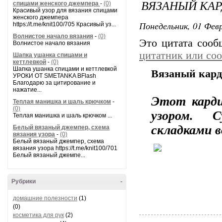
ВЯЗАНЫЙ КА
спицами женского джемпера
-
(0)
Красивый узор для вязания спицами
женского джемпера
Понедельник, 01 Февр
https://t.me/knit100/705 Красивый уз...
Волнистое начало вязания
-
(0)
Это цитата соо
Волнистое начало вязания
цитатник или со
Шапка ушанка спицами и
кеттлевкой
-
(0)
Шапка ушанка спицами и кеттлевкой
Вязаный кард
УРОКИ ОТ SMETANKA BFlash
Благодарю за цитирование и
нажатие...
Этот кард
Теплая манишка и шаль крючком
-
(0)
узором. С
Теплая манишка и шаль крючком ...
складками в
Белый вязаный джемпер, схема
вязания узора
-
(0)
Белый вязаный джемпер, схема
вязания узора https://t.me/knit100/701
Белый вязаный джемпе...
Рубрики
-
домашние полезности
(1)
(0)
косметика для рук
(2)