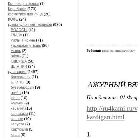
Коллекция фонов
(1)
Коробочки
(173)
косметика для лица
(20)
КОФЕ
(24)
куклы чулочной техникой
(980)
ВОЛОСЫ
(41)
ГЛАЗА
(11)
куклы Т.Конне
(71)
кукольная утварь
(86)
мышь
(2)
Рубрики:
вязка на спицах/жилет
обувь
(71)
ОДЕЖДА
(56)
ШЛЯПКИ
(34)
кулинария
(1497)
баклажаны
(11)
АЖУРНЫЙ ВЯ
БЛИНЫ
(8)
бутерброды
(19)
грибы
(15)
Понедельник, 01 Февр
желе
(10)
жульен
(9)
http://ru4kami.ru
кабачки
(15)
кальмары
(11)
kardigan.html
канапе
(10)
капуста
(7)
Картошка
(5)
1.
каша
(8)