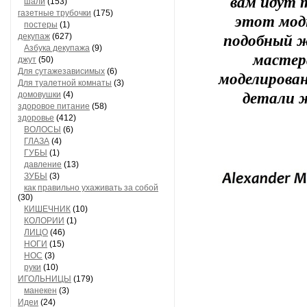
вам идут 
шали
(153)
газетные трубочки
(175)
этот модн
постеры
(1)
декупаж
(627)
подобный ж
Азбука декупажа
(9)
мастер
джут
(50)
Для сутажезависимых
(6)
моделирован
Для туалетной комнаты
(3)
домовушки
(4)
детали 
здоровое питание
(58)
здоровье
(412)
ВОЛОСЫ
(6)
ГЛАЗА
(4)
ГУБЫ
(1)
давление
(13)
ЗУБЫ
(3)
как правильно ухаживать за собой
(30)
КИШЕЧНИК
(10)
КОЛОРИИ
(1)
ЛИЦО
(46)
НОГИ
(15)
НОС
(3)
руки
(10)
ИГОЛЬНИЦЫ
(179)
манекен
(3)
Идеи
(24)