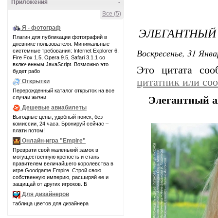
Приложения
-
Все (5)
Я - фотограф
ЭЛЕГАНТНЫЙ
Плагин для публикации фотографий в
дневнике пользователя. Минимальные
Воскресенье, 31 Янва
системные требования: Internet Explorer 6,
Fire Fox 1.5, Opera 9.5, Safari 3.1.1 со
включенным JavaScript. Возможно это
Это цитата со
будет рабо
цитатник или со
Открытки
Перерожденный каталог открыток на все
случаи жизни
Элегантный 
Дешевые авиабилеты
Выгодные цены, удобный поиск, без
комиссии, 24 часа. Бронируй сейчас –
плати потом!
Онлайн-игра "Empire"
Преврати свой маленький замок в
могущественную крепость и стань
правителем величайшего королевства в
игре Goodgame Empire. Строй свою
собственную империю, расширяй ее и
защищай от других игроков. Б
Для дизайнеров
таблица цветов для дизайнера