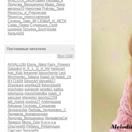
КРАСОТА_ЗДОРОВЬЯ
Любава_я
Людочка_Вершинина
Мама_Дина
милена70
Ниноччка
Пчёлка_Таня
Рецепты_и_Рукоделие
Рецепты_приготовления
Селена_Тавр_96
СЕМЬЯ_И_ДЕТИ
Сима_Пекер
Сударыня_Галя
сыненок
Татьяна_Болтунова
Хильда56
Постоянные читатели
-
Все (158)
AVVALLON
Elena_Nikol
Fairy_Flowers
Galaskol
H_E_L_G_A_NV
Helenart
Igal_Katz
Ineangel
Iskuschenie
Leol
Minchenko_Tatiana
Natali-Ja
Natali_14
RYT1609
SelenArt
Valya6827
Zharskaja
ane4ka28
fishechka66
grachstep
guljapsik
janetta1
katlea
letomania
maxsimalistka
natali_4
sancase
shegelen
tancha1259
tati_mama
zopina27
Алёнушшка
Афганка
Госпожа_Садыкова
Заурало4ка
Любовь_Андреевна_С
Людмила_Кременецкая
Людочка_Вершинина
ЛюдьмилаСм
Люмася
Мила_Оли
Н-и-н-ч-а
Ольгуня66
Рябина_Рябинушка
Светхен
Тинуля68