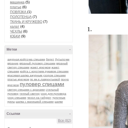
машинка
(5)
платье
(6)
ПОВЯЗКА
(1)
ПОЛОТЕНЦА
(7)
ТКАНЬ И КРУЖЕВО
(7)
халат
(4)
1.
ЧЕХЛЫ
(6)
ЮБКИ
(9)
Метки
-
ажурная кофточка спицами
берет
бутылочки
вязание
вязаный пуловер спицами
вязаный
свитер спицами
жакет крючком
жакет
спицами
кофта с коротким рукавом спицами
красивая шапка ажурным узором спицами
платье крючком
по мк е.лаврентьевой
пончо
пуловер спицами
крючком
свитер спицами с аранами
стильный
пуловер
теплый свитер
узор для пуловера
узор спицами
чехол на табурет
чулочные
куклы
шапка с манишкой спицами
шапки
Ссылки
-
Все (82)