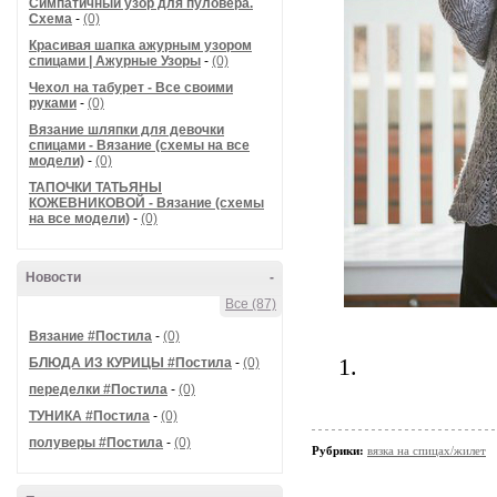
Симпатичный узор для пуловера.
Схема
-
(0)
Красивая шапка ажурным узором
спицами | Ажурные Узоры
-
(0)
Чехол на табурет - Все своими
руками
-
(0)
Вязание шляпки для девочки
спицами - Вязание (схемы на все
модели)
-
(0)
ТАПОЧКИ ТАТЬЯНЫ
КОЖЕВНИКОВОЙ - Вязание (схемы
на все модели)
-
(0)
Новости
-
Все (87)
Вязание #Постила
-
(0)
1.
БЛЮДА ИЗ КУРИЦЫ #Постила
-
(0)
переделки #Постила
-
(0)
ТУНИКА #Постила
-
(0)
полуверы #Постила
-
(0)
Рубрики:
вязка на спицах/жилет