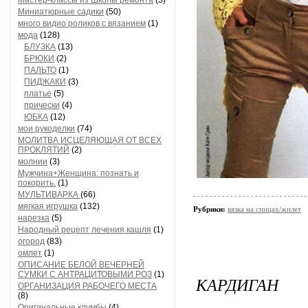
Мастер-классы из Школы ремонта
(3)
Миниатюрные садики
(50)
много видио роликов с вязанием
(1)
мода
(128)
БЛУЗКА
(13)
БРЮКИ
(2)
ПАЛЬТО
(1)
ПИДЖАКИ
(3)
платье
(5)
прически
(4)
ЮБКА
(12)
мои рукоделки
(74)
МОЛИТВА ИСЦЕЛЯЮЩАЯ ОТ ВСЕХ
ПРОКЛЯТИЙ
(2)
молнии
(3)
Мужчина+Женщина: познать и
покорить.
(1)
МУЛЬТИВАРКА
(66)
мягкая игрушка
(132)
Рубрики:
вязка на спицах/жилет
нарезка
(5)
Народный рецепт лечения кашля
(1)
огород
(83)
омлет
(1)
ОПИСАНИЕ БЕЛОЙ ВЕЧЕРНЕЙ
СУМКИ С АНТРАЦИТОВЫМИ РОЗ
(1)
КАРДИГАН
ОРГАНИЗАЦИЯ РАБОЧЕГО МЕСТА
(8)
Оригинальные клумбы
(4)