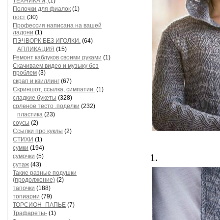
ТЕХНИКАМ,
(1)
Полочки для фиалок
(1)
пост
(30)
Профессия написана на вашей
ладони
(1)
ПЭЧВОРК БЕЗ ИГОЛКИ.
(64)
АПЛИКАЦИЯ
(15)
Ремонт каблуков своими руками
(1)
Скачиваем видео и музыку без
проблем
(3)
скрап и квиллинг
(67)
Скриншот, ссылка, симпатии.
(1)
сладкие букеты
(328)
соленое тесто .поделки
(232)
пластика
(23)
соусы
(2)
Ссылки про куклы
(2)
СТИХИ
(1)
сумки
(194)
1.
сумочки
(5)
сутаж
(43)
Такие разные подушки
(продолжение)
(2)
тапочки
(188)
топиарии
(79)
ТОРСИОН -ПАПЬЕ
(7)
Трафареты-
(1)