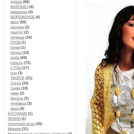
курица
(68)
МАЙОНЕЗ
(8)
макароны
(4)
МОРОЖЕНОЕ
(6)
мясо
(50)
овсянка
(2)
паштет
(2)
печенье
(34)
ПЛОВ
(1)
почки
(1)
роллы
(10)
рыба
(69)
салаты
(75)
СУПЫ
(27)
сыр
(3)
ТВОРОГ
(21)
торты
(33)
тыква
(18)
ужин
(2)
фасоль
(5)
чечевица
(3)
яица
(4)
КУСУДАМА
(1)
ЛИЛИИ
(1)
лоскутное штье
(30)
Макияж
(31)