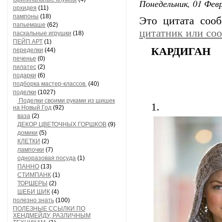
Понедельник, 01 Февр
орхидея
(11)
пампоны
(18)
Это цитата со
папьемаше
(62)
цитатник или со
пасхальные игрушки
(18)
ПЕЙП АРТ
(1)
КАРДИГАН
переделки
(44)
печенье
(0)
пилатес
(2)
подарки
(6)
подборка мастер-классов.
(40)
поделки
(1027)
Поделки своими руками из шишек
1.
на Новый Год
(92)
ваза
(2)
ДЕКОР ЦВЕТОЧНЫХ ГОРШКОВ
(9)
домики
(5)
КЛЕТКИ
(2)
лампочки
(7)
одноразовая посуда
(1)
ПАННО
(13)
СТИМПАНК
(1)
ТОРШЕРЫ
(2)
ШЕБИ ШИК
(4)
полезно знать
(100)
ПОЛЕЗНЫЕ ССЫЛКИ ПО
ХЕНДМЕЙДУ, РАЗЛИЧНЫМ