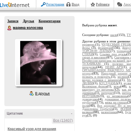
Регистрация
Вход
Рейтинги
Авос
Записи
Друзья
Комментарии
Выбрана рубрика
жилет
.
марина колосова
Соседние рубрики:
шали
(153),
Т
Другие рубрики в этом дневнике
проверю.
(1),
ЧУДЕСНЫЙ ГРЕЦК
фоны
(3),
фоамиран
(156),
фикус
ТОРСИОН -ПАПЬЕ
(7),
топиарии
СТИХИ
(1),
Ссылки про куклы
(2
скрап и квиллинг
(67),
Скачиваем 
Профессия написана на вашей ла
ТЕХНИКАМ,
(1),
полезно зна
переделки
(44),
ПЕЙП АРТ
(1),
ОРГАНИЗАЦИЯ РАБОЧЕГО МЕ
огород
(83),
Народный рецепт л
познать и покорить.
(1),
молнии
(
видио роликов с вязанием
(1),
Ми
ЛИЛИИ
(1),
КУСУДАМА
(1),
кули
Коллекция фонов
(1),
кожа
(48),
к
квартиру от негатива?
(2),
как к
дневника
(1),
интернет
(13),
интер
В друзья
ИГРУШКИ
(23),
из мешковины
(
домовушки
(4),
домашние полезн
трубочки
(175),
вязка на спицах
(2
полн
(40),
Все здорово! Ну и пр
Даниловны Горбачёв
(1),
ВОЛШ
валяние
(88),
валентинки
(64),
бут
Цитатник
-
рук
(2),
(0)
Все (13407)
Красивый узор для вязания