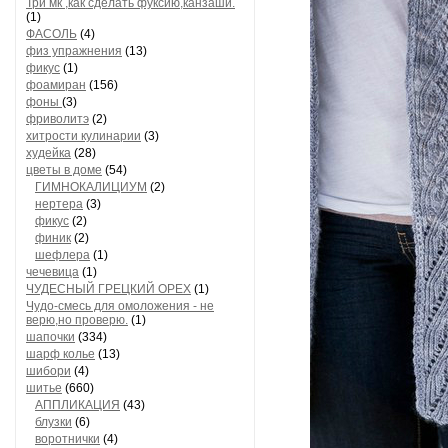
Три мк ,как сделать фуксию,канзаши.
(1)
ФАСОЛЬ
(4)
физ упражнения
(13)
фикус
(1)
фоамиран
(156)
фоны
(3)
фриволитэ
(2)
хитрости кулинарии
(3)
худейка
(28)
цветы в доме
(54)
ГИМНОКАЛИЦИУМ
(2)
нертера
(3)
фикус
(2)
финик
(2)
шефлера
(1)
чечевица
(1)
ЧУДЕСНЫЙ ГРЕЦКИЙ ОРЕХ
(1)
Чудо-смесь для омоложения - не
верю,но проверю.
(1)
шапочки
(334)
шарф колье
(13)
шибори
(4)
шитье
(660)
АППЛИКАЦИЯ
(43)
блузки
(6)
воротнички
(4)