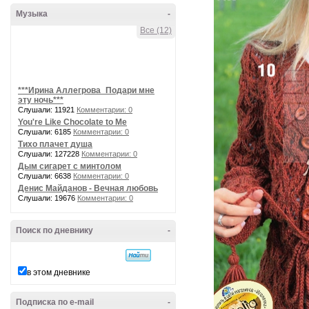
Музыка
-
Все (12)
***Ирина Аллегрова_Подари мне
эту ночь***
Слушали: 11921
Комментарии: 0
You're Like Chocolate to Me
Слушали: 6185
Комментарии: 0
Тихо плачет душа
Слушали: 127228
Комментарии: 0
Дым сигарет с минтолом
Слушали: 6638
Комментарии: 0
Денис Майданов - Вечная любовь
Слушали: 19676
Комментарии: 0
Поиск по дневнику
-
в этом дневнике
Подписка по e-mail
-