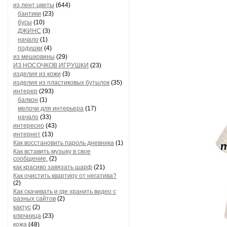
из лент цветы
(644)
бантики
(23)
бусы
(10)
ДЖИНС
(3)
начало
(1)
подушки
(4)
из мешковины
(29)
ИЗ НОСОЧКОВ ИГРУШКИ
(23)
изделия из кожи
(3)
изделия из пластиковых бутылок
(35)
интерер
(293)
балкон
(1)
мелочи для интерьера
(17)
начало
(33)
интересно
(43)
интернет
(13)
Как восстановить пароль дневника
(1)
Как вставить музыку в свое
сообщение.
(2)
как красиво завязать шарф
(21)
Как очистить квартиру от негатива?
(2)
Как скачивать и где хранить видео с
разных сайтов
(2)
кактус
(2)
ключница
(23)
кожа
(48)