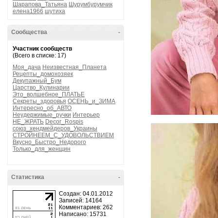
Шарапова_Татьяна
Шурумбурумчик
елена1966
шутиха
Сообщества
-
Участник сообществ
(Всего в списке: 17)
Моя_дача
Неизвестная_Планета
Рецепты_домохозяек
Декупажный_Бум
Царство_Кулинарии
Это_волшебное_ПЛАТЬЕ
Секреты_здоровья
ОСЕНЬ_и_ЗИМА
Интересно_об_АВТО
Неудержимые_ручки
Интерьер
НЕ_ЖРАТЬ
Decor_Rospis
союз_хендмейдеров_Украины
СТРОЙНЕЕМ_С_УДОВОЛЬСТВИЕМ
Вкусно_Быстро_Недорого
Только_для_женщин
Статистика
-
Создан: 04.01.2012
Записей: 14164
Комментариев: 262
Написано: 15731