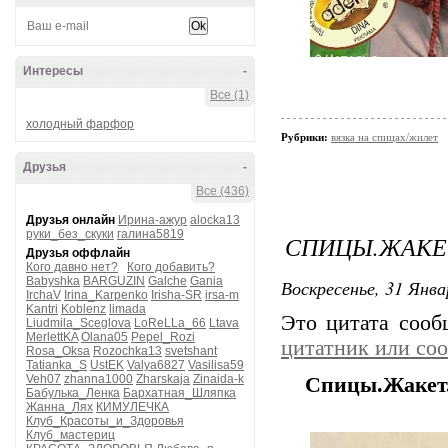
Интересы
-
Все (1)
холодный фарфор
Рубрики:
вязка на спицах/жилет
Друзья
-
Все (436)
Друзья онлайн
Ирина-ажур
alocka13
руки_без_скуки
галина5819
СПИЦЫ.ЖАКЕ
Друзья оффлайн
Кого давно нет?
Кого добавить?
Babyshka
BARGUZIN
Galche
Gania
Воскресенье, 31 Янва
IrchaV
Irina_Karpenko
Irisha-SR
irsa-m
Kantri
Koblenz
limada
Это цитата соо
Liudmila_Sceglova
LoReLLa_66
Ltava
MerlettKA
Olana05
Pepel_Rozi
цитатник или со
Rosa_Oksa
Rozochka13
svetshant
Tatianka_S
UstEK
Valya6827
Vasilisa59
Veh07
zhanna1000
Zharskaja
Zinaida-k
Спицы.Жакет
Бабулька_Ленка
Бархатная_Шляпка
Жанна_Лях
КИМУЛЕЧКА
Клуб_Красоты_и_Здоровья
Клуб_мастериц