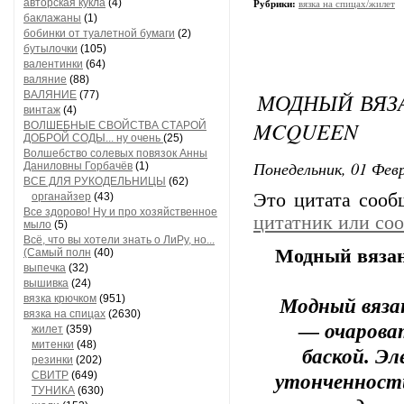
авторская кукла
(4)
Рубрики:
вязка на спицах/жилет
баклажаны
(1)
бобинки от туалетной бумаги
(2)
бутылочки
(105)
валентинки
(64)
валяние
(88)
МОДНЫЙ ВЯЗ
ВАЛЯНИЕ
(77)
винтаж
(4)
MCQUEEN
ВОЛШЕБНЫЕ СВОЙСТВА СТАРОЙ
ДОБРОЙ СОДЫ... ну очень
(25)
Волшебство солевых повязок Анны
Понедельник, 01 Февр
Даниловны Горбачёв
(1)
ВСЕ ДЛЯ РУКОДЕЛЬНИЦЫ
(62)
Это цитата соо
органайзер
(43)
Все здорово! Ну и про хозяйственное
цитатник или со
мыло
(5)
Всё, что вы хотели знать о ЛиРу, но...
Модный вязан
(Самый полн
(40)
выпечка
(32)
вышивка
(24)
вязка крючком
(951)
Mодный вяза
вязка на спицах
(2630)
— очарова
жилет
(359)
митенки
(48)
баской. Э
резинки
(202)
СВИТР
(649)
утонченности
ТУНИКА
(630)