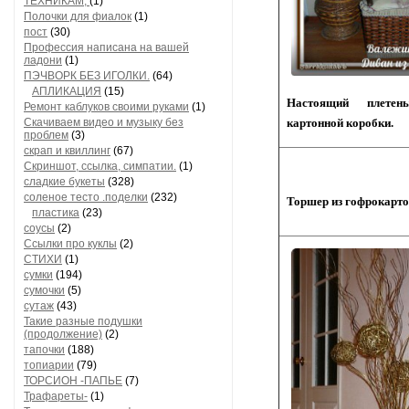
ТЕХНИКАМ,
(1)
Полочки для фиалок
(1)
пост
(30)
Профессия написана на вашей
ладони
(1)
ПЭЧВОРК БЕЗ ИГОЛКИ.
(64)
АПЛИКАЦИЯ
(15)
Настоящий плете
Ремонт каблуков своими руками
(1)
Скачиваем видео и музыку без
картонной коробки.
проблем
(3)
скрап и квиллинг
(67)
Скриншот, ссылка, симпатии.
(1)
сладкие букеты
(328)
соленое тесто .поделки
(232)
Торшер из гофрокарто
пластика
(23)
соусы
(2)
Ссылки про куклы
(2)
СТИХИ
(1)
сумки
(194)
сумочки
(5)
сутаж
(43)
Такие разные подушки
(продолжение)
(2)
тапочки
(188)
топиарии
(79)
ТОРСИОН -ПАПЬЕ
(7)
Трафареты-
(1)