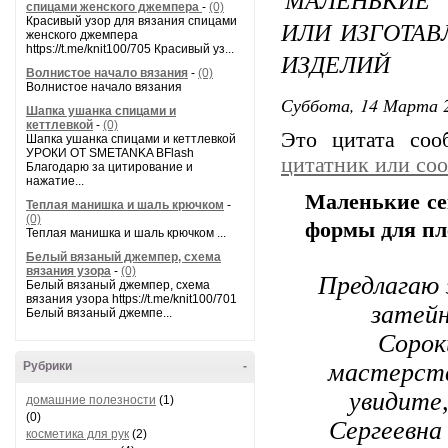
спицами женского джемпера
-
(0)
Красивый узор для вязания спицами
ИЛИ ИЗГОТА
женского джемпера
https://t.me/knit100/705 Красивый уз...
ИЗДЕЛИЙ
Волнистое начало вязания
-
(0)
Волнистое начало вязания
Суббота, 14 Марта 2
Шапка ушанка спицами и
кеттлевкой
-
(0)
Это цитата со
Шапка ушанка спицами и кеттлевкой
УРОКИ ОТ SMETANKA BFlash
цитатник или со
Благодарю за цитирование и
нажатие...
Маленькие се
Теплая манишка и шаль крючком
-
(0)
формы для пл
Теплая манишка и шаль крючком ...
Белый вязаный джемпер, схема
вязания узора
-
(0)
Предлагаю 
Белый вязаный джемпер, схема
вязания узора https://t.me/knit100/701
затей
Белый вязаный джемпе...
Сорок
мастерств
Рубрики
-
увидите
домашние полезности
(1)
(0)
Сергеевна
косметика для рук
(2)