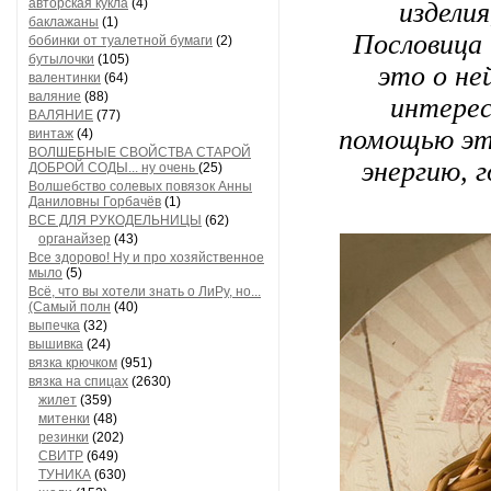
авторская кукла
(4)
издели
баклажаны
(1)
Пословица 
бобинки от туалетной бумаги
(2)
бутылочки
(105)
это о не
валентинки
(64)
валяние
(88)
интерес
ВАЛЯНИЕ
(77)
помощью эт
винтаж
(4)
ВОЛШЕБНЫЕ СВОЙСТВА СТАРОЙ
энергию, 
ДОБРОЙ СОДЫ... ну очень
(25)
Волшебство солевых повязок Анны
Даниловны Горбачёв
(1)
ВСЕ ДЛЯ РУКОДЕЛЬНИЦЫ
(62)
органайзер
(43)
Все здорово! Ну и про хозяйственное
мыло
(5)
Всё, что вы хотели знать о ЛиРу, но...
(Самый полн
(40)
выпечка
(32)
вышивка
(24)
вязка крючком
(951)
вязка на спицах
(2630)
жилет
(359)
митенки
(48)
резинки
(202)
СВИТР
(649)
ТУНИКА
(630)