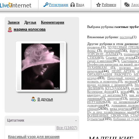
Регистрация
Вход
Рейтинги
Авос
Записи
Друзья
Комментарии
Выбрана рубрика
газетные трубо
марина колосова
Вложенные рубрики:
постеры
(1)
Другие рубрики в этом дневнике
проверю.
(1),
ЧУДЕСНЫЙ ГРЕЦК
фоны
(3),
фоамиран
(156),
фикус
ТОРСИОН -ПАПЬЕ
(7),
топиарии
СТИХИ
(1),
Ссылки про куклы
(2
скрап и квиллинг
(67),
Скачиваем 
Профессия написана на вашей ла
ТЕХНИКАМ,
(1),
полезно зна
переделки
(44),
ПЕЙП АРТ
(1),
ОРГАНИЗАЦИЯ РАБОЧЕГО МЕ
огород
(83),
Народный рецепт л
познать и покорить.
(1),
молнии
(
видио роликов с вязанием
(1),
Ми
ЛИЛИИ
(1),
КУСУДАМА
(1),
кули
Коллекция фонов
(1),
кожа
(48),
к
квартиру от негатива?
(2),
как к
дневника
(1),
интернет
(13),
интер
В друзья
ИГРУШКИ
(23),
из мешковины
(
домовушки
(4),
домашние полезн
спицах
(2630),
вязка крючком
(951
Ну и про хозяйственное мыло
(5
ВОЛШЕБНЫЕ СВОЙСТВА СТАРО
бутылочки
(105),
бобинки от туал
Цитатник
-
Все (13407)
МАЛЕНЬКИЕ 
Красивый узор для вязания