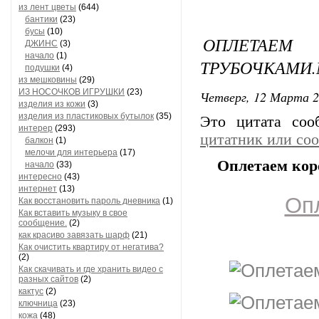
из лент цветы
(644)
бантики
(23)
бусы
(10)
ОПЛЕТАЕ
ДЖИНС
(3)
начало
(1)
ТРУБОЧКАМИ.
подушки
(4)
из мешковины
(29)
ИЗ НОСОЧКОВ ИГРУШКИ
(23)
Четверг, 12 Марта 2
изделия из кожи
(3)
изделия из пластиковых бутылок
(35)
Это цитата со
интерер
(293)
цитатник или со
балкон
(1)
мелочи для интерьера
(17)
Оплетаем кор
начало
(33)
интересно
(43)
интернет
(13)
Оп
Как восстановить пароль дневника
(1)
Как вставить музыку в свое
сообщение.
(2)
как красиво завязать шарф
(21)
Как очистить квартиру от негатива?
(2)
Как скачивать и где хранить видео с
разных сайтов
(2)
кактус
(2)
ключница
(23)
кожа
(48)