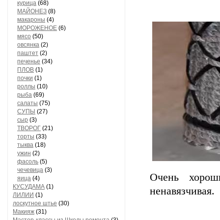
курица
(68)
МАЙОНЕЗ
(8)
макароны
(4)
МОРОЖЕНОЕ
(6)
мясо
(50)
овсянка
(2)
паштет
(2)
печенье
(34)
ПЛОВ
(1)
почки
(1)
роллы
(10)
рыба
(69)
салаты
(75)
СУПЫ
(27)
сыр
(3)
ТВОРОГ
(21)
торты
(33)
тыква
(18)
ужин
(2)
фасоль
(5)
чечевица
(3)
Очень хорош
яица
(4)
КУСУДАМА
(1)
ненавязчивая.
ЛИЛИИ
(1)
лоскутное штье
(30)
Макияж
(31)