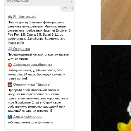
Приложения
-
Все (5)
Я - фотограф
Плагин для публикации фотографий в
дневнике пользователя. Минимальные
системные требования: Internet Explorer 6,
Fire Fox 1.5, Opera 9.5, Safari 3.1.1 со
включенным JavaScript. Возможно это
будет рабо
Открытки
Перерожденный каталог открыток на все
случаи жизни
Дешевые авиабилеты
Выгодные цены, удобный поиск, без
комиссии, 24 часа. Бронируй сейчас –
плати потом!
Онлайн-игра "Empire"
Преврати свой маленький замок в
могущественную крепость и стань
правителем величайшего королевства в
игре Goodgame Empire. Строй свою
собственную империю, расширяй ее и
защищай от других игроков. Б
Для дизайнеров
таблица цветов для дизайнера