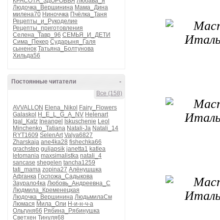
КРАСОТА_ЗДОРОВЬЯ
Любава_я
Людочка_Вершинина
Мама_Дина
милена70
Ниноччка
Пчёлка_Таня
Рецепты_и_Рукоделие
Рецепты_приготовления
Селена_Тавр_96
СЕМЬЯ_И_ДЕТИ
Сима_Пекер
Сударыня_Галя
сыненок
Татьяна_Болтунова
Хильда56
Постоянные читатели
-
Все (158)
AVVALLON
Elena_Nikol
Fairy_Flowers
Galaskol
H_E_L_G_A_NV
Helenart
Igal_Katz
Ineangel
Iskuschenie
Leol
Minchenko_Tatiana
Natali-Ja
Natali_14
RYT1609
SelenArt
Valya6827
Zharskaja
ane4ka28
fishechka66
grachstep
guljapsik
janetta1
katlea
letomania
maxsimalistka
natali_4
sancase
shegelen
tancha1259
tati_mama
zopina27
Алёнушшка
Афганка
Госпожа_Садыкова
Заурало4ка
Любовь_Андреевна_С
Людмила_Кременецкая
Людочка_Вершинина
ЛюдьмилаСм
Люмася
Мила_Оли
Н-и-н-ч-а
Ольгуня66
Рябина_Рябинушка
Светхен
Тинуля68