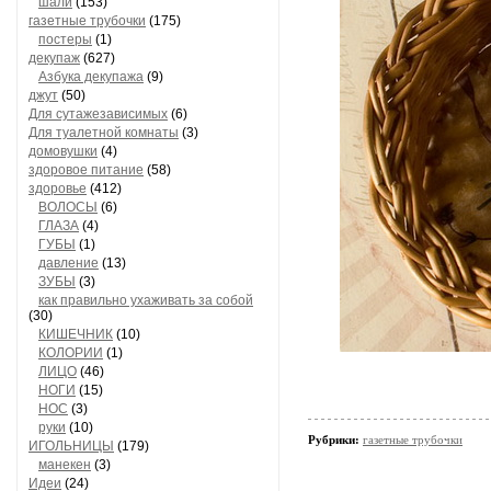
шали
(153)
газетные трубочки
(175)
постеры
(1)
декупаж
(627)
Азбука декупажа
(9)
джут
(50)
Для сутажезависимых
(6)
Для туалетной комнаты
(3)
домовушки
(4)
здоровое питание
(58)
здоровье
(412)
ВОЛОСЫ
(6)
ГЛАЗА
(4)
ГУБЫ
(1)
давление
(13)
ЗУБЫ
(3)
как правильно ухаживать за собой
(30)
КИШЕЧНИК
(10)
КОЛОРИИ
(1)
ЛИЦО
(46)
НОГИ
(15)
НОС
(3)
руки
(10)
Рубрики:
газетные трубочки
ИГОЛЬНИЦЫ
(179)
манекен
(3)
Идеи
(24)