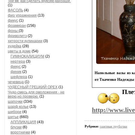
Три мк ,как сделать фуксию,канзаши.
(1)
ФАСОЛЬ
(4)
физ упражнения
(13)
фикус
(1)
фоамиран
(156)
фоны
(3)
фриволитэ
(2)
хитрости кулинарии
(3)
худейка
(28)
цветы в доме
(54)
ГИМНОКАЛИЦИУМ
(2)
нертера
(3)
фикус
(2)
финик
(2)
Напольные вазы из ка
шефлера
(1)
от Ткаченко Надежды
чечевица
(1)
ЧУДЕСНЫЙ ГРЕЦКИЙ ОРЕХ
(1)
Плет
Чудо-смесь для омоложения - не
верю,но проверю.
(1)
шапочки
(334)
шарф колье
(13)
http://www.liv
шибори
(4)
шитье
(660)
АППЛИКАЦИЯ
(43)
Рубрики:
газетные трубочки
блузки
(6)
воротнички
(4)