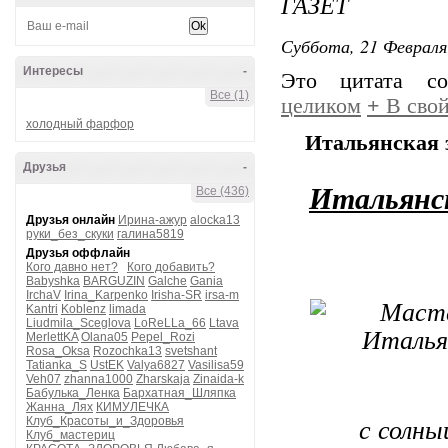
ГАЗЕТ
Суббота, 21 Февраля
Интересы
-
Это цитата с
Все (1)
целиком
+
В свой
холодный фарфор
Итальянская з
Друзья
-
Итальянск
Все (436)
Друзья онлайн
Ирина-ажур
alocka13
руки_без_скуки
галина5819
Друзья оффлайн
Кого давно нет?
Кого добавить?
Babyshka
BARGUZIN
Galche
Gania
IrchaV
Irina_Karpenko
Irisha-SR
irsa-m
Kantri
Koblenz
limada
Liudmila_Sceglova
LoReLLa_66
Ltava
MerlettKA
Olana05
Pepel_Rozi
Rosa_Oksa
Rozochka13
svetshant
Tatianka_S
UstEK
Valya6827
Vasilisa59
Veh07
zhanna1000
Zharskaja
Zinaida-k
Бабулька_Ленка
Бархатная_Шляпка
Жанна_Лях
КИМУЛЕЧКА
Клуб_Красоты_и_Здоровья
с солны
Клуб_мастериц