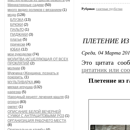
Мастер-классы из Школы ремонта
(3)
Миниатюрные садики
(50)
Рубрики:
газетные трубочки
много видио роликов с вязанием
(1)
мода
(128)
БЛУЗКА
(13)
БРЮКИ
(2)
ПАЛЬТО
(1)
ПИДЖАКИ
(3)
ПЛЕТЕНИЕ ИЗ
платье
(5)
прически
(4)
ЮБКА
(12)
Среда, 04 Марта 201
мои рукоделки
(74)
МОЛИТВА ИСЦЕЛЯЮЩАЯ ОТ ВСЕХ
Это цитата со
ПРОКЛЯТИЙ
(2)
молнии
(3)
цитатник или со
Мужчина+Женщина: познать и
покорить.
(1)
Плетение из г
МУЛЬТИВАРКА
(66)
мягкая игрушка
(132)
нарезка
(5)
Народный рецепт лечения кашля
(1)
огород
(83)
омлет
(1)
ОПИСАНИЕ БЕЛОЙ ВЕЧЕРНЕЙ
СУМКИ С АНТРАЦИТОВЫМИ РОЗ
(1)
ОРГАНИЗАЦИЯ РАБОЧЕГО МЕСТА
(8)
Оригинальные клумбы
(4)