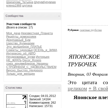
Шарапова_Татьяна
Шурумбурумчик
елена1966
шутиха
Сообщества
-
Участник сообществ
(Всего в списке: 17)
Рубрики:
газетные трубочки
Моя_дача
Неизвестная_Планета
Рецепты_домохозяек
Декупажный_Бум
Царство_Кулинарии
Это_волшебное_ПЛАТЬЕ
Секреты_здоровья
ОСЕНЬ_и_ЗИМА
Интересно_об_АВТО
ЯПОНСКОЕ
Неудержимые_ручки
Интерьер
НЕ_ЖРАТЬ
Decor_Rospis
ТРУБОЧЕК
союз_хендмейдеров_Украины
СТРОЙНЕЕМ_С_УДОВОЛЬСТВИЕМ
Вкусно_Быстро_Недорого
Вторник, 03 Февраля 
Только_для_женщин
Это цитата с
целиком
+
В свой
Статистика
-
Создан: 04.01.2012
Японское плет
Записей: 14164
Комментариев: 262
Написано: 15731