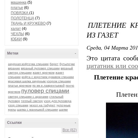
машинка
(5)
платье
(6)
ПОВЯЗКА
(1)
ПОЛОТЕНЦА
(7)
ПЛЕТЕНИЕ К
ТКАНЬ И КРУЖЕВО
(7)
халат
(4)
ИЗ ГАЗЕТ
ЧЕХЛЫ
(6)
ЮБКИ
(9)
Среда, 04 Марта 201
Метки
-
Это цитата соо
ажурная кофточка спицами
берет
бутылочки
цитатник или со
вязание
вязаный пуловер спицами
вязаный
свитер спицами
жакет крючком
жакет
Плетение крас
спицами
кофта с коротким рукавом спицами
красивая шапка ажурным узором спицами
платье крючком
по мк е.лаврентьевой
пончо
пуловер спицами
крючком
Плетени
свитер спицами с аранами
стильный
пуловер
теплый свитер
узор для пуловера
узор спицами
чехол на табурет
чулочные
куклы
шапка с манишкой спицами
шапки
Ссылки
-
Все (82)