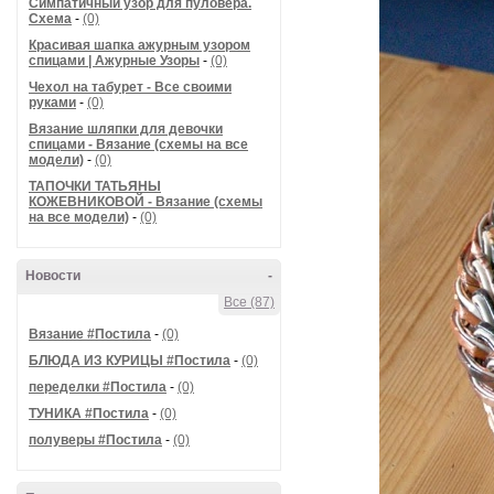
Симпатичный узор для пуловера.
Схема
-
(0)
Красивая шапка ажурным узором
спицами | Ажурные Узоры
-
(0)
Чехол на табурет - Все своими
руками
-
(0)
Вязание шляпки для девочки
спицами - Вязание (схемы на все
модели)
-
(0)
ТАПОЧКИ ТАТЬЯНЫ
КОЖЕВНИКОВОЙ - Вязание (схемы
на все модели)
-
(0)
Новости
-
Все (87)
Вязание #Постила
-
(0)
БЛЮДА ИЗ КУРИЦЫ #Постила
-
(0)
переделки #Постила
-
(0)
ТУНИКА #Постила
-
(0)
полуверы #Постила
-
(0)