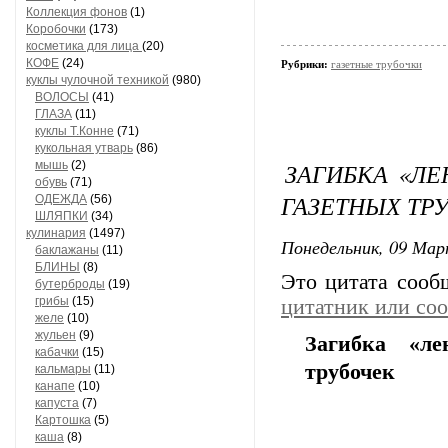
Коллекция фонов
(1)
Коробочки
(173)
косметика для лица
(20)
КОФЕ
(24)
Рубрики:
газетные трубочки
куклы чулочной техникой
(980)
ВОЛОСЫ
(41)
ГЛАЗА
(11)
куклы Т.Конне
(71)
кукольная утварь
(86)
ЗАГИБКА «ЛЕ
мышь
(2)
обувь
(71)
ГАЗЕТНЫХ ТР
ОДЕЖДА
(56)
ШЛЯПКИ
(34)
кулинария
(1497)
Понедельник, 09 Мар
баклажаны
(11)
БЛИНЫ
(8)
Это цитата соо
бутерброды
(19)
грибы
(15)
цитатник или со
желе
(10)
жульен
(9)
Загибка «ле
кабачки
(15)
трубочек
кальмары
(11)
канапе
(10)
капуста
(7)
Картошка
(5)
каша
(8)