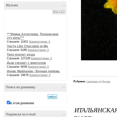
Музыка
-
Все (12)
***Ирина Аллегрова_Подари мне
эту ночь***
Слушали: 11921
Комментарии: 0
You're Like Chocolate to Me
Слушали: 6185
Комментарии: 0
Тихо плачет душа
Слушали: 127228
Комментарии: 0
Дым сигарет с минтолом
Слушали: 6638
Комментарии: 0
Денис Майданов - Вечная любовь
Слушали: 19676
Комментарии: 0
Рубрики:
газетные трубочки
Поиск по дневнику
-
в этом дневнике
ИТАЛЬЯНСКА
Подписка по e-mail
-