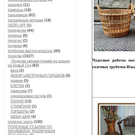
орхидея
(11)
пампоны
(18)
папьемаше
(62)
пасхальные игрушки
(18)
ПЕЙП АРТ
(1)
переделки
(44)
печенье
(0)
пилатес
(2)
подарки
(6)
подборка мастер-классов.
(40)
поделки
(1027)
Чудесные работы мас
Поделки своими руками из шишек
на Новый Год
(92)
газетных трубочек Иль
ваза
(2)
ДЕКОР ЦВЕТОЧНЫХ ГОРШКОВ
(9)
домики
(5)
КЛЕТКИ
(2)
лампочки
(7)
одноразовая посуда
(1)
ПАННО
(13)
СТИМПАНК
(1)
ТОРШЕРЫ
(2)
ШЕБИ ШИК
(4)
полезно знать
(100)
ПОЛЕЗНЫЕ ССЫЛКИ ПО
ХЕНДМЕЙДУ, РАЗЛИЧНЫМ