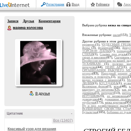
Регистрация
Вход
Рейтинги
Авос
Записи
Друзья
Комментарии
Выбрана рубрика
вязка на спица
марина колосова
Вложенные рубрики:
шали
(153),
Другие рубрики в этом дневнике
проверю.
(1),
ЧУДЕСНЫЙ ГРЕЦК
фоны
(3),
фоамиран
(156),
фикус
ТОРСИОН -ПАПЬЕ
(7),
топиарии
СТИХИ
(1),
Ссылки про куклы
(2
скрап и квиллинг
(67),
Скачиваем 
Профессия написана на вашей ла
ТЕХНИКАМ,
(1),
полезно зна
переделки
(44),
ПЕЙП АРТ
(1),
ОРГАНИЗАЦИЯ РАБОЧЕГО МЕ
огород
(83),
Народный рецепт л
познать и покорить.
(1),
молнии
(
видио роликов с вязанием
(1),
Ми
ЛИЛИИ
(1),
КУСУДАМА
(1),
кули
Коллекция фонов
(1),
кожа
(48),
к
квартиру от негатива?
(2),
как к
дневника
(1),
интернет
(13),
интер
В друзья
ИГРУШКИ
(23),
из мешковины
(
домовушки
(4),
домашние полезн
трубочки
(175),
вязка крючком
(95
Ну и про хозяйственное мыло
(5
ВОЛШЕБНЫЕ СВОЙСТВА СТАРО
бутылочки
(105),
бобинки от туал
Цитатник
-
Все (13407)
СТРОГИЙ БЕ
Красивый узор для вязания