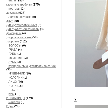
шали
(153)
газетные трубочки
(175)
постеры
(1)
декупаж
(627)
Азбука декупажа
(9)
джут
(50)
Для сутажезависимых
(6)
Для туалетной комнаты
(3)
домовушки
(4)
здоровое питание
(58)
здоровье
(412)
ВОЛОСЫ
(6)
ГЛАЗА
(4)
ГУБЫ
(1)
давление
(13)
ЗУБЫ
(3)
как правильно ухаживать за собой
(30)
КИШЕЧНИК
(10)
КОЛОРИИ
(1)
ЛИЦО
(46)
НОГИ
(15)
НОС
(3)
руки
(10)
ИГОЛЬНИЦЫ
(179)
2.
манекен
(3)
Идеи
(24)