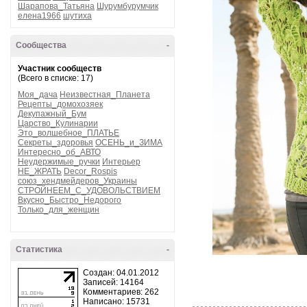
Шарапова_Татьяна
Шурумбурумчик
елена1966
шутиха
Сообщества
-
Участник сообществ
(Всего в списке: 17)
Моя_дача
Неизвестная_Планета
Рецепты_домохозяек
Декупажный_Бум
Царство_Кулинарии
Это_волшебное_ПЛАТЬЕ
Секреты_здоровья
ОСЕНЬ_и_ЗИМА
Интересно_об_АВТО
Неудержимые_ручки
Интерьер
НЕ_ЖРАТЬ
Decor_Rospis
союз_хендмейдеров_Украины
СТРОЙНЕЕМ_С_УДОВОЛЬСТВИЕМ
Вкусно_Быстро_Недорого
Только_для_женщин
Статистика
-
Создан: 04.01.2012
Записей: 14164
Комментариев: 262
Написано: 15731