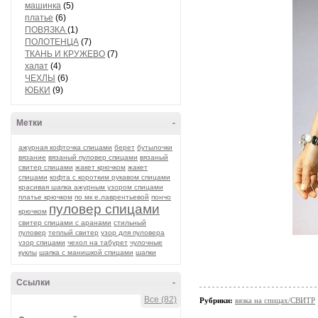
машинка
(5)
платье
(6)
ПОВЯЗКА
(1)
ПОЛОТЕНЦА
(7)
ТКАНЬ И КРУЖЕВО
(7)
халат
(4)
ЧЕХЛЫ
(6)
ЮБКИ
(9)
Метки
-
ажурная кофточка спицами
берет
бутылочки
вязание
вязаный пуловер спицами
вязаный
свитер спицами
жакет крючком
жакет
спицами
кофта с коротким рукавом спицами
красивая шапка ажурным узором спицами
платье крючком
по мк е.лаврентьевой
пончо
пуловер спицами
крючком
свитер спицами с аранами
стильный
пуловер
теплый свитер
узор для пуловера
узор спицами
чехол на табурет
чулочные
куклы
шапка с манишкой спицами
шапки
Ссылки
-
Все (82)
Рубрики:
вязка на спицах/СВИТР