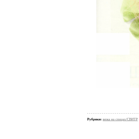
Рубрики:
вязка на спицах/СВИТР