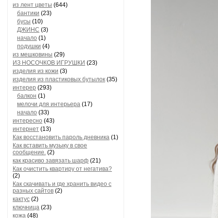
из лент цветы
(644)
бантики
(23)
бусы
(10)
ДЖИНС
(3)
начало
(1)
подушки
(4)
из мешковины
(29)
ИЗ НОСОЧКОВ ИГРУШКИ
(23)
изделия из кожи
(3)
изделия из пластиковых бутылок
(35)
интерер
(293)
балкон
(1)
мелочи для интерьера
(17)
начало
(33)
интересно
(43)
интернет
(13)
Как восстановить пароль дневника
(1)
Как вставить музыку в свое
сообщение.
(2)
как красиво завязать шарф
(21)
Как очистить квартиру от негатива?
(2)
Как скачивать и где хранить видео с
разных сайтов
(2)
кактус
(2)
ключница
(23)
кожа
(48)