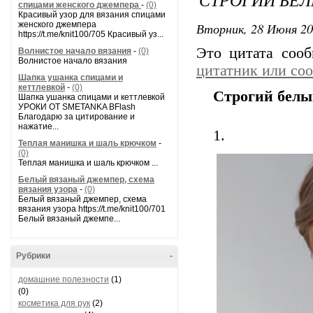
спицами женского джемпера
-
(0)
Красивый узор для вязания спицами
женского джемпера
Вторник, 28 Июня 20
https://t.me/knit100/705 Красивый уз...
Это цитата соо
Волнистое начало вязания
-
(0)
Волнистое начало вязания
цитатник или со
Шапка ушанка спицами и
кеттлевкой
-
(0)
Строгий белы
Шапка ушанка спицами и кеттлевкой
УРОКИ ОТ SMETANKA BFlash
Благодарю за цитирование и
нажатие...
1.
Теплая манишка и шаль крючком
-
(0)
Теплая манишка и шаль крючком ...
Белый вязаный джемпер, схема
вязания узора
-
(0)
Белый вязаный джемпер, схема
вязания узора https://t.me/knit100/701
Белый вязаный джемпе...
Рубрики
-
домашние полезности
(1)
(0)
косметика для рук
(2)