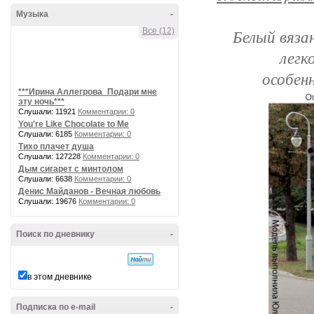
Музыка
-
Все (12)
Белый вяза
легк
особен
***Ирина Аллегрова_Подари мне
эту ночь***
Слушали: 11921
Комментарии: 0
You're Like Chocolate to Me
Слушали: 6185
Комментарии: 0
Тихо плачет душа
Слушали: 127228
Комментарии: 0
Дым сигарет с минтолом
Слушали: 6638
Комментарии: 0
Денис Майданов - Вечная любовь
Слушали: 19676
Комментарии: 0
Поиск по дневнику
-
в этом дневнике
Подписка по e-mail
-