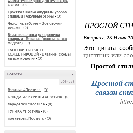
Симпатичный узор для пуловера.
Схема
-
(0)
Красивая шапка ажурным узором
спицами | Ажурные Узоры
-
(0)
ПРОСТОЙ СТ
Чехол на табурет - Все своими
руками
-
(0)
Вязание шляпки для девочки
Вторник, 28 Июня 20
спицами - Вязание (схемы на все
модели)
-
(0)
Это цитата соо
ТАПОЧКИ ТАТЬЯНЫ
цитатник или со
КОЖЕВНИКОВОЙ - Вязание (схемы
на все модели)
-
(0)
Простой стил
Новости
-
Простой ст
Все (87)
связан спи
Вязание #Постила
-
(0)
БЛЮДА ИЗ КУРИЦЫ #Постила
-
(0)
http
переделки #Постила
-
(0)
ТУНИКА #Постила
-
(0)
полуверы #Постила
-
(0)