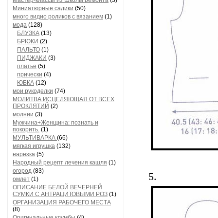
Мастер-классы из Школы ремонта
(3)
Миниатюрные садики
(50)
много видио роликов с вязанием
(1)
мода
(128)
БЛУЗКА
(13)
БРЮКИ
(2)
ПАЛЬТО
(1)
ПИДЖАКИ
(3)
платье
(5)
прически
(4)
ЮБКА
(12)
мои рукоделки
(74)
МОЛИТВА ИСЦЕЛЯЮЩАЯ ОТ ВСЕХ
ПРОКЛЯТИЙ
(2)
молнии
(3)
Мужчина+Женщина: познать и
покорить.
(1)
МУЛЬТИВАРКА
(66)
мягкая игрушка
(132)
нарезка
(5)
Народный рецепт лечения кашля
(1)
огород
(83)
5.
омлет
(1)
ОПИСАНИЕ БЕЛОЙ ВЕЧЕРНЕЙ
СУМКИ С АНТРАЦИТОВЫМИ РОЗ
(1)
ОРГАНИЗАЦИЯ РАБОЧЕГО МЕСТА
(8)
Оригинальные клумбы
(4)