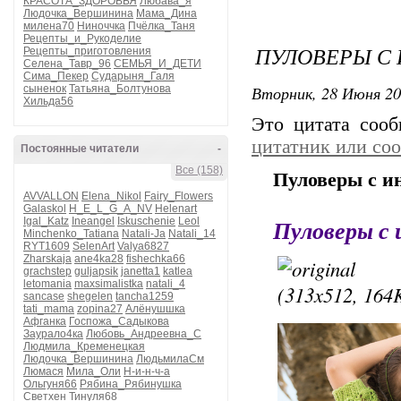
КРАСОТА_ЗДОРОВЬЯ
Любава_я
Людочка_Вершинина
Мама_Дина
милена70
Ниноччка
Пчёлка_Таня
Рецепты_и_Рукоделие
ПУЛОВЕРЫ С
Рецепты_приготовления
Селена_Тавр_96
СЕМЬЯ_И_ДЕТИ
Сима_Пекер
Сударыня_Галя
Вторник, 28 Июня 20
сыненок
Татьяна_Болтунова
Хильда56
Это цитата соо
цитатник или со
Постоянные читатели
-
Все (158)
Пуловеры с и
AVVALLON
Elena_Nikol
Fairy_Flowers
Galaskol
H_E_L_G_A_NV
Helenart
Пуловеры с 
Igal_Katz
Ineangel
Iskuschenie
Leol
Minchenko_Tatiana
Natali-Ja
Natali_14
RYT1609
SelenArt
Valya6827
Zharskaja
ane4ka28
fishechka66
grachstep
guljapsik
janetta1
katlea
letomania
maxsimalistka
natali_4
sancase
shegelen
tancha1259
tati_mama
zopina27
Алёнушшка
Афганка
Госпожа_Садыкова
Заурало4ка
Любовь_Андреевна_С
Людмила_Кременецкая
Людочка_Вершинина
ЛюдьмилаСм
Люмася
Мила_Оли
Н-и-н-ч-а
Ольгуня66
Рябина_Рябинушка
Светхен
Тинуля68