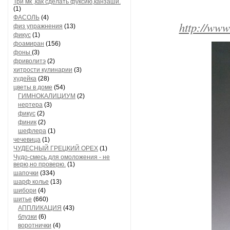
Три мк ,как сделать фуксию,канзаши.
(1)
ФАСОЛЬ
(4)
http://www
физ упражнения
(13)
фикус
(1)
фоамиран
(156)
фоны
(3)
фриволитэ
(2)
хитрости кулинарии
(3)
худейка
(28)
цветы в доме
(54)
ГИМНОКАЛИЦИУМ
(2)
нертера
(3)
фикус
(2)
финик
(2)
шефлера
(1)
чечевица
(1)
ЧУДЕСНЫЙ ГРЕЦКИЙ ОРЕХ
(1)
Чудо-смесь для омоложения - не
верю,но проверю.
(1)
шапочки
(334)
шарф колье
(13)
шибори
(4)
шитье
(660)
АППЛИКАЦИЯ
(43)
блузки
(6)
воротнички
(4)