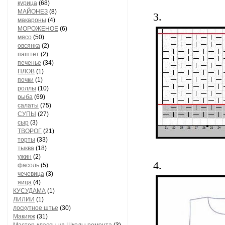
курица
(68)
МАЙОНЕЗ
(8)
3.
макароны
(4)
МОРОЖЕНОЕ
(6)
мясо
(50)
овсянка
(2)
паштет
(2)
печенье
(34)
ПЛОВ
(1)
почки
(1)
роллы
(10)
рыба
(69)
салаты
(75)
СУПЫ
(27)
сыр
(3)
ТВОРОГ
(21)
торты
(33)
тыква
(18)
ужин
(2)
4.
фасоль
(5)
чечевица
(3)
яица
(4)
КУСУДАМА
(1)
ЛИЛИИ
(1)
лоскутное штье
(30)
Макияж
(31)