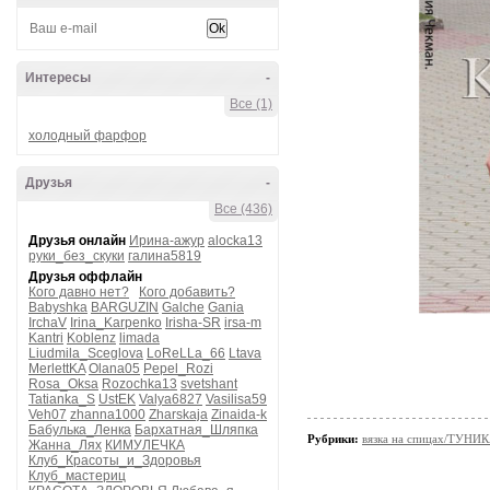
Интересы
-
Все (1)
холодный фарфор
Друзья
-
Все (436)
Друзья онлайн
Ирина-ажур
alocka13
руки_без_скуки
галина5819
Друзья оффлайн
Кого давно нет?
Кого добавить?
Babyshka
BARGUZIN
Galche
Gania
IrchaV
Irina_Karpenko
Irisha-SR
irsa-m
Kantri
Koblenz
limada
Liudmila_Sceglova
LoReLLa_66
Ltava
MerlettKA
Olana05
Pepel_Rozi
Rosa_Oksa
Rozochka13
svetshant
Tatianka_S
UstEK
Valya6827
Vasilisa59
Veh07
zhanna1000
Zharskaja
Zinaida-k
Бабулька_Ленка
Бархатная_Шляпка
Рубрики:
вязка на спицах/ТУНИ
Жанна_Лях
КИМУЛЕЧКА
Клуб_Красоты_и_Здоровья
Клуб_мастериц