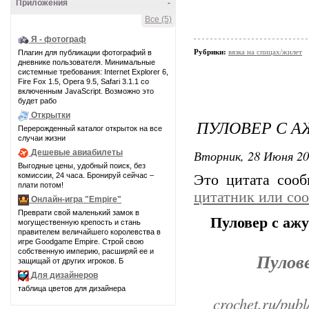
Приложения
-
Все (5)
Я - фотограф
Рубрики:
вязка на спицах/жилет
Плагин для публикации фотографий в
дневнике пользователя. Минимальные
системные требования: Internet Explorer 6,
Fire Fox 1.5, Opera 9.5, Safari 3.1.1 со
включенным JavaScript. Возможно это
будет рабо
Открытки
ПУЛОВЕР С 
Перерожденный каталог открыток на все
случаи жизни
Вторник, 28 Июня 20
Дешевые авиабилеты
Выгодные цены, удобный поиск, без
комиссии, 24 часа. Бронируй сейчас –
Это цитата соо
плати потом!
цитатник или со
Онлайн-игра "Empire"
Преврати свой маленький замок в
Пуловер с аж
могущественную крепость и стань
правителем величайшего королевства в
игре Goodgame Empire. Строй свою
собственную империю, расширяй ее и
Пулове
защищай от других игроков. Б
Для дизайнеров
таблица цветов для дизайнера
crochet.ru/pub