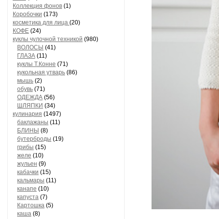
Коллекция фонов
(1)
Коробочки
(173)
косметика для лица
(20)
КОФЕ
(24)
куклы чулочной техникой
(980)
ВОЛОСЫ
(41)
ГЛАЗА
(11)
куклы Т.Конне
(71)
кукольная утварь
(86)
мышь
(2)
обувь
(71)
ОДЕЖДА
(56)
ШЛЯПКИ
(34)
кулинария
(1497)
баклажаны
(11)
БЛИНЫ
(8)
бутерброды
(19)
грибы
(15)
желе
(10)
жульен
(9)
кабачки
(15)
кальмары
(11)
канапе
(10)
капуста
(7)
Картошка
(5)
каша
(8)