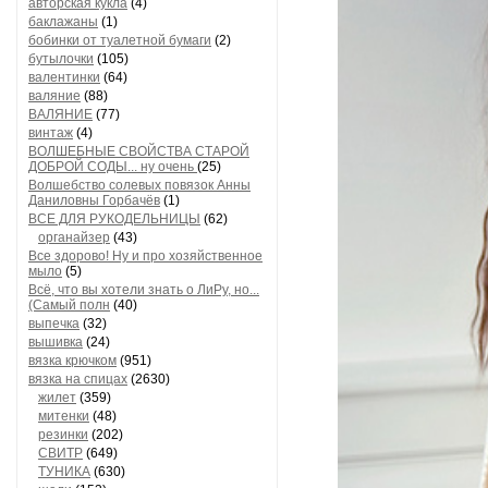
авторская кукла
(4)
баклажаны
(1)
бобинки от туалетной бумаги
(2)
бутылочки
(105)
валентинки
(64)
валяние
(88)
ВАЛЯНИЕ
(77)
винтаж
(4)
ВОЛШЕБНЫЕ СВОЙСТВА СТАРОЙ
ДОБРОЙ СОДЫ... ну очень
(25)
Волшебство солевых повязок Анны
Даниловны Горбачёв
(1)
ВСЕ ДЛЯ РУКОДЕЛЬНИЦЫ
(62)
органайзер
(43)
Все здорово! Ну и про хозяйственное
мыло
(5)
Всё, что вы хотели знать о ЛиРу, но...
(Самый полн
(40)
выпечка
(32)
вышивка
(24)
вязка крючком
(951)
вязка на спицах
(2630)
жилет
(359)
митенки
(48)
резинки
(202)
СВИТР
(649)
ТУНИКА
(630)