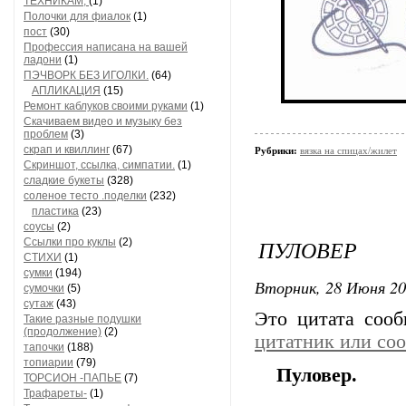
ТЕХНИКАМ,
(1)
Полочки для фиалок
(1)
пост
(30)
Профессия написана на вашей
ладони
(1)
ПЭЧВОРК БЕЗ ИГОЛКИ.
(64)
АПЛИКАЦИЯ
(15)
Ремонт каблуков своими руками
(1)
Скачиваем видео и музыку без
проблем
(3)
скрап и квиллинг
(67)
Рубрики:
вязка на спицах/жилет
Скриншот, ссылка, симпатии.
(1)
сладкие букеты
(328)
соленое тесто .поделки
(232)
пластика
(23)
соусы
(2)
ПУЛОВЕР
Ссылки про куклы
(2)
СТИХИ
(1)
сумки
(194)
Вторник, 28 Июня 20
сумочки
(5)
сутаж
(43)
Это цитата соо
Такие разные подушки
(продолжение)
(2)
цитатник или со
тапочки
(188)
топиарии
(79)
Пуловер.
ТОРСИОН -ПАПЬЕ
(7)
Трафареты-
(1)