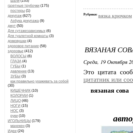
шали
(153)
газетные трубочки
(175)
постеры
(1)
Рубрики:
вязка крючком
декупаж
(627)
Азбука декупажа
(9)
джут
(50)
Для сутажезависимых
(6)
Для туалетной комнаты
(3)
домовушки
(4)
здоровое питание
(58)
ВЯЗАНАЯ СОВ
здоровье
(412)
ВОЛОСЫ
(6)
Среда, 19 Октября 20
ГЛАЗА
(4)
ГУБЫ
(1)
Это цитата соо
давление
(13)
ЗУБЫ
(3)
цитатник или со
как правильно ухаживать за собой
(30)
вязаная сова
КИШЕЧНИК
(10)
КОЛОРИИ
(1)
ЛИЦО
(46)
НОГИ
(15)
НОС
(3)
авто
руки
(10)
ИГОЛЬНИЦЫ
(179)
манекен
(3)
Идеи
(24)