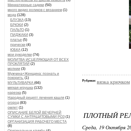
Мастер-классы из Школы ремонта
(3)
Миниатюрные садики
(50)
много видио роликов с вязанием
(1)
мода
(128)
БЛУЗКА
(13)
БРЮКИ
(2)
ПАЛЬТО
(1)
ПИДЖАКИ
(3)
платье
(5)
прически
(4)
ЮБКА
(12)
мои рукоделки
(74)
МОЛИТВА ИСЦЕЛЯЮЩАЯ ОТ ВСЕХ
ПРОКЛЯТИЙ
(2)
молнии
(3)
Мужчина+Женщина: познать и
покорить.
(1)
Рубрики:
вязка крючком
МУЛЬТИВАРКА
(66)
мягкая игрушка
(132)
нарезка
(5)
Народный рецепт лечения кашля
(1)
огород
(83)
омлет
(1)
ПЛОТНЫЙ РЕ
ОПИСАНИЕ БЕЛОЙ ВЕЧЕРНЕЙ
СУМКИ С АНТРАЦИТОВЫМИ РОЗ
(1)
ОРГАНИЗАЦИЯ РАБОЧЕГО МЕСТА
Среда, 19 Октября 20
(8)
Оригинальные клумбы
(4)