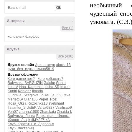
необычный 
чудесный спос
узковата. (С.З.
Интересы
-
Все (1)
холодный фарфор
Друзья
-
Все (436)
Друзья онлайн
Ирина-ажур
alocka13
руки_без_скуки
галина5819
Друзья оффлайн
Кого давно нет?
Кого добавить?
Babyshka
BARGUZIN
Galche
Gania
IrchaV
Irina_Karpenko
Irisha-SR
irsa-m
Kantri
Koblenz
limada
Liudmila_Sceglova
LoReLLa_66
Ltava
MerlettKA
Olana05
Pepel_Rozi
Rosa_Oksa
Rozochka13
svetshant
Tatianka_S
UstEK
Valya6827
Vasilisa59
Veh07
zhanna1000
Zharskaja
Zinaida-k
Бабулька_Ленка
Бархатная_Шляпка
Жанна_Лях
КИМУЛЕЧКА
Клуб_Красоты_и_Здоровья
Клуб_мастериц