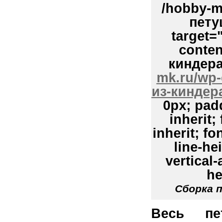
/hobby-m
пету
target=
conten
киндера
mk.ru/wp-
из-киндер
0px; padd
inherit;
inherit; fon
line-hei
vertical
he
Сборка 
Весь пе