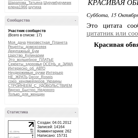
КРАСИВАЯ О
Шарапова_Татьяна
Шурумбурумчик
елена1966
шутиха
Суббота, 15 Октября
Сообщества
-
Это цитата со
Участник сообществ
цитатник или со
(Всего в списке: 17)
Моя_дача
Неизвестная_Планета
Красивая об
Рецепты_домохозяек
Декупажный_Бум
Царство_Кулинарии
Это_волшебное_ПЛАТЬЕ
Секреты_здоровья
ОСЕНЬ_и_ЗИМА
Интересно_об_АВТО
Неудержимые_ручки
Интерьер
НЕ_ЖРАТЬ
Decor_Rospis
союз_хендмейдеров_Украины
СТРОЙНЕЕМ_С_УДОВОЛЬСТВИЕМ
Вкусно_Быстро_Недорого
Только_для_женщин
Статистика
-
Создан: 04.01.2012
Записей: 14164
Комментариев: 262
Написано: 15731