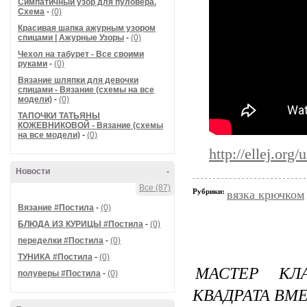
Симпатичный узор для пуловера.
Схема
-
(0)
Красивая шапка ажурным узором
спицами | Ажурные Узоры
-
(0)
Чехол на табурет - Все своими
руками
-
(0)
Вязание шляпки для девочки
спицами - Вязание (схемы на все
модели)
-
(0)
ТАПОЧКИ ТАТЬЯНЫ
КОЖЕВНИКОВОЙ - Вязание (схемы
на все модели)
-
(0)
http://ellej.org
Новости
-
Все (87)
Рубрики:
вязка крючком
Вязание #Постила
-
(0)
БЛЮДА ИЗ КУРИЦЫ #Постила
-
(0)
переделки #Постила
-
(0)
ТУНИКА #Постила
-
(0)
МАСТЕР КЛ
полуверы #Постила
-
(0)
КВАДРАТА ВМЕ