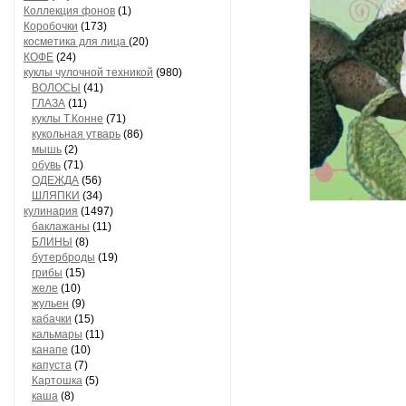
Коллекция фонов
(1)
Коробочки
(173)
косметика для лица
(20)
КОФЕ
(24)
куклы чулочной техникой
(980)
ВОЛОСЫ
(41)
ГЛАЗА
(11)
куклы Т.Конне
(71)
кукольная утварь
(86)
мышь
(2)
обувь
(71)
ОДЕЖДА
(56)
ШЛЯПКИ
(34)
кулинария
(1497)
баклажаны
(11)
БЛИНЫ
(8)
бутерброды
(19)
грибы
(15)
желе
(10)
жульен
(9)
кабачки
(15)
кальмары
(11)
канапе
(10)
капуста
(7)
Картошка
(5)
каша
(8)