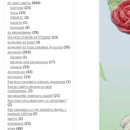
из лент цветы
(644)
бантики
(23)
бусы
(10)
ДЖИНС
(3)
начало
(1)
подушки
(4)
из мешковины
(29)
ИЗ НОСОЧКОВ ИГРУШКИ
(23)
изделия из кожи
(3)
изделия из пластиковых бутылок
(35)
интерер
(293)
балкон
(1)
мелочи для интерьера
(17)
начало
(33)
интересно
(43)
интернет
(13)
Как восстановить пароль дневника
(1)
Как вставить музыку в свое
сообщение.
(2)
как красиво завязать шарф
(21)
Как очистить квартиру от негатива?
(2)
Как скачивать и где хранить видео с
разных сайтов
(2)
кактус
(2)
ключница
(23)
кожа
(48)