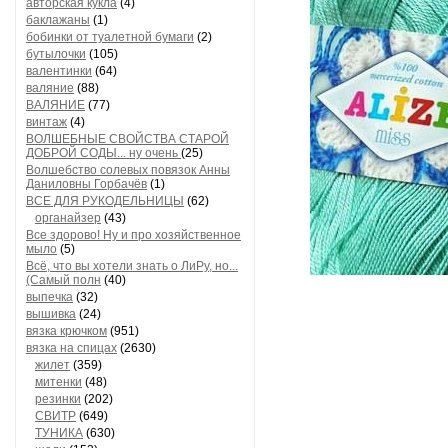
авторская кукла
(4)
баклажаны
(1)
бобинки от туалетной бумаги
(2)
бутылочки
(105)
валентинки
(64)
валяние
(88)
ВАЛЯНИЕ
(77)
винтаж
(4)
ВОЛШЕБНЫЕ СВОЙСТВА СТАРОЙ
ДОБРОЙ СОДЫ... ну очень
(25)
Волшебство солевых повязок Анны
Даниловны Горбачёв
(1)
ВСЕ ДЛЯ РУКОДЕЛЬНИЦЫ
(62)
органайзер
(43)
Все здорово! Ну и про хозяйственное
мыло
(5)
Всё, что вы хотели знать о ЛиРу, но...
(Самый полн
(40)
выпечка
(32)
вышивка
(24)
вязка крючком
(951)
вязка на спицах
(2630)
жилет
(359)
митенки
(48)
резинки
(202)
СВИТР
(649)
ТУНИКА
(630)