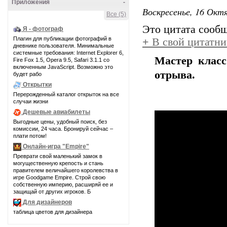
Приложения
-
Воскресенье, 16 Октя
Все (5)
Это цитата сооб
Я - фотограф
Плагин для публикации фотографий в
+
В свой цитатни
дневнике пользователя. Минимальные
системные требования: Internet Explorer 6,
Мастер класс
Fire Fox 1.5, Opera 9.5, Safari 3.1.1 со
включенным JavaScript. Возможно это
отрыва.
будет рабо
Открытки
Перерожденный каталог открыток на все
случаи жизни
Дешевые авиабилеты
Выгодные цены, удобный поиск, без
комиссии, 24 часа. Бронируй сейчас –
плати потом!
Онлайн-игра "Empire"
Преврати свой маленький замок в
могущественную крепость и стань
правителем величайшего королевства в
игре Goodgame Empire. Строй свою
собственную империю, расширяй ее и
защищай от других игроков. Б
Для дизайнеров
таблица цветов для дизайнера