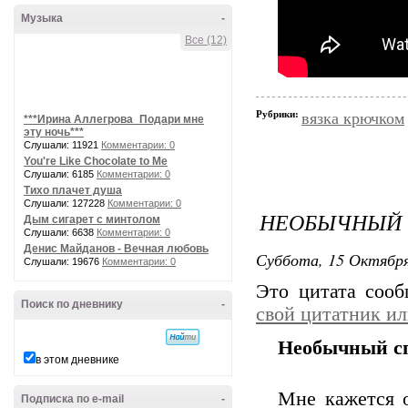
Музыка
-
Все (12)
Рубрики:
вязка крючком
***Ирина Аллегрова_Подари мне
эту ночь***
Слушали: 11921
Комментарии: 0
You're Like Chocolate to Me
Слушали: 6185
Комментарии: 0
Тихо плачет душа
Слушали: 127228
Комментарии: 0
НЕОБЫЧНЫЙ 
Дым сигарет с минтолом
Слушали: 6638
Комментарии: 0
Денис Майданов - Вечная любовь
Суббота, 15 Октября
Слушали: 19676
Комментарии: 0
Это цитата соо
Поиск по дневнику
-
свой цитатник и
Необычный сп
в этом дневнике
Мне кажется о
Подписка по e-mail
-