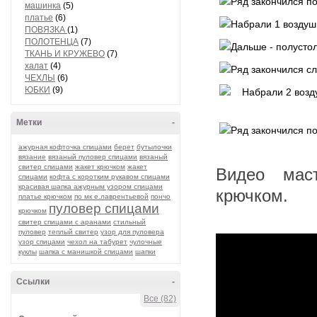
машинка
(5)
платье
(6)
ПОВЯЗКА
(1)
ПОЛОТЕНЦА
(7)
ТКАНЬ И КРУЖЕВО
(7)
халат
(4)
ЧЕХЛЫ
(6)
ЮБКИ
(9)
Метки
-
ажурная кофточка спицами
берет
бутылочки
вязание
вязаный пуловер спицами
вязаный
свитер спицами
жакет крючком
жакет
Видео мас
спицами
кофта с коротким рукавом спицами
красивая шапка ажурным узором спицами
крючком.
платье крючком
по мк е.лаврентьевой
пончо
пуловер спицами
крючком
свитер спицами с аранами
стильный
пуловер
теплый свитер
узор для пуловера
узор спицами
чехол на табурет
чулочные
куклы
шапка с манишкой спицами
шапки
Ссылки
-
Все (82)