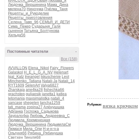
КРАСОТА_ЗДОРОВЬЯ
Любава_я
Людочка_Вершинина
Мама_Дина
милена70
Ниноччка
Пчёлка_Таня
Рецепты_и_Рукоделие
Рецепты_приготовления
Селена_Тавр_96
СЕМЬЯ_И_ДЕТИ
Сима_Пекер
Сударыня_Галя
сыненок
Татьяна_Болтунова
Хильда56
Постоянные читатели
-
Все (158)
AVVALLON
Elena_Nikol
Fairy_Flowers
Galaskol
H_E_L_G_A_NV
Helenart
Igal_Katz
Ineangel
Iskuschenie
Leol
Minchenko_Tatiana
Natali-Ja
Natali_14
RYT1609
SelenArt
Valya6827
Zharskaja
ane4ka28
fishechka66
grachstep
guljapsik
janetta1
katlea
letomania
maxsimalistka
natali_4
sancase
shegelen
tancha1259
Рубрики:
вязка крючком
tati_mama
zopina27
Алёнушшка
Афганка
Госпожа_Садыкова
Заурало4ка
Любовь_Андреевна_С
Людмила_Кременецкая
Людочка_Вершинина
ЛюдьмилаСм
Люмася
Мила_Оли
Н-и-н-ч-а
Ольгуня66
Рябина_Рябинушка
Светхен
Тинуля68