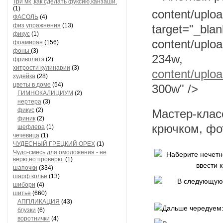
Три мк ,как сделать фуксию,канзаши.
(1)
content/uplo
ФАСОЛЬ
(4)
физ упражнения
(13)
target="_blank
фикус
(1)
content/uplo
фоамиран
(156)
фоны
(3)
2
фриволитэ
(2)
хитрости кулинарии
(3)
content/uplo
худейка
(28)
цветы в доме
(54)
300w" />
ГИМНОКАЛИЦИУМ
(2)
нертера
(3)
фикус
(2)
Мастер-к
финик
(2)
крючком, фо
шефлера
(1)
чечевица
(1)
ЧУДЕСНЫЙ ГРЕЦКИЙ ОРЕХ
(1)
Чудо-смесь для омоложения - не
верю,но проверю.
(1)
шапочки
(334)
шарф колье
(13)
шибори
(4)
шитье
(660)
АППЛИКАЦИЯ
(43)
блузки
(6)
воротнички
(4)