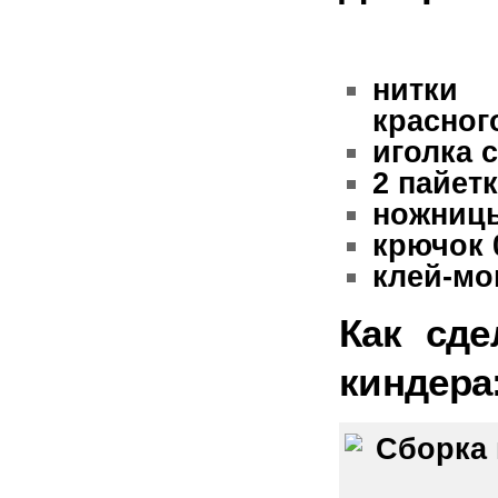
нитки 
красног
иголка 
2 пайетк
ножниц
крючок 
клей-мо
Как сде
киндера