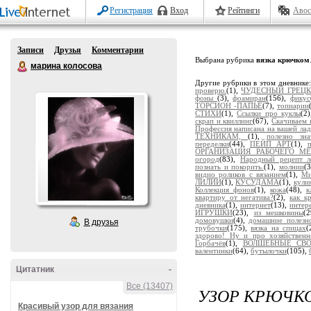
Регистрация
Вход
Рейтинги
Авос
Записи
Друзья
Комментарии
Выбрана рубрика
вязка крючком
марина колосова
Другие рубрики в этом дневнике
проверю.
(1),
ЧУДЕСНЫЙ ГРЕЦК
фоны
(3),
фоамиран
(156),
фикус
ТОРСИОН -ПАПЬЕ
(7),
топиарии
СТИХИ
(1),
Ссылки про куклы
(2
скрап и квиллинг
(67),
Скачиваем 
Профессия написана на вашей ла
ТЕХНИКАМ,
(1),
полезно зна
переделки
(44),
ПЕЙП АРТ
(1),
ОРГАНИЗАЦИЯ РАБОЧЕГО МЕ
огород
(83),
Народный рецепт л
познать и покорить.
(1),
молнии
(
видио роликов с вязанием
(1),
Ми
ЛИЛИИ
(1),
КУСУДАМА
(1),
кули
Коллекция фонов
(1),
кожа
(48),
к
квартиру от негатива?
(2),
как к
дневника
(1),
интернет
(13),
интер
ИГРУШКИ
(23),
из мешковины
(
домовушки
(4),
домашние полезн
В друзья
трубочки
(175),
вязка на спицах
(
здорово! Ну и про хозяйствен
Горбачёв
(1),
ВОЛШЕБНЫЕ СВО
валентинки
(64),
бутылочки
(105),
Цитатник
-
Все (13407)
УЗОР КРЮЧК
Красивый узор для вязания