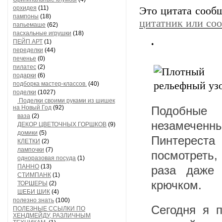
орхидея
(11)
Это цитата соо
пампоны
(18)
цитатник или со
папьемаше
(62)
пасхальные игрушки
(18)
.
ПЕЙП АРТ
(1)
переделки
(44)
печенье
(0)
пилатес
(2)
подарки
(6)
подборка мастер-классов.
(40)
поделки
(1027)
Поделки своими руками из шишек
на Новый Год
(92)
Подобные 
ваза
(2)
незамечен
ДЕКОР ЦВЕТОЧНЫХ ГОРШКОВ
(9)
домики
(5)
Пинтерест
КЛЕТКИ
(2)
лампочки
(7)
посмотреть,
одноразовая посуда
(1)
ПАННО
(13)
раза даже 
СТИМПАНК
(1)
крючком.
ТОРШЕРЫ
(2)
ШЕБИ ШИК
(4)
полезно знать
(100)
Сегодня я 
ПОЛЕЗНЫЕ ССЫЛКИ ПО
ХЕНДМЕЙДУ, РАЗЛИЧНЫМ