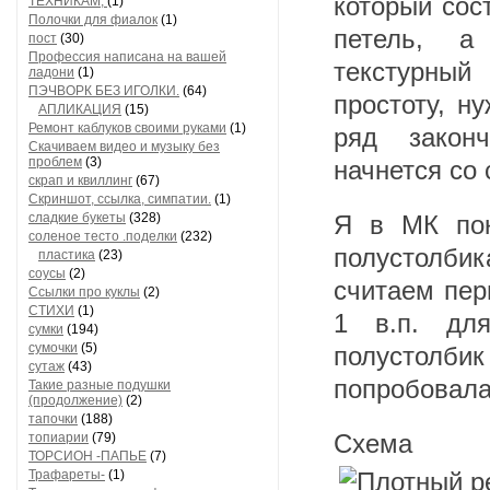
который сос
ТЕХНИКАМ,
(1)
Полочки для фиалок
(1)
петель, а
пост
(30)
Профессия написана на вашей
текстурный
ладони
(1)
ПЭЧВОРК БЕЗ ИГОЛКИ.
(64)
простоту, н
АПЛИКАЦИЯ
(15)
Ремонт каблуков своими руками
(1)
ряд закон
Скачиваем видео и музыку без
проблем
(3)
начнется со 
скрап и квиллинг
(67)
Скриншот, ссылка, симпатии.
(1)
сладкие букеты
(328)
Я в МК пок
соленое тесто .поделки
(232)
полустолбик
пластика
(23)
соусы
(2)
считаем пер
Ссылки про куклы
(2)
СТИХИ
(1)
1 в.п. дл
сумки
(194)
сумочки
(5)
полустолб
сутаж
(43)
попробовала
Такие разные подушки
(продолжение)
(2)
тапочки
(188)
Схема п
топиарии
(79)
ТОРСИОН -ПАПЬЕ
(7)
Трафареты-
(1)