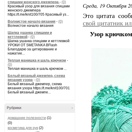
спицами женского джемпера
-
(0)
Среда, 19 Октября 20
Красивый узор для вязания спицами
женского джемпера
https://t.me/knit100/705 Красивый уз...
Это цитата соо
Волнистое начало вязания
-
(0)
свой цитатник и
Волнистое начало вязания
Шапка ушанка спицами и
Узор крючком
кеттлевкой
-
(0)
Шапка ушанка спицами и кеттлевкой
УРОКИ ОТ SMETANKA BFlash
Благодарю за цитирование и
нажатие...
Теплая манишка и шаль крючком
-
(0)
Теплая манишка и шаль крючком ...
Белый вязаный джемпер, схема
вязания узора
-
(0)
Белый вязаный джемпер, схема
вязания узора https://t.me/knit100/701
Белый вязаный джемпе...
Рубрики
-
домашние полезности
(1)
(0)
косметика для рук
(2)