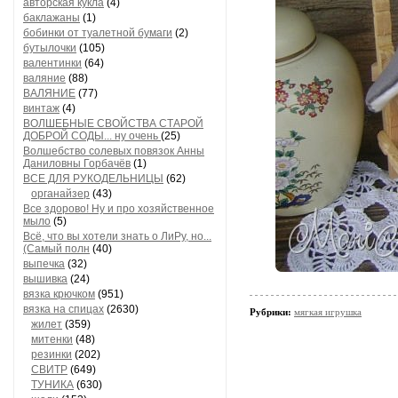
авторская кукла
(4)
баклажаны
(1)
бобинки от туалетной бумаги
(2)
бутылочки
(105)
валентинки
(64)
валяние
(88)
ВАЛЯНИЕ
(77)
винтаж
(4)
ВОЛШЕБНЫЕ СВОЙСТВА СТАРОЙ
ДОБРОЙ СОДЫ... ну очень
(25)
Волшебство солевых повязок Анны
Даниловны Горбачёв
(1)
ВСЕ ДЛЯ РУКОДЕЛЬНИЦЫ
(62)
органайзер
(43)
Все здорово! Ну и про хозяйственное
мыло
(5)
Всё, что вы хотели знать о ЛиРу, но...
(Самый полн
(40)
выпечка
(32)
вышивка
(24)
вязка крючком
(951)
вязка на спицах
(2630)
Рубрики:
мягкая игрушка
жилет
(359)
митенки
(48)
резинки
(202)
СВИТР
(649)
ТУНИКА
(630)