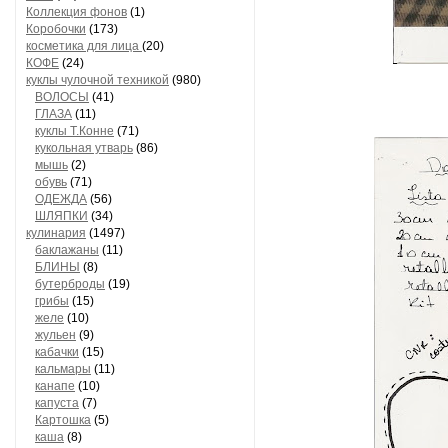
Коллекция фонов
(1)
Коробочки
(173)
косметика для лица
(20)
КОФЕ
(24)
куклы чулочной техникой
(980)
ВОЛОСЫ
(41)
ГЛАЗА
(11)
куклы Т.Конне
(71)
кукольная утварь
(86)
мышь
(2)
обувь
(71)
ОДЕЖДА
(56)
ШЛЯПКИ
(34)
кулинария
(1497)
баклажаны
(11)
БЛИНЫ
(8)
бутерброды
(19)
грибы
(15)
желе
(10)
жульен
(9)
кабачки
(15)
кальмары
(11)
канапе
(10)
капуста
(7)
Картошка
(5)
каша
(8)