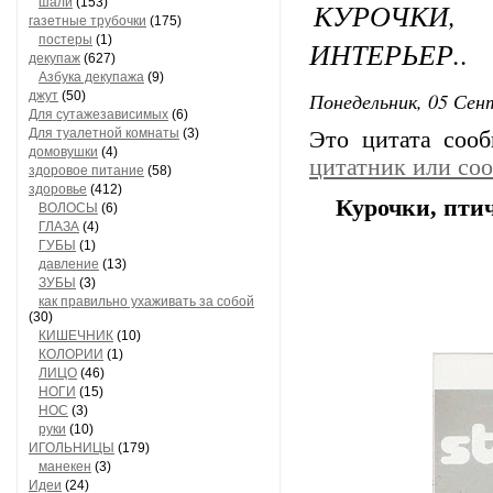
шали
(153)
КУРОЧКИ
газетные трубочки
(175)
постеры
(1)
ИНТЕРЬЕР..
декупаж
(627)
Азбука декупажа
(9)
Понедельник, 05 Сент
джут
(50)
Для сутажезависимых
(6)
Для туалетной комнаты
(3)
Это цитата соо
домовушки
(4)
цитатник или со
здоровое питание
(58)
здоровье
(412)
Курочки, птич
ВОЛОСЫ
(6)
ГЛАЗА
(4)
ГУБЫ
(1)
давление
(13)
ЗУБЫ
(3)
как правильно ухаживать за собой
(30)
КИШЕЧНИК
(10)
КОЛОРИИ
(1)
ЛИЦО
(46)
НОГИ
(15)
НОС
(3)
руки
(10)
ИГОЛЬНИЦЫ
(179)
манекен
(3)
Идеи
(24)