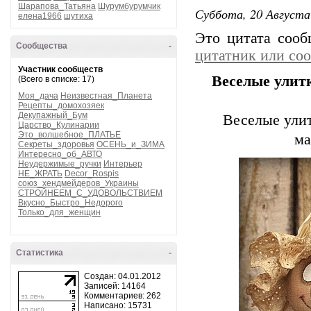
Шарапова_Татьяна
Шурумбурумчик
Суббота, 20 Августа
елена1966
шутиха
Это цитата соо
Сообщества
-
цитатник или со
Участник сообществ
Веселые улит
(Всего в списке: 17)
Моя_дача
Неизвестная_Планета
Рецепты_домохозяек
Декупажный_Бум
Веселые ули
Царство_Кулинарии
Это_волшебное_ПЛАТЬЕ
ма
Секреты_здоровья
ОСЕНЬ_и_ЗИМА
Интересно_об_АВТО
Неудержимые_ручки
Интерьер
НЕ_ЖРАТЬ
Decor_Rospis
союз_хендмейдеров_Украины
СТРОЙНЕЕМ_С_УДОВОЛЬСТВИЕМ
Вкусно_Быстро_Недорого
Только_для_женщин
Статистика
-
Создан: 04.01.2012
Записей: 14164
Комментариев: 262
Написано: 15731