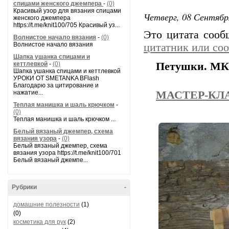
спицами женского джемпера
-
(0)
Красивый узор для вязания спицами
Четверг, 08 Сентябр
женского джемпера
https://t.me/knit100/705 Красивый уз...
Это цитата соо
Волнистое начало вязания
-
(0)
Волнистое начало вязания
цитатник или со
Шапка ушанка спицами и
кеттлевкой
-
(0)
Петушки. МК
Шапка ушанка спицами и кеттлевкой
УРОКИ ОТ SMETANKA BFlash
Благодарю за цитирование и
нажатие...
МАСТЕР-КЛ
Теплая манишка и шаль крючком
-
(0)
Теплая манишка и шаль крючком ...
Белый вязаный джемпер, схема
вязания узора
-
(0)
Белый вязаный джемпер, схема
вязания узора https://t.me/knit100/701
Белый вязаный джемпе...
Рубрики
-
домашние полезности
(1)
(0)
косметика для рук
(2)