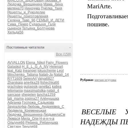
КРАСОТА_ЗДОРОВЬЯ
Любава_я
Людочка_Вершинина
Мама_Дина
MariArte.
милена70
Ниноччка
Пчёлка_Таня
Рецепты_и_Рукоделие
Подготавлив
Рецепты_приготовления
Селена_Тавр_96
СЕМЬЯ_И_ДЕТИ
пошиве.
Сима_Пекер
Сударыня_Галя
сыненок
Татьяна_Болтунова
Хильда56
Постоянные читатели
-
Все (158)
AVVALLON
Elena_Nikol
Fairy_Flowers
Galaskol
H_E_L_G_A_NV
Helenart
Igal_Katz
Ineangel
Iskuschenie
Leol
Minchenko_Tatiana
Natali-Ja
Natali_14
RYT1609
SelenArt
Valya6827
Рубрики:
мягкая игрушка
Zharskaja
ane4ka28
fishechka66
grachstep
guljapsik
janetta1
katlea
letomania
maxsimalistka
natali_4
sancase
shegelen
tancha1259
tati_mama
zopina27
Алёнушшка
Афганка
Госпожа_Садыкова
Заурало4ка
Любовь_Андреевна_С
ВЕСЕЛЫЕ У
Людмила_Кременецкая
Людочка_Вершинина
ЛюдьмилаСм
НАДЕЖДЫ П
Люмася
Мила_Оли
Н-и-н-ч-а
Ольгуня66
Рябина_Рябинушка
Светхен
Тинуля68