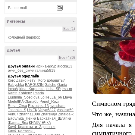
Интересы
-
Все (1)
холодный фарфор
Друзья
-
Все (436)
Друзья онлайн
Ирина-ажур
alocka13
руки_без_скуки
галина5819
Друзья оффлайн
Кого давно нет?
Кого добавить?
Babyshka
BARGUZIN
Galche
Gania
IrchaV
Irina_Karpenko
Irisha-SR
irsa-m
Kantri
Koblenz
limada
Liudmila_Sceglova
LoReLLa_66
Ltava
MerlettKA
Olana05
Pepel_Rozi
Символом гряд
Rosa_Oksa
Rozochka13
svetshant
Tatianka_S
UstEK
Valya6827
Vasilisa59
Что же, начин
Veh07
zhanna1000
Zharskaja
Zinaida-k
Бабулька_Ленка
Бархатная_Шляпка
Жанна_Лях
КИМУЛЕЧКА
Для начала я 
Клуб_Красоты_и_Здоровья
Клуб_мастериц
симпатичного