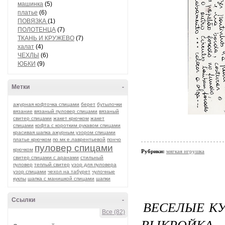
машинка
(5)
платье
(6)
ПОВЯЗКА
(1)
ПОЛОТЕНЦА
(7)
ТКАНЬ И КРУЖЕВО
(7)
халат
(4)
ЧЕХЛЫ
(6)
ЮБКИ
(9)
Метки
-
ажурная кофточка спицами
берет
бутылочки
вязание
вязаный пуловер спицами
вязаный
свитер спицами
жакет крючком
жакет
спицами
кофта с коротким рукавом спицами
красивая шапка ажурным узором спицами
платье крючком
по мк е.лаврентьевой
пончо
пуловер спицами
крючком
Рубрики:
мягкая игрушка
свитер спицами с аранами
стильный
пуловер
теплый свитер
узор для пуловера
узор спицами
чехол на табурет
чулочные
куклы
шапка с манишкой спицами
шапки
Ссылки
-
ВЕСЕЛЫЕ КУ
Все (82)
ВЫКРОЙКА.