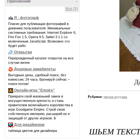
Приложения
-
Все (5)
Я - фотограф
Плагин для публикации фотографий в
дневнике пользователя. Минимальные
системные требования: Internet Explorer 6,
Fire Fox 1.5, Opera 9.5, Safari 3.1.1 со
включенным JavaScript. Возможно это
будет рабо
Открытки
Перерожденный каталог открыток на все
случаи жизни
Дешевые авиабилеты
Выгодные цены, удобный поиск, без
комиссии, 24 часа. Бронируй сейчас –
Д
плати потом!
Онлайн-игра "Empire"
Преврати свой маленький замок в
Рубрики:
мягкая игрушка
могущественную крепость и стань
правителем величайшего королевства в
игре Goodgame Empire. Строй свою
собственную империю, расширяй ее и
защищай от других игроков. Б
Для дизайнеров
ШЬЕМ ТЕКС
таблица цветов для дизайнера