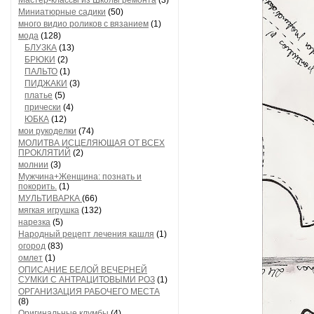
Мастер-классы из Школы ремонта
(3)
Миниатюрные садики
(50)
много видио роликов с вязанием
(1)
мода
(128)
БЛУЗКА
(13)
БРЮКИ
(2)
ПАЛЬТО
(1)
ПИДЖАКИ
(3)
платье
(5)
прически
(4)
ЮБКА
(12)
мои рукоделки
(74)
МОЛИТВА ИСЦЕЛЯЮЩАЯ ОТ ВСЕХ
ПРОКЛЯТИЙ
(2)
молнии
(3)
Мужчина+Женщина: познать и
покорить.
(1)
МУЛЬТИВАРКА
(66)
мягкая игрушка
(132)
нарезка
(5)
Народный рецепт лечения кашля
(1)
огород
(83)
омлет
(1)
ОПИСАНИЕ БЕЛОЙ ВЕЧЕРНЕЙ
СУМКИ С АНТРАЦИТОВЫМИ РОЗ
(1)
ОРГАНИЗАЦИЯ РАБОЧЕГО МЕСТА
(8)
Оригинальные клумбы
(4)