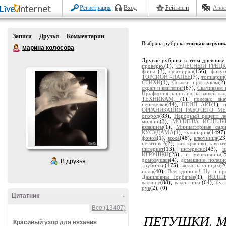
Регистрация
Вход
Рейтинги
Авос
Записи
Друзья
Комментарии
Выбрана рубрика
мягкая игрушк
марина колосова
Другие рубрики в этом дневнике
проверю.
(1),
ЧУДЕСНЫЙ ГРЕЦК
фоны
(3),
фоамиран
(156),
фикус
ТОРСИОН -ПАПЬЕ
(7),
топиарии
СТИХИ
(1),
Ссылки про куклы
(2
скрап и квиллинг
(67),
Скачиваем 
Профессия написана на вашей ла
ТЕХНИКАМ,
(1),
полезно зна
переделки
(44),
ПЕЙП АРТ
(1),
ОРГАНИЗАЦИЯ РАБОЧЕГО МЕ
огород
(83),
Народный рецепт ле
молнии
(3),
МОЛИТВА ИСЦЕЛ
вязанием
(1),
Миниатюрные сади
КУСУДАМА
(1),
кулинария
(1497
фонов
(1),
кожа
(48),
ключница
(2
негатива?
(2),
как красиво завяза
интернет
(13),
интересно
(43),
и
ИГРУШКИ
(23),
из мешковины
(
домовушки
(4),
домашние полезн
В друзья
трубочки
(175),
вязка на спицах
(2
полн
(40),
Все здорово! Ну и пр
Даниловны Горбачёв
(1),
ВОЛШ
валяние
(88),
валентинки
(64),
бут
рук
(2),
(0)
Цитатник
-
Все (13407)
ПЕТУШКИ. 
Красивый узор для вязания