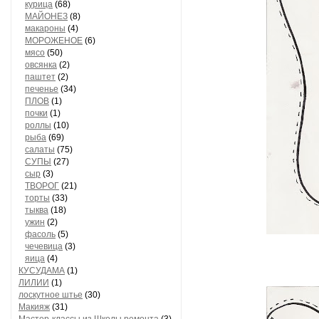
курица
(68)
МАЙОНЕЗ
(8)
макароны
(4)
МОРОЖЕНОЕ
(6)
мясо
(50)
овсянка
(2)
паштет
(2)
печенье
(34)
ПЛОВ
(1)
почки
(1)
роллы
(10)
рыба
(69)
салаты
(75)
СУПЫ
(27)
сыр
(3)
ТВОРОГ
(21)
торты
(33)
тыква
(18)
ужин
(2)
фасоль
(5)
чечевица
(3)
яица
(4)
КУСУДАМА
(1)
ЛИЛИИ
(1)
лоскутное штье
(30)
Макияж
(31)