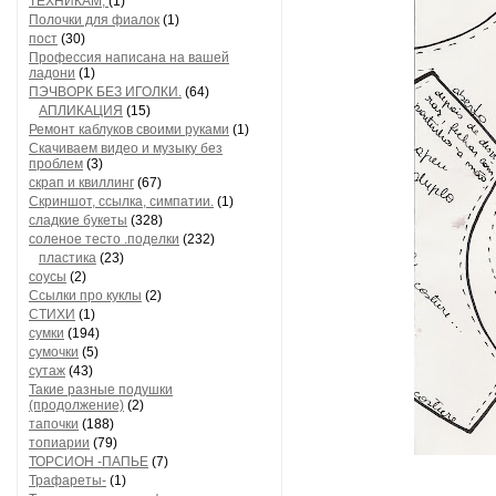
ТЕХНИКАМ,
(1)
Полочки для фиалок
(1)
пост
(30)
Профессия написана на вашей
ладони
(1)
ПЭЧВОРК БЕЗ ИГОЛКИ.
(64)
АПЛИКАЦИЯ
(15)
Ремонт каблуков своими руками
(1)
Скачиваем видео и музыку без
проблем
(3)
скрап и квиллинг
(67)
Скриншот, ссылка, симпатии.
(1)
сладкие букеты
(328)
соленое тесто .поделки
(232)
пластика
(23)
соусы
(2)
Ссылки про куклы
(2)
СТИХИ
(1)
сумки
(194)
сумочки
(5)
сутаж
(43)
Такие разные подушки
(продолжение)
(2)
тапочки
(188)
топиарии
(79)
ТОРСИОН -ПАПЬЕ
(7)
Трафареты-
(1)