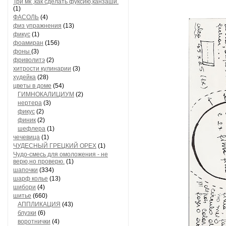
Три мк ,как сделать фуксию,канзаши.
(1)
ФАСОЛЬ
(4)
физ упражнения
(13)
фикус
(1)
фоамиран
(156)
фоны
(3)
фриволитэ
(2)
хитрости кулинарии
(3)
худейка
(28)
цветы в доме
(54)
ГИМНОКАЛИЦИУМ
(2)
нертера
(3)
фикус
(2)
финик
(2)
шефлера
(1)
чечевица
(1)
ЧУДЕСНЫЙ ГРЕЦКИЙ ОРЕХ
(1)
Чудо-смесь для омоложения - не
верю,но проверю.
(1)
шапочки
(334)
шарф колье
(13)
шибори
(4)
шитье
(660)
АППЛИКАЦИЯ
(43)
блузки
(6)
воротнички
(4)