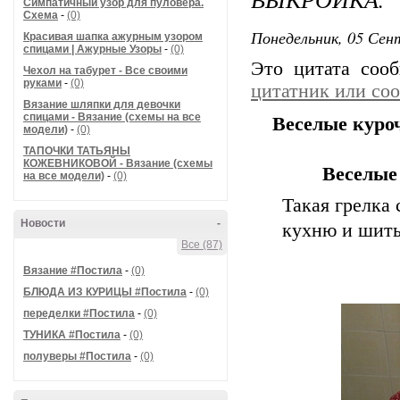
Симпатичный узор для пуловера.
Схема
-
(0)
Понедельник, 05 Сент
Красивая шапка ажурным узором
спицами | Ажурные Узоры
-
(0)
Это цитата со
Чехол на табурет - Все своими
руками
-
(0)
цитатник или со
Вязание шляпки для девочки
спицами - Вязание (схемы на все
Веселые куро
модели)
-
(0)
ТАПОЧКИ ТАТЬЯНЫ
КОЖЕВНИКОВОЙ - Вязание (схемы
Веселые
на все модели)
-
(0)
Такая грелка
Новости
-
кухню и шить
Все (87)
Вязание #Постила
-
(0)
БЛЮДА ИЗ КУРИЦЫ #Постила
-
(0)
переделки #Постила
-
(0)
ТУНИКА #Постила
-
(0)
полуверы #Постила
-
(0)