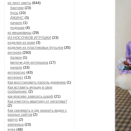
из лент цветы
(644)
бантики
(23)
бусы
(10)
ДЖИНС
(3)
начало
(1)
подушки
(4)
из мешковины
(29)
ИЗ НОСОЧКОВ ИГРУШКИ
(23)
изделия из кожи
(3)
изделия из пластиковых бутылок
(35)
интерер
(293)
балкон
(1)
мелочи для интерьера
(17)
начало
(33)
интересно
(43)
интернет
(13)
Как восстановить пароль дневника
(1)
Как вставить музыку в свое
сообщение.
(2)
как красиво завязать шарф
(21)
Как очистить квартиру от негатива?
(2)
Как скачивать и где хранить видео с
разных сайтов
(2)
кактус
(2)
ключница
(23)
кожа
(48)