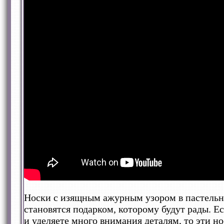
Носки с изящным ажурным узором в пастельн
становятся подарком, которому будут рады. 
и уделяете много внимания деталям, то эти но