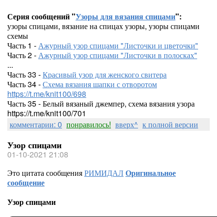
Серия сообщений "
Узоры для вязания спицами
":
узоры спицами, вязание на спицах узоры, узоры спицами
схемы
Часть 1 -
Ажурный узор спицами "Листочки и цветочки"
Часть 2 -
Ажурный узор спицами "Листочки в полосках"
...
Часть 33 -
Красивый узор для женского свитера
Часть 34 -
Схема вязания шапки с отворотом
https://t.me/knit100/698
Часть 35 - Белый вязаный джемпер, схема вязания узора
https://t.me/knit100/701
комментарии: 0
понравилось!
вверх^
к полной версии
Узор спицами
01-10-2021 21:08
Это цитата сообщения
РИМИДАЛ
Оригинальное
сообщение
Узор спицами