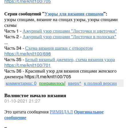
https://t.me/knit100/705
Серия сообщений "
Узоры для вязания спицами
":
узоры спицами, вязание на спицах узоры, узоры спицами
схемы
Часть 1 -
Ажурный узор спицами "Листочки и цветочки"
Часть 2 -
Ажурный узор спицами "Листочки в полосках"
...
Часть 34 -
Схема вязания шапки с отворотом
https://t.me/knit100/698
Часть 35 -
Белый вязаный джемпер, схема вязания узора
https://t.me/knit100/701
Часть 36 - Красивый узор для вязания спицами женского
джемпера https://t.me/knit100/705
комментарии: 0
понравилось!
вверх^
к полной версии
Волнистое начало вязания
01-10-2021 21:27
Это цитата сообщения
РИМИДАЛ
Оригинальное
сообщение