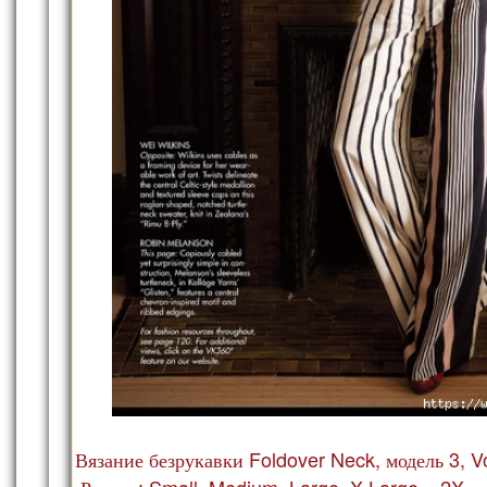
Вязание безрукавки Foldover Neck, модель 3, V
Размер: Small, Medium, Large, X-Large и 2X.