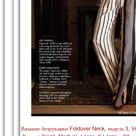
Вязание безрукавки Foldover Neck, модель 3, V
Размер: Small, Medium, Large, X-Large и 2X.