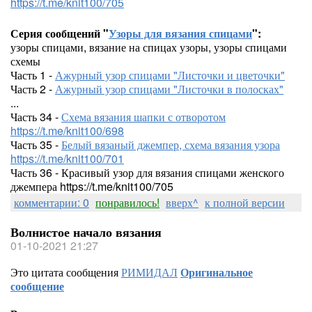
https://t.me/knit100/705
Серия сообщений "
Узоры для вязания спицами
":
узоры спицами, вязание на спицах узоры, узоры спицами
схемы
Часть 1 -
Ажурный узор спицами "Листочки и цветочки"
Часть 2 -
Ажурный узор спицами "Листочки в полосках"
...
Часть 34 -
Схема вязания шапки с отворотом
https://t.me/knit100/698
Часть 35 -
Белый вязаный джемпер, схема вязания узора
https://t.me/knit100/701
Часть 36 - Красивый узор для вязания спицами женского
джемпера https://t.me/knit100/705
комментарии: 0
понравилось!
вверх^
к полной версии
Волнистое начало вязания
01-10-2021 21:27
Это цитата сообщения
РИМИДАЛ
Оригинальное
сообщение