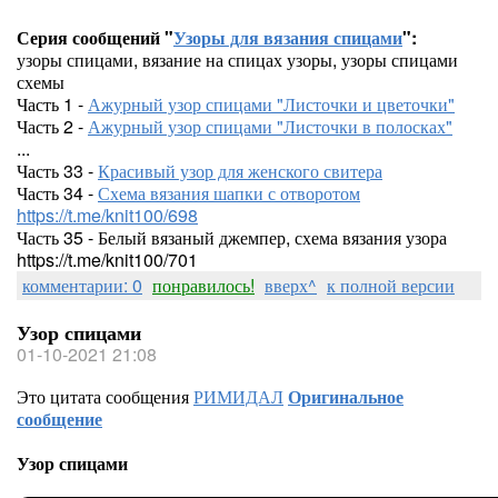
Серия сообщений "
Узоры для вязания спицами
":
узоры спицами, вязание на спицах узоры, узоры спицами
схемы
Часть 1 -
Ажурный узор спицами "Листочки и цветочки"
Часть 2 -
Ажурный узор спицами "Листочки в полосках"
...
Часть 33 -
Красивый узор для женского свитера
Часть 34 -
Схема вязания шапки с отворотом
https://t.me/knit100/698
Часть 35 - Белый вязаный джемпер, схема вязания узора
https://t.me/knit100/701
комментарии: 0
понравилось!
вверх^
к полной версии
Узор спицами
01-10-2021 21:08
Это цитата сообщения
РИМИДАЛ
Оригинальное
сообщение
Узор спицами