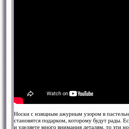
Носки с изящным ажурным узором в пастельн
становятся подарком, которому будут рады. 
и уделяете много внимания деталям, то эти но