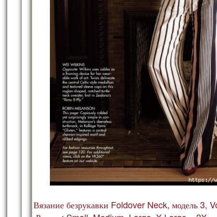
Вязание безрукавки Foldover Neck, модель 3, V
Размер: Small, Medium, Large, X-Large и 2X.