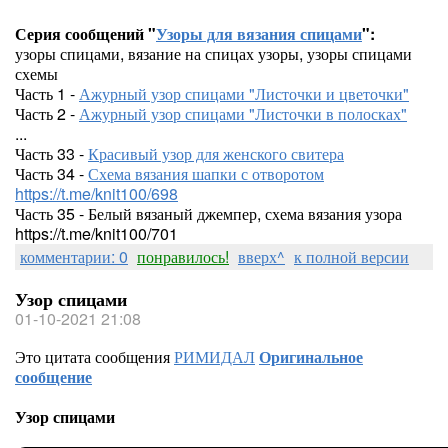
Серия сообщений "
Узоры для вязания спицами
":
узоры спицами, вязание на спицах узоры, узоры спицами
схемы
Часть 1 -
Ажурный узор спицами "Листочки и цветочки"
Часть 2 -
Ажурный узор спицами "Листочки в полосках"
...
Часть 33 -
Красивый узор для женского свитера
Часть 34 -
Схема вязания шапки с отворотом
https://t.me/knit100/698
Часть 35 - Белый вязаный джемпер, схема вязания узора
https://t.me/knit100/701
комментарии: 0
понравилось!
вверх^
к полной версии
Узор спицами
01-10-2021 21:08
Это цитата сообщения
РИМИДАЛ
Оригинальное
сообщение
Узор спицами