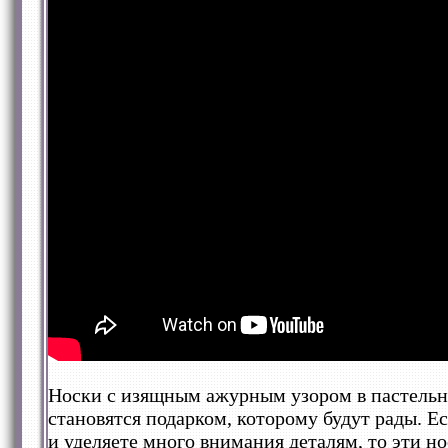
Носки с изящным ажурным узором в пастельн
становятся подарком, которому будут рады. 
и уделяете много внимания деталям, то эти но