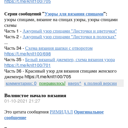
https://t.me/knit100/705
Серия сообщений "
Узоры для вязания спицами
":
узоры спицами, вязание на спицах узоры, узоры спицами
схемы
Часть 1 -
Ажурный узор спицами "Листочки и цветочки"
Часть 2 -
Ажурный узор спицами "Листочки в полосках"
...
Часть 34 -
Схема вязания шапки с отворотом
https://t.me/knit100/698
Часть 35 -
Белый вязаный джемпер, схема вязания узора
https://t.me/knit100/701
Часть 36 - Красивый узор для вязания спицами женского
джемпера https://t.me/knit100/705
комментарии: 0
понравилось!
вверх^
к полной версии
Волнистое начало вязания
01-10-2021 21:27
Это цитата сообщения
РИМИДАЛ
Оригинальное
сообщение