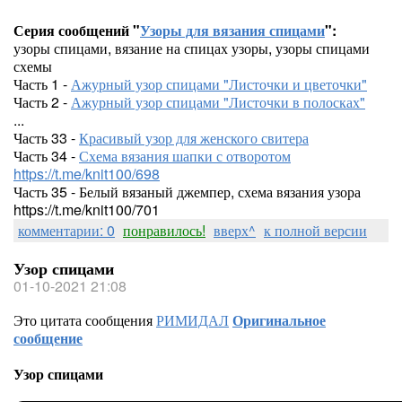
Серия сообщений "
Узоры для вязания спицами
":
узоры спицами, вязание на спицах узоры, узоры спицами
схемы
Часть 1 -
Ажурный узор спицами "Листочки и цветочки"
Часть 2 -
Ажурный узор спицами "Листочки в полосках"
...
Часть 33 -
Красивый узор для женского свитера
Часть 34 -
Схема вязания шапки с отворотом
https://t.me/knit100/698
Часть 35 - Белый вязаный джемпер, схема вязания узора
https://t.me/knit100/701
комментарии: 0
понравилось!
вверх^
к полной версии
Узор спицами
01-10-2021 21:08
Это цитата сообщения
РИМИДАЛ
Оригинальное
сообщение
Узор спицами