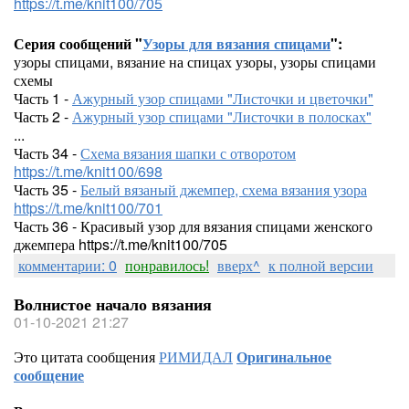
https://t.me/knit100/705
Серия сообщений "
Узоры для вязания спицами
":
узоры спицами, вязание на спицах узоры, узоры спицами
схемы
Часть 1 -
Ажурный узор спицами "Листочки и цветочки"
Часть 2 -
Ажурный узор спицами "Листочки в полосках"
...
Часть 34 -
Схема вязания шапки с отворотом
https://t.me/knit100/698
Часть 35 -
Белый вязаный джемпер, схема вязания узора
https://t.me/knit100/701
Часть 36 - Красивый узор для вязания спицами женского
джемпера https://t.me/knit100/705
комментарии: 0
понравилось!
вверх^
к полной версии
Волнистое начало вязания
01-10-2021 21:27
Это цитата сообщения
РИМИДАЛ
Оригинальное
сообщение