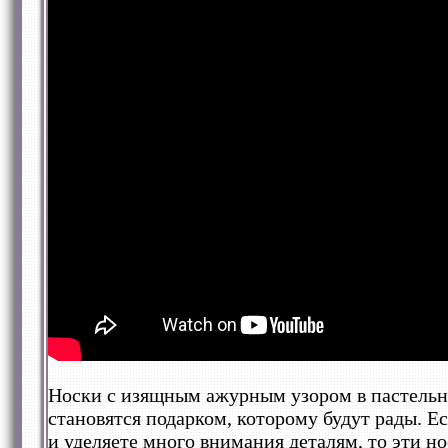
Носки с изящным ажурным узором в пастельн
становятся подарком, которому будут рады. 
и уделяете много внимания деталям, то эти но