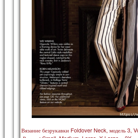
Вязание безрукавки Foldover Neck, модель 3, V
Размер: Small, Medium, Large, X-Large и 2X.