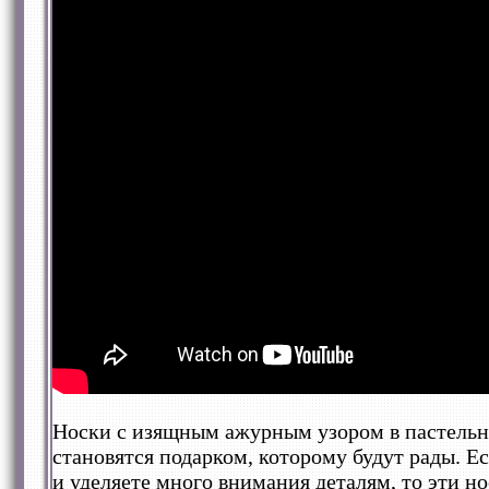
Носки с изящным ажурным узором в пастельн
становятся подарком, которому будут рады. 
и уделяете много внимания деталям, то эти но