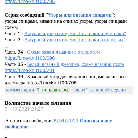
https://t.me/knit100/705
Серия сообщений "
Узоры для вязания спицами
":
узоры спицами, вязание на спицах узоры, узоры спицами
схемы
Часть 1 -
Ажурный узор спицами "Листочки и цветочки"
Часть 2 -
Ажурный узор спицами "Листочки в полосках"
...
Часть 34 -
Схема вязания шапки с отворотом
https://t.me/knit100/698
Часть 35 -
Белый вязаный джемпер, схема вязания узора
https://t.me/knit100/701
Часть 36 - Красивый узор для вязания спицами женского
джемпера https://t.me/knit100/705
комментарии: 0
понравилось!
вверх^
к полной версии
Волнистое начало вязания
01-10-2021 21:27
Это цитата сообщения
РИМИДАЛ
Оригинальное
сообщение