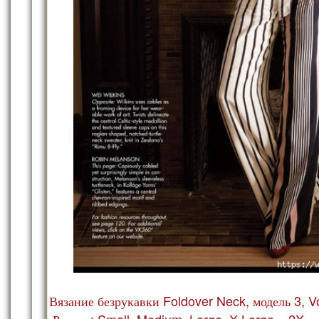
Вязание безрукавки Foldover Neck, модель 3, V
Размер: Small, Medium, Large, X-Large и 2X.