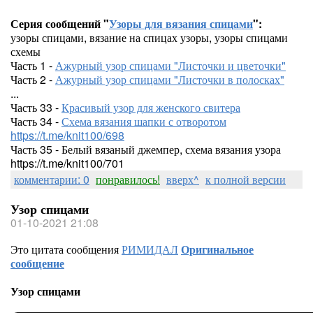
Серия сообщений "
Узоры для вязания спицами
":
узоры спицами, вязание на спицах узоры, узоры спицами
схемы
Часть 1 -
Ажурный узор спицами "Листочки и цветочки"
Часть 2 -
Ажурный узор спицами "Листочки в полосках"
...
Часть 33 -
Красивый узор для женского свитера
Часть 34 -
Схема вязания шапки с отворотом
https://t.me/knit100/698
Часть 35 - Белый вязаный джемпер, схема вязания узора
https://t.me/knit100/701
комментарии: 0
понравилось!
вверх^
к полной версии
Узор спицами
01-10-2021 21:08
Это цитата сообщения
РИМИДАЛ
Оригинальное
сообщение
Узор спицами