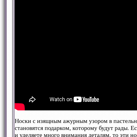
Носки с изящным ажурным узором в пастельн
становятся подарком, которому будут рады. 
и уделяете много внимания деталям, то эти но