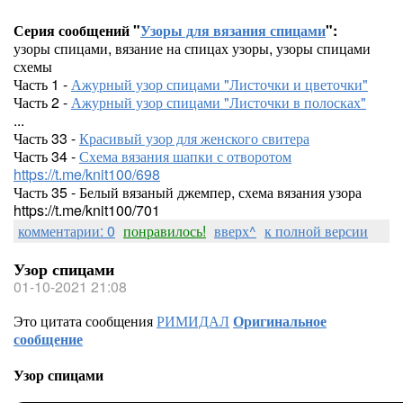
Серия сообщений "
Узоры для вязания спицами
":
узоры спицами, вязание на спицах узоры, узоры спицами
схемы
Часть 1 -
Ажурный узор спицами "Листочки и цветочки"
Часть 2 -
Ажурный узор спицами "Листочки в полосках"
...
Часть 33 -
Красивый узор для женского свитера
Часть 34 -
Схема вязания шапки с отворотом
https://t.me/knit100/698
Часть 35 - Белый вязаный джемпер, схема вязания узора
https://t.me/knit100/701
комментарии: 0
понравилось!
вверх^
к полной версии
Узор спицами
01-10-2021 21:08
Это цитата сообщения
РИМИДАЛ
Оригинальное
сообщение
Узор спицами