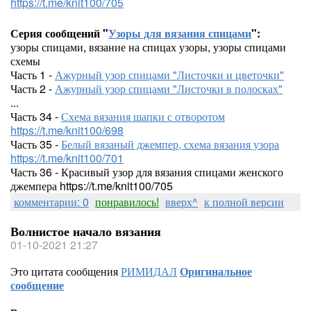
https://t.me/knit100/705
Серия сообщений "
Узоры для вязания спицами
":
узоры спицами, вязание на спицах узоры, узоры спицами
схемы
Часть 1 -
Ажурный узор спицами "Листочки и цветочки"
Часть 2 -
Ажурный узор спицами "Листочки в полосках"
...
Часть 34 -
Схема вязания шапки с отворотом
https://t.me/knit100/698
Часть 35 -
Белый вязаный джемпер, схема вязания узора
https://t.me/knit100/701
Часть 36 - Красивый узор для вязания спицами женского
джемпера https://t.me/knit100/705
комментарии: 0
понравилось!
вверх^
к полной версии
Волнистое начало вязания
01-10-2021 21:27
Это цитата сообщения
РИМИДАЛ
Оригинальное
сообщение