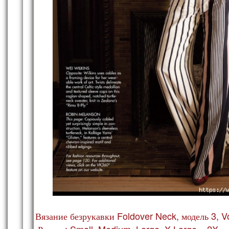
Вязание безрукавки Foldover Neck, модель 3, V
Размер: Small, Medium, Large, X-Large и 2X.