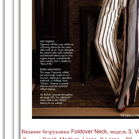
Вязание безрукавки Foldover Neck, модель 3, V
Размер: Small, Medium, Large, X-Large и 2X.