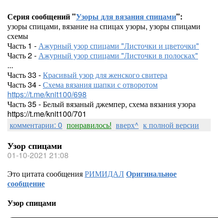
Серия сообщений "
Узоры для вязания спицами
":
узоры спицами, вязание на спицах узоры, узоры спицами
схемы
Часть 1 -
Ажурный узор спицами "Листочки и цветочки"
Часть 2 -
Ажурный узор спицами "Листочки в полосках"
...
Часть 33 -
Красивый узор для женского свитера
Часть 34 -
Схема вязания шапки с отворотом
https://t.me/knit100/698
Часть 35 - Белый вязаный джемпер, схема вязания узора
https://t.me/knit100/701
комментарии: 0
понравилось!
вверх^
к полной версии
Узор спицами
01-10-2021 21:08
Это цитата сообщения
РИМИДАЛ
Оригинальное
сообщение
Узор спицами