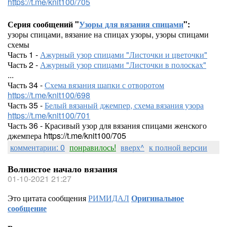
https://t.me/knit100/705
Серия сообщений "
Узоры для вязания спицами
":
узоры спицами, вязание на спицах узоры, узоры спицами
схемы
Часть 1 -
Ажурный узор спицами "Листочки и цветочки"
Часть 2 -
Ажурный узор спицами "Листочки в полосках"
...
Часть 34 -
Схема вязания шапки с отворотом
https://t.me/knit100/698
Часть 35 -
Белый вязаный джемпер, схема вязания узора
https://t.me/knit100/701
Часть 36 - Красивый узор для вязания спицами женского
джемпера https://t.me/knit100/705
комментарии: 0
понравилось!
вверх^
к полной версии
Волнистое начало вязания
01-10-2021 21:27
Это цитата сообщения
РИМИДАЛ
Оригинальное
сообщение