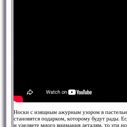
Носки с изящным ажурным узором в пастельн
становятся подарком, которому будут рады. 
и уделяете много внимания деталям, то эти но