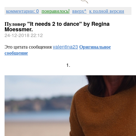
комментарии: 0
понравилось!
вверх^
к полной версии
Пуловер "It needs 2 to dance" by Regina
Moessmer.
24-12-2018 22:12
Это цитата сообщения
valentina23
Оригинальное
сообщение
1.