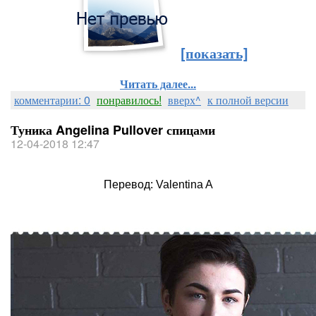
[показать]
Читать далее...
комментарии: 0
понравилось!
вверх^
к полной версии
Туника Angelina Pullover спицами
12-04-2018 12:47
Перевод: Valentina A