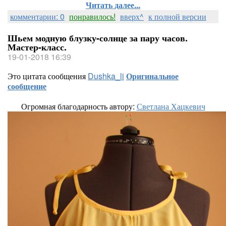
Читать далее...
комментарии: 0
понравилось!
вверх^
к полной версии
Шьем модную блузку-солнце за пару часов.
Мастер-класс.
19-01-2018 16:39
Это цитата сообщения
Dushka_li
Оригинальное
сообщение
Огромная благодарность автору:
Светлана Хацкевич