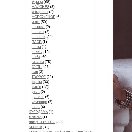
курица
(68)
МАЙОНЕЗ
(8)
макароны
(4)
МОРОЖЕНОЕ
(6)
мясо
(50)
овсянка
(2)
паштет
(2)
печенье
(34)
ПЛОВ
(1)
почки
(1)
роллы
(10)
рыба
(69)
салаты
(75)
СУПЫ
(27)
сыр
(3)
ТВОРОГ
(21)
торты
(33)
тыква
(18)
ужин
(2)
фасоль
(5)
чечевица
(3)
яица
(4)
КУСУДАМА
(1)
ЛИЛИИ
(1)
лоскутное штье
(30)
Макияж
(31)