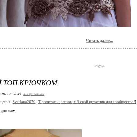
Читать далее...
Й ТОП КРЮЧКОМ
 2012 г. 20:49
+ в цитатник
бщения
Svetlana2070
[
Прочитать целиком
+
В свой цитатник или сообщество!
]
 крючком