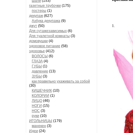
шали
(153)
газетные трубочки
(175)
постеры
(1)
декупаж
(627)
Азбука декупажа
(9)
1.
джут
(50)
Для сутажезависимых
(6)
Для туалетной комнаты
(3)
домовушки
(4)
здоровое питание
(58)
здоровье
(412)
ВОЛОСЫ
(6)
ГЛАЗА
(4)
ГУБЫ
(1)
давление
(13)
ЗУБЫ
(3)
как правильно ухаживать за собой
(30)
КИШЕЧНИК
(10)
КОЛОРИИ
(1)
ЛИЦО
(46)
НОГИ
(15)
НОС
(3)
руки
(10)
ИГОЛЬНИЦЫ
(179)
манекен
(3)
Идеи
(24)