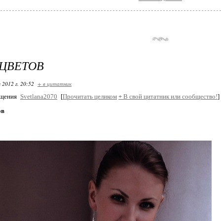
 ЦВЕТОВ
 2012 г. 20:52
+ в цитатник
бщения
Svetlana2070
[
Прочитать целиком
+
В свой цитатник или сообщество!
]
ов