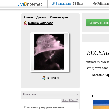
Регистрация
Вход
Рейтинги
Записи
Друзья
Комментарии
Создать дневник
марина колосова
ВЕСЕЛЫ
Четверг, 05 Января
Это цитата соо
Веселые кар
В друзья
Цитатник
-
1.
Все (13407)
Красивый узор для вязания