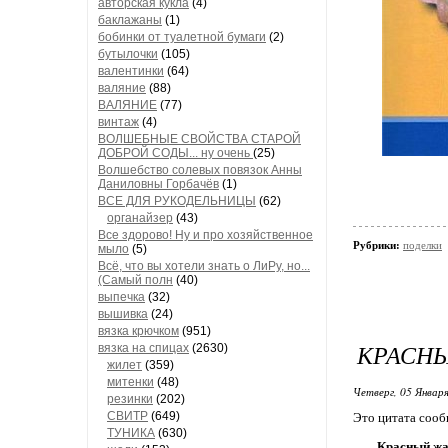
авторская кукла
(4)
баклажаны
(1)
бобинки от туалетной бумаги
(2)
бутылочки
(105)
валентинки
(64)
валяние
(88)
ВАЛЯНИЕ
(77)
винтаж
(4)
ВОЛШЕБНЫЕ СВОЙСТВА СТАРОЙ
ДОБРОЙ СОДЫ... ну очень
(25)
Волшебство солевых повязок Анны
Даниловны Горбачёв
(1)
ВСЕ ДЛЯ РУКОДЕЛЬНИЦЫ
(62)
органайзер
(43)
Все здорово! Ну и про хозяйственное
Рубрики:
поделки
мыло
(5)
Всё, что вы хотели знать о ЛиРу, но...
(Самый полн
(40)
выпечка
(32)
вышивка
(24)
вязка крючком
(951)
КРАСНЫ
вязка на спицах
(2630)
жилет
(359)
митенки
(48)
Четверг, 05 Января
резинки
(202)
СВИТР
(649)
Это цитата соо
ТУНИКА
(630)
Красный жа