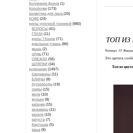
Коллекция фонов
(1)
Коробочки
(173)
косметика для лица
(20)
КОФЕ
(24)
куклы чулочной техникой
(980)
ВОЛОСЫ
(41)
ГЛАЗА
(11)
ТОП ИЗ
куклы Т.Конне
(71)
кукольная утварь
(86)
мышь
(2)
Четверг, 05 Января
обувь
(71)
Это цитата соо
ОДЕЖДА
(56)
ШЛЯПКИ
(34)
Топ из цвет
кулинария
(1497)
баклажаны
(11)
БЛИНЫ
(8)
бутерброды
(19)
грибы
(15)
желе
(10)
жульен
(9)
кабачки
(15)
кальмары
(11)
канапе
(10)
капуста
(7)
Картошка
(5)
каша
(8)