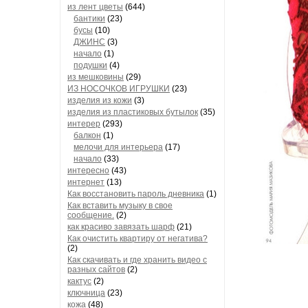
из лент цветы
(644)
бантики
(23)
бусы
(10)
ДЖИНС
(3)
начало
(1)
подушки
(4)
из мешковины
(29)
ИЗ НОСОЧКОВ ИГРУШКИ
(23)
изделия из кожи
(3)
изделия из пластиковых бутылок
(35)
интерер
(293)
балкон
(1)
мелочи для интерьера
(17)
начало
(33)
интересно
(43)
интернет
(13)
Как восстановить пароль дневника
(1)
Как вставить музыку в свое
сообщение.
(2)
как красиво завязать шарф
(21)
Как очистить квартиру от негатива?
(2)
Как скачивать и где хранить видео с
разных сайтов
(2)
кактус
(2)
ключница
(23)
кожа
(48)