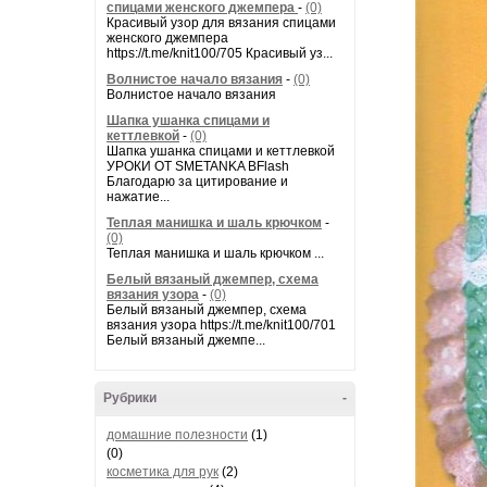
спицами женского джемпера
-
(0)
Красивый узор для вязания спицами
женского джемпера
https://t.me/knit100/705 Красивый уз...
Волнистое начало вязания
-
(0)
Волнистое начало вязания
Шапка ушанка спицами и
кеттлевкой
-
(0)
Шапка ушанка спицами и кеттлевкой
УРОКИ ОТ SMETANKA BFlash
Благодарю за цитирование и
нажатие...
Теплая манишка и шаль крючком
-
(0)
Теплая манишка и шаль крючком ...
Белый вязаный джемпер, схема
вязания узора
-
(0)
Белый вязаный джемпер, схема
вязания узора https://t.me/knit100/701
Белый вязаный джемпе...
Рубрики
-
домашние полезности
(1)
(0)
косметика для рук
(2)