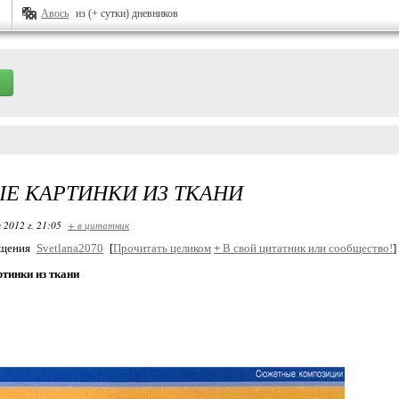
Авось
из (+ сутки) дневников
Е КАРТИНКИ ИЗ ТКАНИ
 2012 г. 21:05
+ в цитатник
бщения
Svetlana2070
[
Прочитать целиком
+
В свой цитатник или сообщество!
]
тинки из ткани