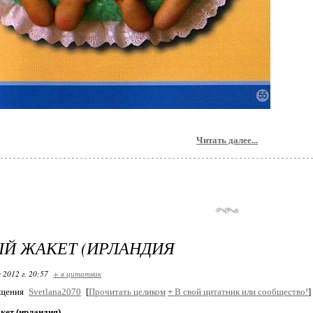
Читать далее...
Й ЖАКЕТ (ИРЛАНДИЯ
 2012 г. 20:57
+ в цитатник
бщения
Svetlana2070
[
Прочитать целиком
+
В свой цитатник или сообщество!
]
кет (ирландия)