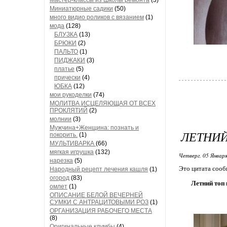
Мастер-классы из Школы ремонта
(3)
Миниатюрные садики
(50)
много видио роликов с вязанием
(1)
мода
(128)
БЛУЗКА
(13)
БРЮКИ
(2)
ПАЛЬТО
(1)
ПИДЖАКИ
(3)
платье
(5)
прически
(4)
ЮБКА
(12)
мои рукоделки
(74)
МОЛИТВА ИСЦЕЛЯЮЩАЯ ОТ ВСЕХ
ПРОКЛЯТИЙ
(2)
молнии
(3)
Мужчина+Женщина: познать и
ЛЕТНИ
покорить.
(1)
МУЛЬТИВАРКА
(66)
мягкая игрушка
(132)
Четверг, 05 Января
нарезка
(5)
Это цитата соо
Народный рецепт лечения кашля
(1)
огород
(83)
Летний топ
омлет
(1)
ОПИСАНИЕ БЕЛОЙ ВЕЧЕРНЕЙ
СУМКИ С АНТРАЦИТОВЫМИ РОЗ
(1)
ОРГАНИЗАЦИЯ РАБОЧЕГО МЕСТА
(8)
Оригинальные клумбы
(4)