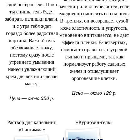
слой энтеросгеля. Пока
заусениц или огрубелостей
,
если
ты спишь
,
гель будет
ежедневно наносить его на ночь.
забирать излишки влаги
,
В-третьих
,
он возвращает сухой
и с утра тебя ждет
коже эластичность и упругость
,
гораздо более радостная
мгновенно впитывается
,
не дает
картина. Важно: гель
эффекта пленки. В-четвертых
,
обезвоживает кожу
,
помогает справиться с угревой
поэтому сразу после
сыпью и прыщами
,
так как
утреннего умывания
нормализует работу сальных
нанеси увлажняющий
желез и отшелушивает
крем для век или сделай
ороговевшие клетки.
маску.
Цена — около 120 р.
Цена — около 350 р.
Раствор для капельниц
«Куриозин-гель»
«
Тиогамма»