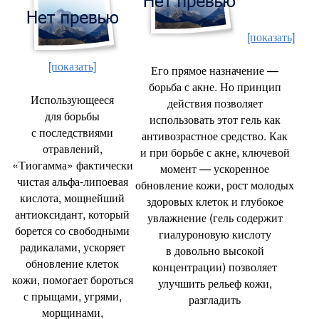
[показать]
[показать]
Его прямое назначение —
борьба с акне. Но принцип
Использующееся
действия позволяет
для борьбы
использовать этот гель как
с последствиями
антивозрастное средство. Как
отравлений
,
и при борьбе с акне
,
ключевой
«Тиогамма» фактически
момент — ускоренное
чистая альфа-липоевая
обновление кожи
,
рост молодых
кислота
,
мощнейший
здоровых клеток и глубокое
антиоксидант
,
который
увлажнение
(
гель содержит
борется со свободными
гиалуроновую кислоту
радикалами
,
ускоряет
в довольно высокой
обновление клеток
концентрации) позволяет
кожи
,
помогает бороться
улучшить рельеф кожи
,
с прыщами
,
угрями
,
разгладить
морщинами
,