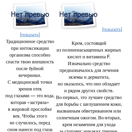
[показать]
[показать]
Традиционное средство
Крем
,
состоящий
при интоксикации
из полиненасыщенных жирных
организма способно
кислот и витамина F.
спасти твою внешность
Изначально средство
после буйной
предназначалось для лечения
вечеринки.
экземы и дерматита
,
С медицинской точки
но оказалось
,
что оно обладает
зрения отек
и рядом других свойств.
под глазами — это вода
,
Во‑первых
,
это лучшее средство
которая
«
застряла»
для борьбы с шелушением кожи
,
в жировой прослойке
вызванным обветриванием или
век. Чтобы этого
солнечным ожогом. Во‑вторых
,
не случилось
,
перед
крем незаменим для ухода
сном нанеси под глаза
за стопами: никаких трещин
,