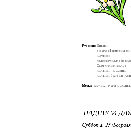
Рубрики:
Цитаты
все для оформления дне
картинки
полезности для оформл
Оформление текстов
картинки - комменты
картинки-благодарност
Метки:
картинки
для коммента
НАДПИСИ ДЛЯ
Суббота, 25 Февраля