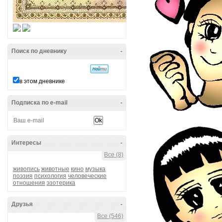
Поиск по дневнику
-
в этом дневнике
Подписка по e-mail
-
Интересы
-
Все (8)
живопись
животные
кино
музыка
поэзия
психология
человеческие
отношения
эзотерика
Друзья
-
Все (546)