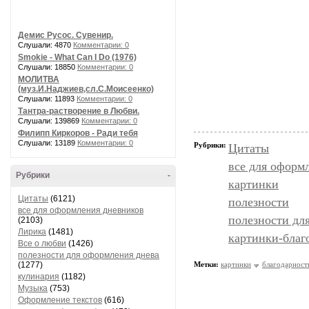
Демис Русос. Сувенир.
Слушали: 4870
Комментарии: 0
Smokie - What Can I Do (1976)
Слушали: 18850
Комментарии: 0
МОЛИТВА
(муз.И.Наджиев,сл.С.Моисеенко)
Слушали: 11893
Комментарии: 0
Тантра-растворение в Любви.
Слушали: 139869
Комментарии: 0
Филипп Киркоров - Ради тебя
Слушали: 13189
Комментарии: 0
Рубрики:
Цитаты
все для оформ
Рубрики
-
картинки
Цитаты
(6121)
полезности
все для оформления дневников
полезности дл
(2103)
Лирика
(1481)
картинки-благ
Все о любви
(1426)
полезности для оформления днева
(1277)
Метки:
картинки
благодарност
кулинария
(1182)
Музыка
(753)
Оформление текстов
(616)