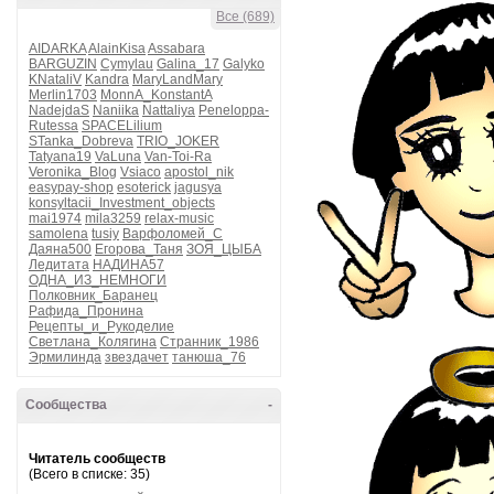
Все (689)
AIDARKA
AlainKisa
Assabara
BARGUZIN
Cymylau
Galina_17
Galyko
KNataliV
Kandra
MaryLandMary
Merlin1703
MonnA_KonstantA
NadejdaS
Naniika
Nattaliya
Peneloppa-
Rutessa
SPACELilium
STanka_Dobreva
TRIO_JOKER
Tatyana19
VaLuna
Van-Toi-Ra
Veronika_Blog
Vsiaco
apostol_nik
easypay-shop
esoterick
jagusya
konsyltacii_Investment_objects
mai1974
mila3259
relax-music
samolena
tusiy
Варфоломей_С
Даяна500
Егорова_Таня
ЗОЯ_ЦЫБА
Ледитата
НАДИНА57
ОДНА_ИЗ_НЕМНОГИ
Полковник_Баранец
Рафида_Пронина
Рецепты_и_Рукоделие
Светлана_Колягина
Странник_1986
Эрмилинда
звездачет
танюша_76
Сообщества
-
Читатель сообществ
(Всего в списке: 35)