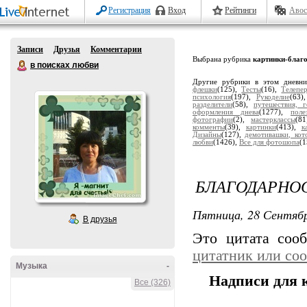
Регистрация
Вход
Рейтинги
Авос
Записи
Друзья
Комментарии
Выбрана рубрика
картинки-благ
в поисках любви
Другие рубрики в этом дневн
флешки
(125),
Тесты
(16),
Телепе
психология
(197),
Рукоделие
(63)
разделители
(58),
путешествия, г
оформления днева
(1277),
поле
фотографии
(2),
мастерклассы
(8
комменты
(39),
картинки
(413),
к
Дизайны
(127),
демотивашки, кот
любви
(1426),
Все для фотошопа
(1
БЛАГОДАРНОС
Пятница, 28 Сентябр
В друзья
Это цитата со
цитатник или со
Музыка
-
Надписи для 
Все (326)