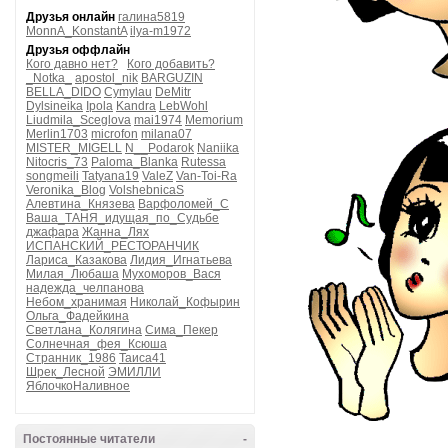
Друзья онлайн
галина5819
MonnA_KonstantA
ilya-m1972
Друзья оффлайн
Кого давно нет?
Кого добавить?
_Notka_
apostol_nik
BARGUZIN
BELLA_DIDO
Cymylau
DeMitr
Dylsineika
Ipola
Kandra
LebWohl
Liudmila_Sceglova
mai1974
Memorium
Merlin1703
microfon
milana07
MISTER_MIGELL
N__Podarok
Naniika
Nitocris_73
Paloma_Blanka
Rutessa
songmeili
Tatyana19
ValeZ
Van-Toi-Ra
Veronika_Blog
VolshebnicaS
Алевтина_Князева
Варфоломей_С
Ваша_ТАНЯ_идущая_по_Судьбе
джафара
Жанна_Лях
ИСПАНСКИЙ_РЕСТОРАНЧИК
Лариса_Казакова
Лидия_Игнатьева
Милая_Любаша
Мухоморов_Вася
надежда_челпанова
Небом_хранимая
Николай_Кофырин
Ольга_Фадейкина
Светлана_Колягина
Сима_Пекер
Солнечная_фея_Ксюша
Странник_1986
Таиса41
Шрек_Лесной
ЭМИЛЛИ
ЯблочкоНаливное
Постоянные читатели
-