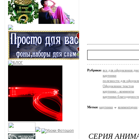
Рубрики:
все для оформления дне
картинки
полезности для оформл
Оформление текстов
картинки - комменты
картинки-благодарност
Метки:
картинки
комментарии
СЕРИЯ АНИМ