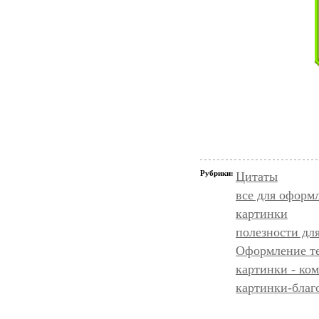
Рубрики:
Цитаты
все для оформ
картинки
полезности дл
Оформление т
картинки - ко
картинки-благ