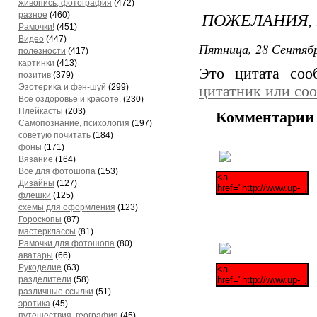
живопись, фотография
(472)
ПОЖЕЛАНИЯ, 
разное
(460)
Рамочки!
(451)
Видео
(447)
Пятница, 28 Сентябр
полезности
(417)
картинки
(413)
Это цитата со
позитив
(379)
Эзотерика и фэн-шуй
(299)
цитатник или со
Все оздоровье и красоте.
(230)
Плейкасты
(203)
Комментарии 
Самопознание, психология
(197)
советую почитать
(184)
фоны
(171)
Вязание
(164)
Все для фотошопа
(153)
Дизайны
(127)
флешки
(125)
схемы для оформления
(123)
Гороскопы
(87)
мастерклассы
(81)
Рамочки для фотошопа
(80)
аватары
(66)
Рукоделие
(63)
разделители
(58)
различные ссылки
(51)
эротика
(45)
путешествия, география
(45)