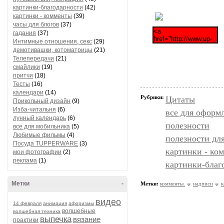
картинки-благодарности
(42)
картинки - комменты
(39)
часы для блогов
(37)
гадания
(37)
Интимные отношения, секс
(29)
демотивашки, котоматрицы
(21)
Телепередачи
(21)
смайлики
(19)
притчи
(18)
Тесты
(16)
календари
(14)
Рубрики:
Цитаты
Прикольный дизайн
(9)
Изба-читальня
(6)
все для оформ
лунный календарь
(6)
полезности
все для мобильника
(5)
Любимые фильмы
(4)
полезности дл
Посуда TUPPERWARE
(3)
картинки - ко
мои фотографии
(2)
реклама
(1)
картинки-благ
Метки
-
Метки:
комменты.
надписи
к
видео
14 февраля
анимация
афоризмы
волшебные
волшебная техника
выпечка
вязание
практики