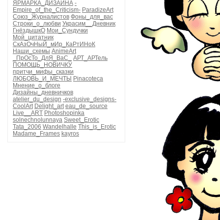
ЯРМАРКА_ДИЗАЙНА
-
Empire_of_the_Criticism-
ParadizeArt
Союз_Журналистов
Фоны_для_вас
Строки_о_любви
Украсим__Дневник
ГнёздышкО
Мои_Сундучки
Мой_цитатник
СкАзОчНыЙ_мИр_КаРтИНоК
Наши_схемы
AnimeArt
_ПрОсТо_ДлЯ_ВаС_
АРТ_АРТель
ПОМОЩЬ_НОВИЧКУ
притчи_мифы_сказки
ЛЮБОВЬ_И_МЕЧТЫ
Pinacoteca
Мнение_о_блоге
Дизайны_дневничков
atelier_du_design
-exclusive_designs-
CoolArt
Delight_art
eau_de_source
Live__ART
Photoshopinka
solnechnolunnaya
Sweet_Erotic
Tata_2006
Wandelhalle
This_is_Erotic
Madame_Frames
kayros