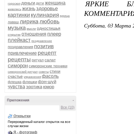
ЯРКИЕ Б
деньги
женщина
дети
гороскоп
здоровье
жизнь
живопись
КОММЕНТАРИ
кулинария
картинки
курица
лирика
любовь
лаваш
Суббота, 03 Марта 2
музыка
одностишья
мысли
плеер
отношения
открытки
плейкаст
поздравление
позитив
поздравления
рецепт
привлечение
рецепты
салат
ритуал
симорон
симоронские техники
стихи
симоронский ритуал
советы
фасоль
счастье
упражнения
фэн-шуй
флешки
флешка
чувства
эротика
юмор
Приложения
-
Все (10)
Открытки
Перерожденный каталог открыток на все
случаи жизни
Я - фотограф