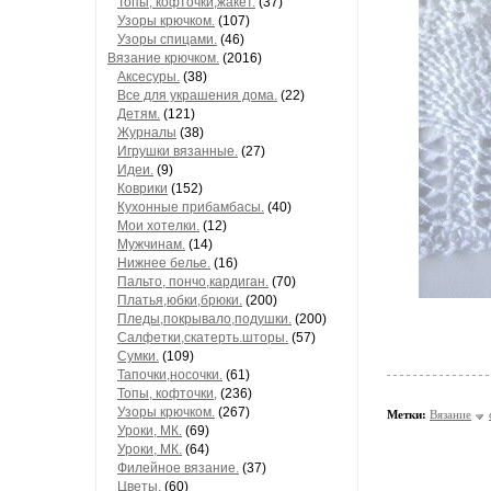
Топы, кофточки,жакет.
(37)
Узоры крючком.
(107)
Узоры спицами.
(46)
Вязание крючком.
(2016)
Аксесуры.
(38)
Все для украшения дома.
(22)
Детям.
(121)
Журналы
(38)
Игрушки вязанные.
(27)
Идеи.
(9)
Коврики
(152)
Кухонные прибамбасы.
(40)
Мои хотелки.
(12)
Мужчинам.
(14)
Нижнее белье.
(16)
Пальто, пончо,кардиган.
(70)
Платья,юбки,брюки.
(200)
Пледы,покрывало,подушки.
(200)
Салфетки,скатерть.шторы.
(57)
Сумки.
(109)
Тапочки,носочки.
(61)
Топы, кофточки,
(236)
Узоры крючком.
(267)
Метки:
Вязание
Уроки, МК.
(69)
Уроки, МК.
(64)
Филейное вязание.
(37)
Цветы.
(60)