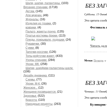
Шали, шапки, палантины.
(103)
БЕЗ ЗА
Вязание спицами.
(1718)
Детям.
(145)
Суббота, 15 Октяб
Для мужчин.
(49)
Журналы.
(16)
Это цитата соо
Изделия из травки.
(2)
Фестиваль ц
коврики,
(4)
Пальто, жакеты,пончо.
(135)
Платье,костюмы,брюки.
(113)
Пледы, покрывало, подушки.
(24)
Рукавички.
(30)
Читать дал
Сумки.
(8)
Тапочки,носочки.
(126)
Топы,кофточки,жакет.
(433)
Узоры спицами.
(284)
Метки:
Печворк
Уроки. МК.
(258)
Шапки, шарфики,палантины,шали.
(106)
Дизайн дневника.
(111)
Схемы.
(77)
БЕЗ ЗА
Уроки. М-К.
(26)
Женское...
(12)
Четверг, 13 Октяб
Женщине посвящается.
(21)
Здоровье.
(522)
Это цитата соо
Красота.
(110)
Народные рецепты,
(263)
Кулинария 