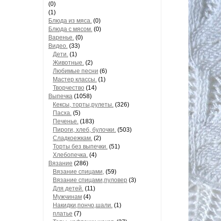
(0)
(1)
Блюда из мяса.
(0)
Блюда с мясом.
(0)
Варенье.
(0)
Видео.
(33)
Дети.
(1)
Животные.
(2)
Любимые песни
(6)
Мастер классы.
(1)
Творчество
(14)
Выпечка
(1058)
Кексы, торты,рулеты.
(326)
Пасха.
(5)
Печенье.
(183)
Пироги, хлеб, булочки.
(503)
Сладкоежкам.
(2)
Торты без выпечки.
(51)
Хлебопечка.
(4)
Вязание
(286)
Вязание спицами,
(59)
Вязание спицами,пуловер
(3)
Для детей.
(11)
Мужчинам
(4)
Накидки,пончо,шали.
(1)
платье
(7)