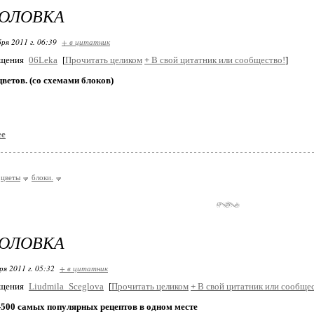
ГОЛОВКА
ря 2011 г. 06:39
+ в цитатник
бщения
06Leka
[
Прочитать целиком
+
В свой цитатник или сообщество!
]
ветов. (со схемами блоков)
ее
цветы
блоки.
ГОЛОВКА
ря 2011 г. 05:32
+ в цитатник
бщения
Liudmila_Sceglova
[
Прочитать целиком
+
В свой цитатник или сообщес
-500 самых популярных рецептов в одном месте