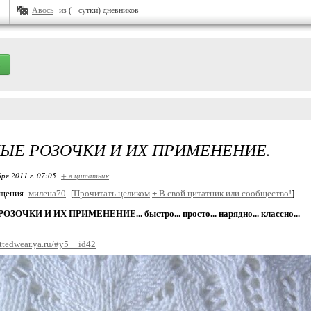
Авось
из (+ сутки) дневников
ЫЕ РОЗОЧКИ И ИХ ПРИМЕНЕНИЕ.
ря 2011 г. 07:05
+ в цитатник
бщения
милена70
[
Прочитать целиком
+
В свой цитатник или сообщество!
]
ЗОЧКИ И ИХ ПРИМЕНЕНИЕ... быстро... просто... нарядно... классно...
nittedwear.ya.ru/#y5__id42