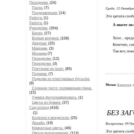
Праздники.
(24)
Пасха.
(7)
Среда, 12 Октября
Поздравления.
(14)
Это цитата соо
Работа.
(1)
Работа.
(1)
А знаете ли
Рукоделие.
(354)
Бисер.
(27)
Хехе... пре
Всякая всячина.
(108)
Декупаж.
(25)
Конечно, са
Макраме.
(3)
Так вот, пок
Мозаика
(7)
Переделки.
(12)
Переделки.
(3)
Плетение из газет.
(85)
Подарки.
(7)
Поделки из пластиковых бутылок.
(9)
Метки:
Клинария
Соленое тесто, полимерная глина.
(15)
Учимся фотографировать.
(1)
Цветы из бумаги.
(37)
Сад-огород
(416)
БЕЗ ЗА
(1)
Болезни и вредители.
(25)
Дизайн.
(19)
Воскресенье, 09 Ок
Комнатные цветы.
(46)
Это цитата соо
Овощи,выращивание.
(113)