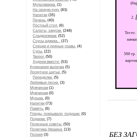
(ба
Мультиварка.
(1)
На скорую руку.
(83)
Напитки
(35)
Печень.
(40)
Постный стол.
(6)
Салаты, закуски.
(248)
Тесто: 
Сладкоежкам.
(52)
пачки
Соусы,аджика...
(37)
Специи и пряные травы.
(4)
Супы.
(22)
500 гр.
Творог.
(50)
картош
Худеем вместе.
(53)
Кулинария,выпечка
(5)
Лоскутное шитье.
(5)
Переделки.
(5)
Любимые песни.
(3)
Мужчинам
(1)
Мужчинам
(0)
Музыка.
(0)
Напитки
(73)
Память.
(6)
Пледы, покрывало, подушки.
(0)
Подарки.
(7)
Полезные советы.
(50)
Политика,Украина.
(13)
БЕЗ ЗА
Поэзия
(3)