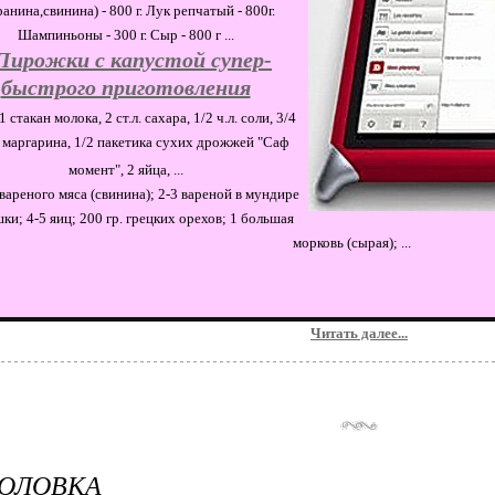
ранина,свинина) - 800 г. Лук репчатый - 800г.
Шампиньоны - 300 г. Сыр - 800 г ...
Пирожки с капустой супер-
быстрого приготовления
1 стакан молока, 2 ст.л. сахара, 1/2 ч.л. соли, 3/4
 маргарина, 1/2 пакетика сухих дрожжей "Саф
момент", 2 яйца, ...
 вареного мяса (свинина); 2-3 вареной в мундире
ки; 4-5 яиц; 200 гр. грецких орехов; 1 большая
морковь (сырая); ...
Читать далее...
ГОЛОВКА