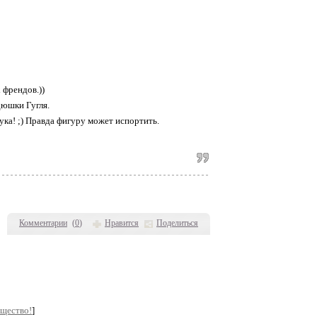
 френдов.))
дюшки Гугля.
тука! ;) Правда фигуру может испортить.
Комментарии
(
0
)
Нравится
Поделиться
бщество!
]