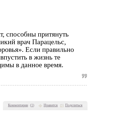
т, способны притянуть
еликий врач Парацельс,
оровья». Если правильно
впустить в жизнь те
димы в данное время.
Комментарии
(
1
)
Нравится
Поделиться