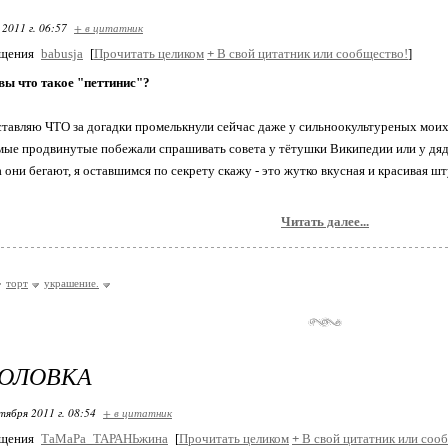
 2011 г. 06:57
+ в цитатник
бщения
babusja
[
Прочитать целиком
+
В свой цитатник или сообщество!
]
 вы что такое "петтинис"?
дставляю ЧТО за догадки промелькнули сейчас даже у сильноокультуреных моих
мые продвинутые побежали спрашивать совета у тётушки Википедии или у дя
а они бегают, я оставшимся по секрету скажу - это жутко вкусная и красивая ш
Читать далее...
торт
украшение.
ГОЛОВКА
тября 2011 г. 08:54
+ в цитатник
бщения
ТаМаРа_ТАРАНЬжина
[
Прочитать целиком
+
В свой цитатник или соо