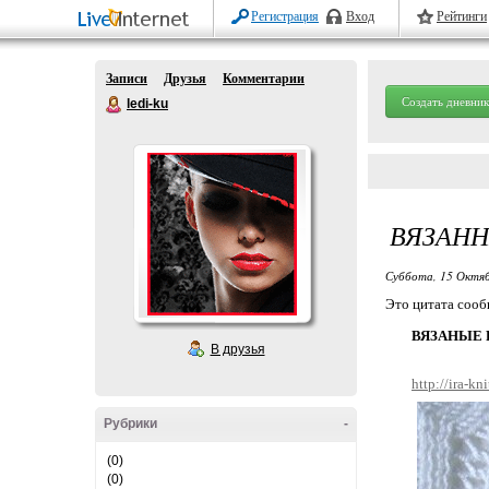
Регистрация
Вход
Рейтинги
Записи
Друзья
Комментарии
Создать дневник
ledi-ku
ВЯЗАНН
Суббота, 15 Октяб
Это цитата соо
ВЯЗАНЫЕ РО
В друзья
http://ira-k
Рубрики
-
(0)
(0)