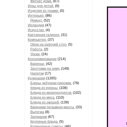
Фитнес дома.
(67)
Игры для детей.
(0)
Изделия из травки.
(0)
Интерьер.
(86)
Ремонт.
(52)
Ирландия
(47)
Искусство.
(4)
Картинная галерея.
(31)
Компьютер.
(37)
Обои на рабочий стол.
(5)
Работа.
(2)
Уроки.
(24)
Консервирование
(214)
Варенье.
(42)
Заготовки на зиму.
(149)
Напитки
(17)
Кулинария
(1265)
Блины,чебуреки,пирожки.
(78)
блюда из курицы.
(108)
Блюда из морепродуктов.
(102)
Блюда из мяса.
(110)
Блюда из овощей.
(139)
Вареники,пельмени,манты.
(33)
Выпечка
(8)
Запеканки
(67)
Крупяные блюда.
(5)
Кулинарные советы.
(46)