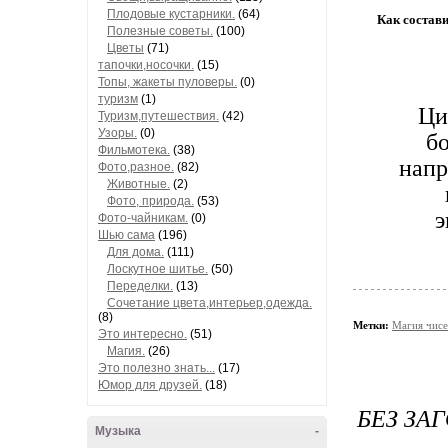
Плодовые кустарники.
(64)
Как соста
Полезные советы.
(100)
Цветы
(71)
тапочки,носочки.
(15)
Топы, жакеты пуловеры.
(0)
туризм
(1)
Ци
Туризм,путешествия.
(42)
Узоры.
(0)
бо
Фильмотека.
(38)
напр
Фото,разное.
(82)
Животные.
(2)
Фото, природа.
(53)
э
Фото-чайникам.
(0)
Шью сама
(196)
Для дома.
(111)
Лоскутное шитье.
(50)
Переделки.
(13)
Сочетание цвета,интерьер,одежда.
(8)
Метки:
Магия чисе
Это интересно.
(51)
Магия.
(26)
Это полезно знать...
(17)
Юмор для друзей.
(18)
БЕЗ ЗА
Музыка
-