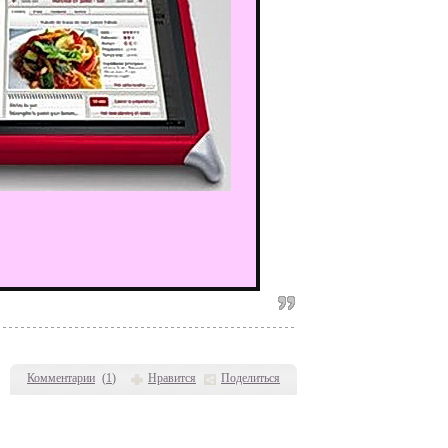
Комментарии
(
1
)
Нравится
Поделиться