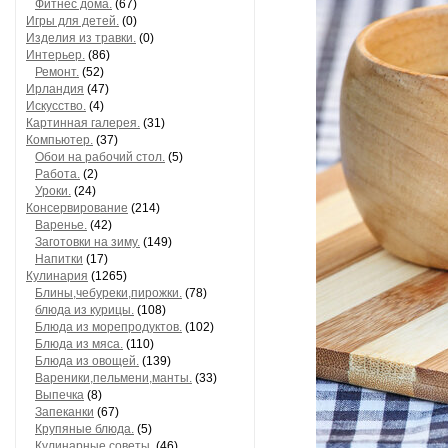
Фитнес дома.
(67)
Игры для детей.
(0)
Изделия из травки.
(0)
Интерьер.
(86)
Ремонт.
(52)
Ирландия
(47)
Искусство.
(4)
Картинная галерея.
(31)
Компьютер.
(37)
Обои на рабочий стол.
(5)
Работа.
(2)
Уроки.
(24)
Консервирование
(214)
Варенье.
(42)
Заготовки на зиму.
(149)
Напитки
(17)
Кулинария
(1265)
Блины,чебуреки,пирожки.
(78)
блюда из курицы.
(108)
Блюда из морепродуктов.
(102)
Блюда из мяса.
(110)
Блюда из овощей.
(139)
Вареники,пельмени,манты.
(33)
Выпечка
(8)
Запеканки
(67)
Крупяные блюда.
(5)
Кулинарные советы.
(46)