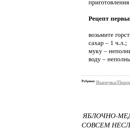
приготовления
Рецепт первы
возьмите горст
сахар – 1 ч.л.;
муку – неполн
воду – неполн
Рубрики:
Выпечка/Пирог
ЯБЛОЧНО-МЕД
СОВСЕМ НЕС