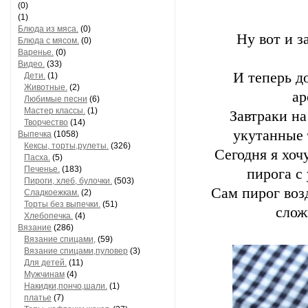
(0)
(1)
Блюда из мяса.
(0)
Ну вот и з
Блюда с мясом.
(0)
Варенье.
(0)
Видео.
(33)
И теперь д
Дети.
(1)
Животные.
(2)
ар
Любимые песни
(6)
Мастер классы.
(1)
Завтраки на
Творчество
(14)
укутанные 
Выпечка
(1058)
Кексы, торты,рулеты.
(326)
Сегодня я хоч
Пасха.
(5)
Печенье.
(183)
пирога с
Пироги, хлеб, булочки.
(503)
Сам пирог воз
Сладкоежкам.
(2)
Торты без выпечки.
(51)
слож
Хлебопечка.
(4)
Вязание
(286)
Вязание спицами,
(59)
Вязание спицами,пуловер
(3)
Для детей.
(11)
Мужчинам
(4)
Накидки,пончо,шали.
(1)
платье
(7)