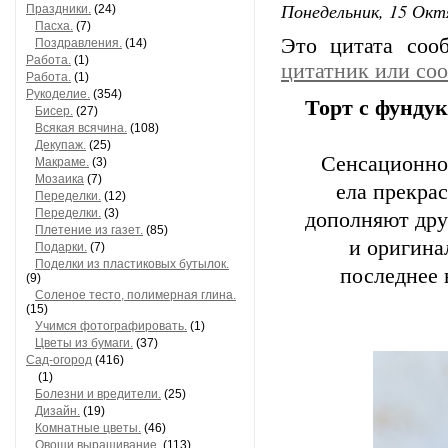
Понедельник, 15 Окт
Праздники.
(24)
Пасха.
(7)
Это цитата со
Поздравления.
(14)
Работа.
(1)
цитатник или со
Работа.
(1)
Рукоделие.
(354)
Торт с фунду
Бисер.
(27)
Всякая всячина.
(108)
Декупаж.
(25)
Сенсационное
Макраме.
(3)
Мозаика
(7)
ела прекрас
Переделки.
(12)
Переделки.
(3)
дополняют дру
Плетение из газет.
(85)
и оригина
Подарки.
(7)
Поделки из пластиковых бутылок.
последнее 
(9)
Соленое тесто, полимерная глина.
(15)
Учимся фотографировать.
(1)
Цветы из бумаги.
(37)
Сад-огород
(416)
(1)
Болезни и вредители.
(25)
Дизайн.
(19)
Комнатные цветы.
(46)
Овощи,выращивание.
(113)