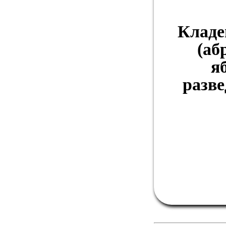
Кладе
(аб
я
разве