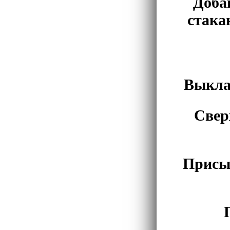
Добав
стака
Выкла
Свер
Присып