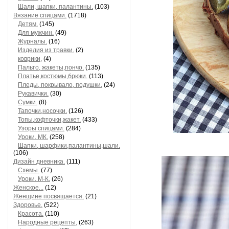
Шали, шапки, палантины.
(103)
Вязание спицами.
(1718)
Детям.
(145)
Для мужчин.
(49)
Журналы.
(16)
Изделия из травки.
(2)
коврики,
(4)
Пальто, жакеты,пончо.
(135)
Платье,костюмы,брюки.
(113)
Пледы, покрывало, подушки.
(24)
Рукавички.
(30)
Сумки.
(8)
Тапочки,носочки.
(126)
Топы,кофточки,жакет.
(433)
Узоры спицами.
(284)
Уроки. МК.
(258)
Шапки, шарфики,палантины,шали.
(106)
Дизайн дневника.
(111)
Схемы.
(77)
Уроки. М-К.
(26)
Женское...
(12)
Женщине посвящается.
(21)
Здоровье.
(522)
Красота.
(110)
Народные рецепты,
(263)