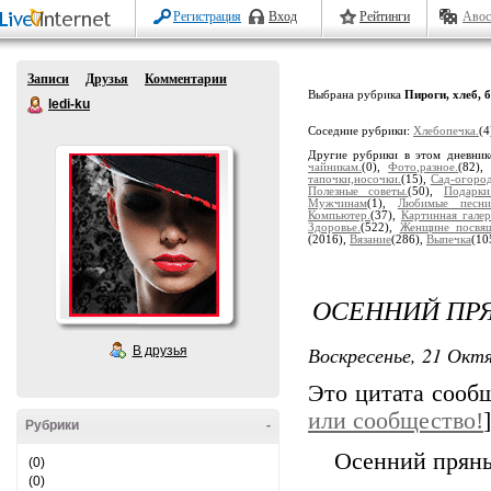
Регистрация
Вход
Рейтинги
Авос
Записи
Друзья
Комментарии
Выбрана рубрика
Пироги, хлеб, 
ledi-ku
Соседние рубрики:
Хлебопечка.
(4
Другие рубрики в этом дневни
чайникам.
(0),
Фото,разное.
(82)
тапочки,носочки.
(15),
Сад-огоро
Полезные советы.
(50),
Подарки
Мужчинам
(1),
Любимые песни
Компьютер.
(37),
Картинная галер
Здоровье.
(522),
Женщине посвящ
(2016),
Вязание
(286),
Выпечка
(10
ОСЕННИЙ ПР
Воскресенье, 21 Октя
В друзья
Это цитата соо
или сообщество!
]
Рубрики
-
Осенний пряны
(0)
(0)