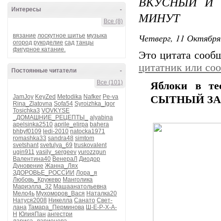
ВКУСНЫЙ И 
Интересы
-
МИНУТ
Все (8)
Четверг, 11 Октября
вязание
лоскутное шитье
музыка
огород
рукоделие
сад
танцы
фигурное катание.
Это цитата соо
цитатник или со
Постоянные читатели
-
Все (101)
Яблоки в т
JamJoy
KeyZed
Metodika
Nafker
Pe-va
СЫТНЫЙ ЗА
Rina_Zlatovna
Sofa54
Syroizhka_Igor
Tosichka3
VOVKYSE
_ДОМАШНИЕ_РЕЦЕПТЫ_
alyabina
apelsinka2510
aprile_elirpa
bahera
bhbyf0109
ledi-2010
natocka1971
romashka33
sandra48
simtom
svetshant
svetulya_69
truskovalent
ugin911
vasily_sergeev
yurozzgun
Валентина40
ВенераЛ
Диодор
Дуновение
Жанна_Лях
ЗДОРОВЬЕ_РОССИИ
Лора_я
Любовь_Кружево
Манголика
Мариэлла_32
Машаанатольевна
Мело4ь
Мухоморов_Вася
Наталка20
Натуся2008
Никелла
Санато
Свет-
лана
Тамара_Перминова
Ш-Е-Р-Х-А-
Н
ЮлияПан
ангестри