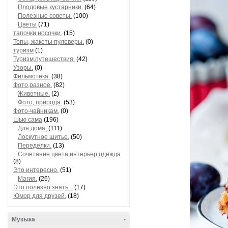
Плодовые кустарники.
(64)
Полезные советы.
(100)
Цветы
(71)
тапочки,носочки.
(15)
Топы, жакеты пуловеры.
(0)
туризм
(1)
Туризм,путешествия.
(42)
Узоры.
(0)
Фильмотека.
(38)
Фото,разное.
(82)
Животные.
(2)
Фото, природа.
(53)
Фото-чайникам.
(0)
Шью сама
(196)
Для дома.
(111)
Лоскутное шитье.
(50)
Переделки.
(13)
Сочетание цвета,интерьер,одежда.
(8)
Это интересно.
(51)
Магия.
(26)
Это полезно знать...
(17)
Юмор для друзей.
(18)
Музыка
-