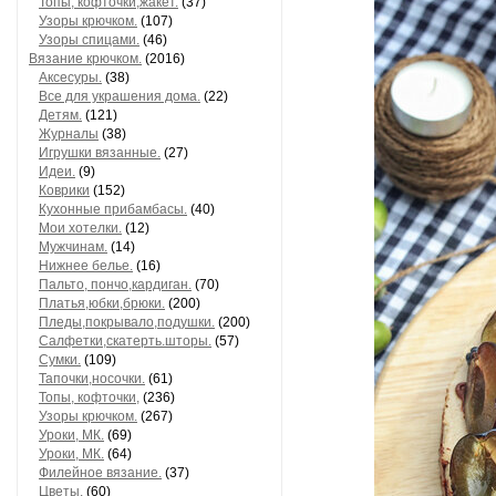
Топы, кофточки,жакет.
(37)
Узоры крючком.
(107)
Узоры спицами.
(46)
Вязание крючком.
(2016)
Аксесуры.
(38)
Все для украшения дома.
(22)
Детям.
(121)
Журналы
(38)
Игрушки вязанные.
(27)
Идеи.
(9)
Коврики
(152)
Кухонные прибамбасы.
(40)
Мои хотелки.
(12)
Мужчинам.
(14)
Нижнее белье.
(16)
Пальто, пончо,кардиган.
(70)
Платья,юбки,брюки.
(200)
Пледы,покрывало,подушки.
(200)
Салфетки,скатерть.шторы.
(57)
Сумки.
(109)
Тапочки,носочки.
(61)
Топы, кофточки,
(236)
Узоры крючком.
(267)
Уроки, МК.
(69)
Уроки, МК.
(64)
Филейное вязание.
(37)
Цветы.
(60)