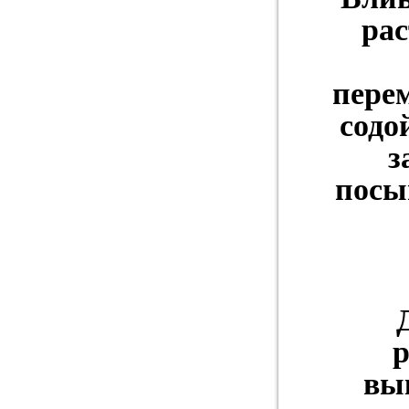
рас
пере
содо
з
посы
р
вы