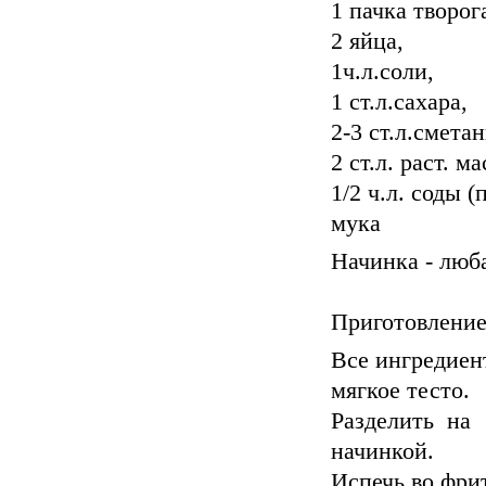
1 пачка творога
2 яйца,
1ч.л.соли,
1 ст.л.сахара,
2-3 ст.л.смета
2 ст.л. раст. ма
1/2 ч.л. соды (
мука
Начинка - люб
Приготовление
Все ингредиен
мягкое тесто.
Разделить на
начинкой.
Испечь во фри