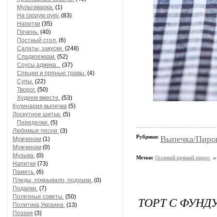
Мультиварка.
(1)
На скорую руку.
(83)
Напитки
(35)
Печень.
(40)
Постный стол.
(6)
Салаты, закуски.
(248)
Сладкоежкам.
(52)
Соусы,аджика...
(37)
Специи и пряные травы.
(4)
Супы.
(22)
Творог.
(50)
Худеем вместе.
(53)
Кулинария,выпечка
(5)
Лоскутное шитье.
(5)
Переделки.
(5)
Любимые песни.
(3)
Рубрики:
Выпечка/Пирог
Мужчинам
(1)
Мужчинам
(0)
Музыка.
(0)
Метки:
Осенний пряный пирог.
Напитки
(73)
Память.
(6)
Пледы, покрывало, подушки.
(0)
Подарки.
(7)
Полезные советы.
(50)
ТОРТ С ФУНД
Политика,Украина.
(13)
Поэзия
(3)