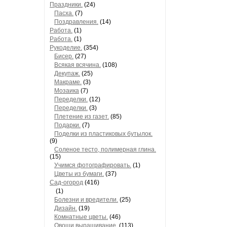
Праздники.
(24)
Пасха.
(7)
Поздравления.
(14)
Работа.
(1)
Работа.
(1)
Рукоделие.
(354)
Бисер.
(27)
Всякая всячина.
(108)
Декупаж.
(25)
Макраме.
(3)
Мозаика
(7)
Переделки.
(12)
Переделки.
(3)
Плетение из газет.
(85)
Подарки.
(7)
Поделки из пластиковых бутылок.
(9)
Соленое тесто, полимерная глина.
(15)
Учимся фотографировать.
(1)
Цветы из бумаги.
(37)
Сад-огород
(416)
(1)
Болезни и вредители.
(25)
Дизайн.
(19)
Комнатные цветы.
(46)
Овощи,выращивание.
(113)