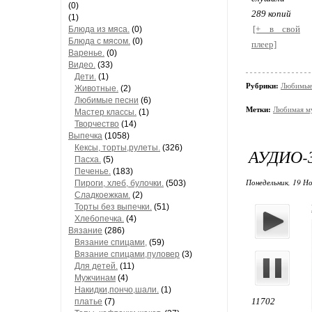
(0)
289 копий
(1)
[+ в свой
Блюда из мяса.
(0)
Блюда с мясом.
(0)
плеер]
Варенье.
(0)
Видео.
(33)
Дети.
(1)
Рубрики:
Любимые
Животные.
(2)
Любимые песни
(6)
Метки:
Любимая м
Мастер классы.
(1)
Творчество
(14)
Выпечка
(1058)
Кексы, торты,рулеты.
(326)
АУДИО-
Пасха.
(5)
Печенье.
(183)
Понедельник, 19 Но
Пироги, хлеб, булочки.
(503)
Сладкоежкам.
(2)
Торты без выпечки.
(51)
Хлебопечка.
(4)
Вязание
(286)
Вязание спицами,
(59)
Вязание спицами,пуловер
(3)
Для детей.
(11)
Мужчинам
(4)
Накидки,пончо,шали.
(1)
11702
платье
(7)