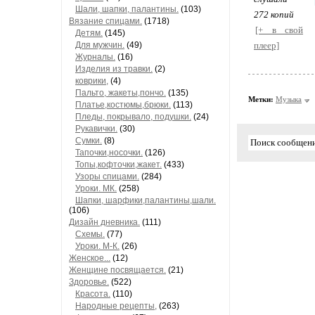
Шали, шапки, палантины.
(103)
272 копий
Вязание спицами.
(1718)
[+ в свой
Детям.
(145)
Для мужчин.
(49)
плеер]
Журналы.
(16)
Изделия из травки.
(2)
коврики,
(4)
Пальто, жакеты,пончо.
(135)
Метки:
Музыка
Платье,костюмы,брюки.
(113)
Пледы, покрывало, подушки.
(24)
Рукавички.
(30)
Сумки.
(8)
Тапочки,носочки.
(126)
Топы,кофточки,жакет.
(433)
Узоры спицами.
(284)
Уроки. МК.
(258)
Шапки, шарфики,палантины,шали.
(106)
Дизайн дневника.
(111)
Схемы.
(77)
Уроки. М-К.
(26)
Женское...
(12)
Женщине посвящается.
(21)
Здоровье.
(522)
Красота.
(110)
Народные рецепты,
(263)