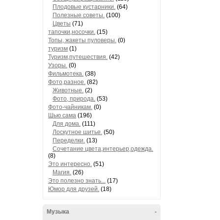
Плодовые кустарники.
(64)
Полезные советы.
(100)
Цветы
(71)
тапочки,носочки.
(15)
Топы, жакеты пуловеры.
(0)
туризм
(1)
Туризм,путешествия.
(42)
Узоры.
(0)
Фильмотека.
(38)
Фото,разное.
(82)
Животные.
(2)
Фото, природа.
(53)
Фото-чайникам.
(0)
Шью сама
(196)
Для дома.
(111)
Лоскутное шитье.
(50)
Переделки.
(13)
Сочетание цвета,интерьер,одежда.
(8)
Это интересно.
(51)
Магия.
(26)
Это полезно знать...
(17)
Юмор для друзей.
(18)
Музыка
-