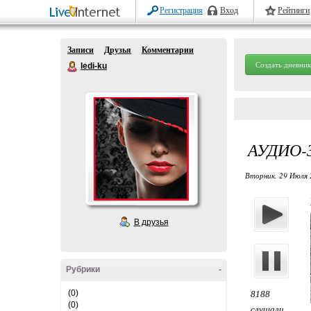
Регистрация
Вход
Рейтинги
Записи
Друзья
Комментарии
Создать дневник
ledi-ku
АУДИО-
Вторник, 29 Июля 2
В друзья
Рубрики
-
(0)
8188
(0)
слушали