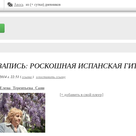
Авось
из (+ сутки) дневников
ЗАПИСЬ: РОСКОШНАЯ ИСПАНСКАЯ ГИ
014 г. 22:51 (
ссылка
)
+поставить ссылку
Елена_Терентьева_Сани
[+ добавить в свой плеер]