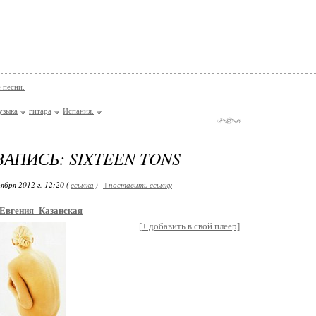
 песни.
узыка
гитара
Испания.
ЗАПИСЬ: SIXTEEN TONS
ября 2012 г. 12:20 (
ссылка
)
+поставить ссылку
Евгения_Казанская
[+ добавить в свой плеер]