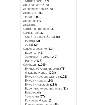
Фитнес дома.
(67)
Игры для детей.
(0)
Изделия из травки.
(0)
Интерьер.
(86)
Ремонт.
(52)
Ирландия
(47)
Искусство.
(4)
Картинная галерея.
(31)
Компьютер.
(37)
Обои на рабочий стол.
(5)
Работа.
(2)
Уроки.
(24)
Консервирование
(214)
Варенье.
(42)
Заготовки на зиму.
(149)
Напитки
(17)
Кулинария
(1265)
Блины,чебуреки,пирожки.
(78)
блюда из курицы.
(108)
Блюда из морепродуктов.
(102)
Блюда из мяса.
(110)
Блюда из овощей.
(139)
Вареники,пельмени,манты.
(33)
Выпечка
(8)
Запеканки
(67)
Крупяные блюда.
(5)
Кулинарные советы.
(46)