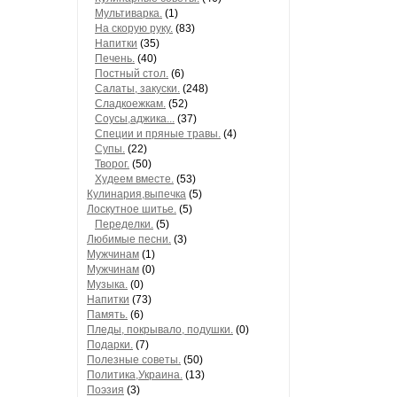
Мультиварка.
(1)
На скорую руку.
(83)
Напитки
(35)
Печень.
(40)
Постный стол.
(6)
Салаты, закуски.
(248)
Сладкоежкам.
(52)
Соусы,аджика...
(37)
Специи и пряные травы.
(4)
Супы.
(22)
Творог.
(50)
Худеем вместе.
(53)
Кулинария,выпечка
(5)
Лоскутное шитье.
(5)
Переделки.
(5)
Любимые песни.
(3)
Мужчинам
(1)
Мужчинам
(0)
Музыка.
(0)
Напитки
(73)
Память.
(6)
Пледы, покрывало, подушки.
(0)
Подарки.
(7)
Полезные советы.
(50)
Политика,Украина.
(13)
Поэзия
(3)