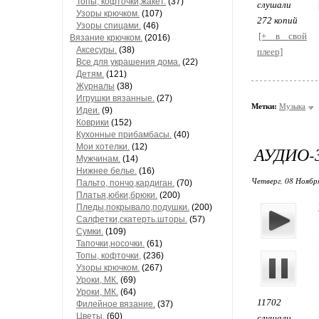
Топы, кофточки,жакет.
(37)
слушали
Узоры крючком.
(107)
272 копий
Узоры спицами.
(46)
[+ в свой
Вязание крючком.
(2016)
Аксесуры.
(38)
плеер]
Все для украшения дома.
(22)
Детям.
(121)
Журналы
(38)
Игрушки вязанные.
(27)
Метки:
Музыка
Идеи.
(9)
Коврики
(152)
Кухонные прибамбасы.
(40)
Мои хотелки.
(12)
АУДИО-
Мужчинам.
(14)
Нижнее белье.
(16)
Четверг, 08 Ноября
Пальто, пончо,кардиган.
(70)
Платья,юбки,брюки.
(200)
Пледы,покрывало,подушки.
(200)
Салфетки,скатерть.шторы.
(57)
Сумки.
(109)
Тапочки,носочки.
(61)
Топы, кофточки,
(236)
Узоры крючком.
(267)
Уроки, МК.
(69)
Уроки, МК.
(64)
11702
Филейное вязание.
(37)
Цветы.
(60)
слушали