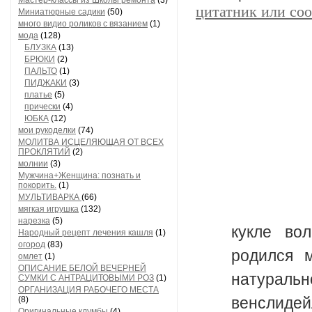
Мастер-классы из Школы ремонта
(3)
цитатник или со
Миниатюрные садики
(50)
много видио роликов с вязанием
(1)
мода
(128)
БЛУЗКА
(13)
БРЮКИ
(2)
ПАЛЬТО
(1)
ПИДЖАКИ
(3)
платье
(5)
прически
(4)
ЮБКА
(12)
мои рукоделки
(74)
МОЛИТВА ИСЦЕЛЯЮЩАЯ ОТ ВСЕХ
ПРОКЛЯТИЙ
(2)
молнии
(3)
Мужчина+Женщина: познать и
покорить.
(1)
МУЛЬТИВАРКА
(66)
			Поступали вопросы, ка
мягкая игрушка
(132)
нарезка
(5)
кукле во
Народный рецепт лечения кашля
(1)
огород
(83)
родился 
омлет
(1)
ОПИСАНИЕ БЕЛОЙ ВЕЧЕРНЕЙ
натураль
СУМКИ С АНТРАЦИТОВЫМИ РОЗ
(1)
ОРГАНИЗАЦИЯ РАБОЧЕГО МЕСТА
венслидей
(8)
Оригинальные клумбы
(4)