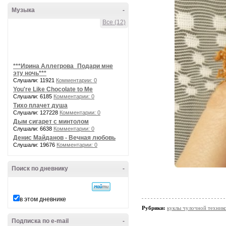
Музыка
-
Все (12)
***Ирина Аллегрова_Подари мне
эту ночь***
Слушали: 11921
Комментарии: 0
You're Like Chocolate to Me
Слушали: 6185
Комментарии: 0
Тихо плачет душа
Слушали: 127228
Комментарии: 0
Дым сигарет с минтолом
Слушали: 6638
Комментарии: 0
Денис Майданов - Вечная любовь
Слушали: 19676
Комментарии: 0
Поиск по дневнику
-
в этом дневнике
Рубрики:
куклы чулочной техни
Подписка по e-mail
-