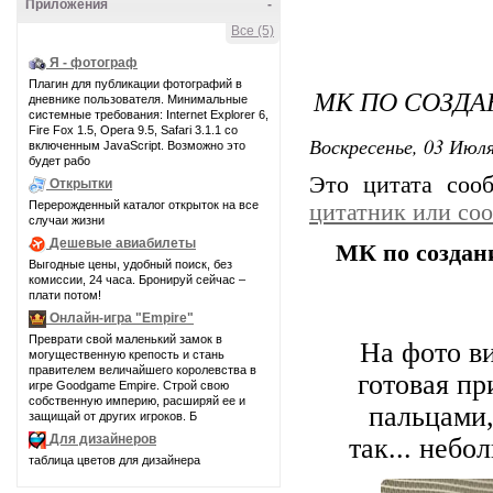
Приложения
-
Все (5)
Я - фотограф
Плагин для публикации фотографий в
МК ПО СОЗД
дневнике пользователя. Минимальные
системные требования: Internet Explorer 6,
Fire Fox 1.5, Opera 9.5, Safari 3.1.1 со
Воскресенье, 03 Июля
включенным JavaScript. Возможно это
будет рабо
Это цитата со
Открытки
Перерожденный каталог открыток на все
цитатник или со
случаи жизни
Дешевые авиабилеты
МК по создан
Выгодные цены, удобный поиск, без
комиссии, 24 часа. Бронируй сейчас –
плати потом!
Онлайн-игра "Empire"
Преврати свой маленький замок в
На фото ви
могущественную крепость и стань
правителем величайшего королевства в
готовая пр
игре Goodgame Empire. Строй свою
собственную империю, расширяй ее и
пальцами,
защищай от других игроков. Б
Для дизайнеров
так... неб
таблица цветов для дизайнера