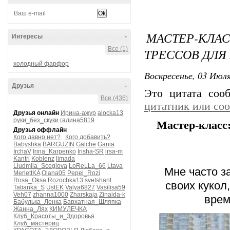
МАСТЕР-КЛА
Интересы
-
Все (1)
ТРЕССОВ ДЛЯ
холодный фарфор
Воскресенье, 03 Июля
Друзья
-
Это цитата со
Все (436)
цитатник или со
Друзья онлайн
Ирина-ажур
alocka13
руки_без_скуки
галина5819
Мастер-класс:
Друзья оффлайн
Кого давно нет?
Кого добавить?
Babyshka
BARGUZIN
Galche
Gania
IrchaV
Irina_Karpenko
Irisha-SR
irsa-m
Kantri
Koblenz
limada
Liudmila_Sceglova
LoReLLa_66
Ltava
Мне часто з
MerlettKA
Olana05
Pepel_Rozi
Rosa_Oksa
Rozochka13
svetshant
своих кукол
Tatianka_S
UstEK
Valya6827
Vasilisa59
Veh07
zhanna1000
Zharskaja
Zinaida-k
врем
Бабулька_Ленка
Бархатная_Шляпка
Жанна_Лях
КИМУЛЕЧКА
Клуб_Красоты_и_Здоровья
Клуб_мастериц