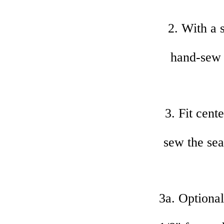
2. With a 
hand-sew t
3. Fit cent
sew the s
3a. Optional