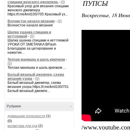
ПУПСЫ
спицами женского джемпера
-
(0)
Красивый узор для вязания спицами
женского джемпера
Воскресенье, 18 Июня
https://t.me/knit100/705 Красивый уз...
Волнистое начало вязания
-
(0)
Волнистое начало вязания
Шапка ушанка спицами и
кеттлевкой
-
(0)
Шапка ушанка спицами и кеттлевкой
УРОКИ ОТ SMETANKA BFlash
Благодарю за цитирование и
нажатие...
Теплая манишка и шаль крючком
-
(0)
Теплая манишка и шаль крючком ...
Белый вязаный джемпер, схема
вязания узора
-
(0)
Белый вязаный джемпер, схема
вязания узора https://t.me/knit100/701
Белый вязаный джемпе...
Рубрики
-
домашние полезности
(1)
(0)
косметика для рук
(2)
/www.youtube.c