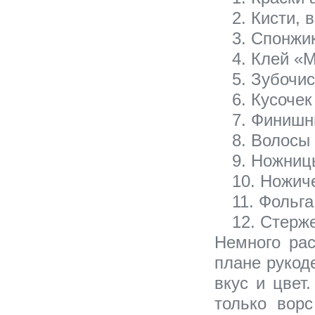
Кисти, 
Спонжик
Клей «
Зубочис
Кусочек
Финишны
Волосы
Ножниц
Ножич
Фольга
Стерже
Немного рас
плане рукоде
вкус и цвет
только ворс