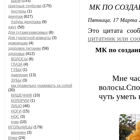
шали
(153)
МК ПО СОЗДА
газетные трубочки
(175)
постеры
(1)
декупаж
(627)
Пятница, 17 Марта 2
Азбука декупажа
(9)
джут
(50)
Это цитата со
Для сутажезависимых
(6)
цитатник или со
Для туалетной комнаты
(3)
домовушки
(4)
здоровое питание
(58)
МК по создан
здоровье
(412)
ВОЛОСЫ
(6)
ГЛАЗА
(4)
ГУБЫ
(1)
давление
(13)
Мне час
ЗУБЫ
(3)
волосы.Спо
как правильно ухаживать за собой
(30)
чуть уметь 
КИШЕЧНИК
(10)
КОЛОРИИ
(1)
ЛИЦО
(46)
НОГИ
(15)
НОС
(3)
руки
(10)
ИГОЛЬНИЦЫ
(179)
манекен
(3)
Идеи
(24)