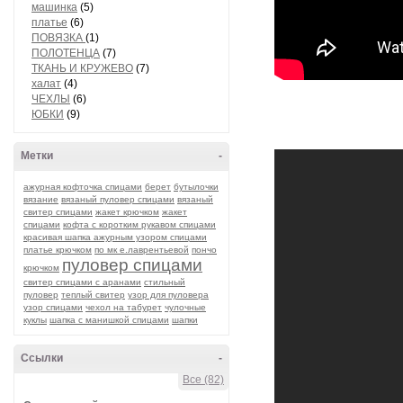
машинка
(5)
платье
(6)
ПОВЯЗКА
(1)
ПОЛОТЕНЦА
(7)
ТКАНЬ И КРУЖЕВО
(7)
халат
(4)
ЧЕХЛЫ
(6)
ЮБКИ
(9)
Метки
-
ажурная кофточка спицами
берет
бутылочки
вязание
вязаный пуловер спицами
вязаный
свитер спицами
жакет крючком
жакет
спицами
кофта с коротким рукавом спицами
красивая шапка ажурным узором спицами
платье крючком
по мк е.лаврентьевой
пончо
пуловер спицами
крючком
свитер спицами с аранами
стильный
пуловер
теплый свитер
узор для пуловера
узор спицами
чехол на табурет
чулочные
куклы
шапка с манишкой спицами
шапки
Ссылки
-
Все (82)