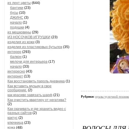
из лент цветы
(644)
бантики
(23)
бусы
(10)
ДЖИНС
(3)
начало
(1)
подушки
(4)
из мешковины
(29)
ИЗ НОСОЧКОВ ИГРУШКИ
(23)
изделия из кожи
(3)
изделия из пластиковых бутылок
(35)
интерер
(293)
балкон
(1)
мелочи для интерьера
(17)
начало
(33)
интересно
(43)
интернет
(13)
Как восстановить пароль дневника
(1)
Как вставить музыку в свое
сообщение.
(2)
как красиво завязать шарф
(21)
Рубрики:
куклы чулочной техни
Как очистить квартиру от негатива?
(2)
Как скачивать и где хранить видео с
разных сайтов
(2)
кактус
(2)
ключница
(23)
ВОЛОСЫ ДЛЯ 
кожа
(48)