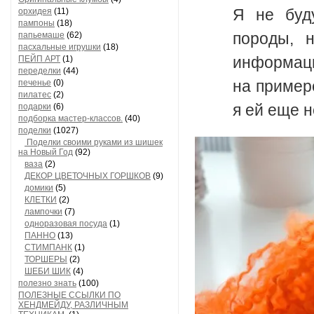
Я не буду
орхидея
(11)
пампоны
(18)
породы, 
папьемаше
(62)
пасхальные игрушки
(18)
информаци
ПЕЙП АРТ
(1)
переделки
(44)
на пример
печенье
(0)
пилатес
(2)
я ей еще н
подарки
(6)
подборка мастер-классов.
(40)
поделки
(1027)
Поделки своими руками из шишек
на Новый Год
(92)
ваза
(2)
ДЕКОР ЦВЕТОЧНЫХ ГОРШКОВ
(9)
домики
(5)
КЛЕТКИ
(2)
лампочки
(7)
одноразовая посуда
(1)
ПАННО
(13)
СТИМПАНК
(1)
ТОРШЕРЫ
(2)
ШЕБИ ШИК
(4)
полезно знать
(100)
ПОЛЕЗНЫЕ ССЫЛКИ ПО
ХЕНДМЕЙДУ, РАЗЛИЧНЫМ