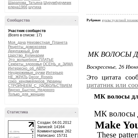
Шарапова_Татьяна
Шурумбурумчик
елена1966
шутиха
Сообщества
-
Рубрики:
куклы чулочной техни
Участник сообществ
(Всего в списке: 17)
Моя_дача
Неизвестная_Планета
Рецепты_домохозяек
МК ВОЛОСЫ 
Декупажный_Бум
Царство_Кулинарии
Это_волшебное_ПЛАТЬЕ
Секреты_здоровья
ОСЕНЬ_и_ЗИМА
Воскресенье, 26 Июня
Интересно_об_АВТО
Неудержимые_ручки
Интерьер
Это цитата со
НЕ_ЖРАТЬ
Decor_Rospis
союз_хендмейдеров_Украины
цитатник или со
СТРОЙНЕЕМ_С_УДОВОЛЬСТВИЕМ
Вкусно_Быстро_Недорого
Только_для_женщин
МК волосы д
МК волосы 
Статистика
-
Make You
Создан: 04.01.2012
Записей: 14164
Комментариев: 262
These patter
Написано: 15731