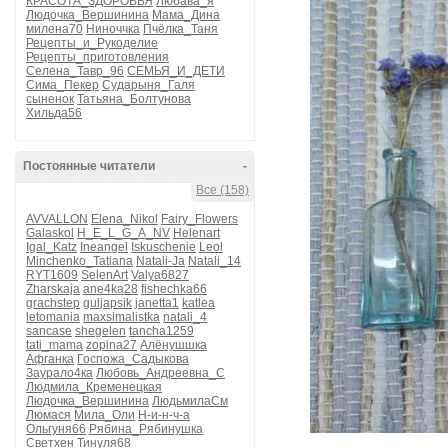
КРАСОТА_ЗДОРОВЬЯ
Любава_я
Людочка_Вершинина
Мама_Дина
милена70
Ниноччка
Пчёлка_Таня
Рецепты_и_Рукоделие
Рецепты_приготовления
Селена_Тавр_96
СЕМЬЯ_И_ДЕТИ
Сима_Пекер
Сударыня_Галя
сыненок
Татьяна_Болтунова
Хильда56
Постоянные читатели
-
Все (158)
AVVALLON
Elena_Nikol
Fairy_Flowers
Galaskol
H_E_L_G_A_NV
Helenart
Igal_Katz
Ineangel
Iskuschenie
Leol
Minchenko_Tatiana
Natali-Ja
Natali_14
RYT1609
SelenArt
Valya6827
Zharskaja
ane4ka28
fishechka66
grachstep
guljapsik
janetta1
katlea
letomania
maxsimalistka
natali_4
sancase
shegelen
tancha1259
tati_mama
zopina27
Алёнушшка
Афганка
Госпожа_Садыкова
Заурало4ка
Любовь_Андреевна_С
Людмила_Кременецкая
Людочка_Вершинина
ЛюдьмилаСм
Люмася
Мила_Оли
Н-и-н-ч-а
Ольгуня66
Рябина_Рябинушка
Светхен
Тинуля68