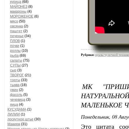
курица
(68)
МАЙОНЕЗ
(8)
макароны
(4)
МОРОЖЕНОЕ
(6)
мясо
(50)
овсянка
(2)
паштет
(2)
печенье
(34)
ПЛОВ
(1)
почки
(1)
роллы
(10)
Рубрики:
куклы чулочной техни
рыба
(69)
салаты
(75)
СУПЫ
(27)
сыр
(3)
ТВОРОГ
(21)
торты
(33)
МК "ПРИШ
тыква
(18)
ужин
(2)
НАТУРАЛЬНО
фасоль
(5)
чечевица
(3)
МАЛЕНЬКОЕ 
яица
(4)
КУСУДАМА
(1)
ЛИЛИИ
(1)
Понедельник, 08 Авгу
лоскутное штье
(30)
Макияж
(31)
Это цитата со