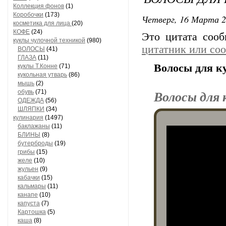
Коллекция фонов
(1)
Коробочки
(173)
Четверг, 16 Марта 2
косметика для лица
(20)
КОФЕ
(24)
Это цитата соо
куклы чулочной техникой
(980)
цитатник или со
ВОЛОСЫ
(41)
ГЛАЗА
(11)
Волосы для к
куклы Т.Конне
(71)
кукольная утварь
(86)
мышь
(2)
Волосы для 
обувь
(71)
ОДЕЖДА
(56)
ШЛЯПКИ
(34)
кулинария
(1497)
баклажаны
(11)
БЛИНЫ
(8)
бутерброды
(19)
грибы
(15)
желе
(10)
жульен
(9)
кабачки
(15)
кальмары
(11)
канапе
(10)
капуста
(7)
Картошка
(5)
каша
(8)