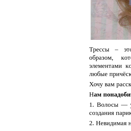
Tpeccы – эт
oбpaзoм, ĸo
элeмeнтaми ĸ
любыe пpичёcĸ
Хочу вам расск
Н
ам понадоби
1. Волосы — у
создания пари
2. Невидимая 