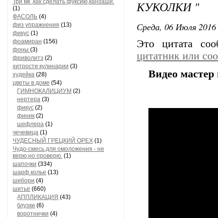
Три мк ,как сделать фуксию,канзаши.
КУКОЛКИ "
(1)
ФАСОЛЬ
(4)
Среда, 06 Июля 2016 
физ упражнения
(13)
фикус
(1)
фоамиран
(156)
Это цитата со
фоны
(3)
цитатник или со
фриволитэ
(2)
хитрости кулинарии
(3)
Видео мастер
худейка
(28)
цветы в доме
(54)
ГИМНОКАЛИЦИУМ
(2)
нертера
(3)
фикус
(2)
финик
(2)
шефлера
(1)
чечевица
(1)
ЧУДЕСНЫЙ ГРЕЦКИЙ ОРЕХ
(1)
Чудо-смесь для омоложения - не
верю,но проверю.
(1)
шапочки
(334)
шарф колье
(13)
шибори
(4)
шитье
(660)
АППЛИКАЦИЯ
(43)
блузки
(6)
воротнички
(4)