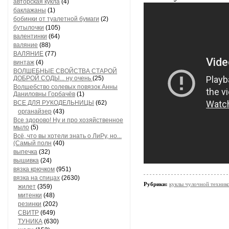
авторская кукла
(4)
баклажаны
(1)
бобинки от туалетной бумаги
(2)
бутылочки
(105)
валентинки
(64)
валяние
(88)
ВАЛЯНИЕ
(77)
винтаж
(4)
ВОЛШЕБНЫЕ СВОЙСТВА СТАРОЙ
ДОБРОЙ СОДЫ... ну очень
(25)
Волшебство солевых повязок Анны
Даниловны Горбачёв
(1)
ВСЕ ДЛЯ РУКОДЕЛЬНИЦЫ
(62)
органайзер
(43)
Все здорово! Ну и про хозяйственное
мыло
(5)
Всё, что вы хотели знать о ЛиРу, но...
(Самый полн
(40)
выпечка
(32)
вышивка
(24)
вязка крючком
(951)
вязка на спицах
(2630)
Рубрики:
куклы чулочной техни
жилет
(359)
митенки
(48)
резинки
(202)
СВИТР
(649)
ТУНИКА
(630)