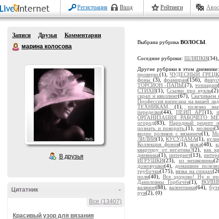
Регистрация
Вход
Рейтинги
Авос
Записи
Друзья
Комментарии
Выбрана рубрика
ВОЛОСЫ
.
марина колосова
Соседние рубрики:
ШЛЯПКИ
(34)
Другие рубрики в этом дневнике
проверю.
(1),
ЧУДЕСНЫЙ ГРЕЦК
фоны
(3),
фоамиран
(156),
фикус
ТОРСИОН -ПАПЬЕ
(7),
топиарии
СТИХИ
(1),
Ссылки про куклы
(2
скрап и квиллинг
(67),
Скачиваем 
Профессия написана на вашей ла
ТЕХНИКАМ,
(1),
полезно зна
переделки
(44),
ПЕЙП АРТ
(1),
ОРГАНИЗАЦИЯ РАБОЧЕГО МЕ
огород
(83),
Народный рецепт л
познать и покорить.
(1),
молнии
(
видио роликов с вязанием
(1),
Ми
ЛИЛИИ
(1),
КУСУДАМА
(1),
кули
Коллекция фонов
(1),
кожа
(48),
к
квартиру от негатива?
(2),
как к
дневника
(1),
интернет
(13),
интер
В друзья
ИГРУШКИ
(23),
из мешковины
(
домовушки
(4),
домашние полезн
трубочки
(175),
вязка на спицах
(2
полн
(40),
Все здорово! Ну и пр
Даниловны Горбачёв
(1),
ВОЛШ
валяние
(88),
валентинки
(64),
бут
Цитатник
-
рук
(2),
(0)
Все (13407)
Красивый узор для вязания