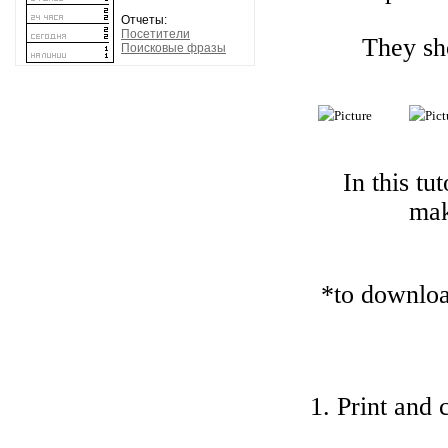
Отчеты:
Посетители
They sho
Поисковые фразы
In this tu
mak
*
t
o download
1. Print and 