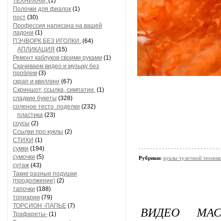
ТЕХНИКАМ,
(1)
Полочки для фиалок
(1)
пост
(30)
Профессия написана на вашей
ладони
(1)
ПЭЧВОРК БЕЗ ИГОЛКИ.
(64)
АПЛИКАЦИЯ
(15)
Ремонт каблуков своими руками
(1)
Скачиваем видео и музыку без
проблем
(3)
скрап и квиллинг
(67)
Скриншот, ссылка, симпатии.
(1)
сладкие букеты
(328)
соленое тесто .поделки
(232)
пластика
(23)
соусы
(2)
Ссылки про куклы
(2)
СТИХИ
(1)
сумки
(194)
сумочки
(5)
Рубрики:
куклы чулочной техни
сутаж
(43)
Такие разные подушки
(продолжение)
(2)
тапочки
(188)
топиарии
(79)
ТОРСИОН -ПАПЬЕ
(7)
ВИДЕО МА
Трафареты-
(1)