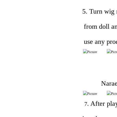
5. Turn wig 
from doll an
use any prod
Narae
After pla
7.