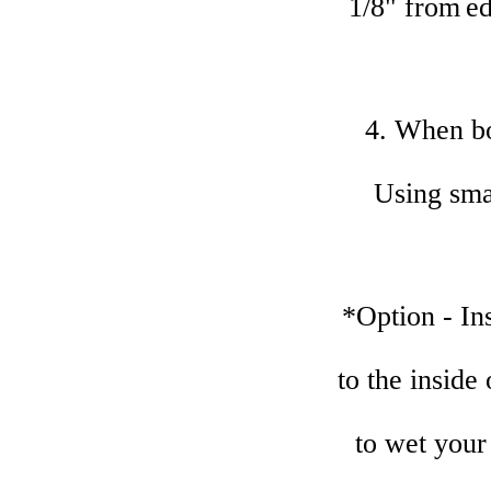
1/8"
from
ed
4. When bo
Using smal
*Option - Ins
to the insid
to wet your 