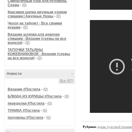
Симпатичный узор для пуловера.
Схема
-
(0)
Красивая шапка ажурным узором
спицами | Ажурные Узоры
-
(0)
Чехол на табурет - Все своими
руками
-
(0)
Вязание шляпки для девочки
спицами - Вязание (схемы на все
модели)
-
(0)
ТАПОЧКИ ТАТЬЯНЫ
КОЖЕВНИКОВОЙ - Вязание (схемы
на все модели)
-
(0)
Новости
-
Все (87)
Вязание #Постила
-
(0)
БЛЮДА ИЗ КУРИЦЫ #Постила
-
(0)
переделки #Постила
-
(0)
ТУНИКА #Постила
-
(0)
полуверы #Постила
-
(0)
Рубрики:
куклы чулочной техни