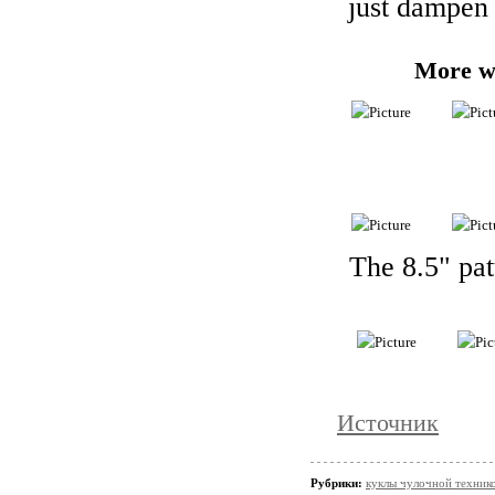
just dampen t
More wi
The 8.5" pa
Источник
Рубрики:
куклы чулочной техни