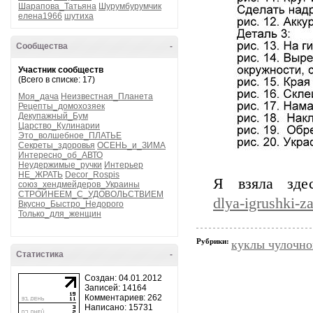
Шарапова_Татьяна
Шурумбурумчик
елена1966
шутиха
Сообщества
-
Участник сообществ
(Всего в списке: 17)
Моя_дача
Неизвестная_Планета
Рецепты_домохозяек
Декупажный_Бум
Царство_Кулинарии
Это_волшебное_ПЛАТЬЕ
Секреты_здоровья
ОСЕНЬ_и_ЗИМА
Интересно_об_АВТО
Неудержимые_ручки
Интерьер
НЕ_ЖРАТЬ
Decor_Rospis
Я взяла зд
союз_хендмейдеров_Украины
СТРОЙНЕЕМ_С_УДОВОЛЬСТВИЕМ
dlya-igrushki-
Вкусно_Быстро_Недорого
Только_для_женщин
Рубрики:
куклы чулочно
Статистика
-
Создан: 04.01.2012
Записей: 14164
Комментариев: 262
Написано: 15731