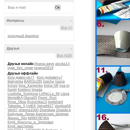
Интересы
-
Все (1)
холодный фарфор
Друзья
-
Все (436)
Друзья онлайн
Ирина-ажур
alocka13
руки_без_скуки
галина5819
Друзья оффлайн
Кого давно нет?
Кого добавить?
Babyshka
BARGUZIN
Galche
Gania
IrchaV
Irina_Karpenko
Irisha-SR
irsa-m
Kantri
Koblenz
limada
Liudmila_Sceglova
LoReLLa_66
Ltava
MerlettKA
Olana05
Pepel_Rozi
Rosa_Oksa
Rozochka13
svetshant
Tatianka_S
UstEK
Valya6827
Vasilisa59
Veh07
zhanna1000
Zharskaja
Zinaida-k
Бабулька_Ленка
Бархатная_Шляпка
Жанна_Лях
КИМУЛЕЧКА
Клуб_Красоты_и_Здоровья
Клуб_мастериц