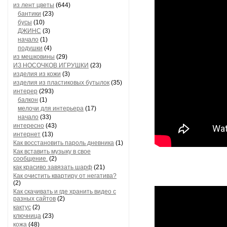
из лент цветы
(644)
бантики
(23)
бусы
(10)
ДЖИНС
(3)
начало
(1)
подушки
(4)
из мешковины
(29)
ИЗ НОСОЧКОВ ИГРУШКИ
(23)
изделия из кожи
(3)
изделия из пластиковых бутылок
(35)
интерер
(293)
балкон
(1)
мелочи для интерьера
(17)
начало
(33)
интересно
(43)
интернет
(13)
Как восстановить пароль дневника
(1)
Как вставить музыку в свое
сообщение.
(2)
как красиво завязать шарф
(21)
Как очистить квартиру от негатива?
(2)
Как скачивать и где хранить видео с
разных сайтов
(2)
кактус
(2)
ключница
(23)
кожа
(48)