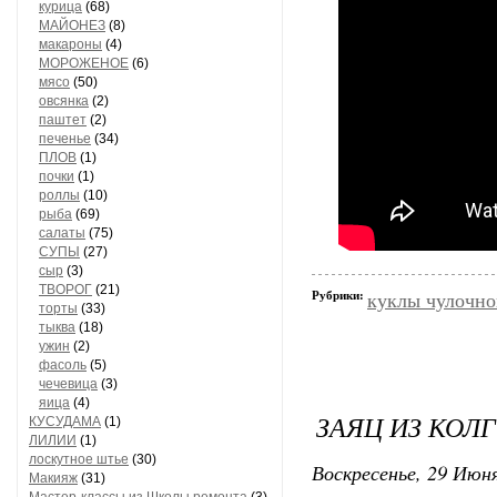
курица
(68)
МАЙОНЕЗ
(8)
макароны
(4)
МОРОЖЕНОЕ
(6)
мясо
(50)
овсянка
(2)
паштет
(2)
печенье
(34)
ПЛОВ
(1)
почки
(1)
роллы
(10)
рыба
(69)
салаты
(75)
СУПЫ
(27)
сыр
(3)
ТВОРОГ
(21)
Рубрики:
куклы чулочно
торты
(33)
тыква
(18)
ужин
(2)
фасоль
(5)
чечевица
(3)
яица
(4)
ЗАЯЦ ИЗ КОЛ
КУСУДАМА
(1)
ЛИЛИИ
(1)
лоскутное штье
(30)
Воскресенье, 29 Июня
Макияж
(31)