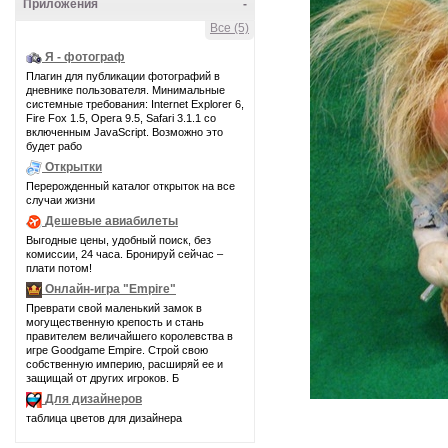
Приложения
-
Все (5)
Я - фотограф
Плагин для публикации фотографий в
дневнике пользователя. Минимальные
системные требования: Internet Explorer 6,
Fire Fox 1.5, Opera 9.5, Safari 3.1.1 со
включенным JavaScript. Возможно это
будет рабо
Открытки
Перерожденный каталог открыток на все
случаи жизни
Дешевые авиабилеты
Выгодные цены, удобный поиск, без
комиссии, 24 часа. Бронируй сейчас –
плати потом!
Онлайн-игра "Empire"
Преврати свой маленький замок в
могущественную крепость и стань
правителем величайшего королевства в
игре Goodgame Empire. Строй свою
собственную империю, расширяй ее и
защищай от других игроков. Б
Для дизайнеров
таблица цветов для дизайнера