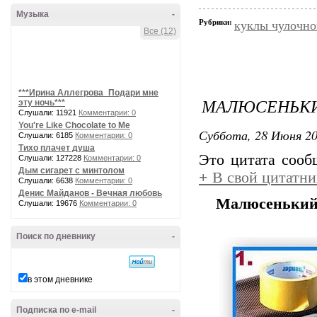
Музыка
-
Рубрики:
куклы чулочно
Все (12)
***Ирина Аллегрова_Подари мне
МАЛЮСЕНЬКИ
эту ночь***
Слушали: 11921
Комментарии: 0
You're Like Chocolate to Me
Суббота, 28 Июня 20
Слушали: 6185
Комментарии: 0
Тихо плачет душа
Это цитата соо
Слушали: 127228
Комментарии: 0
Дым сигарет с минтолом
+
В свой цитатни
Слушали: 6638
Комментарии: 0
Денис Майданов - Вечная любовь
Малюсенький
Слушали: 19676
Комментарии: 0
Поиск по дневнику
-
в этом дневнике
Подписка по e-mail
-