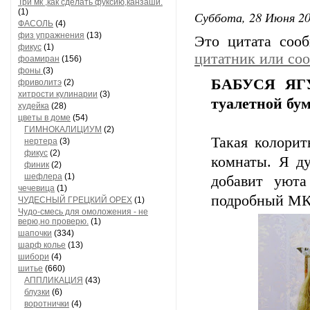
Три мк ,как сделать фуксию,канзаши.
(1)
Суббота, 28 Июня 20
ФАСОЛЬ
(4)
физ упражнения
(13)
Это цитата со
фикус
(1)
цитатник или со
фоамиран
(156)
фоны
(3)
БАБУСЯ ЯГУ
фриволитэ
(2)
хитрости кулинарии
(3)
туалетной бум
худейка
(28)
цветы в доме
(54)
ГИМНОКАЛИЦИУМ
(2)
Такая колорит
нертера
(3)
фикус
(2)
комнаты. Я ду
финик
(2)
шефлера
(1)
добавит уюта
чечевица
(1)
подробный МК
ЧУДЕСНЫЙ ГРЕЦКИЙ ОРЕХ
(1)
Чудо-смесь для омоложения - не
верю,но проверю.
(1)
шапочки
(334)
шарф колье
(13)
шибори
(4)
шитье
(660)
АППЛИКАЦИЯ
(43)
блузки
(6)
воротнички
(4)