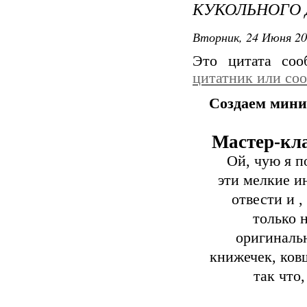
КУКОЛЬНОГО
Вторник, 24 Июня 20
Это цитата со
цитатник или со
Создаем мини
Мастер-кла
Ой, чую я под
эти мелкие и
отвести и 
только н
оригиналь
книжечек, ковш
так что