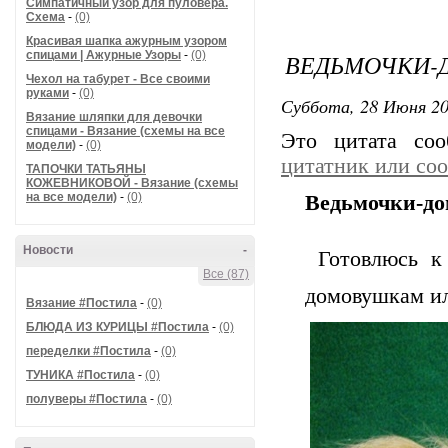
Симпатичный узор для пуловера.
Схема
-
(0)
Красивая шапка ажурным узором
спицами | Ажурные Узоры
-
(0)
ВЕДЬМОЧКИ-
Чехол на табурет - Все своими
руками
-
(0)
Суббота, 28 Июня 20
Вязание шляпки для девочки
спицами - Вязание (схемы на все
Это цитата со
модели)
-
(0)
цитатник или со
ТАПОЧКИ ТАТЬЯНЫ
КОЖЕВНИКОВОЙ - Вязание (схемы
на все модели)
-
(0)
Ведьмочки-д
Новости
-
Готовлюсь к 
Все (87)
домовушкам ил
Вязание #Постила
-
(0)
БЛЮДА ИЗ КУРИЦЫ #Постила
-
(0)
переделки #Постила
-
(0)
ТУНИКА #Постила
-
(0)
полуверы #Постила
-
(0)