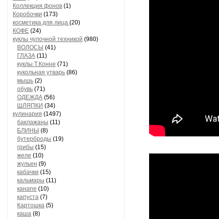
Коллекция фонов
(1)
Коробочки
(173)
косметика для лица
(20)
КОФЕ
(24)
куклы чулочной техникой
(980)
ВОЛОСЫ
(41)
ГЛАЗА
(11)
куклы Т.Конне
(71)
кукольная утварь
(86)
мышь
(2)
обувь
(71)
ОДЕЖДА
(56)
ШЛЯПКИ
(34)
кулинария
(1497)
баклажаны
(11)
БЛИНЫ
(8)
бутерброды
(19)
грибы
(15)
желе
(10)
жульен
(9)
кабачки
(15)
кальмары
(11)
канапе
(10)
капуста
(7)
Картошка
(5)
каша
(8)