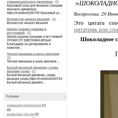
>ШОКОЛАДНО
спицами женского джемпера
-
(0)
Красивый узор для вязания спицами
женского джемпера
Воскресенье, 29 Июня
https://t.me/knit100/705 Красивый уз...
Волнистое начало вязания
-
(0)
Это цитата со
Волнистое начало вязания
цитатник или со
Шапка ушанка спицами и
кеттлевкой
-
(0)
Шапка ушанка спицами и кеттлевкой
Шоколадное с
УРОКИ ОТ SMETANKA BFlash
Благодарю за цитирование и
нажатие...
Теплая манишка и шаль крючком
-
(0)
Теплая манишка и шаль крючком ...
Белый вязаный джемпер, схема
вязания узора
-
(0)
Белый вязаный джемпер, схема
вязания узора https://t.me/knit100/701
Белый вязаный джемпе...
Рубрики
-
домашние полезности
(1)
(0)
косметика для рук
(2)