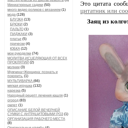
Мастер-классы из Школы ремонта
(3)
Это цитата соо
Миниатюрные садики
(50)
цитатник или со
много видио роликов с вязанием
(1)
мода
(128)
БЛУЗКА
(13)
Заяц из колго
БРЮКИ
(2)
ПАЛЬТО
(1)
ПИДЖАКИ
(3)
платье
(5)
прически
(4)
ЮБКА
(12)
мои рукоделки
(74)
МОЛИТВА ИСЦЕЛЯЮЩАЯ ОТ ВСЕХ
ПРОКЛЯТИЙ
(2)
молнии
(3)
Мужчина+Женщина: познать и
покорить.
(1)
МУЛЬТИВАРКА
(66)
мягкая игрушка
(132)
нарезка
(5)
Народный рецепт лечения кашля
(1)
огород
(83)
омлет
(1)
ОПИСАНИЕ БЕЛОЙ ВЕЧЕРНЕЙ
СУМКИ С АНТРАЦИТОВЫМИ РОЗ
(1)
ОРГАНИЗАЦИЯ РАБОЧЕГО МЕСТА
(8)
Оригинальные клумбы
(4)