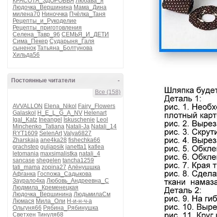
КРАСОТА_ЗДОРОВЬЯ
Любава_я
Людочка_Вершинина
Мама_Дина
милена70
Ниноччка
Пчёлка_Таня
Рецепты_и_Рукоделие
Рецепты_приготовления
Селена_Тавр_96
СЕМЬЯ_И_ДЕТИ
Сима_Пекер
Сударыня_Галя
сыненок
Татьяна_Болтунова
Хильда56
Постоянные читатели
-
Все (158)
AVVALLON
Elena_Nikol
Fairy_Flowers
Galaskol
H_E_L_G_A_NV
Helenart
Igal_Katz
Ineangel
Iskuschenie
Leol
Minchenko_Tatiana
Natali-Ja
Natali_14
RYT1609
SelenArt
Valya6827
Zharskaja
ane4ka28
fishechka66
grachstep
guljapsik
janetta1
katlea
letomania
maxsimalistka
natali_4
sancase
shegelen
tancha1259
tati_mama
zopina27
Алёнушшка
Афганка
Госпожа_Садыкова
Заурало4ка
Любовь_Андреевна_С
Людмила_Кременецкая
Людочка_Вершинина
ЛюдьмилаСм
Люмася
Мила_Оли
Н-и-н-ч-а
Ольгуня66
Рябина_Рябинушка
Светхен
Тинуля68