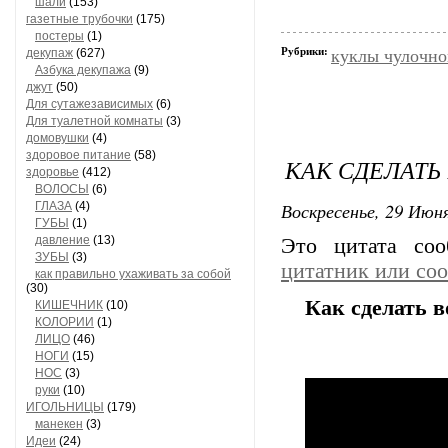
шали
(153)
газетные трубочки
(175)
постеры
(1)
Рубрики:
декупаж
(627)
куклы чулочно
Азбука декупажа
(9)
джут
(50)
Для сутажезависимых
(6)
Для туалетной комнаты
(3)
домовушки
(4)
здоровое питание
(58)
КАК СДЕЛАТЬ
здоровье
(412)
ВОЛОСЫ
(6)
Воскресенье, 29 Июня
ГЛАЗА
(4)
ГУБЫ
(1)
давление
(13)
Это цитата со
ЗУБЫ
(3)
цитатник или со
как правильно ухаживать за собой
(30)
Как сделать 
КИШЕЧНИК
(10)
КОЛОРИИ
(1)
ЛИЦО
(46)
НОГИ
(15)
НОС
(3)
руки
(10)
ИГОЛЬНИЦЫ
(179)
манекен
(3)
Идеи
(24)