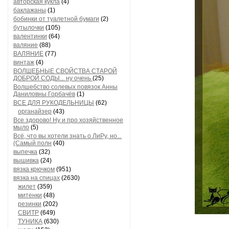
авторская кукла
(4)
баклажаны
(1)
бобинки от туалетной бумаги
(2)
бутылочки
(105)
валентинки
(64)
валяние
(88)
ВАЛЯНИЕ
(77)
винтаж
(4)
ВОЛШЕБНЫЕ СВОЙСТВА СТАРОЙ
ДОБРОЙ СОДЫ... ну очень
(25)
Волшебство солевых повязок Анны
Даниловны Горбачёв
(1)
ВСЕ ДЛЯ РУКОДЕЛЬНИЦЫ
(62)
органайзер
(43)
Все здорово! Ну и про хозяйственное
мыло
(5)
Всё, что вы хотели знать о ЛиРу, но...
(Самый полн
(40)
выпечка
(32)
вышивка
(24)
вязка крючком
(951)
вязка на спицах
(2630)
жилет
(359)
митенки
(48)
резинки
(202)
СВИТР
(649)
ТУНИКА
(630)