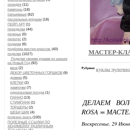
орхидея
(11)
пампоны
(18)
папьемаше
(62)
пасхальные игрушки
(18)
ПЕЙП АРТ
(1)
переделки
(44)
печенье
(0)
пилатес
(2)
подарки
(6)
подборка мастер-классов.
(40)
МАСТЕР-КЛ
поделки
(1027)
Поделки своими руками из шишек
на Новый Год
(92)
ваза
(2)
Рубрики:
куклы чулочно
ДЕКОР ЦВЕТОЧНЫХ ГОРШКОВ
(9)
домики
(5)
КЛЕТКИ
(2)
лампочки
(7)
одноразовая посуда
(1)
ПАННО
(13)
ДЕЛАЕМ ВОЛ
СТИМПАНК
(1)
ТОРШЕРЫ
(2)
ROSA = МАСТ
ШЕБИ ШИК
(4)
полезно знать
(100)
Воскресенье, 29 Июня
ПОЛЕЗНЫЕ ССЫЛКИ ПО
ХЕНДМЕЙДУ, РАЗЛИЧНЫМ