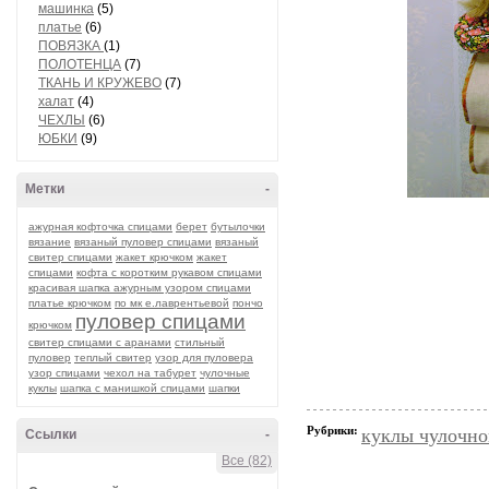
машинка
(5)
платье
(6)
ПОВЯЗКА
(1)
ПОЛОТЕНЦА
(7)
ТКАНЬ И КРУЖЕВО
(7)
халат
(4)
ЧЕХЛЫ
(6)
ЮБКИ
(9)
Метки
-
ажурная кофточка спицами
берет
бутылочки
вязание
вязаный пуловер спицами
вязаный
свитер спицами
жакет крючком
жакет
спицами
кофта с коротким рукавом спицами
красивая шапка ажурным узором спицами
платье крючком
по мк е.лаврентьевой
пончо
пуловер спицами
крючком
свитер спицами с аранами
стильный
пуловер
теплый свитер
узор для пуловера
узор спицами
чехол на табурет
чулочные
куклы
шапка с манишкой спицами
шапки
Рубрики:
куклы чулочно
Ссылки
-
Все (82)