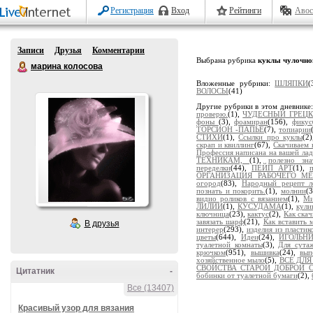
Регистрация
Вход
Рейтинги
Авос
Записи
Друзья
Комментарии
Выбрана рубрика
куклы чулочно
марина колосова
Вложенные рубрики:
ШЛЯПКИ
(
ВОЛОСЫ
(41)
Другие рубрики в этом дневнике
проверю.
(1),
ЧУДЕСНЫЙ ГРЕЦК
фоны
(3),
фоамиран
(156),
фикус
ТОРСИОН -ПАПЬЕ
(7),
топиарии
СТИХИ
(1),
Ссылки про куклы
(2
скрап и квиллинг
(67),
Скачиваем 
Профессия написана на вашей ла
ТЕХНИКАМ,
(1),
полезно зна
переделки
(44),
ПЕЙП АРТ
(1),
ОРГАНИЗАЦИЯ РАБОЧЕГО МЕ
огород
(83),
Народный рецепт л
познать и покорить.
(1),
молнии
(
видио роликов с вязанием
(1),
Ми
ЛИЛИИ
(1),
КУСУДАМА
(1),
кули
ключница
(23),
кактус
(2),
Как скач
завязать шарф
(21),
Как вставить 
В друзья
интерер
(293),
изделия из пласти
цветы
(644),
Идеи
(24),
ИГОЛЬН
туалетной комнаты
(3),
Для сута
крючком
(951),
вышивка
(24),
вып
хозяйственное мыло
(5),
ВСЕ ДЛ
СВОЙСТВА СТАРОЙ ДОБРОЙ СО
Цитатник
-
бобинки от туалетной бумаги
(2),
Все (13407)
Красивый узор для вязания