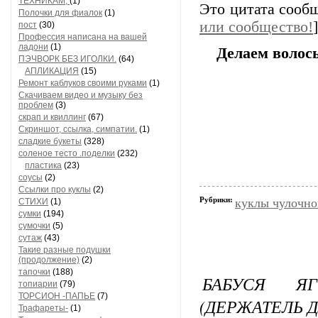
ТЕХНИКАМ,
(1)
Это цитата соо
Полочки для фиалок
(1)
или сообщество!
]
пост
(30)
Профессия написана на вашей
ладони
(1)
Делаем волосы
ПЭЧВОРК БЕЗ ИГОЛКИ.
(64)
АПЛИКАЦИЯ
(15)
Ремонт каблуков своими руками
(1)
Скачиваем видео и музыку без
проблем
(3)
скрап и квиллинг
(67)
Скриншот, ссылка, симпатии.
(1)
сладкие букеты
(328)
соленое тесто .поделки
(232)
пластика
(23)
соусы
(2)
Ссылки про куклы
(2)
Рубрики:
куклы чулочно
СТИХИ
(1)
сумки
(194)
сумочки
(5)
сутаж
(43)
Такие разные подушки
(продолжение)
(2)
тапочки
(188)
БАБУСЯ Я
топиарии
(79)
ТОРСИОН -ПАПЬЕ
(7)
(ДЕРЖАТЕЛЬ 
Трафареты-
(1)