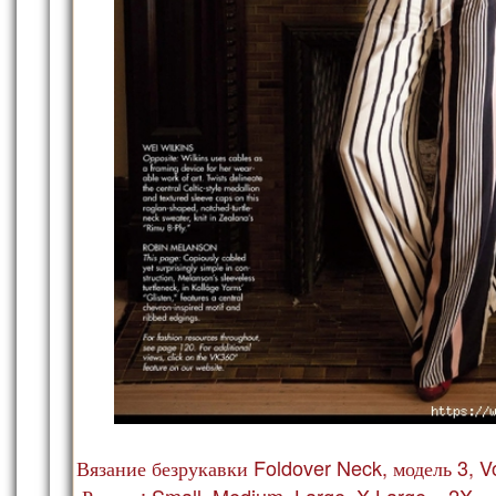
Вязание безрукавки Foldover Neck, модель 3, V
Размер: Small, Medium, Large, X-Large и 2X.