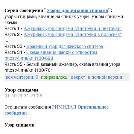
Серия сообщений "
Узоры для вязания спицами
":
узоры спицами, вязание на спицах узоры, узоры спицами
схемы
Часть 1 -
Ажурный узор спицами "Листочки и цветочки"
Часть 2 -
Ажурный узор спицами "Листочки в полосках"
...
Часть 33 -
Красивый узор для женского свитера
Часть 34 -
Схема вязания шапки с отворотом
https://t.me/knit100/698
Часть 35 - Белый вязаный джемпер, схема вязания узора
https://t.me/knit100/701
комментарии: 0
понравилось!
вверх^
к полной версии
Узор спицами
01-10-2021 21:08
Это цитата сообщения
РИМИДАЛ
Оригинальное
сообщение
Узор спицами