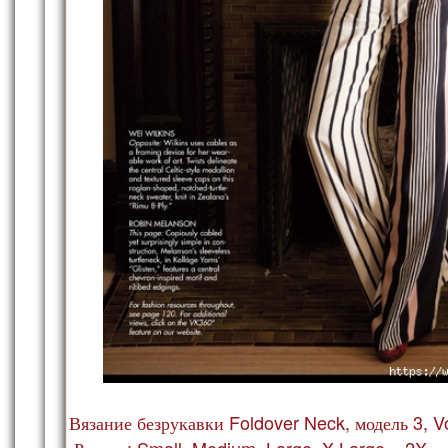
Вязание безрукавки Foldover Neck, модель 3, V
Размер: Small, Medium, Large, X-Large и 2X.