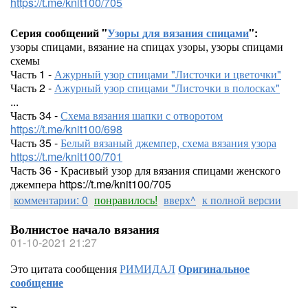
https://t.me/knit100/705
Серия сообщений "
Узоры для вязания спицами
":
узоры спицами, вязание на спицах узоры, узоры спицами
схемы
Часть 1 -
Ажурный узор спицами "Листочки и цветочки"
Часть 2 -
Ажурный узор спицами "Листочки в полосках"
...
Часть 34 -
Схема вязания шапки с отворотом
https://t.me/knit100/698
Часть 35 -
Белый вязаный джемпер, схема вязания узора
https://t.me/knit100/701
Часть 36 - Красивый узор для вязания спицами женского
джемпера https://t.me/knit100/705
комментарии: 0
понравилось!
вверх^
к полной версии
Волнистое начало вязания
01-10-2021 21:27
Это цитата сообщения
РИМИДАЛ
Оригинальное
сообщение