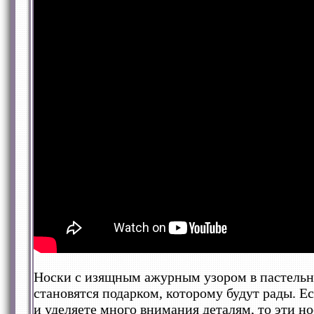
Носки с изящным ажурным узором в пастельн
становятся подарком, которому будут рады. 
и уделяете много внимания деталям, то эти но