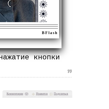
BFlash
нажатие кнопки
Комментарии
(
0
)
Нравится
Поделиться