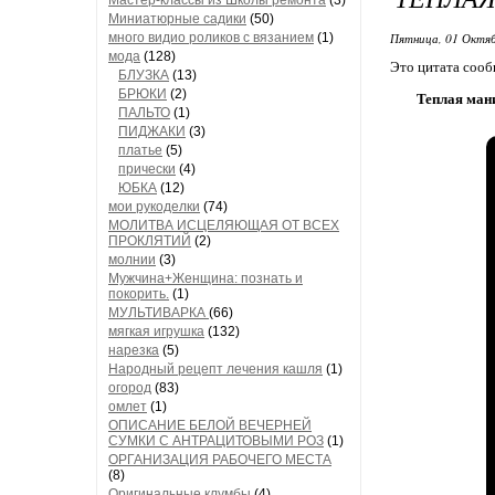
Мастер-классы из Школы ремонта
(3)
Миниатюрные садики
(50)
много видио роликов с вязанием
(1)
Пятница, 01 Октяб
мода
(128)
Это цитата соо
БЛУЗКА
(13)
БРЮКИ
(2)
Теплая ман
ПАЛЬТО
(1)
ПИДЖАКИ
(3)
платье
(5)
прически
(4)
ЮБКА
(12)
мои рукоделки
(74)
МОЛИТВА ИСЦЕЛЯЮЩАЯ ОТ ВСЕХ
ПРОКЛЯТИЙ
(2)
молнии
(3)
Мужчина+Женщина: познать и
покорить.
(1)
МУЛЬТИВАРКА
(66)
мягкая игрушка
(132)
нарезка
(5)
Народный рецепт лечения кашля
(1)
огород
(83)
омлет
(1)
ОПИСАНИЕ БЕЛОЙ ВЕЧЕРНЕЙ
СУМКИ С АНТРАЦИТОВЫМИ РОЗ
(1)
ОРГАНИЗАЦИЯ РАБОЧЕГО МЕСТА
(8)
Оригинальные клумбы
(4)