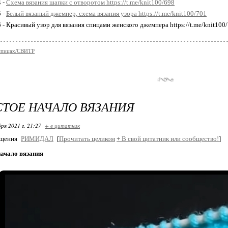
4 -
Схема вязания шапки с отворотом https://t.me/knit100/698
5 -
Белый вязаный джемпер, схема вязания узора https://t.me/knit100/701
6 - Красивый узор для вязания спицами женского джемпера https://t.me/knit100
 спицах/СВИТР
ТОЕ НАЧАЛО ВЯЗАНИЯ
ря 2021 г. 21:27
+ в цитатник
бщения
РИМИДАЛ
[
Прочитать целиком
+
В свой цитатник или сообщество!
]
начало вязания