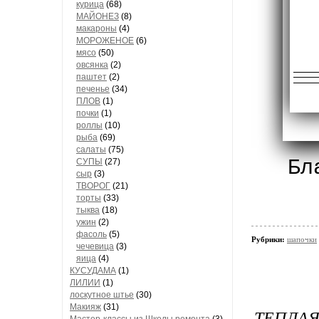
курица
(68)
МАЙОНЕЗ
(8)
макароны
(4)
МОРОЖЕНОЕ
(6)
мясо
(50)
овсянка
(2)
паштет
(2)
печенье
(34)
ПЛОВ
(1)
почки
(1)
роллы
(10)
рыба
(69)
салаты
(75)
Бл
СУПЫ
(27)
сыр
(3)
ТВОРОГ
(21)
торты
(33)
тыква
(18)
ужин
(2)
фасоль
(5)
Рубрики:
шапочки
чечевица
(3)
яица
(4)
КУСУДАМА
(1)
ЛИЛИИ
(1)
лоскутное штье
(30)
Макияж
(31)
ТЕПЛА