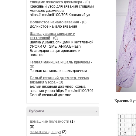
спицами женского джемпера
-
(0)
Красивый узор для вязания спицами
женского джемпера
https://t.me/knit100/705 Красивый уз...
Волнистое начало вязания
-
(0)
Волнистое начало вязания
Шапка ушанка спицами и
кеттлевкой
-
(0)
Шапка ушанка спицами и кеттлевкой
УРОКИ ОТ SMETANKA BFlash
Благодарю за цитирование и
нажатие...
Теплая манишка и шаль крючком
-
(0)
Теплая манишка и шаль крючком ...
Белый вязаный джемпер, схема
вязания узора
-
(0)
Белый вязаный джемпер, схема
вязания узора https://t.me/knit100/701
Белый вязаный джемпе...
Красивый уз
Рубрики
-
домашние полезности
(1)
(0)
косметика для рук
(2)