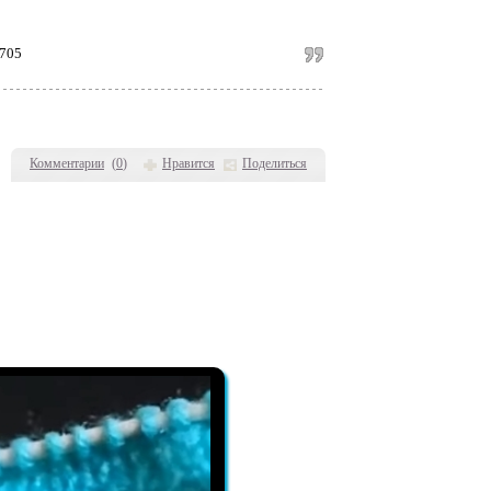
/705
Комментарии
(
0
)
Нравится
Поделиться