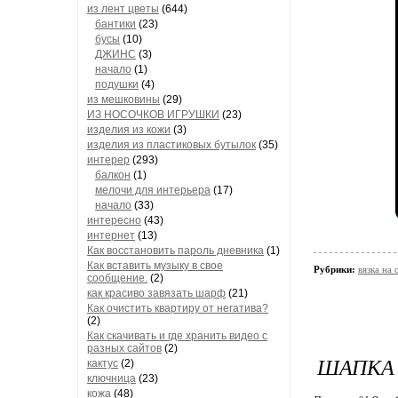
из лент цветы
(644)
бантики
(23)
бусы
(10)
ДЖИНС
(3)
начало
(1)
подушки
(4)
из мешковины
(29)
ИЗ НОСОЧКОВ ИГРУШКИ
(23)
изделия из кожи
(3)
изделия из пластиковых бутылок
(35)
интерер
(293)
балкон
(1)
мелочи для интерьера
(17)
начало
(33)
интересно
(43)
интернет
(13)
Как восстановить пароль дневника
(1)
Как вставить музыку в свое
Рубрики:
вязка на
сообщение.
(2)
как красиво завязать шарф
(21)
Как очистить квартиру от негатива?
(2)
Как скачивать и где хранить видео с
разных сайтов
(2)
ШАПКА
кактус
(2)
ключница
(23)
кожа
(48)