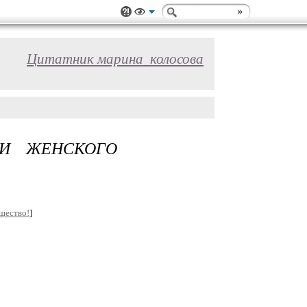
Цитатник марина_колосова
МИ ЖЕНСКОГО
щество!
]