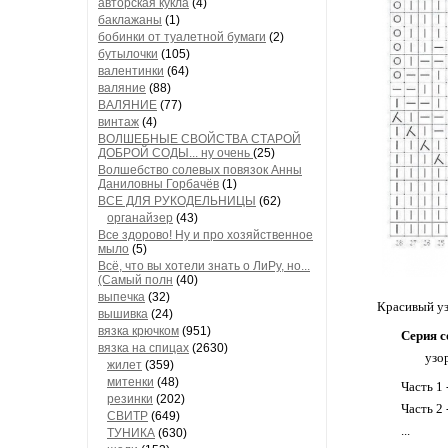
авторская кукла
(4)
баклажаны
(1)
бобинки от туалетной бумаги
(2)
бутылочки
(105)
валентинки
(64)
валяние
(88)
ВАЛЯНИЕ
(77)
винтаж
(4)
ВОЛШЕБНЫЕ СВОЙСТВА СТАРОЙ
ДОБРОЙ СОДЫ... ну очень
(25)
Волшебство солевых повязок Анны
Даниловны Горбачёв
(1)
ВСЕ ДЛЯ РУКОДЕЛЬНИЦЫ
(62)
органайзер
(43)
Все здорово! Ну и про хозяйственное
мыло
(5)
Всё, что вы хотели знать о ЛиРу, но...
(Самый полн
(40)
выпечка
(32)
Красивый уз
вышивка
(24)
вязка крючком
(951)
Серия с
вязка на спицах
(2630)
узо
жилет
(359)
митенки
(48)
Часть 1 
резинки
(202)
Часть 2 
СВИТР
(649)
...
ТУНИКА
(630)