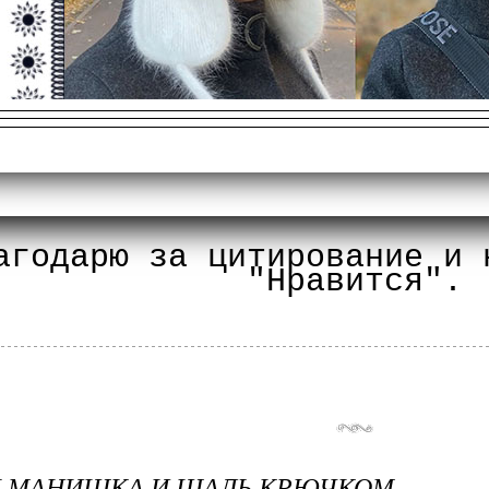
агодарю за цитирование и 
"Нравится".
Я МАНИШКА И ШАЛЬ КРЮЧКОМ