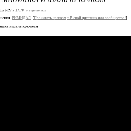
ря 2021 г. 21:19
+ в цитатник
бщения
РИМИДАЛ
[
Прочитать целиком
+
В свой цитатник или сообщество!
]
ишка и шаль крючком