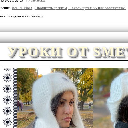
ря 2021 г. 21:23
+ в цитатник
бщения
Beauti_Flash
[
Прочитать целиком
+
В свой цитатник или сообщество!
]
ка спицами и кеттлевкой
УРОКИ ОТ SM