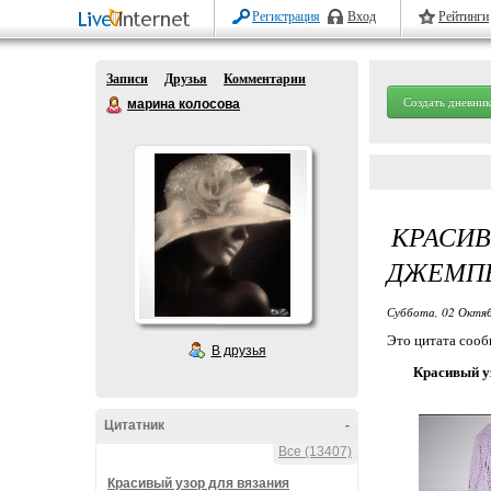
Регистрация
Вход
Рейтинги
Записи
Друзья
Комментарии
Создать дневник
марина колосова
КРАСИ
ДЖЕМП
Суббота, 02 Октяб
Это цитата соо
В друзья
Красивый уз
Цитатник
-
Все (13407)
Красивый узор для вязания