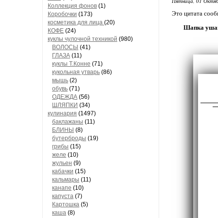
Пятница, 01 Октяб
Коллекция фонов
(1)
Это цитата соо
Коробочки
(173)
косметика для лица
(20)
Шапка ушан
КОФЕ
(24)
куклы чулочной техникой
(980)
ВОЛОСЫ
(41)
ГЛАЗА
(11)
куклы Т.Конне
(71)
кукольная утварь
(86)
мышь
(2)
обувь
(71)
ОДЕЖДА
(56)
ШЛЯПКИ
(34)
кулинария
(1497)
баклажаны
(11)
БЛИНЫ
(8)
бутерброды
(19)
грибы
(15)
желе
(10)
жульен
(9)
кабачки
(15)
кальмары
(11)
канапе
(10)
капуста
(7)
Картошка
(5)
каша
(8)