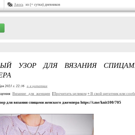
Авось
из (+ сутки) дневников
ВЫЙ УЗОР ДЛЯ ВЯЗАНИЯ СПИЦА
ЕРА
ря 2021 г. 22:36
+ в цитатник
бщения
Вязание_для_женщин
[
Прочитать целиком
+
В свой цитатник или сооб
ор для вязания спицами женского джемпера https://t.me/knit100/705