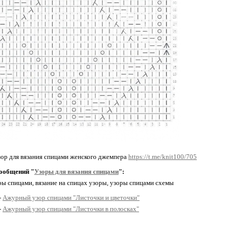
ор для вязания спицами женского джемпера
https://t.me/knit100/705
ообщений "
Узоры для вязания спицами
":
ры спицами, вязание на спицах узоры, узоры спицами схемы
-
Ажурный узор спицами "Листочки и цветочки"
-
Ажурный узор спицами "Листочки в полосках"