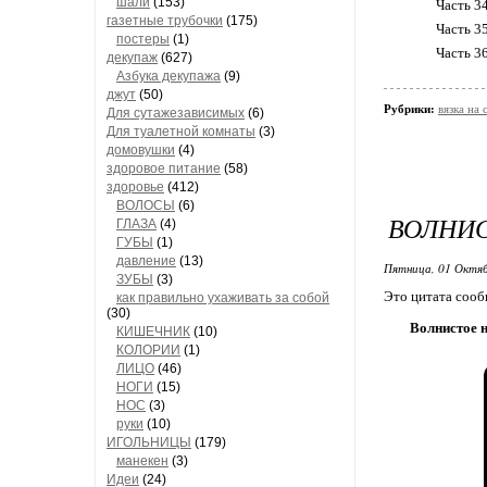
шали
(153)
Часть 3
газетные трубочки
(175)
Часть 3
постеры
(1)
Часть 3
декупаж
(627)
Азбука декупажа
(9)
джут
(50)
Рубрики:
вязка на
Для сутажезависимых
(6)
Для туалетной комнаты
(3)
домовушки
(4)
здоровое питание
(58)
здоровье
(412)
ВОЛОСЫ
(6)
ВОЛНИС
ГЛАЗА
(4)
ГУБЫ
(1)
давление
(13)
Пятница, 01 Октяб
ЗУБЫ
(3)
Это цитата соо
как правильно ухаживать за собой
(30)
Волнистое 
КИШЕЧНИК
(10)
КОЛОРИИ
(1)
ЛИЦО
(46)
НОГИ
(15)
НОС
(3)
руки
(10)
ИГОЛЬНИЦЫ
(179)
манекен
(3)
Идеи
(24)