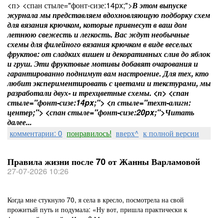
<п> <спан стыле="фонт-сизе:14px;">
В этом выпуске
журнала мы представляем вдохновляющую подборку схем
для вязания крючком, которые привнесут в ваш дом
летнюю свежесть и легкость. Вас ждут необычные
схемы для филейного вязания крючком в виде веселых
фруктов: от сладких вишен и декоративных слив до яблок
и груш. Эти фруктовые мотивы добавят очарования и
гарантированно поднимут вам настроение. Для тех, кто
любит экспериментировать с цветами и текстурами, мы
разработали двух- и трехцветные схемы. <п> <спан
стыле="фонт-сизе:14px;">
<п стыле="техт-алигн:
центер;"> <спан стыле="фонт-сизе:20px;">
Читать
далее...
комментарии: 0
понравилось!
вверх^
к полной версии
Правила жизни после 70 от Жанны Варламовой
27-07-2026 10:26
Когда мне стукнуло 70, я села в кресло, посмотрела на свой
прожитый путь и подумала: «Ну вот, пришла практически к