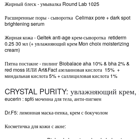
Жирный блеск - умывалка Round Lab 1025
Расширенные поры - сыворотка Celimax pore + dark spot
brightening serum
Жирная кожа - Geltek anti-age крем-сыворотка retiderm
0.25 30 мл (+ увлажняющий крем Mon choix moisterizing
cream)
Пятна постакне - пилинг Biobalace aha 10% & bha 2% &
red moss ИЛИ Art&Fact азелаиновая кислота 15% +
миндальная кислота 5% + саллициловая кислота 1%
CRYSTAL PURITY: увлажняющий крем, г
eucerin : spfб мочеина для тела, анти-пигмен
Dr.F5: лимонная маска-пенка, крем с бокучолом
Косметичка для кожи с акне: