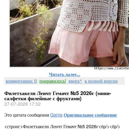
Читать далее...
комментарии: 0
понравилось!
вверх^
к полной версии
Филетхакелн Леичт Гемачт №5 2026г (мини-
салфетки филейные с фруктами)
27-07-2026 17:32
Это цитата сообщения
Gania
Оригинальное сообщение
<стронг>Филетхакелн Леичт Гемачт №5 2026г<бр/><бр/>