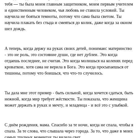
тебя — ты была моим главным защитником, моим первым учителем
и единственным человеком, чья любовь не ставила условий. Ты
научила не бояться темноты, потому что сама была светом. Ты
научила плакать без стыда и смеяться до колик, даже когда за окном
шел дождь.
А теперь, когда держу на руках своих детей, понимаю: материнство
- это не роль, это состояние души, где нет дублеи. Это когда
отдаешь последнее, не считая. Это когда молишься на коленях перед
кроваткои, хотя сама не верила в Бога. Это когда просыпаешься от
тишины, потому что боишься, что что-то случилось.
Ты дала мне этот пример - быть сильной, когда хочется сдаться, быть
нежной, когда мир требует жёсткости. Ты показала, что женщина
может держать в руках и мечту, и младенца - и всё это с улыбкой.
С днём рождения, мама. Спасибо за те ночи, когда не спала, чтобы я
спала. За те слова, что слышала через города. За то, что даже в моих
самых трудных моментах ты видела свет.