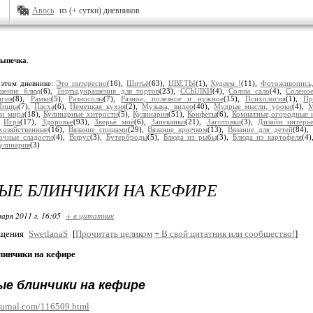
Авось
из (+ сутки) дневников
ыпечка
.
 этом дневнике:
Это интересно
(16),
Шитьё
(63),
ЦВЕТЫ
(1),
Худеем !
(11),
Фотоживопись,
шение блюд
(6),
Торты,украшения для тортов
(23),
ССЫЛКИ
(4),
Солим сало
(4),
Солено
игия
(8),
Рамки
(5),
Разносолы
(7),
Разное, полезное и нужное
(15),
Психология
(1),
Пр
Пицца
(7),
Пасха
(6),
Немецкая кухня
(2),
Музыка, видео
(40),
Мудрые мысли, уроки
(4),
М
ки мира
(18),
Кулинарные хитрости
(5),
Кулинария
(51),
Конфеты
(6),
Комнатные,огородные и
,
Игра
(17),
Здоровье
(93),
Зверьё моё
(6),
Запеканки
(21),
Заготовки
(3),
Дизайн интерье
хозяйственные
(16),
Вязание спицами
(29),
Вязание крючком
(13),
Вязание для детей
(84),
очные сладости
(4),
Вирус
(3),
Бутерброды
(5),
Блюда из рыбы
(3),
Блюда из картофеля
(4
улинария
(3)
ЫЕ БЛИНЧИКИ НА КЕФИРЕ
варя 2011 г. 16:05
+ в цитатник
бщения
SwetlanaS
[
Прочитать целиком
+
В свой цитатник или сообщество!
]
линчики на кефире
ые блинчики на кефире
journal.com/116509.html