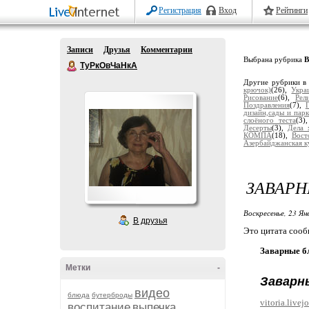
Регистрация
Вход
Рейтинги
Записи
Друзья
Комментарии
Выбрана рубрика
В
ТуРкОвЧаНкА
Другие рубрики в
крючок)
(26),
Укра
Рисование
(6),
Рел
Поздравления
(7),
дизайн,сады и пар
слоёного теста
(3)
Десерты
(3),
Дела 
КОМПА
(18),
Вост
Азербайджанская к
ЗАВАРН
Воскресенье, 23 Ян
В друзья
Это цитата соо
Заварные б
Метки
-
Заварн
видео
блюда
бутерброды
vitoria.live
воспитание
выпечка