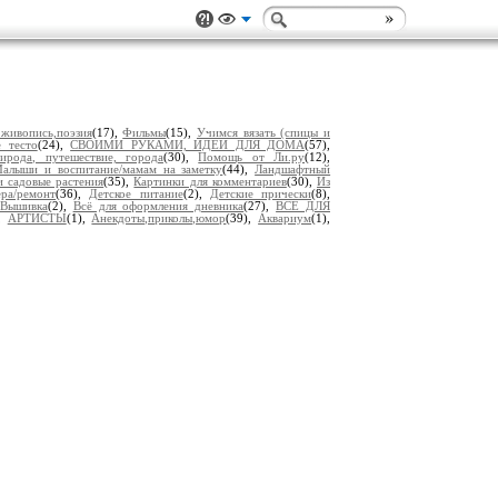
живопись,поэзия
(17),
Фильмы
(15),
Учимся вязать (спицы и
е тесто
(24),
СВОИМИ РУКАМИ, ИДЕИ ДЛЯ ДОМА
(57),
ирода, путешествие, города
(30),
Помощь от Ли.ру
(12),
алыши и воспитание/мамам на заметку
(44),
Ландшафтный
 садовые растения
(35),
Картинки для комментариев
(30),
Из
ра/ремонт
(36),
Детское питание
(2),
Детские прически
(8),
Вышивка
(2),
Всё для оформления дневника
(27),
ВСЁ ДЛЯ
),
АРТИСТЫ
(1),
Анекдоты,приколы,юмор
(39),
Аквариум
(1),