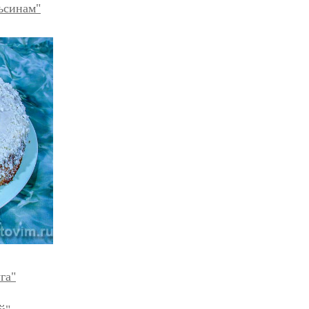
ьсинам"
га"