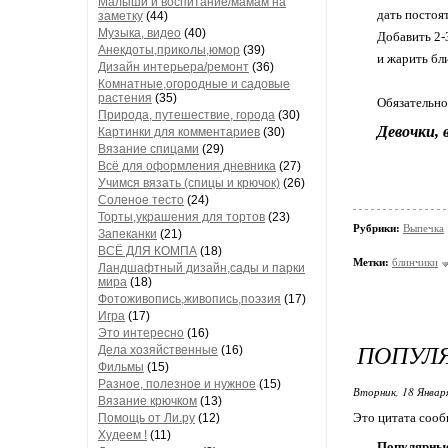
Малыши и воспитание/мамам на
дать постоят
заметку
(44)
Музыка, видео
(40)
Добавить 2-3
Анекдоты,приколы,юмор
(39)
и жарить бл
Дизайн интерьера/ремонт
(36)
Комнатные,огородные и садовые
растения
(35)
Обязательно
Природа, путешествие, города
(30)
Девочки, 
Картинки для комментариев
(30)
Вязание спицами
(29)
Всё для оформления дневника
(27)
Учимся вязать (спицы и крючок)
(26)
Соленое тесто
(24)
Торты,украшения для тортов
(23)
Рубрики:
Выпечка
Запеканки
(21)
ВСЁ ДЛЯ КОМПА
(18)
Метки:
блинчики
Ландшафтный дизайн,сады и парки
мира
(18)
Фотоживопись,живопись,поэзия
(17)
Игра
(17)
Это интересно
(16)
ПОПУЛ
Дела хозяйственные
(16)
Фильмы
(15)
Разное, полезное и нужное
(15)
Вторник, 18 Январ
Вязание крючком
(13)
Это цитата соо
Помощь от Ли.ру
(12)
Худеем !
(11)
Популярные