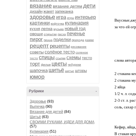
вязание
дети
вязание детям
дизайн
жакет
запеканка
здоровье
игра
интерьер
игры
Вкусные,аж
картинки
кулинария
кофточка
за что ей о
новый год
лепка
кухня
музыка
печенье
овощи
открытки
пасха
пирог
поделки
пицца
природа
рамки
рецепт
рецепты
рисование
солёное тесто
советы
соленое
спицы
схемы
тесто
тесто
ссылки
слова автора
цветы
торт
фильм
чебуреки
шитьё
шапочка
шторы
шитье
2 стакана к
юмор
2 стакана м
2 яйца
Рубрики
-
1/2 ч. л. сод
2-3 ст. л. р
Здоровье
(93)
Выпечка
(90)
соль, сахар 
Вязание для детей
(84)
Шитьё
(63)
СВОИМИ РУКАМИ, ИДЕИ ДЛЯ ДОМА
(57)
Кефир, яйца,
Кулинария
(51)
В стакан кру