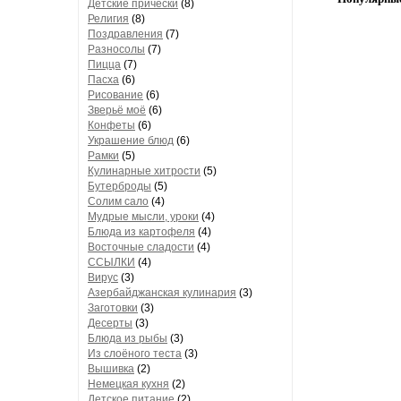
Детские прически
(8)
Религия
(8)
Поздравления
(7)
Разносолы
(7)
Пицца
(7)
Пасха
(6)
Рисование
(6)
Зверьё моё
(6)
Конфеты
(6)
Украшение блюд
(6)
Рамки
(5)
Кулинарные хитрости
(5)
Бутерброды
(5)
Солим сало
(4)
Мудрые мысли, уроки
(4)
Блюда из картофеля
(4)
Восточные сладости
(4)
ССЫЛКИ
(4)
Вирус
(3)
Азербайджанская кулинария
(3)
Заготовки
(3)
Десерты
(3)
Блюда из рыбы
(3)
Из слоёного теста
(3)
Вышивка
(2)
Немецкая кухня
(2)
Детское питание
(2)