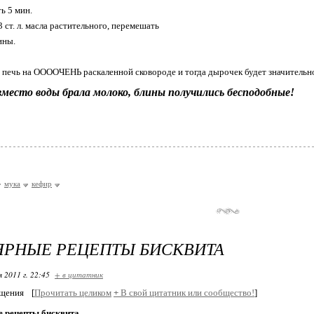
ь 5 мин.
 ст. л. масла растительного, перемешать
ины.
 печь на ООООЧЕНЬ раскаленной сковороде и тогда дырочек будет значительн
вместо воды брала молоко, блины получились бесподобные!
мука
кефир
ЯРНЫЕ РЕЦЕПТЫ БИСКВИТА
я 2011 г. 22:45
+ в цитатник
бщения
[
Прочитать целиком
+
В свой цитатник или сообщество!
]
 рецепты бисквита