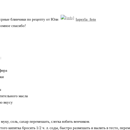
урные блинчики по рецепту от Юли
laperla_foto
громное спасибо!
:
ефира
уки
ы
астительного масла
по вкусу
 муку, соль, сахар перемешать, слегка взбить венчиком.
того кипятка бросить 1/2 ч. л. соды, быстро размешать и вылить в тесто, пере