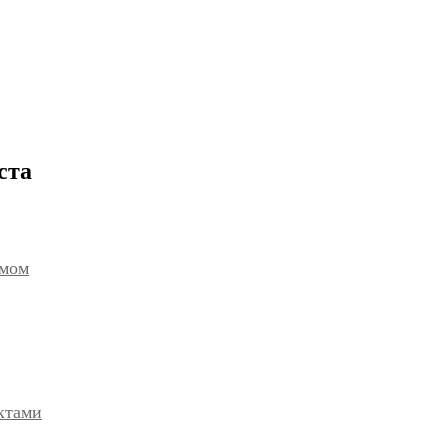
ста
емом
ктами