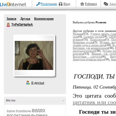
Регистрация
Вход
Рейтинги
Авос
Записи
Друзья
Комментарии
Выбрана рубрика
Религия
.
ТуРкОвЧаНкА
Другие рубрики в этом дневник
Фильмы
(15),
Учимся вязать (сп
сало
(4),
Соленое тесто
(24),
СВО
нужное
(15),
Психология
(1),
При
Немецкая кухня
(2),
Музыка, вид
дизайн,сады и парки мира
(18),
Ку
Картинки для комментариев
(30),
интерьера/ремонт
(36),
Детское пи
крючком
(13),
Вязание для дете
Восточные сладости
(4),
Вир
Анекдоты,приколы,юмор
(39),
Акв
ГОСПОДИ, ТЫ
В друзья
Пятница, 02 Сентябр
Это цитата со
Метки
-
цитатник или со
видео
Господи ты зн
блюда
бутерброды
воспитание
выпечка