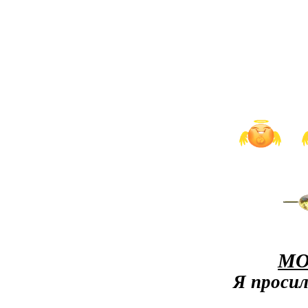
МО
Я просил