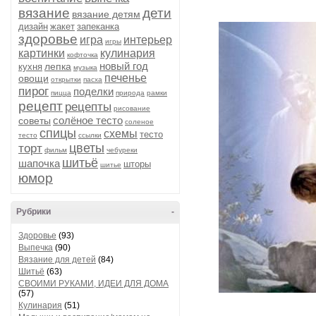
вязание
дети
вязание детям
дизайн
жакет
запеканка
здоровье
игра
интерьер
игры
картинки
кулинария
кофточка
новый год
лепка
кухня
музыка
печенье
овощи
открытки
пасха
пирог
поделки
пицца
природа
рамки
рецепт
рецепты
рисование
солёное тесто
советы
соленое
спицы
схемы
тесто
тесто
ссылки
цветы
торт
фильм
чебуреки
шитьё
шапочка
шторы
шитье
юмор
Рубрики
-
Здоровье
(93)
Выпечка
(90)
Вязание для детей
(84)
Шитьё
(63)
СВОИМИ РУКАМИ, ИДЕИ ДЛЯ ДОМА
(57)
Кулинария
(51)