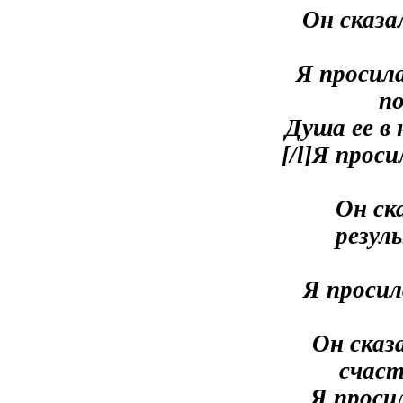
Он сказа
Я просил
по
Душа ее в
[/l]Я прос
Он ск
резул
Я просил
Он сказа
счаст
Я просил