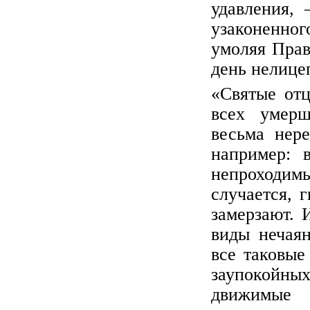
удавления,
узаконенно
умоляя Прав
день нелице
«Святые от
всех умер
весьма нер
например: 
непроходи
случается, 
замерзают. 
виды нечая
все таковые
заупокойны
движимые