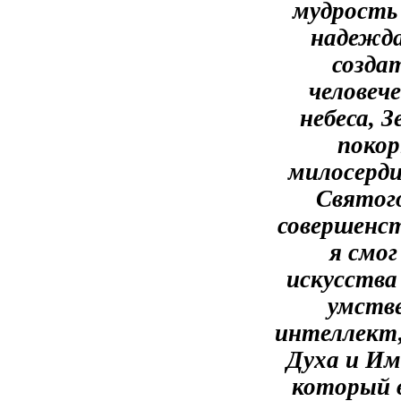
мудрость 
надежда
создат
человеч
небеса, З
покор
милосерди
Святого
совершенст
я смог
искусства
умстве
интеллект,
Духа и Име
который в