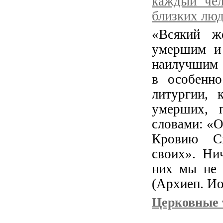
каждый чел
близких люд
«Всякий ж
умершим и
наилучшим о
в особенно
литургии, 
умерших, 
словами: «О
Кровию Св
своих». Ни
них мы не 
(Архиеп. Ио
Церковные 