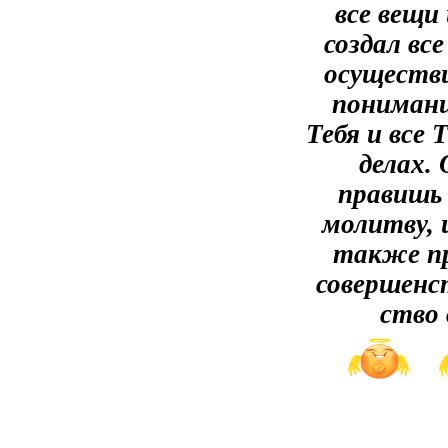
все вещи
создал вс
осуществи
понимани
Тебя и все 
делах. 
правишь 
молитву, 
также пр
совершенс
ство 