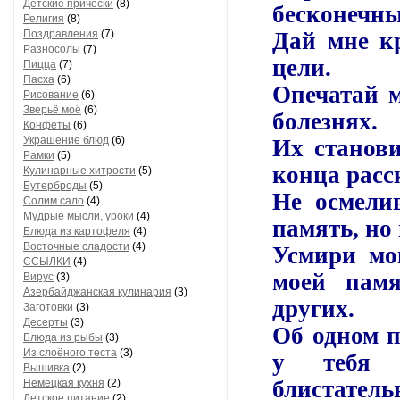
Детские прически
(8)
бесконечны
Религия
(8)
Поздравления
(7)
Дай мне к
Разносолы
(7)
цели.
Пицца
(7)
Пасха
(6)
Опечатай м
Рисование
(6)
Зверьё моё
(6)
болезнях.
Конфеты
(6)
Украшение блюд
(6)
Их станови
Рамки
(5)
конца расск
Кулинарные хитрости
(5)
Бутерброды
(5)
Не осмели
Солим сало
(4)
Мудрые мысли, уроки
(4)
память, но
Блюда из картофеля
(4)
Восточные сладости
(4)
Усмири мо
ССЫЛКИ
(4)
моей памя
Вирус
(3)
Азербайджанская кулинария
(3)
других.
Заготовки
(3)
Десерты
(3)
Об одном п
Блюда из рыбы
(3)
Из слоёного теста
(3)
у тебя 
Вышивка
(2)
блистател
Немецкая кухня
(2)
Детское питание
(2)