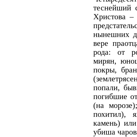
теснейший 
Христова –
предстатель
нынешних д
вере праотц
рода: от р
мирян, юнош
покры, бран
(землетряс
попали, быв
погибшие о
(на морозе)
похитил), 
камень) или
убиша чаров