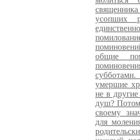
молиться
священника
усопших р
единственн
помилован
поминовени
общие по
поминовени
субботами.
умершие хр
не в другие
душ? Потому
своему зна
для молени
родительс