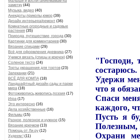
Малыши и воспитание/мамам на
заметку
(44)
Музыка, видео
(40)
Анекдоты,приколы,юмор
(39)
Дизайн интерьера/ремонт
(36)
Комнатные,огородные и садовые
растения
(35)
Природа, путешествие, города
(30)
Картинки для комментариев
(30)
Вязание спицами
(29)
Всё для оформления дневника
(27)
Учимся вязать (спицы и крючок)
(26)
"Господи, 
Соленое тесто
(24)
состарюсь.
Торты,украшения для тортов
(23)
Запеканки
(21)
Удержи мен
ВСЁ ДЛЯ КОМПА
(18)
Ландшафтный дизайн,сады и парки
что я обяза
мира
(18)
Фотоживопись,живопись,поэзия
(17)
Спаси меня
Игра
(17)
Это интересно
(16)
каждого, ч
Дела хозяйственные
(16)
Пусть я б
Фильмы
(15)
Разное, полезное и нужное
(15)
Полезным, 
Вязание крючком
(13)
Помощь от Ли.ру
(12)
Охрани ме
Худеем !
(11)