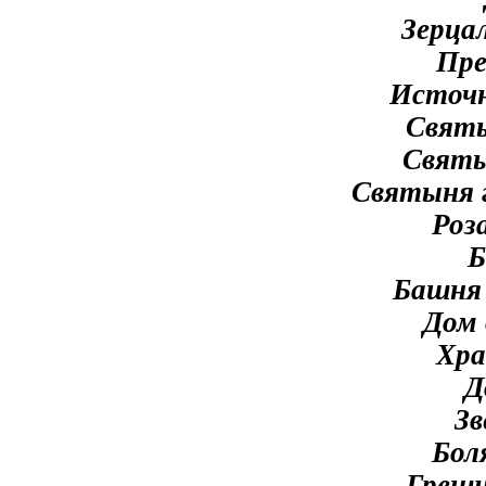
Зерцал
Пре
Источн
Святы
Святы
Святыня г
Роз
Б
Башня 
Дом 
Хра
Д
Зв
Бол
Грешн