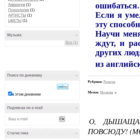
ошибаться.
Аквариум
(1)
Психология
(1)
Если я уме
АРТИСТЫ
(1)
ЦВЕТЫ
(1)
эту способ
Научи меня
Музыка
-
ждут, и р
Все (1)
других людя
из английс
Поиск по дневнику
-
Рубрики:
Религия
Метки:
Молитва
в этом дневнике
Подписка по e-mail
-
О, ДЫШАЩА
ПОВСЮДУ! (М
Статистика
-