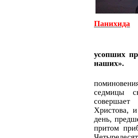
Панихида
«Память
усопших пр
наших».
поминовения
седмицы с
совершает
Христова, и
день, предш
притом при
Четыредес