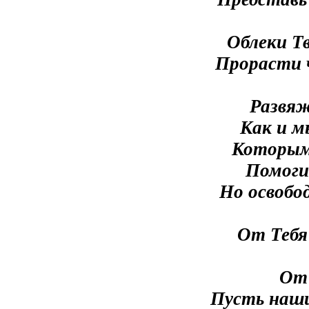
Облеки Тв
Прорасти ч
Развяж
Как и м
Которым
Помоги
Но освобо
От Тебя
От 
Пусть наш