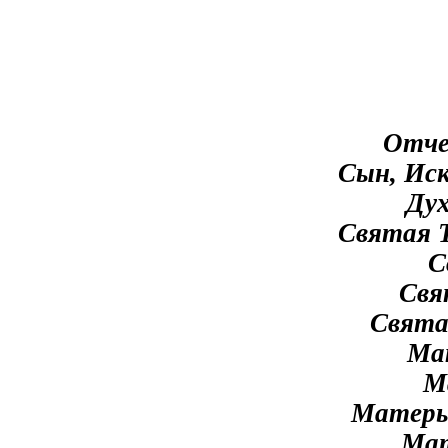
Отче
Сын, Иск
Дух
Святая Т
С
Свя
Святая
Мат
М
Матерь 
Мат