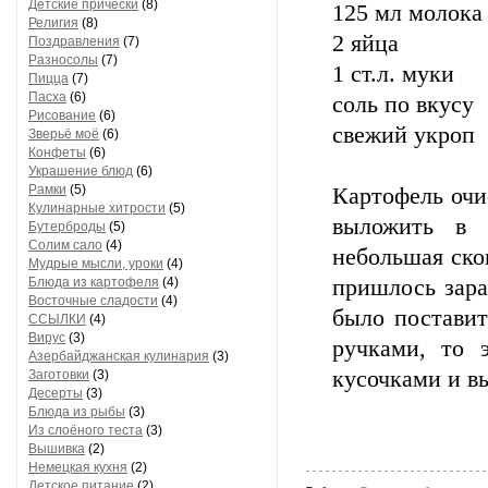
Детские прически
(8)
125 мл молока 
Религия
(8)
2 яйца
Поздравления
(7)
Разносолы
(7)
1 ст.л. муки
Пицца
(7)
Пасха
(6)
соль по вкусу
Рисование
(6)
свежий укроп
Зверьё моё
(6)
Конфеты
(6)
Украшение блюд
(6)
Рамки
(5)
Картофель очи
Кулинарные хитрости
(5)
выложить в 
Бутерброды
(5)
Солим сало
(4)
небольшая ско
Мудрые мысли, уроки
(4)
Блюда из картофеля
(4)
пришлось зара
Восточные сладости
(4)
было поставит
ССЫЛКИ
(4)
Вирус
(3)
ручками, то 
Азербайджанская кулинария
(3)
кусочками и в
Заготовки
(3)
Десерты
(3)
Блюда из рыбы
(3)
Из слоёного теста
(3)
Вышивка
(2)
Немецкая кухня
(2)
Детское питание
(2)