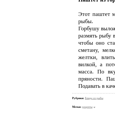
Этот паштет м
рыбы.
Горбушу выложи
размять рыбу 
чтобы оно ста
сметану, мел
желтки, влит
вилкой, а пот
масса. По вк
пряности. Па
Подавать в кач
Рубрики:
Блюда из рыбы
Метки:
рецепты