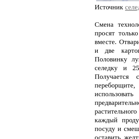
Источник
селе
Смена технол
просят тольк
вместе. Отвари
и две карто
Половинку лу
селедку и 25
Получается 
переборщите,
использова
предварител
растительног
каждый проду
посуду и смеш
оставить желт