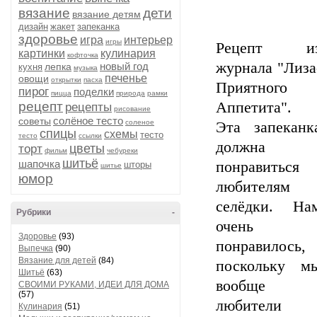
вязание
дети
вязание детям
дизайн
жакет
запеканка
здоровье
игра
интерьер
игры
Рецепт и
картинки
кулинария
кофточка
журнала "Лиза
новый год
лепка
кухня
музыка
печенье
овощи
открытки
пасха
Приятного
пирог
поделки
пицца
природа
рамки
рецепт
Аппетита".
рецепты
рисование
солёное тесто
советы
соленое
Эта запеканк
спицы
схемы
тесто
тесто
ссылки
должна
цветы
торт
фильм
чебуреки
шитьё
шапочка
понравиться
шторы
шитье
юмор
любителям
селёдки. На
Рубрики
-
очень
Здоровье
(93)
понравилось,
Выпечка
(90)
Вязание для детей
(84)
поскольку м
Шитьё
(63)
вообще
СВОИМИ РУКАМИ, ИДЕИ ДЛЯ ДОМА
(57)
любители
Кулинария
(51)