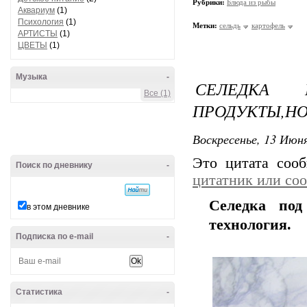
Рубрики:
Блюда из рыбы
Аквариум
(1)
Психология
(1)
Метки:
сельдь
картофель
АРТИСТЫ
(1)
ЦВЕТЫ
(1)
Музыка
-
СЕЛЕДКА 
Все (1)
ПРОДУКТЫ,НО
Воскресенье, 13 Июня
Это цитата со
Поиск по дневнику
-
цитатник или со
Селедка под
в этом дневнике
технология.
Подписка по e-mail
-
Статистика
-