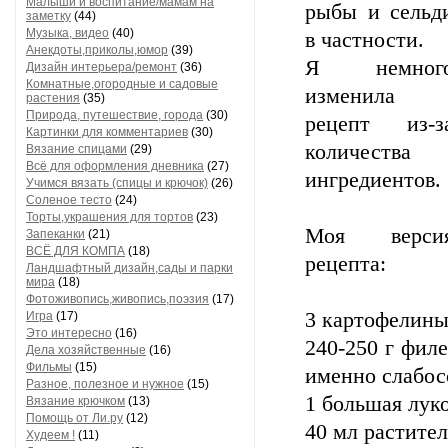
Малыши и воспитание/мамам на
рыбы и сельд
заметку
(44)
Музыка, видео
(40)
в частности.
Анекдоты,приколы,юмор
(39)
Я немног
Дизайн интерьера/ремонт
(36)
Комнатные,огородные и садовые
изменила
растения
(35)
Природа, путешествие, города
(30)
рецепт из-з
Картинки для комментариев
(30)
количества
Вязание спицами
(29)
Всё для оформления дневника
(27)
ингредиентов.
Учимся вязать (спицы и крючок)
(26)
Соленое тесто
(24)
Торты,украшения для тортов
(23)
Моя верси
Запеканки
(21)
ВСЁ ДЛЯ КОМПА
(18)
рецепта:
Ландшафтный дизайн,сады и парки
мира
(18)
Фотоживопись,живопись,поэзия
(17)
3 картофелины
Игра
(17)
Это интересно
(16)
240-250 г фил
Дела хозяйственные
(16)
Фильмы
(15)
именно слабос
Разное, полезное и нужное
(15)
1 большая лук
Вязание крючком
(13)
Помощь от Ли.ру
(12)
40 мл растите
Худеем !
(11)