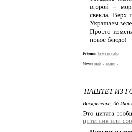
второй – мор
свекла. Верх 
Украшаем зеле
Просто измен
новое блюдо!
Рубрики:
Блюда из рыбы
Метки:
рыба
овощи
ПАШТЕТ ИЗ 
Воскресенье, 06 Июня
Это цитата соо
цитатник или со
Паштет из го