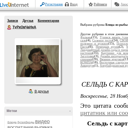
Регистрация
Вход
Рейтинги
Авос
Записи
Друзья
Комментарии
Выбрана рубрика
Блюда из рыбы
ТуРкОвЧаНкА
Другие рубрики в этом дневник
Фильмы
(15),
Учимся вязать (сп
сало
(4),
Соленое тесто
(24),
СВОИ
полезное и нужное
(15),
Психол
Пасха
(6),
Немецкая кухня
(2),
Ландшафтный дизайн,сады и парк
растения
(35),
Картинки для ком
Заготовки
(3),
Дизайн интерьера/
спицами
(29),
Вязание крючком
(1
КОМПА
(18),
Восточные сладости
Аквариум
(1),
Азербайджанская к
СЕЛЬДЬ С КА
В друзья
Воскресенье, 28 Нояб
Это цитата соо
Метки
-
цитатник или со
видео
Сельдь с кар
блюда
бутерброды
воспитание
выпечка