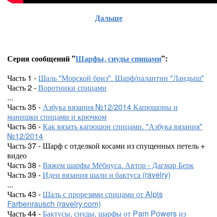
Дальше
Серия сообщений "
Шарфы, снуды спицами
":
Часть 1 -
Шаль "Морской бриз". Шарф/палантин "Ландыш"
Часть 2 -
Воротники спицами
...
Часть 35 -
Азбука вязания №12/2014 Капюшоны и
манишки спицами и крючком
Часть 36 -
Как вязать капюшон спицами. "Азбука вязания"
№12/2014
Часть 37 - Шарф с отделкой косами из спущенных петель +
видео
Часть 38 -
Вяжем шарфы Мёбиуса. Автор - Дагмар Берк
Часть 39 -
Идеи вязания шали и бактуса (ravelry)
...
Часть 43 -
Шаль с прорезями спицами от Alpis
Farbenrausch (ravelry.com)
Часть 44 -
Бактусы, снуды, шарфы от Pam Powers из