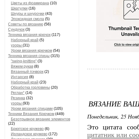
Цветы из фоамирана
(10)
Шкатулки
(16)
Шнуры и шнурочки
(43)
Эпоксидная смола
(5)
Советы по вязанию
(56)
Сундучок
(3)
Техника вязания крючок
(117)
Наборный край
(5)
узоры
(31)
Уроки вязания крючком
(54)
Техника вязания спицы
(315)
"swing-knitting"
(3)
Вяжем рукав
(8)
Вязанный пэчворк
(2)
Интарсия
(8)
Наборный край
(23)
Обработка горловины
(20)
Реглан*
(14)
Резинка
(32)
ВЯЗАНИЕ ВАШЕ
узоры
(93)
Уроки вязания спицами
(105)
Техники Вязания Крючком
(449)
Понедельник, 25 Нояб
Безотрывное вязание элементов
(22)
Это цитата со
Брюггское кружево
(6)
цитатник или со
Ирландское кружево
(172)