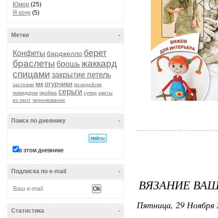
Юмор
(25)
Я хочу
(5)
Метки
-
берет
Конфеты
барджелло
браслеты
жаккард
брошь
спицами
закрытие петель
мк
огурчики
застежки
по-корейски
серьги
помидорки
пройма
супер
цветы
из лент
черенкование
Поиск по дневнику
-
в этом дневнике
Подписка по e-mail
-
ВЯЗАНИЕ ВАШЕ
Пятница, 29 Ноября 
Статистика
-