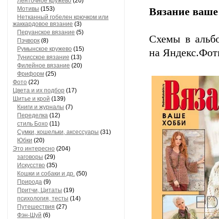
Ленточное кружево
(20)
Мотивы
(153)
Вязание ваше 
Нетканный гобелен крючком или
жаккардовое вязание
(3)
Перуанское вязание
(5)
Схемы в альб
Пэчворк
(8)
Румынское кружево
(15)
на Яндекс.Фот
Тунисское вязание
(13)
Филейное вязание
(20)
Фриформ
(25)
Фото
(22)
Цвета и их подбор
(17)
Шитье и крой
(139)
Книги и журналы
(7)
Переделка
(12)
стиль Бохо
(11)
Сумки, кошельки, аксессуары
(31)
Юбки
(20)
Это интересно
(204)
заговоры
(29)
Искусство
(35)
Кошки и собаки и др.
(50)
Природа
(9)
Притчи, Цитаты
(19)
психология, тесты
(14)
Путешествия
(27)
Фэн-Шуй
(6)