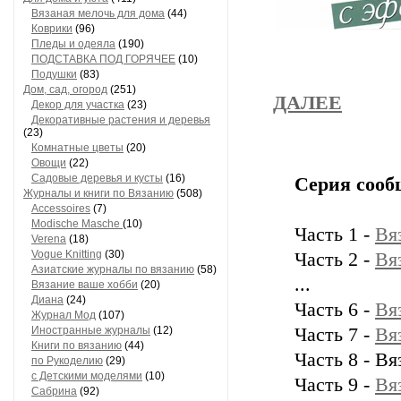
Вязаная мелочь для дома
(44)
Коврики
(96)
Пледы и одеяла
(190)
ПОДСТАВКА ПОД ГОРЯЧЕЕ
(10)
Подушки
(83)
Дом, сад, огород
(251)
ДАЛЕЕ
Декор для участка
(23)
Декоративные растения и деревья
(23)
Комнатные цветы
(20)
Овощи
(22)
Садовые деревья и кусты
(16)
Серия сооб
Журналы и книги по Вязанию
(508)
Accessoires
(7)
Modische Masche
(10)
Часть 1 -
Вя
Verena
(18)
Vogue Knitting
(30)
Часть 2 -
Вя
Азиатские журналы по вязанию
(58)
...
Вязание ваше хобби
(20)
Диана
(24)
Часть 6 -
Вя
Журнал Мод
(107)
Иностранные журналы
(12)
Часть 7 -
Вя
Книги по вязанию
(44)
Часть 8 - В
по Рукоделию
(29)
с Детскими моделями
(10)
Часть 9 -
Вя
Сабрина
(92)