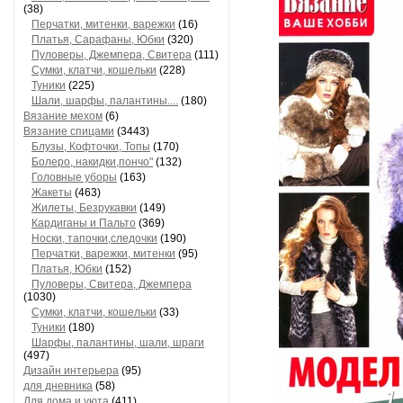
(38)
Перчатки, митенки, варежки
(16)
Платья, Сарафаны, Юбки
(320)
Пуловеры, Джемпера, Свитера
(111)
Сумки, клатчи, кошельки
(228)
Туники
(225)
Шали, шарфы, палантины....
(180)
Вязание мехом
(6)
Вязание спицами
(3443)
Блузы, Кофточки, Топы
(170)
Болеро, накидки,пончо"
(132)
Головные уборы
(163)
Жакеты
(463)
Жилеты, Безрукавки
(149)
Кардиганы и Пальто
(369)
Носки, тапочки,следочки
(190)
Перчатки, варежки, митенки
(95)
Платья, Юбки
(152)
Пуловеры, Свитера, Джемпера
(1030)
Сумки, клатчи, кошельки
(33)
Туники
(180)
Шарфы, палантины, шали, шраги
(497)
Дизайн интерьера
(95)
для дневника
(58)
Для дома и уюта
(411)