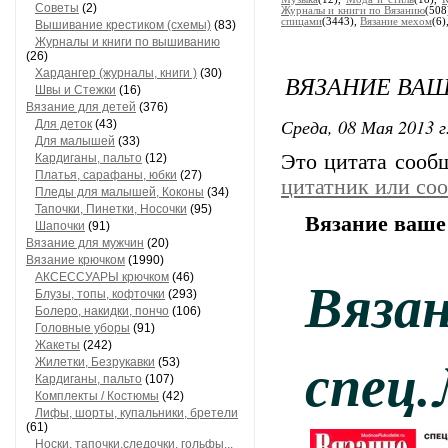
Советы
(2)
Журналы и книги по Вязанию
(508
спицами
(3443),
Вязание мехом
(6)
Вышивание крестиком (схемы)
(83)
Журналы и книги по вышиванию
(26)
Хардангер (журналы, книги )
(30)
ВЯЗАНИЕ ВАШ
Швы и Стежки
(16)
Вязание для детей
(376)
Среда, 08 Мая 2013 г
Для деток
(43)
Для малышей
(33)
Это цитата соо
Кардиганы, пальто
(12)
Платья, сарафаны, юбки
(27)
цитатник или со
Пледы для малышей, Коконы
(34)
Тапочки, Пинетки, Носочки
(95)
Вязание ваше 
Шапочки
(91)
Вязание для мужчин
(20)
Вязание крючком
(1990)
Вяза
АКСЕССУАРЫ крючком
(46)
Блузы, топы, кофточки
(293)
Болеро, накидки, пончо
(106)
Головные уборы
(91)
Жакеты
(242)
спец.
Жилетки, Безрукавки
(53)
Кардиганы, пальто
(107)
Комплекты / Костюмы
(42)
Лифы, шорты, купальники, бретели
(61)
Носки, тапочки,следочки, гольфы...