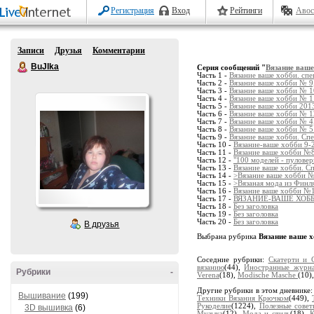
Регистрация
Вход
Рейтинги
Авос
Записи
Друзья
Комментарии
BuJIka
Серия сообщений "
Вязание ваше
Часть 1 -
Вязание ваше хобби. сп
Часть 2 -
Вязание ваше хобби № 9
Часть 3 -
Вязание ваше хобби № 1
Часть 4 -
Вязание ваше хобби № 1
Часть 5 -
Вязание ваше хобби 201
Часть 6 -
Вязание ваше хобби № 1
Часть 7 -
Вязание ваше хобби № 4
Часть 8 -
Вязание ваше хобби № 5
Часть 9 -
Вязание ваше хобби. Сп
Часть 10 -
Вязание-ваше хобби 9-
Часть 11 -
Вязание ваше хобби №8
Часть 12 -
"100 моделей - пуловер
Часть 13 -
Вязание ваше хобби. 
Часть 14 -
>Вязание ваше хобби 
Часть 15 -
>Вязаная мода из Финл
Часть 16 -
Вязание ваше хобби №1
Часть 17 -
ВЯЗАНИЕ-ВАШЕ ХОББИ
Часть 18 -
Без заголовка
Часть 19 -
Без заголовка
Часть 20 -
Без заголовка
В друзья
Выбрана рубрика
Вязание ваше 
Соседние рубрики:
Скатерти и 
вязанию
(44),
Иностранные журн
Рубрики
-
Verena
(18),
Modische Masche
(10)
Другие рубрики в этом дневнике
Вышивание
(199)
Техники Вязания Крючком
(449),
Рукоделие
(1224),
Полезные совет
3D вышивка
(6)
Музыка
(12),
Мода и стиль
(18),
К