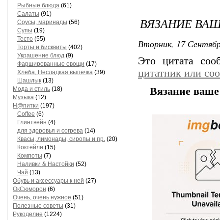
Рыбные блюда
(61)
Салаты
(91)
ВЯЗАНИЕ ВАШЕ
Соусы, маринады
(56)
Супы
(19)
Тесто
(55)
Вторник, 17 Сентябр
Торты и бисквиты
(402)
Украшение блюд
(9)
Это цитата со
Фаршированные овощи
(17)
цитатник или со
Хлеба, Несладкая выпечка
(39)
Шашлык
(13)
Мода и стиль
(18)
Вязание ваше 
Музыка
(12)
Н@питки
(197)
Coffee
(6)
Глинтвейн
(4)
для здоровья и согрева
(14)
Квасы, лимонады, сиропы и пр.
(20)
Коктейли
(15)
Компоты
(7)
Наливки & Настойки
(52)
Чай
(13)
Обувь и аксессуары к ней
(27)
ОкСюморон
(6)
Очень, очень нужное
(51)
Полезные советы
(31)
Рукоделие
(1224)