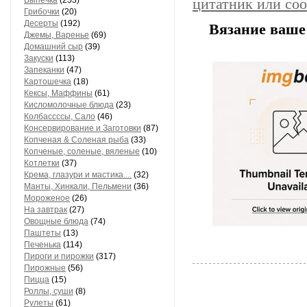
Выпечка
(253)
цитатник или со
Грибочки
(20)
Десерты
(192)
Вязание ваше 
Джемы, Варенье
(69)
Домашний сыр
(39)
Закуски
(113)
Запеканки
(47)
Картошечка
(18)
Кексы, Маффины
(61)
Кисломолочные блюда
(23)
Колбассссы, Сало
(46)
Консервирование и Заготовки
(87)
Копченая & Соленая рыба
(33)
Копченые, соленые, вяленые
(10)
Котлетки
(37)
Крема, глазури и мастика....
(32)
Манты, Хинкали, Пельмени
(36)
Мороженое
(26)
На завтрак
(27)
Овощные блюда
(74)
Паштеты
(13)
Печенька
(114)
Пироги и пирожки
(317)
Пирожные
(56)
Пицца
(15)
Роллы, суши
(8)
Рулеты
(61)