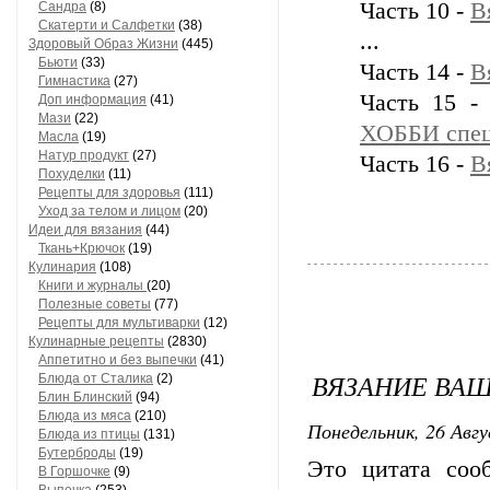
Часть 10 -
В
Сандра
(8)
Скатерти и Салфетки
(38)
...
Здоровый Образ Жизни
(445)
Бьюти
(33)
Часть 14 -
В
Гимнастика
(27)
Часть 15 
Доп информация
(41)
Мази
(22)
ХОББИ спец
Масла
(19)
Натур продукт
(27)
Часть 16 -
В
Похуделки
(11)
Рецепты для здоровья
(111)
Уход за телом и лицом
(20)
Идеи для вязания
(44)
Ткань+Крючок
(19)
Кулинария
(108)
Книги и журналы
(20)
Полезные советы
(77)
Рецепты для мультиварки
(12)
Кулинарные рецепты
(2830)
Аппетитно и без выпечки
(41)
ВЯЗАНИЕ ВАШЕ
Блюда от Сталика
(2)
Блин Блинский
(94)
Блюда из мяса
(210)
Понедельник, 26 Авгу
Блюда из птицы
(131)
Бутерброды
(19)
Это цитата со
В Горшочке
(9)