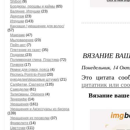
Shibori
(9)
Бордюры, прошвы и каймы
(65)
Валяние, Игрушки
(23)
Декупаж
(23)
Игрушки
(143)
Канзаши / украшение для волос/
(57)
Макраме
(47)
Мыловарение
(23)
Пейп-арт
(7)
Плетение из газет
(35)
ВЯЗАНИЕ ВАШЕ
Подарки
(23)
Полимерная глина, Пластика
(72)
Пэчворк
(17)
Понедельник, 14 Окт
Ремни для сумок, пояса
(4)
Роспись Point-to-Point
(20)
Это цитата со
рукоделиe\/красивые штучки\/
(21)
цитатник или со
Салфетки, Скатерти
(135)
Самоделки
(61)
Вязание ваше 
Талисманы, Обереги
(4)
Тенерифе
(14)
Украшения
(161)
Украшения и Аксессуары из бисера
(139)
Украшения из проволки
(37)
Фриволите
(14)
Цветочки
(111)