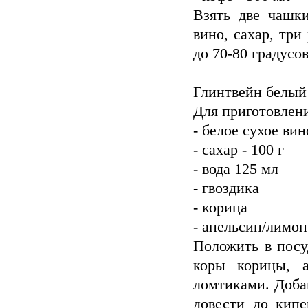
Взять две чашки
вино, сахар, три
до 70-80 градусо
Глинтвейн белый
Для приготовлени
- белое сухое вин
- сахар - 100 г
- вода 125 мл
- гвоздика
- корица
- апельсин/лимон
Положить в посу
коры корицы, 
ломтиками. Добав
довести до кипе