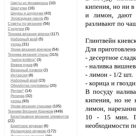
Цветы из фоамирана
(10)
кипения, но ни в
Шкатулки
(16)
Шнуры и шнурочки
(43)
и лимон, дают 
Эпоксидная смола
(5)
разливают по чаш
Советы по вязанию
(56)
Сундучок
(3)
Техника вязания крючок
(117)
Наборный край
(5)
Глинтвейн киевс
узоры
(31)
Для приготовлени
Уроки вязания крючком
(54)
Техника вязания спицы
(315)
- десертное слад
"swing-knitting"
(3)
- наливка вишнев
Вяжем рукав
(8)
Вязанный пэчворк
(2)
- лимон - 1/2 шт.
Интарсия
(8)
Наборный край
(23)
- корица и гвозди
Обработка горловины
(20)
В посуду налива
Реглан*
(14)
Резинка
(32)
кипения, но не 
узоры
(93)
Уроки вязания спицами
(105)
лимон, нарезанн
Техники Вязания Крючком
(449)
10 - 15 мин. Г
Безотрывное вязание элементов
(22)
необходимости п
Брюггское кружево
(6)
Ирландское кружево
(172)