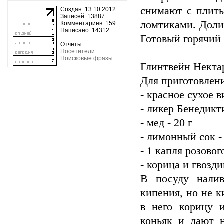
снимают с плиты
Создан: 13.10.2012
Записей: 13887
ломтиками. Долив
Комментариев: 159
Написано: 14312
Готовый горячий
Отчеты:
Посетители
Поисковые фразы
Глинтвейн Некта
Для приготовлени
- красное сухое в
- ликер Бенедикт
- мед - 20 г
- лимонный сок -
- 1 капля розовог
- корица и гвозди
В посуду налив
кипения, но не к
в него корицу 
коньяк и дают н