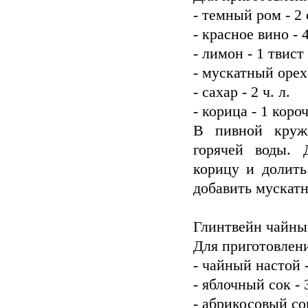
- темный ром - 2 с
- красное вино - 
- лимон - 1 твист
- мускатный орех
- сахар - 2 ч. л.
- корица - 1 коро
В пивной кружк
горячей воды. 
корицу и долить
добавить мускат
Глинтвейн чайны
Для приготовлени
- чайный настой 
- яблочный сок - 
- абрикосовый со