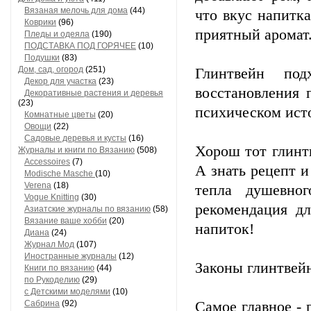
Вязаная мелочь для дома
(44)
что вкyс напитк
Коврики
(96)
пpиятный аpомат
Пледы и одеяла
(190)
ПОДСТАВКА ПОД ГОРЯЧЕЕ
(10)
Подушки
(83)
Дом, сад, огород
(251)
Глинтвейн по
Декор для участка
(23)
восстановления 
Декоративные растения и деревья
(23)
психическом ист
Комнатные цветы
(20)
Овощи
(22)
Садовые деревья и кусты
(16)
Хорош тот глинт
Журналы и книги по Вязанию
(508)
Accessoires
(7)
А знать рецепт и
Modische Masche
(10)
Verena
(18)
тепла душевно
Vogue Knitting
(30)
рекомендация дл
Азиатские журналы по вязанию
(58)
Вязание ваше хобби
(20)
напиток!
Диана
(24)
Журнал Мод
(107)
Иностранные журналы
(12)
Законы глинтвей
Книги по вязанию
(44)
по Рукоделию
(29)
с Детскими моделями
(10)
Сабрина
(92)
Самое главное - 