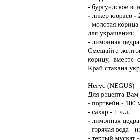
- бургундское вин
- ликер кюрасо -
- молотая корица
для украшения:
- лимонная цедра 
Смешайте желток
корицу, вместе 
Край стакана укр
Негус (NEGUS)
Для рецепта Вам
- портвейн - 100 
- сахар - 1 ч.л.
- лимонная цедра 
- горячая вода - 
- тертый мускат -