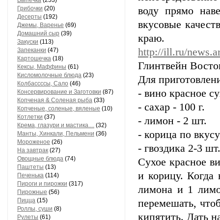
Выпечка
(253)
Грибочки
(20)
воду прямо нав
Десерты
(192)
вкусовые качеств
Джемы, Варенье
(69)
Домашний сыр
(39)
краю.
Закуски
(113)
http://ill.ru/news.
Запеканки
(47)
Картошечка
(18)
Глинтвейн Восто
Кексы, Маффины
(61)
Кисломолочные блюда
(23)
Для приготовлени
Колбассссы, Сало
(46)
- вино красное су
Консервирование и Заготовки
(87)
Копченая & Соленая рыба
(33)
- сахар - 100 г.
Копченые, соленые, вяленые
(10)
Котлетки
(37)
- лимон - 2 шт.
Крема, глазури и мастика....
(32)
- корица по вкусу
Манты, Хинкали, Пельмени
(36)
Мороженое
(26)
- гвоздика 2-3 шт
На завтрак
(27)
Овощные блюда
(74)
Cухое красное ви
Паштеты
(13)
и корицу. Когда 
Печенька
(114)
Пироги и пирожки
(317)
лимона и 1 лимо
Пирожные
(56)
Пицца
(15)
перемешать, чтоб
Роллы, суши
(8)
кипятить. Дать н
Рулеты
(61)