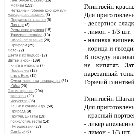
Ленточное кружево
(20)
Глинтвейн красн
Мотивы
(153)
Нетканный гобелен крючком или
Для приготовлени
жаккардовое вязание
(3)
Перуанское вязание
(5)
- десертное слад
Пэчворк
(8)
Румынское кружево
(15)
- лимон - 1/3 шт.
Тунисское вязание
(13)
- наливка вишнев
Филейное вязание
(20)
Фриформ
(25)
- корица и гвозди
Фото
(22)
Цвета и их подбор
(17)
В посуду налива
Шитье и крой
(139)
не кипятят. За
Книги и журналы
(7)
Переделка
(12)
нарезанный тонк
стиль Бохо
(11)
Горячий глинтве
Сумки, кошельки, аксессуары
(31)
Юбки
(20)
Это интересно
(204)
заговоры
(29)
Глинтвейн Шаган
Искусство
(35)
Для приготовлени
Кошки и собаки и др.
(50)
Природа
(9)
- красный портве
Притчи, Цитаты
(19)
психология, тесты
(14)
- ликер апельсин
Путешествия
(27)
- лимон - 1/3 шт.
Фэн-Шуй
(6)