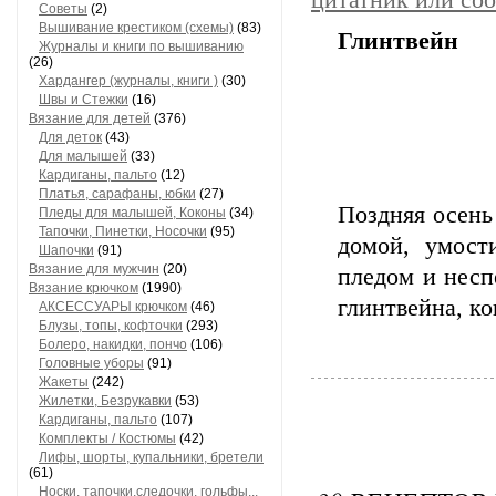
цитатник или со
Советы
(2)
Вышивание крестиком (схемы)
(83)
Глинтвейн
Журналы и книги по вышиванию
(26)
Хардангер (журналы, книги )
(30)
Швы и Стежки
(16)
Вязание для детей
(376)
Для деток
(43)
Для малышей
(33)
Кардиганы, пальто
(12)
Платья, сарафаны, юбки
(27)
Поздняя осень
Пледы для малышей, Коконы
(34)
Тапочки, Пинетки, Носочки
(95)
домой, умост
Шапочки
(91)
Вязание для мужчин
(20)
пледом и несп
Вязание крючком
(1990)
глинтвейна, ко
АКСЕССУАРЫ крючком
(46)
Блузы, топы, кофточки
(293)
Болеро, накидки, пончо
(106)
Головные уборы
(91)
Жакеты
(242)
Жилетки, Безрукавки
(53)
Кардиганы, пальто
(107)
Комплекты / Костюмы
(42)
Лифы, шорты, купальники, бретели
(61)
Носки, тапочки,следочки, гольфы...