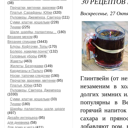
30 РЕЦЕПТОВ
(38)
Перчатки, митенки, варежки
(16)
Воскресенье, 27 Октя
Платья, Сарафаны, Юбки
(320)
Пуловеры, Джемпера, Свитера
(111)
Сумки, клатчи, кошельки
(228)
Туники
(225)
Шали, шарфы, палантины....
(180)
Вязание мехом
(6)
Вязание спицами
(3443)
Блузы, Кофточки, Топы
(170)
Болеро, накидки,пончо"
(132)
Головные уборы
(163)
Жакеты
(463)
Жилеты, Безрукавки
(149)
Кардиганы и Пальто
(369)
Носки, тапочки,следочки
(190)
Глинтвейн (от не
Перчатки, варежки, митенки
(95)
незаменим в хо
Платья, Юбки
(152)
Пуловеры, Свитера, Джемпера
долгих зимних и
(1030)
Сумки, клатчи, кошельки
(33)
популярны в Ве
Туники
(180)
Шарфы, палантины, шали, шраги
гоpячий напиток
(497)
сахаpа и пpяно
Дизайн интерьера
(95)
для дневника
(58)
добавляют pом, 
Для дома и уюта
(411)