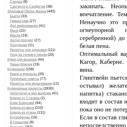
Сандра
(8)
закипать. Нео
Скатерти и Салфетки
(38)
Здоровый Образ Жизни
(445)
впечатление. Те
Бьюти
(33)
Ненаучно это пр
Гимнастика
(27)
Доп информация
(41)
огнеупорной 
Мази
(22)
Масла
(19)
серебренной) до
Натур продукт
(27)
белая пена.
Похуделки
(11)
Рецепты для здоровья
(111)
Оптимальный вар
Уход за телом и лицом
(20)
Идеи для вязания
(44)
Кагор, Каберне.
Ткань+Крючок
(19)
вина.
Кулинария
(108)
Книги и журналы
(20)
Глинтвейн пьетс
Полезные советы
(77)
Рецепты для мультиварки
(12)
остывал) желат
Кулинарные рецепты
(2830)
напитка) стакан
Аппетитно и без выпечки
(41)
Блюда от Сталика
(2)
входит в состав 
Блин Блинский
(94)
Блюда из мяса
(210)
пока оно не поте
Блюда из птицы
(131)
Если в состав гл
Бутерброды
(19)
В Горшочке
(9)
непосредственно