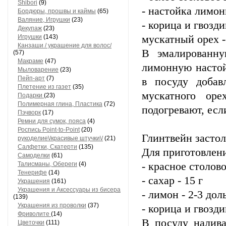
Shibori
(9)
- настойка лимон
Бордюры, прошвы и каймы
(65)
Валяние, Игрушки
(23)
- корица и гвозди
Декупаж
(23)
Игрушки
(143)
мускатный орех -
Канзаши / украшение для волос/
В эмалированн
(57)
Макраме
(47)
лимонную настой
Мыловарение
(23)
Пейп-арт
(7)
в посуду добав
Плетение из газет
(35)
мускатного оре
Подарки
(23)
Полимерная глина, Пластика
(72)
подогревают, есл
Пэчворк
(17)
Ремни для сумок, пояса
(4)
Роспись Point-to-Point
(20)
Глинтвейн засто
рукоделиe\/красивые штучки\/
(21)
Салфетки, Скатерти
(135)
Для приготовлени
Самоделки
(61)
Талисманы, Обереги
(4)
- красное столово
Тенерифе
(14)
- сахар - 15 г
Украшения
(161)
Украшения и Аксессуары из бисера
- лимон - 2-3 дол
(139)
Украшения из проволки
(37)
- корица и гвозди
Фриволите
(14)
В посуду налива
Цветочки
(111)