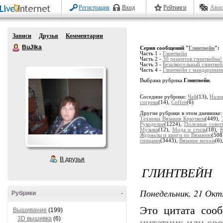
Регистрация
Вход
Рейтинги
Авос
Записи
Друзья
Комментарии
BuJIka
Серия сообщений "
Глинтвейн
":
Часть 1 -
Глинтвейн
Часть 2 -
30 рецептов глинтвейна!
Часть 3 -
Безалкогольный глинтвей
Часть 4 -
Глинтвейн с мандаринам
Выбрана рубрика
Глинтвейн
.
Соседние рубрики:
Чай
(13),
Нали
согрева
(14),
Coffee
(6)
Другие рубрики в этом дневнике
Техники Вязания Крючком
(449),
Рукоделие
(1224),
Полезные совет
Музыка
(12),
Мода и стиль
(18),
К
Журналы и книги по Вязанию
(508
спицами
(3443),
Вязание мехом
(6)
В друзья
ГЛИНТВЕЙН
Понедельник, 21 Окт
Рубрики
-
Это цитата со
Вышивание
(199)
3D вышивка
(6)