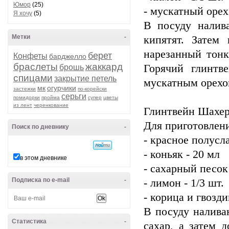
Юмор
(25)
- мускатный орех
Я хочу
(5)
В посуду налив
Метки
-
кипятят. Затем
нарезанный тонк
берет
Конфеты
барджелло
браслеты
жаккард
Горячий глинтв
брошь
спицами
закрытие петель
мускатным орехо
мк
огурчики
застежки
по-корейски
серьги
помидорки
пройма
супер
цветы
из лент
черенкование
Глинтвейн Шахер
Для приготовлени
Поиск по дневнику
-
- красное полусл
- коньяк - 20 мл
в этом дневнике
- сахарный песок 
Подписка по e-mail
-
- лимон - 1/3 шт.
- корица и гвозди
В посуду налива
Статистика
-
сахар, а затем 