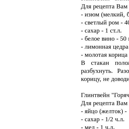
Для рецепта Вам
- изюм (мелкий, б
- светлый ром - 4
- сахар - 1 ст.л.
- белое вино - 50
- лимонная цедра 
- молотая корица
В стакан поло
разбухнуть. Ра
корицу, не довод
Глинтвейн "Горя
Для рецепта Вам
- яйцо (желток) - 
- сахар - 1/2 ч.л.
- мед - 1 ч.л.