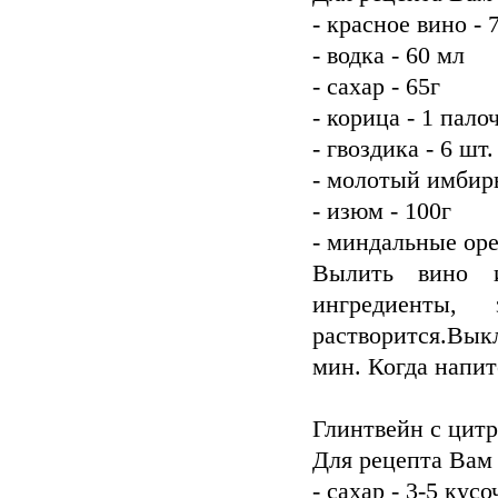
- красное вино - 
- водка - 60 мл
- сахар - 65г
- корица - 1 пало
- гвоздика - 6 шт.
- молотый имбирь 
- изюм - 100г
- миндальные оре
Вылить вино и
ингредиенты,
растворится.Вык
мин. Когда напито
Глинтвейн с цит
Для рецепта Вам
- сахар - 3-5 кусо