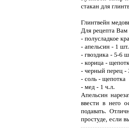
стакан для глинт
Глинтвейн медов
Для рецепта Вам
- полусладкое кр
- апельсин - 1 шт.
- гвоздика - 5-6 ш
- корица - щепот
- черный перец -
- соль - щепотка
- мед - 1 ч.л.
Апельсин нареза
ввести в него 
подавать. Отлич
простуде, если в