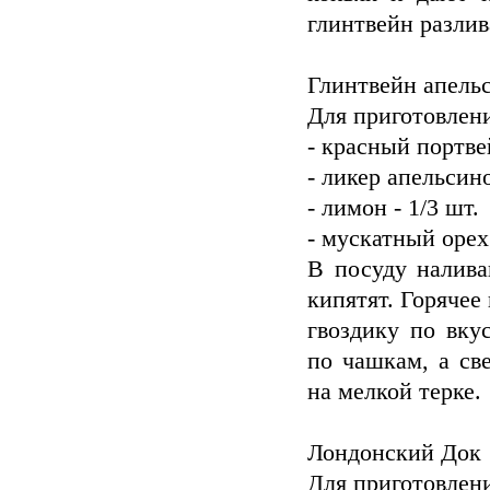
глинтвейн разли
Глинтвейн апель
Для приготовлени
- красный портве
- ликер апельсин
- лимон - 1/3 шт.
- мускатный орех
В посуду налива
кипятят. Горячее
гвоздику по вку
по чашкам, а св
на мелкой терке.
Лондонский Док
Для приготовлени