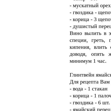
- мускатный орех
- гвоздика - щепо
- корица - 3 щеп
- душистый пере
Вино вылить в э
специи, греть,
кипения, влить 
доводя, опять 
минимум 1 час.
Глинтвейн ямайс
Для рецепта Вам
- вода - 1 стакан
- корица - 1 пало
- гвоздика - 6 шт.
- ямайский перец