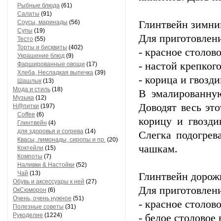
Рыбные блюда
(61)
Салаты
(91)
Соусы, маринады
(56)
Глинтвейн зимни
Супы
(19)
Для приготовлени
Тесто
(55)
Торты и бисквиты
(402)
- красное столово
Украшение блюд
(9)
- настой крепкого
Фаршированные овощи
(17)
Хлеба, Несладкая выпечка
(39)
- корица и гвозди
Шашлык
(13)
Мода и стиль
(18)
В эмалированную
Музыка
(12)
Доводят весь эт
Н@питки
(197)
Coffee
(6)
корицу и гвозди
Глинтвейн
(4)
для здоровья и согрева
(14)
Слегка подогрев
Квасы, лимонады, сиропы и пр.
(20)
чашкам.
Коктейли
(15)
Компоты
(7)
Наливки & Настойки
(52)
Чай
(13)
Глинтвейн доро
Обувь и аксессуары к ней
(27)
Для приготовлени
ОкСюморон
(6)
Очень, очень нужное
(51)
- красное столово
Полезные советы
(31)
Рукоделие
(1224)
- белое столовое 