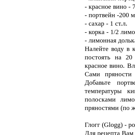
- красное вино - 
- портвейн -200 
- сахар - 1 ст.л.
- корка - 1/2 лим
- лимонная дольк
Налейте воду в 
постоять на 20
красное вино. В
Сами пряности 
Добавьте порт
температуры ки
полосками лимо
пряностями (по 
Глогг (Glogg) - 
Для рецепта Вам