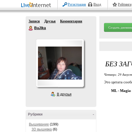
Регистрация
Вход
Рейтинги
Записи
Друзья
Комментарии
Создать дневник
BuJIka
БЕЗ ЗА
Четверг, 29 Август
Это цитата соо
ML - Magia 
В друзья
Рубрики
-
Вышивание
(199)
3D вышивка
(6)