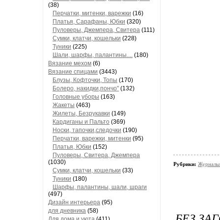
(38)
Перчатки, митенки, варежки
(16)
Платья, Сарафаны, Юбки
(320)
Пуловеры, Джемпера, Свитера
(111)
Сумки, клатчи, кошельки
(228)
Туники
(225)
Шали, шарфы, палантины....
(180)
Вязание мехом
(6)
Вязание спицами
(3443)
Блузы, Кофточки, Топы
(170)
Болеро, накидки,пончо"
(132)
Головные уборы
(163)
Жакеты
(463)
Жилеты, Безрукавки
(149)
Кардиганы и Пальто
(369)
Носки, тапочки,следочки
(190)
Перчатки, варежки, митенки
(95)
Платья, Юбки
(152)
Пуловеры, Свитера, Джемпера
(1030)
Рубрики:
Журналы 
Сумки, клатчи, кошельки
(33)
Туники
(180)
Шарфы, палантины, шали, шраги
(497)
Дизайн интерьера
(95)
для дневника
(58)
БЕЗ ЗА
Для дома и уюта
(411)