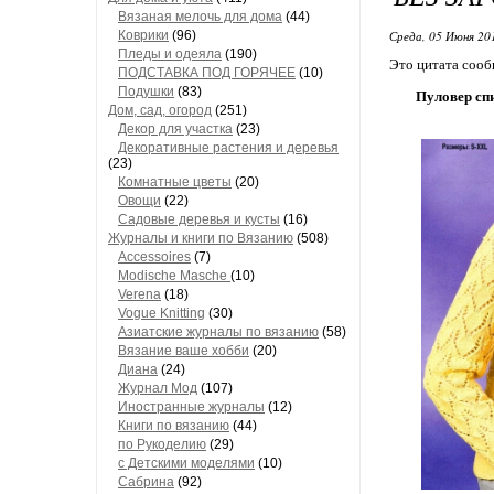
Вязаная мелочь для дома
(44)
Коврики
(96)
Среда, 05 Июня 20
Пледы и одеяла
(190)
Это цитата соо
ПОДСТАВКА ПОД ГОРЯЧЕЕ
(10)
Подушки
(83)
Пуловер сп
Дом, сад, огород
(251)
Декор для участка
(23)
Декоративные растения и деревья
(23)
Комнатные цветы
(20)
Овощи
(22)
Садовые деревья и кусты
(16)
Журналы и книги по Вязанию
(508)
Accessoires
(7)
Modische Masche
(10)
Verena
(18)
Vogue Knitting
(30)
Азиатские журналы по вязанию
(58)
Вязание ваше хобби
(20)
Диана
(24)
Журнал Мод
(107)
Иностранные журналы
(12)
Книги по вязанию
(44)
по Рукоделию
(29)
с Детскими моделями
(10)
Сабрина
(92)