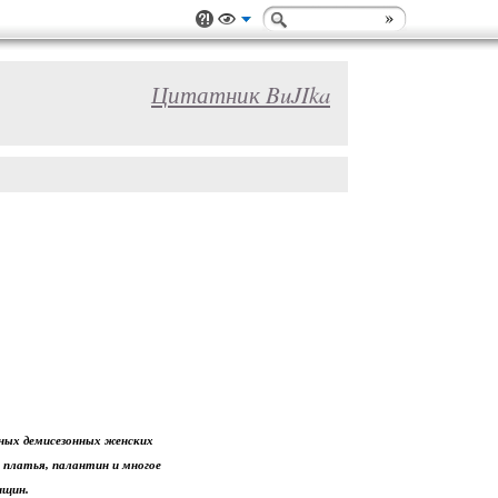
Цитатник BuJIka
тных демисезонных женских
 платья, палантин и многое
енщин.