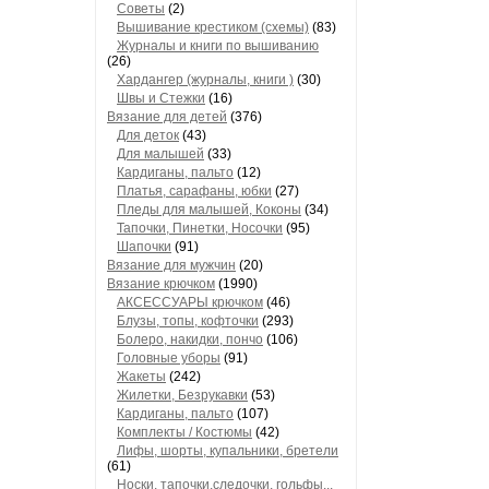
Советы
(2)
Вышивание крестиком (схемы)
(83)
Журналы и книги по вышиванию
(26)
Хардангер (журналы, книги )
(30)
Швы и Стежки
(16)
Вязание для детей
(376)
Для деток
(43)
Для малышей
(33)
Кардиганы, пальто
(12)
Платья, сарафаны, юбки
(27)
Пледы для малышей, Коконы
(34)
Тапочки, Пинетки, Носочки
(95)
Шапочки
(91)
Вязание для мужчин
(20)
Вязание крючком
(1990)
АКСЕССУАРЫ крючком
(46)
Блузы, топы, кофточки
(293)
Болеро, накидки, пончо
(106)
Головные уборы
(91)
Жакеты
(242)
Жилетки, Безрукавки
(53)
Кардиганы, пальто
(107)
Комплекты / Костюмы
(42)
Лифы, шорты, купальники, бретели
(61)
Носки, тапочки,следочки, гольфы...