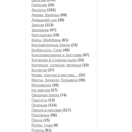
Выпечка
(253)
Грибочки
(20)
Десерты
(192)
Джемы, Варенье
(69)
Домашний сыр
(39)
Закуски
(113)
Запеканки
(47)
Картошечка
(18)
Кексы, Маффины
(61)
Кисломолочные блюда
(23)
Колбассссы, Сало
(46)
Консервирование и Заготовки
(87)
Копченая & Соленая рыба
(33)
Копченые, соленые, вяленые
(10)
Котлетки
(37)
Крема, глазури и мастика....
(32)
Манты, Хинкали, Пельмени
(36)
Мороженое
(26)
На завтрак
(27)
Овощные блюда
(74)
Паштеты
(13)
Печенька
(114)
Пироги и пирожки
(317)
Пирожные
(56)
Пицца
(15)
Роллы, суши
(8)
Рулеты
(61)