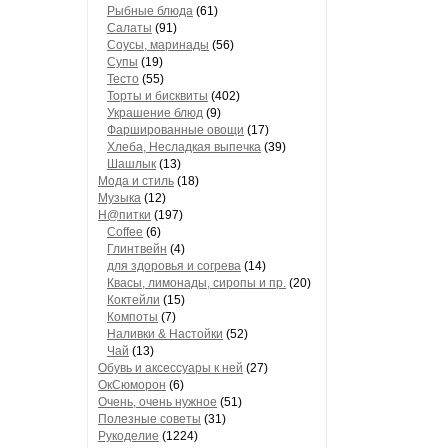
Рыбные блюда
(61)
Салаты
(91)
Соусы, маринады
(56)
Супы
(19)
Тесто
(55)
Торты и бисквиты
(402)
Украшение блюд
(9)
Фаршированные овощи
(17)
Хлеба, Несладкая выпечка
(39)
Шашлык
(13)
Мода и стиль
(18)
Музыка
(12)
Н@питки
(197)
Coffee
(6)
Глинтвейн
(4)
для здоровья и согрева
(14)
Квасы, лимонады, сиропы и пр.
(20)
Коктейли
(15)
Компоты
(7)
Наливки & Настойки
(52)
Чай
(13)
Обувь и аксессуары к ней
(27)
ОкСюморон
(6)
Очень, очень нужное
(51)
Полезные советы
(31)
Рукоделие
(1224)