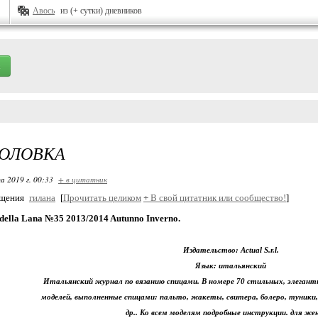
Авось
из (+ сутки) дневников
ГОЛОВКА
а 2019 г. 00:33
+ в цитатник
бщения
гилана
[
Прочитать целиком
+
В свой цитатник или сообщество!
]
della Lana №35 2013/2014 Autunno Inverno.
Издательство: Actual S.r.l.
Язык: итальянский
Итальянский журнал по вязанию спицами. В номере 70 стильных, элеган
моделей, выполненные спицами: пальто, жакеты, свитера, болеро, туники,
др.. Ко всем моделям подробные инструкции. для ж