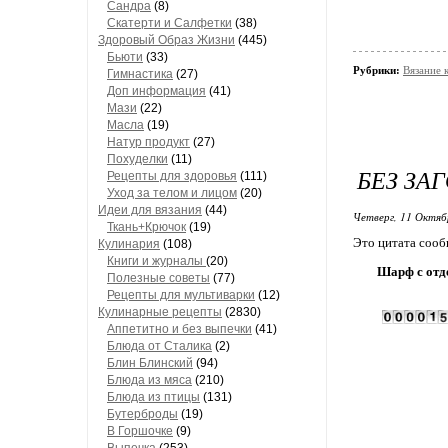
Сандра
(8)
Скатерти и Салфетки
(38)
Здоровый Образ Жизни
(445)
Бьюти
(33)
Рубрики:
Вязание 
Гимнастика
(27)
Доп информация
(41)
Мази
(22)
Масла
(19)
Натур продукт
(27)
Похуделки
(11)
БЕЗ ЗА
Рецепты для здоровья
(111)
Уход за телом и лицом
(20)
Идеи для вязания
(44)
Четверг, 11 Октяб
Ткань+Крючок
(19)
Это цитата соо
Кулинария
(108)
Книги и журналы
(20)
Шарф с отд
Полезные советы
(77)
Рецепты для мультиварки
(12)
Кулинарные рецепты
(2830)
Аппетитно и без выпечки
(41)
Блюда от Сталика
(2)
Блин Блинский
(94)
Блюда из мяса
(210)
Блюда из птицы
(131)
Бутерброды
(19)
В Горшочке
(9)