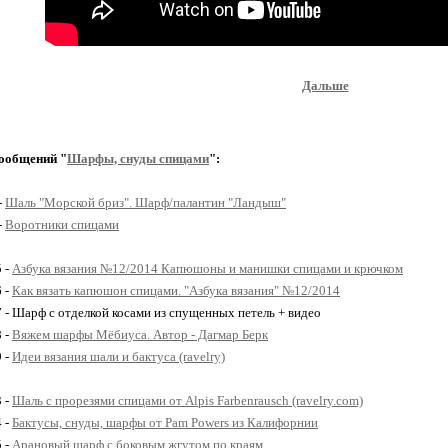
Дальше
ообщений "
Шарфы, снуды спицами
":
-
Шаль "Морской бриз". Шарф/палантин "Ландыш"
-
Воротники спицами
5 -
Азбука вязания №12/2014 Капюшоны и манишки спицами и крючком
6 -
Как вязать капюшон спицами. "Азбука вязания" №12/2014
7 - Шарф с отделкой косами из спущенных петель + видео
8 -
Вяжем шарфы Мёбиуса. Автор - Дагмар Берк
9 -
Идеи вязания шали и бактуса (ravelry)
3 -
Шаль с прорезями спицами от Alpis Farbenrausch (ravelry.com)
4 -
Бактусы, снуды, шарфы от Pam Powers из Калифорнии
5 -
Арановый шарф с боковым жгутом по краям