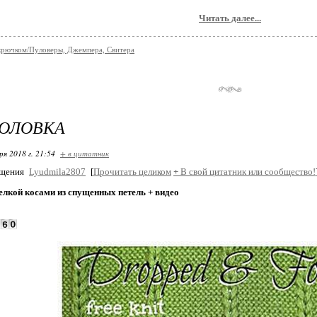
Читать далее...
крючком/Пуловеры, Джемпера, Свитера
ГОЛОВКА
ря 2018 г. 21:54
+ в цитатник
бщения
Lyudmila2807
[
Прочитать целиком
+
В свой цитатник или сообщество!
елкой косами из спущенных петель + видео