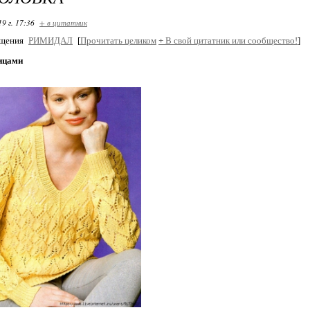
19 г. 17:36
+ в цитатник
бщения
РИМИДАЛ
[
Прочитать целиком
+
В свой цитатник или сообщество!
]
ицами