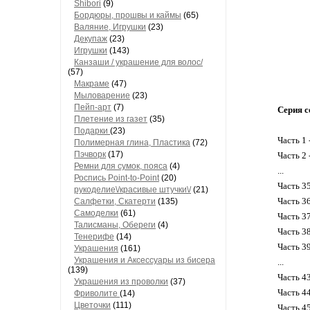
Shibori
(9)
Бордюры, прошвы и каймы
(65)
Валяние, Игрушки
(23)
Декупаж
(23)
Игрушки
(143)
Канзаши / украшение для волос/
(57)
Макраме
(47)
Мыловарение
(23)
Пейп-арт
(7)
Серия с
Плетение из газет
(35)
Подарки
(23)
Часть 1 
Полимерная глина, Пластика
(72)
Пэчворк
(17)
Часть 2 
Ремни для сумок, пояса
(4)
...
Роспись Point-to-Point
(20)
Часть 3
рукоделиe\/красивые штучки\/
(21)
Часть 3
Салфетки, Скатерти
(135)
Самоделки
(61)
Часть 3
Талисманы, Обереги
(4)
Часть 3
Тенерифе
(14)
Часть 3
Украшения
(161)
Украшения и Аксессуары из бисера
...
(139)
Часть 4
Украшения из проволки
(37)
Часть 4
Фриволите
(14)
Цветочки
(111)
Часть 4