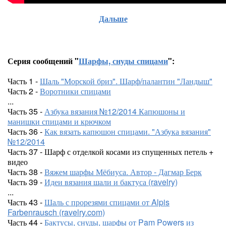
Дальше
Серия сообщений "
Шарфы, снуды спицами
":
Часть 1 -
Шаль "Морской бриз". Шарф/палантин "Ландыш"
Часть 2 -
Воротники спицами
...
Часть 35 -
Азбука вязания №12/2014 Капюшоны и
манишки спицами и крючком
Часть 36 -
Как вязать капюшон спицами. "Азбука вязания"
№12/2014
Часть 37 - Шарф с отделкой косами из спущенных петель +
видео
Часть 38 -
Вяжем шарфы Мёбиуса. Автор - Дагмар Берк
Часть 39 -
Идеи вязания шали и бактуса (ravelry)
...
Часть 43 -
Шаль с прорезями спицами от Alpis
Farbenrausch (ravelry.com)
Часть 44 -
Бактусы, снуды, шарфы от Pam Powers из