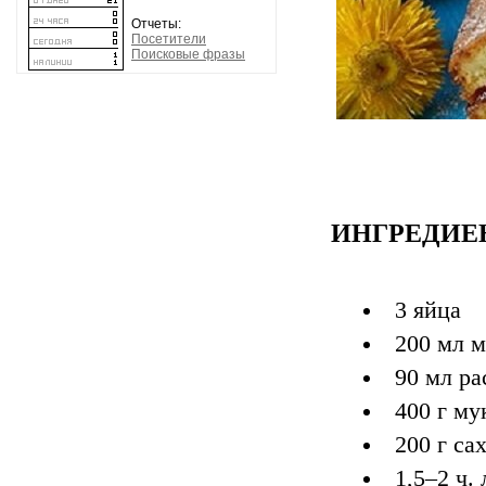
Отчеты:
Посетители
Поисковые фразы
ИНГРЕДИЕ
3 яйца
200 мл 
90 мл ра
400 г му
200 г са
1,5–2 ч.