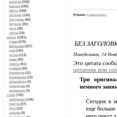
напитки
(269)
массаж
(190)
светы
(189)
Рубрики:
кулинария/мясо
питание
(134)
лек.травы
(84)
питание
(81)
дети
(39)
тесты
(19)
шитье
(1301)
БЕЗ ЗАГОЛОВ
сумки
(278)
малышам
(207)
дом
(185)
Понедельник, 14 Нояб
детям
(113)
дама
(85)
Это цитата соо
советы
(61)
пэчворк
(35)
цитатник или со
прихватки
(32)
развивалки
(15)
Три оригина
органайзер
(5)
немного зани
переделка
(4)
апликация
(3)
стихи
(705)
афоризмы
(148)
Сегодня в м
притча
(47)
еще больше 
детс
(33)
загадки
(8)
него пекут х