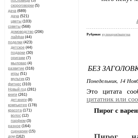
пословицы
(5)
скороговорки
(5)
дача
(689)
дача
(521)
цветы
(103)
советы
(568)
домоводство
(206)
Рубрики:
кулинария/выпечка
лайфак
(44)
поделки
(423)
детское
(44)
подарки
(30)
оригами
(7)
мыловар
(4)
БЕЗ ЗАГОЛОВ
развитие
(316)
игры
(51)
мультик
(2)
Понедельник, 14 Нояб
фитнес
(310)
Новый год
(281)
Это цитата со
книги
(261)
цитатник или со
дет.книги
(8)
компьютер
(178)
Пирог с варе
красота
(171)
волос
(12)
парфюм
(3)
разное
(164)
сценарии
(15)
Пирог н
дом
(162)