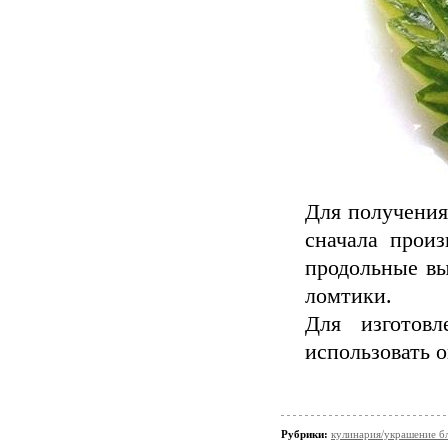
Для получения
сначала произ
продольные вы
ломтики.
Для изготов
использовать 
Рубрики:
кулинария/украшение б