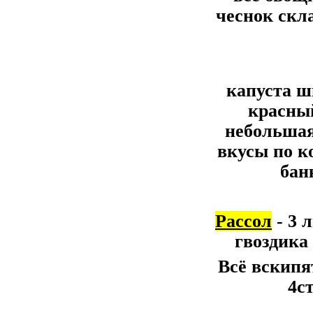
чеснок скл
капуста ш
красны
небольшая
вкусы по к
бан
Рассол
- 3 л
гвоздика
Всё вскипят
4с