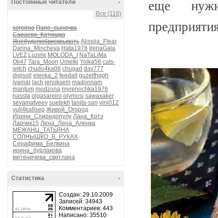
еще нужн
Постоянные читатели
-
Все (118)
предприятия
soreiroo
Папе_сыночка
Сараева_Катющка
Янебудулюбвискрывать
Alissija_Flear
Darina_Mincheva
Hata1978
IrenaGala
LVEZ
Luzele
MOLODA_I
NaTaLiMa
Oli47
Tara_Moon
Umelki
Yolka56
cats-
witch
chudo4ka08
chugad
dav777
digisoll
elenka_2
feedalt
guzelfhggh
ivamar
lach
lenoksem
madonnam
mantum
modzona
myrenochka1976
nassta
olgasareiro
olymosi
sawaxaker
sevamatveev
suetekh
tanita-san
vini012
yuli4ka8sep
Живой_Огород
Ирини_Спиридопулу
Лана_Котэ
Ларчик15
Лена_Лена_Аленка
МЕЖАНЦ_ТАТЬЯНА
СОЛНЫШКО_В_РУКАХ
Серафима_Белкина
ирина_бурлакова
митеничева_светлана
Статистика
-
Создан: 29.10.2009
Записей: 34943
Комментариев: 443
Написано: 35510