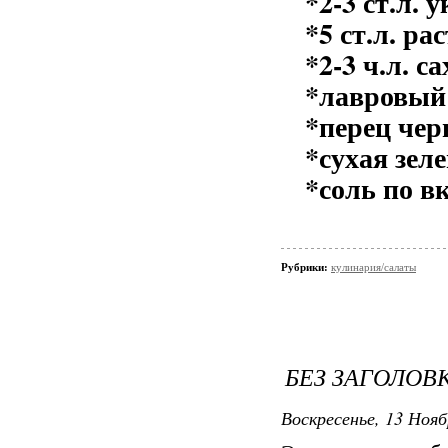
*2-3 ст.л. у
*5 ст.л. р
*2-3 ч.л. с
*лавровый
*перец че
*сухая зел
*соль по вк
Рубрики:
кулинария/салаты
БЕЗ ЗАГОЛОВ
Воскресенье, 13 Нояб