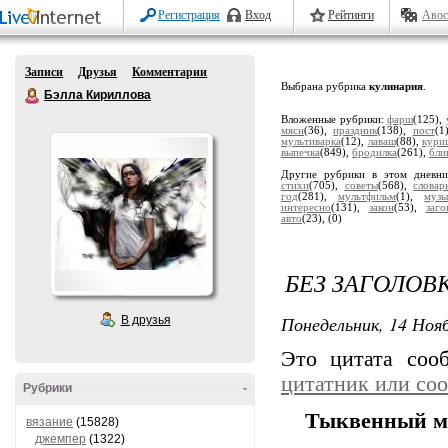
Регистрация
Вход
Рейтинги
Авос
Записи
Друзья
Комментарии
Выбрана рубрика
кулинария
.
Бэлла Кириллова
Вложенные рубрики:
фарш
(125),
мясн
(36),
праздник
(138),
пост
(1
мультиварка
(12),
лаваш
(88),
кури
выпечка
(849),
бродилка
(261),
бли
Другие рубрики в этом дневн
стихи
(705),
советы
(568),
словар
год
(281),
мультфильм
(1),
музы
интересно
(131),
закон
(53),
заго
авто
(23),
(0)
БЕЗ ЗАГОЛОВ
Понедельник, 14 Нояб
В друзья
Это цитата со
цитатник или со
Рубрики
-
Тыквенный м
вязание
(15828)
джемпер
(1322)