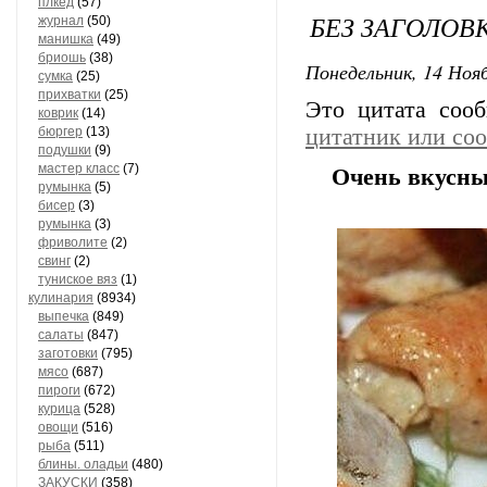
плкед
(57)
БЕЗ ЗАГОЛОВ
журнал
(50)
манишка
(49)
бриошь
(38)
Понедельник, 14 Нояб
сумка
(25)
прихватки
(25)
Это цитата со
коврик
(14)
бюргер
(13)
цитатник или со
подушки
(9)
мастер класс
(7)
Очень вкусны
румынка
(5)
бисер
(3)
румынка
(3)
фриволите
(2)
свинг
(2)
туниское вяз
(1)
кулинария
(8934)
выпечка
(849)
салаты
(847)
заготовки
(795)
мясо
(687)
пироги
(672)
курица
(528)
овощи
(516)
рыба
(511)
блины. оладьи
(480)
ЗАКУСКИ
(358)