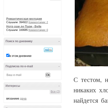
Романтическая мелодия
Слушали: 394922
Комментарии: 2
Нотр дам де Пари - Belle
Слушали: 100685
Комментарии: 0
Поиск по дневнику
-
в этом дневнике
Подписка по e-mail
-
С тестом,
Интересы
-
никаких хло
Все (2)
найдется ба
вязаниие
дача