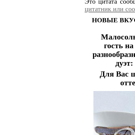
Это цитата соо
цитатник или со
НОВЫЕ ВКУ
Малосоль
гость на
разнообраз
дуэт:
Для Вас 
отт