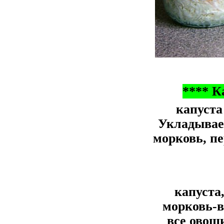
**** К
капуста
Укладываем
морковь, пе
капуста
морковь-в
все овощи