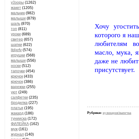
у3зоры
(1262)
жакет
(1205)
мальчик
(982)
малыши
(879)
шаль
(870)
Хочу угостит
топ
(811)
которого я на
уроки
(689)
свитер
(657)
любителям во
шапки
(622)
ltdjxrfv
(574)
масло, мука, 
игрушки
(568)
даже не любите
малыши
(556)
носки
(512)
присутствует.
тапочки
(454)
крючок
(433)
крючок
(386)
варежки
(255)
уют
(249)
салфетки
(235)
бродилка
(227)
платья
(195)
Рубрики:
кулинария/выпечка
жакард
(186)
тунииска
(172)
ФИЛЕЙКА
(162)
муж
(161)
журнал
(140)