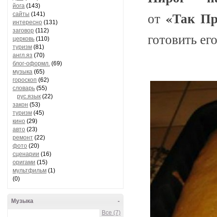
йога
(143)
«Так Пр
от
сайты
(141)
интересно
(131)
заговор
(112)
готовить ег
церковь
(110)
туризм
(81)
англ.яз
(70)
блог-оформл.
(69)
музыка
(65)
гороскоп
(62)
словарь
(55)
рус.язык
(22)
закон
(53)
туризм
(45)
кино
(29)
авто
(23)
ремонт
(22)
фото
(20)
сценарии
(16)
оригами
(15)
мультфильм
(1)
(0)
Музыка
-
Все (7)