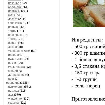
печенье
(302)
бродилка
(261)
настойки
(241)
супы
(239)
десерт
(204)
запеканка
(171)
пасъха
(164)
торты
(141)
праздник
(138)
Ингредиенты:
тесто
(129)
фарш
(125)
- 500 гр свино
лаваш
(88)
украшение блюд
(63)
- 300 гр шамп
горшок
(42)
- 1 большая лу
рулет мясн
(36)
пикник
(29)
- 0,5 стакана 
мультиварка
(12)
специи
(9)
- 150 гр сыра
дет.питание
(4)
- 1-2 груши
пост
(1)
медицина
(3325)
- соль, перец
психология
(571)
нар.мед
(518)
лфк
(379)
Приготовление
очищение
(339)
красота
(311)