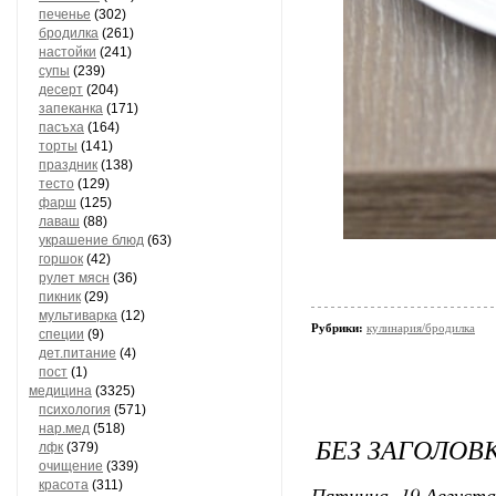
печенье
(302)
бродилка
(261)
настойки
(241)
супы
(239)
десерт
(204)
запеканка
(171)
пасъха
(164)
торты
(141)
праздник
(138)
тесто
(129)
фарш
(125)
лаваш
(88)
украшение блюд
(63)
горшок
(42)
рулет мясн
(36)
пикник
(29)
мультиварка
(12)
Рубрики:
кулинария/бродилка
специи
(9)
дет.питание
(4)
пост
(1)
медицина
(3325)
психология
(571)
нар.мед
(518)
БЕЗ ЗАГОЛОВ
лфк
(379)
очищение
(339)
красота
(311)
Пятница, 19 Августа