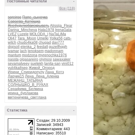
Постоянные читатели
-
Все (118)
soreiroo
Папе_сыночка
Сараева_Катющка
Янебудулюбвискрывать
Alissija_Flear
Darina_Mincheva
Hata1978
IrenaGala
LVEZ
Luzele
MOLODA_I
NaTaLiMa
Oli47
Tara_Moon
Umelki
Yolka56
cats-
witch
chudo4ka08
chugad
dav777
digisoll
elenka_2
feedalt
guzelfhggh
ivamar
lach
lenoksem
madonnam
mantum
modzona
myrenochka1976
nassta
olgasareiro
olymosi
sawaxaker
sevamatveev
suetekh
tanita-san
vini012
yuli4ka8sep
Живой_Огород
Ирини_Спиридопулу
Лана_Котэ
Ларчик15
Лена_Лена_Аленка
МЕЖАНЦ_ТАТЬЯНА
СОЛНЫШКО_В_РУКАХ
Серафима_Белкина
ирина_бурлакова
митеничева_светлана
Статистика
-
Создан: 29.10.2009
Записей: 34943
Комментариев: 443
Написано: 35510