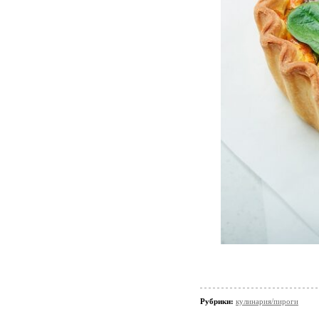
Рубрики:
кулинария/пироги