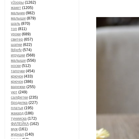
у3зоры
(1262)
жакет
(1205)
мальчик
(982)
малыши
(879)
шаль
(870)
топ
(811)
уроки
(689)
свитер
(657)
шапки
(622)
ltdjxrfv
(574)
игрушки
(568)
малыши
(556)
носки
(512)
тапочки
(454)
крючок
(433)
крючок
(386)
варежки
(255)
уют
(249)
салфетки
(235)
бродилка
(227)
платья
(195)
жакард
(186)
тунииска
(172)
ФИЛЕЙКА
(162)
муж
(161)
журнал
(140)