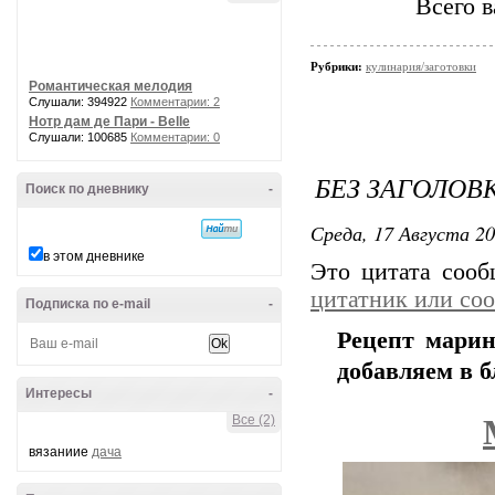
Всего в
Рубрики:
кулинария/заготовки
Романтическая мелодия
Слушали: 394922
Комментарии: 2
Нотр дам де Пари - Belle
Слушали: 100685
Комментарии: 0
БЕЗ ЗАГОЛОВ
Поиск по дневнику
-
Среда, 17 Августа 20
в этом дневнике
Это цитата соо
цитатник или со
Подписка по e-mail
-
Рецепт марин
добавляем в 
Интересы
-
Все (2)
вязаниие
дача