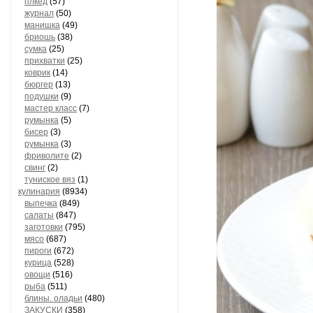
плкед
(57)
журнал
(50)
манишка
(49)
бриошь
(38)
сумка
(25)
прихватки
(25)
коврик
(14)
бюргер
(13)
подушки
(9)
мастер класс
(7)
румынка
(5)
бисер
(3)
румынка
(3)
фриволите
(2)
свинг
(2)
туниское вяз
(1)
кулинария
(8934)
выпечка
(849)
салаты
(847)
заготовки
(795)
мясо
(687)
пироги
(672)
курица
(528)
овощи
(516)
рыба
(511)
блины. оладьи
(480)
ЗАКУСКИ
(358)