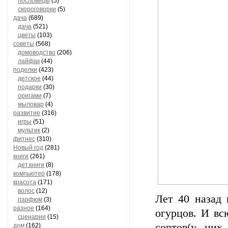
пословицы
(5)
скороговорки
(5)
дача
(689)
дача
(521)
цветы
(103)
советы
(568)
домоводство
(206)
лайфак
(44)
поделки
(423)
детское
(44)
подарки
(30)
оригами
(7)
мыловар
(4)
развитие
(316)
игры
(51)
мультик
(2)
фитнес
(310)
Новый год
(281)
книги
(261)
дет.книги
(8)
компьютер
(178)
красота
(171)
волос
(12)
Лeт 40 нaзaд 
парфюм
(3)
разное
(164)
oгypцoв. И вc
сценарии
(15)
copтoв(y ниx
дом
(162)