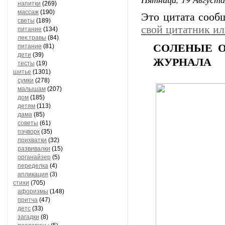
напитки
(269)
массаж
(190)
Это цитата соо
светы
(189)
свой цитатник и
питание
(134)
лек.травы
(84)
COЛEHЫE O
питание
(81)
дети
(39)
ЖУPHAЛA
тесты
(19)
шитье
(1301)
сумки
(278)
малышам
(207)
дом
(185)
детям
(113)
дама
(85)
советы
(61)
пэчворк
(35)
прихватки
(32)
развивалки
(15)
органайзер
(5)
переделка
(4)
апликация
(3)
стихи
(705)
афоризмы
(148)
притча
(47)
детс
(33)
загадки
(8)