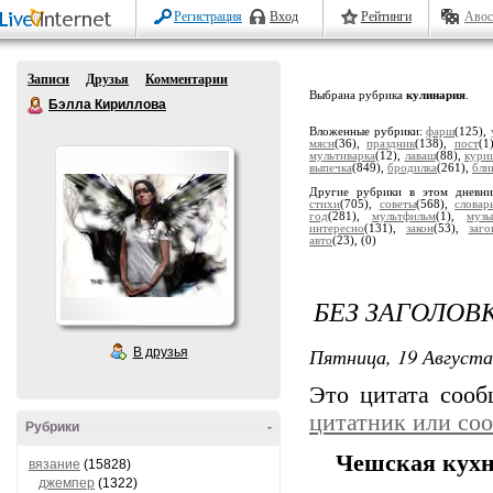
Регистрация
Вход
Рейтинги
Авос
Записи
Друзья
Комментарии
Выбрана рубрика
кулинария
.
Бэлла Кириллова
Вложенные рубрики:
фарш
(125),
мясн
(36),
праздник
(138),
пост
(1
мультиварка
(12),
лаваш
(88),
кури
выпечка
(849),
бродилка
(261),
бли
Другие рубрики в этом дневн
стихи
(705),
советы
(568),
словар
год
(281),
мультфильм
(1),
музы
интересно
(131),
закон
(53),
заго
авто
(23),
(0)
БЕЗ ЗАГОЛОВ
Пятница, 19 Августа
В друзья
Это цитата соо
цитатник или со
Рубрики
-
Чешская кухн
вязание
(15828)
джемпер
(1322)