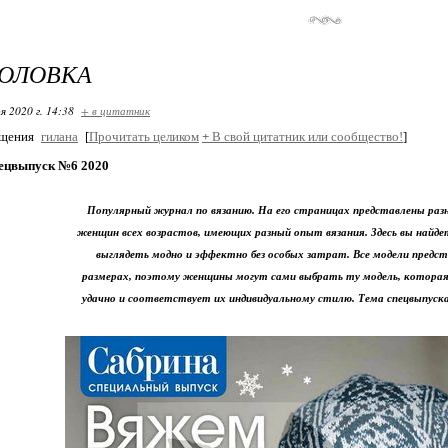
ГОЛОВКА
я 2020 г. 14:38
+ в цитатник
бщения
гилана
[
Прочитать целиком
+
В свой цитатник или сообщество!
]
пецвыпуск №6 2020
Популярный журнал по вязанию. На его страницах представлены раз
женщин всех возрастов, имеющих разный опыт вязания. Здесь вы найд
выглядеть модно и эффектно без особых затрат. Все модели предс
размерах, поэтому женщины могут сами выбрать ту модель, которая
удачно и соответствует их индивидуальному стилю. Тема спецвыпуска