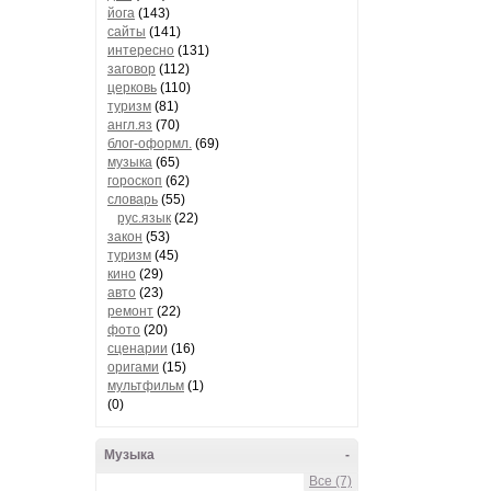
йога
(143)
сайты
(141)
интересно
(131)
заговор
(112)
церковь
(110)
туризм
(81)
англ.яз
(70)
блог-оформл.
(69)
музыка
(65)
гороскоп
(62)
словарь
(55)
рус.язык
(22)
закон
(53)
туризм
(45)
кино
(29)
авто
(23)
ремонт
(22)
фото
(20)
сценарии
(16)
оригами
(15)
мультфильм
(1)
(0)
Музыка
-
Все (7)