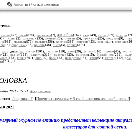
Авось
из (+ сутки) дневников
урнал
.
:
шапки
(622),
шаль
(870),
фриволите
(2),
ФИЛЕЙКА
(162),
уют
(249),
уроки
(689),
у3зоры
(12
657),
свинг
(2),
салфетки
(235),
румынка
(3),
румынка
(5),
прихватки
(25),
подушки
(9),
плк
чик
(982),
малыши
(879),
малыши
(556),
крючок
(386),
крючок
(433),
коврик
(14),
игрушки
(5
гер
(13),
бродилка
(227),
бриошь
(38),
бисер
(3),
ltdjxrfv
(574)
 этом дневнике:
шитье
(1301),
церковь
(110),
фото
(20),
фитнес
(310),
туризм
(45),
туриз
т
(22),
разное
(164),
развитие
(316),
поделки
(423),
оригами
(15),
Новый год
(281),
муль
ьютер
(178),
книги
(261),
кино
(29),
йога
(143),
интересно
(131),
закон
(53),
заговор
(112),
дом
то
(23),
(0)
ГОЛОВКА
тября 2021 г. 21:21
+ в цитатник
бщения
Люд-мила_Т
[
Прочитать целиком
+
В свой цитатник или сообщество!
]
№10 2021
улярный журнал по вязанию представляет коллекцию актуал
аксессуаров для уютной осени.