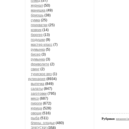
плкед
(57)
журнал
(50)
манишка
(49)
бриошь
(38)
сумка
(25)
прихватки
(25)
коврик
(14)
бюргер
(13)
подушки
(9)
мастер класс
(7)
румынка
(5)
бисер
(3)
румынка
(3)
фриволите
(2)
свинг
(2)
туниское вяз
(1)
кулинария
(8934)
выпечка
(849)
салаты
(847)
заготовки
(795)
мясо
(687)
пироги
(672)
курица
(528)
овощи
(516)
рыба
(511)
Рубрики:
вязание/
блины. оладьи
(480)
ЗАКУСКИ
(358)