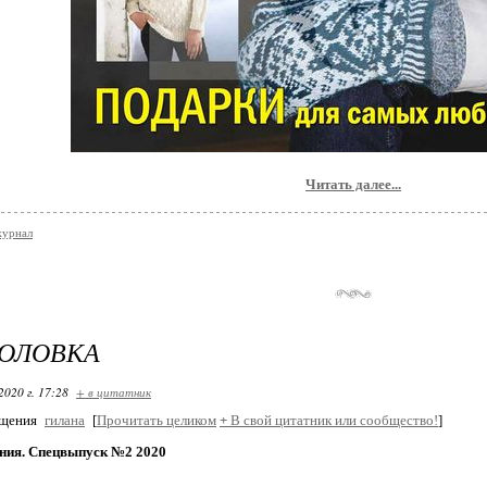
Читать далее...
журнал
ГОЛОВКА
2020 г. 17:28
+ в цитатник
бщения
гилана
[
Прочитать целиком
+
В свой цитатник или сообщество!
]
ания. Спецвыпуск №2 2020