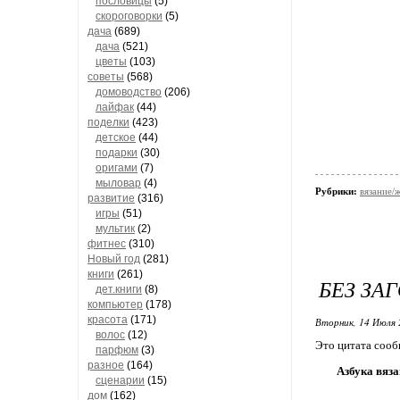
пословицы
(5)
скороговорки
(5)
дача
(689)
дача
(521)
цветы
(103)
советы
(568)
домоводство
(206)
лайфак
(44)
поделки
(423)
детское
(44)
подарки
(30)
оригами
(7)
мыловар
(4)
Рубрики:
вязание/
развитие
(316)
игры
(51)
мультик
(2)
фитнес
(310)
Новый год
(281)
книги
(261)
БЕЗ ЗА
дет.книги
(8)
компьютер
(178)
красота
(171)
Вторник, 14 Июля 
волос
(12)
Это цитата соо
парфюм
(3)
разное
(164)
Азбука вяз
сценарии
(15)
дом
(162)