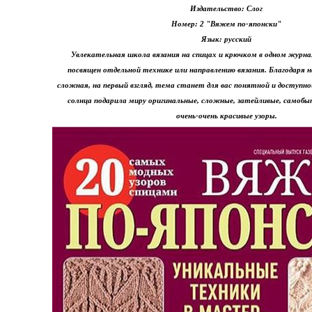
Издательство: Слог
Номер: 2 "Вяжем по-японски"
Язык: русский
Увлекательная школа вязания на спицах и крючком в одном журн
посвящен отдельной технике или направлению вязания. Благодаря
сложная, на первый взгляд, тема станет для вас понятной и доступн
солнца подарила миру оригинальные, сложные, затейливые, самоб
очень-очень красивые узоры.