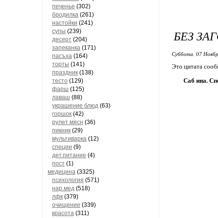
печенье
(302)
бродилка
(261)
настойки
(241)
супы
(239)
БЕЗ ЗА
десерт
(204)
запеканка
(171)
Суббота, 07 Ноябр
пасъха
(164)
торты
(141)
Это цитата соо
праздник
(138)
Саб ина. С
тесто
(129)
фарш
(125)
лаваш
(88)
украшение блюд
(63)
горшок
(42)
рулет мясн
(36)
пикник
(29)
мультиварка
(12)
специи
(9)
дет.питание
(4)
пост
(1)
медицина
(3325)
психология
(571)
нар.мед
(518)
лфк
(379)
очищение
(339)
красота
(311)