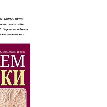
але! Каждый выпуск
 нашим урокам любая
ой. Страна восходящего
ытные, утонченные и