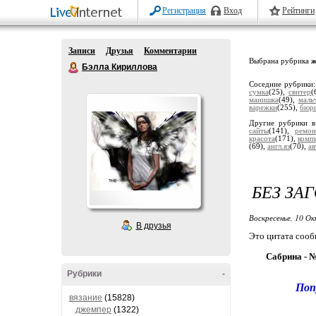
Регистрация
Вход
Рейтинги
Записи
Друзья
Комментарии
Выбрана рубрика
ж
Бэлла Кириллова
Соседние рубрики
сумка
(25),
свитер
(
манишка
(49),
маль
варежки
(255),
бюр
Другие рубрики в
сайты
(141),
ремон
красота
(171),
комп
(69),
англ.яз
(70),
ав
БЕЗ ЗА
Воскресенье, 10 Ок
В друзья
Это цитата соо
Caбpинa - 
Рубрики
-
Поп
вязание
(15828)
джемпер
(1322)