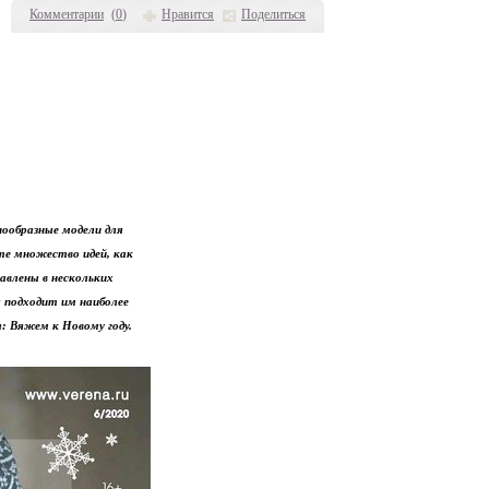
Комментарии
(
0
)
Нравится
Поделиться
нообразные модели для
ете множество идей, как
тавлены в нескольких
 подходит им наиболее
: Вяжем к Новому году.