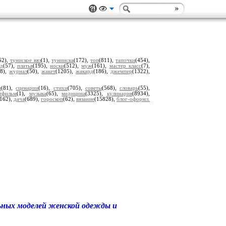
62),
туниское вяз
(1),
тунииска
(172),
топ
(811),
тапочки
(454),
ед
(57),
платья
(195),
носки
(512),
муж
(161),
мастер класс
(7),
68),
журнал
(50),
жакет
(1205),
жакард
(186),
джемпер
(1322),
м
(81),
сценарии
(16),
стихи
(705),
советы
(568),
словарь
(55),
тфильм
(1),
музыка
(65),
медицина
(3325),
кулинария
(8934),
(162),
дача
(689),
гороскоп
(62),
вязание
(15828),
блог-оформл.
ьных моделей женской одежды и