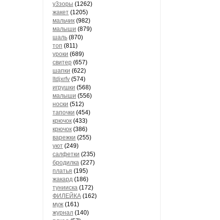
у3зоры
(1262)
жакет
(1205)
мальчик
(982)
малыши
(879)
шаль
(870)
топ
(811)
уроки
(689)
свитер
(657)
шапки
(622)
ltdjxrfv
(574)
игрушки
(568)
малыши
(556)
носки
(512)
тапочки
(454)
крючок
(433)
крючок
(386)
варежки
(255)
уют
(249)
салфетки
(235)
бродилка
(227)
платья
(195)
жакард
(186)
тунииска
(172)
ФИЛЕЙКА
(162)
муж
(161)
журнал
(140)