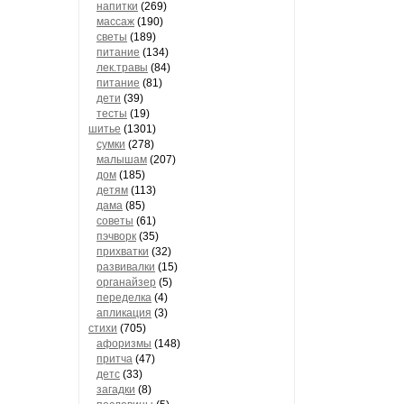
напитки
(269)
массаж
(190)
светы
(189)
питание
(134)
лек.травы
(84)
питание
(81)
дети
(39)
тесты
(19)
шитье
(1301)
сумки
(278)
малышам
(207)
дом
(185)
детям
(113)
дама
(85)
советы
(61)
пэчворк
(35)
прихватки
(32)
развивалки
(15)
органайзер
(5)
переделка
(4)
апликация
(3)
стихи
(705)
афоризмы
(148)
притча
(47)
детс
(33)
загадки
(8)