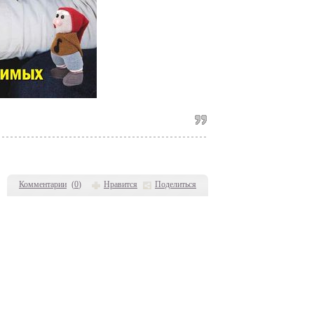
Комментарии
(
0
)
Нравится
Поделиться