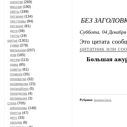
напитки
(269)
массаж
(190)
светы
(189)
питание
(134)
БЕЗ ЗАГОЛОВ
лек.травы
(84)
питание
(81)
Суббота, 04 Декабря 
дети
(39)
тесты
(19)
Это цитата соо
шитье
(1301)
сумки
(278)
цитатник или со
малышам
(207)
дом
(185)
Большая ажур
детям
(113)
дама
(85)
советы
(61)
пэчворк
(35)
прихватки
(32)
развивалки
(15)
органайзер
(5)
переделка
(4)
апликация
(3)
Рубрики:
вязание/шаль
стихи
(705)
афоризмы
(148)
притча
(47)
детс
(33)
загадки
(8)