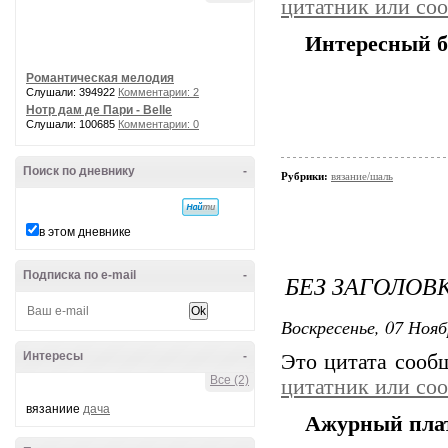
цитатник или со
Интересный б
Романтическая мелодия
Слушали: 394922
Комментарии: 2
Нотр дам де Пари - Belle
Слушали: 100685
Комментарии: 0
Поиск по дневнику
-
Рубрики:
вязание/шаль
в этом дневнике
Подписка по e-mail
-
БЕЗ ЗАГОЛОВ
Воскресенье, 07 Нояб
Интересы
-
Это цитата соо
Все (2)
цитатник или со
вязаниие
дача
Ажурный пла