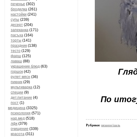
печенье
(302)
бродилка
(261)
настойки
(241)
супы
(239)
десерт
(204)
запеканка
(171)
пасъха
(164)
торты
(141)
праздник
(138)
тесто
(129)
фарш
(125)
лаваш
(88)
украшение блюд
(63)
Гляд
горшок
(42)
рулет мясн
(36)
пикник
(29)
мультиварка
(12)
специи
(9)
По итог
дет.питание
(4)
пост
(1)
медицина
(3325)
психология
(571)
нар.мед
(518)
лфк
(379)
Рубрики:
вязание/шаль
очищение
(339)
красота
(311)