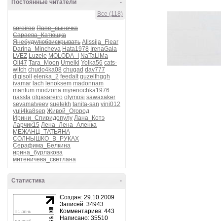
Постоянные читатели
-
Все (118)
soreiroo
Папе_сыночка
Сараева_Катющка
Янебудулюбвискрывать
Alissija_Flear
Darina_Mincheva
Hata1978
IrenaGala
LVEZ
Luzele
MOLODA_I
NaTaLiMa
Oli47
Tara_Moon
Umelki
Yolka56
cats-
witch
chudo4ka08
chugad
dav777
digisoll
elenka_2
feedalt
guzelfhggh
ivamar
lach
lenoksem
madonnam
mantum
modzona
myrenochka1976
nassta
olgasareiro
olymosi
sawaxaker
sevamatveev
suetekh
tanita-san
vini012
yuli4ka8sep
Живой_Огород
Ирини_Спиридопулу
Лана_Котэ
Ларчик15
Лена_Лена_Аленка
МЕЖАНЦ_ТАТЬЯНА
СОЛНЫШКО_В_РУКАХ
Серафима_Белкина
ирина_бурлакова
митеничева_светлана
Статистика
-
Создан: 29.10.2009
Записей: 34943
Комментариев: 443
Написано: 35510