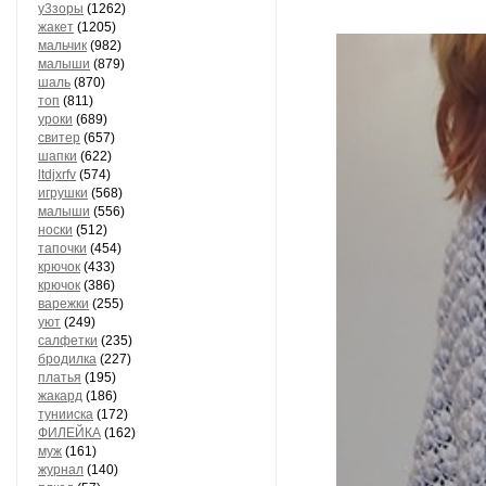
у3зоры
(1262)
жакет
(1205)
мальчик
(982)
малыши
(879)
шаль
(870)
топ
(811)
уроки
(689)
свитер
(657)
шапки
(622)
ltdjxrfv
(574)
игрушки
(568)
малыши
(556)
носки
(512)
тапочки
(454)
крючок
(433)
крючок
(386)
варежки
(255)
уют
(249)
салфетки
(235)
бродилка
(227)
платья
(195)
жакард
(186)
тунииска
(172)
ФИЛЕЙКА
(162)
муж
(161)
журнал
(140)