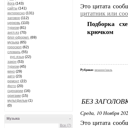
йога
(143)
Это цитата соо
сайты
(141)
цитатник или со
интересно
(131)
заговор
(112)
Подборка сх
церковь
(110)
туризм
(81)
крючком
англ.яз
(70)
блог-оформл.
(69)
музыка
(65)
гороскоп
(62)
словарь
(55)
рус.язык
(22)
закон
(53)
туризм
(45)
Рубрики:
вязание/шаль
кино
(29)
авто
(23)
ремонт
(22)
фото
(20)
сценарии
(16)
оригами
(15)
БЕЗ ЗАГОЛОВ
мультфильм
(1)
(0)
Среда, 10 Ноября 202
Музыка
-
Это цитата соо
Все (7)