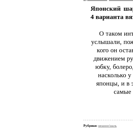
Японский шар
4 варианта вя
О таком ин
услышали, пож
кого он ост
движением ру
юбку, болеро
насколько у
японцы, и в 
самые
Рубрики:
вязание/шаль