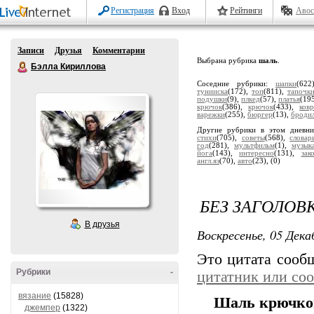
Регистрация
Вход
Рейтинги
Авос
Записи
Друзья
Комментарии
Выбрана рубрика
шаль
.
Бэлла Кириллова
Соседние рубрики:
шапки
(62
тунииска
(172),
топ
(811),
тапочк
подушки
(9),
плкед
(57),
платья
(19
крючок
(386),
крючок
(433),
ков
варежки
(255),
бюргер
(13),
броди
Другие рубрики в этом дневн
стихи
(705),
советы
(568),
словар
год
(281),
мультфильм
(1),
музык
йога
(143),
интересно
(131),
зак
англ.яз
(70),
авто
(23),
(0)
БЕЗ ЗАГОЛОВ
В друзья
Воскресенье, 05 Дека
Это цитата соо
Рубрики
-
цитатник или со
вязание
(15828)
Шаль крючком 
джемпер
(1322)