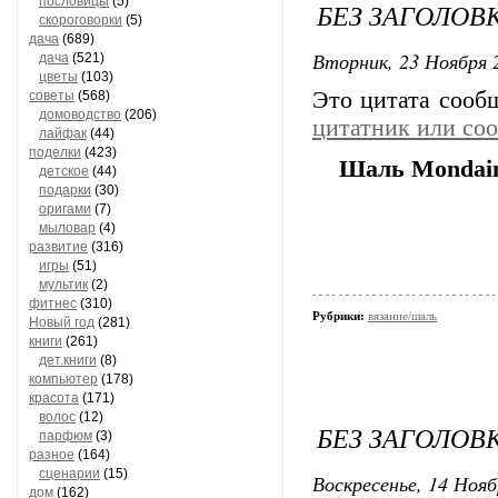
пословицы
(5)
БЕЗ ЗАГОЛОВ
скороговорки
(5)
дача
(689)
Вторник, 23 Ноября 2
дача
(521)
цветы
(103)
Это цитата соо
советы
(568)
домоводство
(206)
цитатник или со
лайфак
(44)
поделки
(423)
Шаль Mondai
детское
(44)
подарки
(30)
оригами
(7)
мыловар
(4)
развитие
(316)
игры
(51)
мультик
(2)
фитнес
(310)
Рубрики:
вязание/шаль
Новый год
(281)
книги
(261)
дет.книги
(8)
компьютер
(178)
красота
(171)
волос
(12)
БЕЗ ЗАГОЛОВ
парфюм
(3)
разное
(164)
сценарии
(15)
Воскресенье, 14 Нояб
дом
(162)