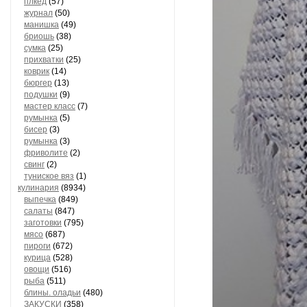
плкед
(57)
журнал
(50)
манишка
(49)
бриошь
(38)
сумка
(25)
прихватки
(25)
коврик
(14)
бюргер
(13)
подушки
(9)
мастер класс
(7)
румынка
(5)
бисер
(3)
румынка
(3)
фриволите
(2)
свинг
(2)
туниское вяз
(1)
кулинария
(8934)
выпечка
(849)
салаты
(847)
заготовки
(795)
мясо
(687)
пироги
(672)
курица
(528)
овощи
(516)
рыба
(511)
блины. оладьи
(480)
ЗАКУСКИ
(358)