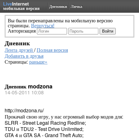
Live
Internet
Дневники
Личка
мобильная версия
Вы были перенаправлены на мобильную версию
страницы.
Вернуться!
Авторизация
Дневник
Лента друзей
/
Полная версия
Добавить в друзья
Страницы:
раньше»
Дневник modzona
14-05-2011 10:08
http://modzona.ru/
Прокачай свою игру, у нас огромный выбор модов для:
SLRR - Street Legal Racing Redline;
TDU и TDU2 - Test Drive Unlimited;
GTA 4 и GTA SA - Grand Theft Auto;