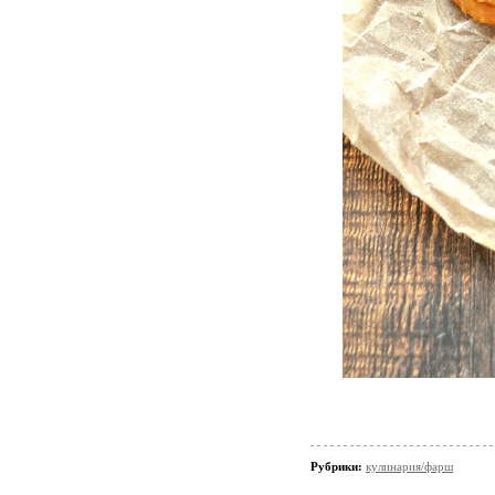
Рубрики:
кулинария/фарш