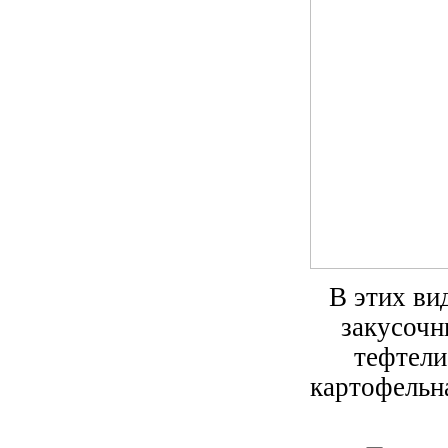
В этих ви
закусочн
тефтели 
картофельна