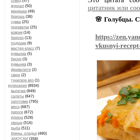
Это цитата со
плкед
(57)
журнал
(50)
цитатник или со
манишка
(49)
бриошь
(38)
🌸 Голубцы. 
сумка
(25)
прихватки
(25)
коврик
(14)
https://zen.ya
бюргер
(13)
подушки
(9)
vkusnyi-recep
мастер класс
(7)
румынка
(5)
бисер
(3)
румынка
(3)
фриволите
(2)
свинг
(2)
туниское вяз
(1)
кулинария
(8934)
выпечка
(849)
салаты
(847)
заготовки
(795)
мясо
(687)
пироги
(672)
курица
(528)
овощи
(516)
рыба
(511)
блины. оладьи
(480)
ЗАКУСКИ
(358)