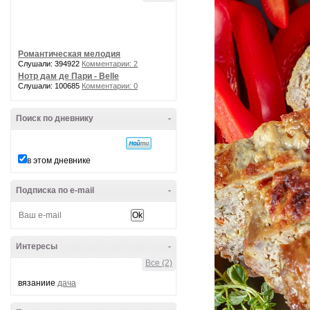
Романтическая мелодия
Слушали: 394922
Комментарии: 2
Нотр дам де Пари - Belle
Слушали: 100685
Комментарии: 0
Поиск по дневнику
-
в этом дневнике
Подписка по e-mail
-
Интересы
-
Все (2)
вязаниие
дача