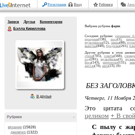
Регистрация
Вход
Рейтинги
Авос
Записи
Друзья
Комментарии
Выбрана рубрика
фарш
.
Бэлла Кириллова
Соседние рубрики:
украшение б
праздник
(138),
пост
(1),
пирог
мультиварка
(12),
лаваш
(88),
кури
выпечка
(849),
бродилка
(261),
бли
Другие рубрики в этом дневн
стихи
(705),
советы
(568),
словар
год
(281),
мультфильм
(1),
музык
йога
(143),
интересно
(131),
зак
англ.яз
(70),
авто
(23),
(0)
БЕЗ ЗАГОЛОВ
Четверг, 11 Ноября 2
В друзья
Это цитата 
целиком
+
В свой
Рубрики
-
С пылу с жа
вязание
(15828)
джемпер
(1322)