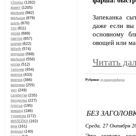
фарша: быстр
у3зоры
(1262)
жакет
(1205)
мальчик
(982)
Запеканка сыт
малыши
(879)
шаль
(870)
даже если вы 
топ
(811)
основному бл
уроки
(689)
свитер
(657)
овощей или ма
шапки
(622)
ltdjxrfv
(574)
игрушки
(568)
Читать да
малыши
(556)
носки
(512)
тапочки
(454)
крючок
(433)
крючок
(386)
Рубрики:
кулинария/фарш
варежки
(255)
уют
(249)
салфетки
(235)
бродилка
(227)
платья
(195)
БЕЗ ЗАГОЛОВ
жакард
(186)
тунииска
(172)
ФИЛЕЙКА
(162)
Среда, 27 Октября 20
муж
(161)
журнал
(140)