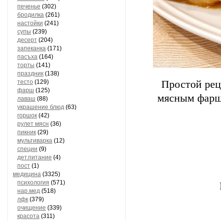
печенье
(302)
бродилка
(261)
настойки
(241)
супы
(239)
десерт
(204)
запеканка
(171)
пасъха
(164)
торты
(141)
праздник
(138)
тесто
(129)
Простой рец
фарш
(125)
мясным фарше
лаваш
(88)
украшение блюд
(63)
горшок
(42)
рулет мясн
(36)
пикник
(29)
мультиварка
(12)
специи
(9)
дет.питание
(4)
пост
(1)
медицина
(3325)
психология
(571)
нар.мед
(518)
лфк
(379)
очищение
(339)
красота
(311)