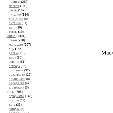
напитки
(269)
массаж
(190)
светы
(189)
питание
(134)
лек.травы
(84)
питание
(81)
дети
(39)
тесты
(19)
шитье
(1301)
сумки
(278)
малышам
(207)
дом
(185)
Масл
детям
(113)
дама
(85)
советы
(61)
пэчворк
(35)
прихватки
(32)
развивалки
(15)
органайзер
(5)
переделка
(4)
апликация
(3)
стихи
(705)
афоризмы
(148)
притча
(47)
детс
(33)
загадки
(8)