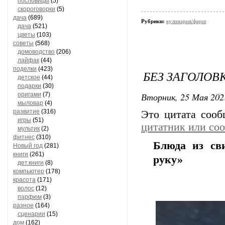
пословицы
(5)
скороговорки
(5)
дача
(689)
Рубрики:
кулинария/фарш
дача
(521)
цветы
(103)
советы
(568)
домоводство
(206)
лайфак
(44)
поделки
(423)
БЕЗ ЗАГОЛОВ
детское
(44)
подарки
(30)
Вторник, 25 Мая 202
оригами
(7)
мыловар
(4)
развитие
(316)
Это цитата соо
игры
(51)
цитатник или со
мультик
(2)
фитнес
(310)
Блюда из св
Новый год
(281)
книги
(261)
руку»
дет.книги
(8)
компьютер
(178)
красота
(171)
волос
(12)
парфюм
(3)
разное
(164)
сценарии
(15)
дом
(162)