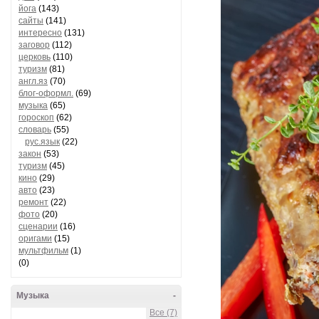
йога
(143)
сайты
(141)
интересно
(131)
заговор
(112)
церковь
(110)
туризм
(81)
англ.яз
(70)
блог-оформл.
(69)
музыка
(65)
гороскоп
(62)
словарь
(55)
рус.язык
(22)
закон
(53)
туризм
(45)
кино
(29)
авто
(23)
ремонт
(22)
фото
(20)
сценарии
(16)
оригами
(15)
мультфильм
(1)
(0)
Музыка
-
Все (7)