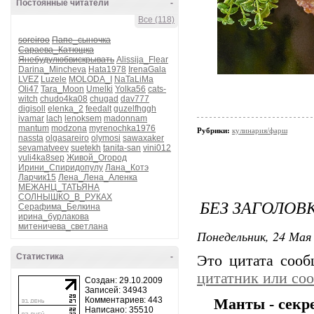
Постоянные читатели
-
Все (118)
soreiroo
Папе_сыночка
Сараева_Катющка
Янебудулюбвискрывать
Alissija_Flear
Darina_Mincheva
Hata1978
IrenaGala
LVEZ
Luzele
MOLODA_I
NaTaLiMa
Oli47
Tara_Moon
Umelki
Yolka56
cats-
witch
chudo4ka08
chugad
dav777
digisoll
elenka_2
feedalt
guzelfhggh
ivamar
lach
lenoksem
madonnam
mantum
modzona
myrenochka1976
Рубрики:
кулинария/фарш
nassta
olgasareiro
olymosi
sawaxaker
sevamatveev
suetekh
tanita-san
vini012
yuli4ka8sep
Живой_Огород
Ирини_Спиридопулу
Лана_Котэ
Ларчик15
Лена_Лена_Аленка
МЕЖАНЦ_ТАТЬЯНА
СОЛНЫШКО_В_РУКАХ
БЕЗ ЗАГОЛОВ
Серафима_Белкина
ирина_бурлакова
митеничева_светлана
Понедельник, 24 Мая 
Статистика
-
Это цитата соо
цитатник или со
Создан: 29.10.2009
Записей: 34943
Комментариев: 443
Манты - секр
Написано: 35510