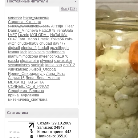
Постоянные читатели
-
Все (118)
soreiroo
Папе_сыночка
Сараева_Катющка
Янебудулюбвискрывать
Alissija_Flear
Darina_Mincheva
Hata1978
IrenaGala
LVEZ
Luzele
MOLODA_I
NaTaLiMa
Oli47
Tara_Moon
Umelki
Yolka56
cats-
witch
chudo4ka08
chugad
dav777
digisoll
elenka_2
feedalt
guzelfhggh
ivamar
lach
lenoksem
madonnam
mantum
modzona
myrenochka1976
nassta
olgasareiro
olymosi
sawaxaker
sevamatveev
suetekh
tanita-san
vini012
yuli4ka8sep
Живой_Огород
Ирини_Спиридопулу
Лана_Котэ
Ларчик15
Лена_Лена_Аленка
МЕЖАНЦ_ТАТЬЯНА
СОЛНЫШКО_В_РУКАХ
Серафима_Белкина
ирина_бурлакова
митеничева_светлана
Статистика
-
Создан: 29.10.2009
Записей: 34943
Комментариев: 443
Написано: 35510