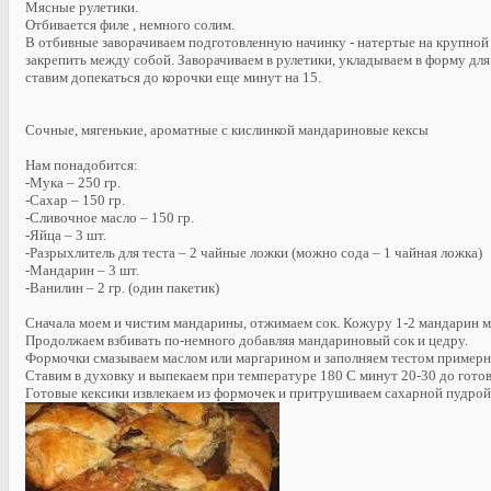
Мясные рулетики.
Отбивается филе , немного солим.
В отбивные заворачиваем подготовленную начинку - натертые на крупной 
закрепить между собой. Заворачиваем в рулетики, укладываем в форму для
ставим допекаться до корочки еще минут на 15.
Сочные, мягенькие, ароматные с кислинкой мандариновые кексы
Нам понадобится:
-Мука – 250 гр.
-Сахар – 150 гр.
-Сливочное масло – 150 гр.
-Яйца – 3 шт.
-Разрыхлитель для теста – 2 чайные ложки (можно сода – 1 чайная ложка)
-Мандарин – 3 шт.
-Ванилин – 2 гр. (один пакетик)
Сначала моем и чистим мандарины, отжимаем сок. Кожуру 1-2 мандарин ме
Продолжаем взбивать по-немного добавляя мандариновый сок и цедру.
Формочки смазываем маслом или маргарином и заполняем тестом примерно
Ставим в духовку и выпекаем при температуре 180 С минут 20-30 до гото
Готовые кексики извлекаем из формочек и притрушиваем сахарной пудрой