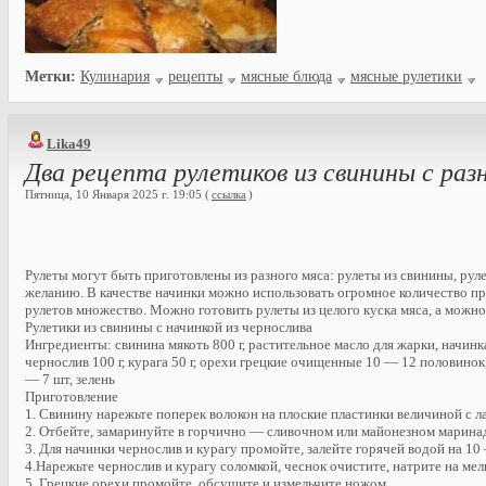
Метки:
Кулинария
рецепты
мясные блюда
мясные рулетики
Lika49
Два рецепта рулетиков из свинины с раз
Пятница, 10 Января 2025 г. 19:05 (
ссылка
)
Рулеты могут быть приготовлены из разного мяса: рулеты из свинины, руле
желанию. В качестве начинки можно использовать огромное количество пр
рулетов множество. Можно готовить рулеты из целого куска мяса, а можн
Рулетики из свинины с начинкой из чернослива
Ингредиенты: свинина мякоть 800 г, растительное масло для жарки, начинк
чернослив 100 г, курага 50 г, орехи грецкие очищенные 10 — 12 половинок
— 7 шт, зелень
Приготовление
1. Свинину нарежьте поперек волокон на плоские пластинки величиной с л
2. Отбейте, замаринуйте в горчично — сливочном или майонезном маринаде
3. Для начинки чернослив и курагу промойте, залейте горячей водой на 10 
4.Нарежьте чернослив и курагу соломкой, чеснок очистите, натрите на мел
5. Грецкие орехи промойте, обсушите и измельчите ножом.