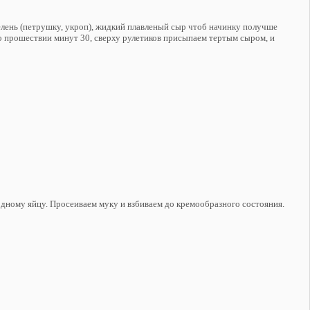
елень (петрушку, укроп), жидкий плавленый сыр чтоб начинку получше
По прошествии минут 30, сверху рулетиков присыпаем тертым сыром, и
одному яйцу. Просеиваем муку и взбиваем до кремообразного состояния.