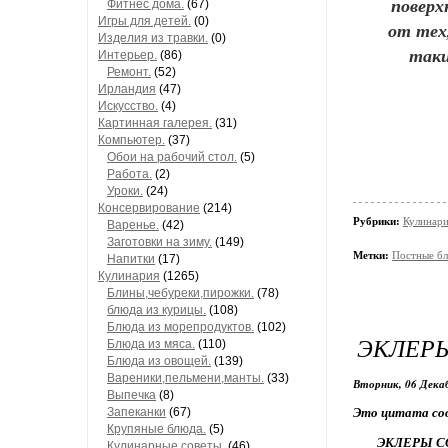
поверх
Фитнес дома.
(67)
Игры для детей.
(0)
от тех
Изделия из травки.
(0)
таки
Интерьер.
(86)
Ремонт.
(52)
Ирландия
(47)
Искусство.
(4)
Картинная галерея.
(31)
Компьютер.
(37)
Обои на рабочий стол.
(5)
Работа.
(2)
Уроки.
(24)
Консервирование
(214)
Рубрики:
Кулинари
Варенье.
(42)
Заготовки на зиму.
(149)
Метки:
Постные бл
Напитки
(17)
Кулинария
(1265)
Блины,чебуреки,пирожки.
(78)
блюда из курицы.
(108)
Блюда из морепродуктов.
(102)
ЭКЛЕР
Блюда из мяса.
(110)
Блюда из овощей.
(139)
Вареники,пельмени,манты.
(33)
Вторник, 06 Декаб
Выпечка
(8)
Это цитата со
Запеканки
(67)
Крупяные блюда.
(5)
ЭКЛЕРЫ 
Кулинарные советы.
(46)