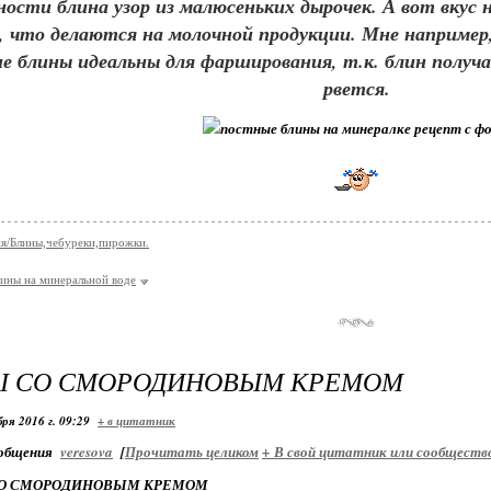
ности блина узор из малюсеньких дырочек. А вот вкус
, что делаются на молочной продукции. Мне например, 
е блины идеальны для фарширования, т.к. блин получа
рвется.
я/Блины,чебуреки,пирожки.
ины на минеральной воде
Ы СО СМОРОДИНОВЫМ КРЕМОМ
ря 2016 г. 09:29
+ в цитатник
общения
veresova
[
Прочитать целиком
+
В свой цитатник или сообществ
СО СМОРОДИНОВЫМ КРЕМОМ