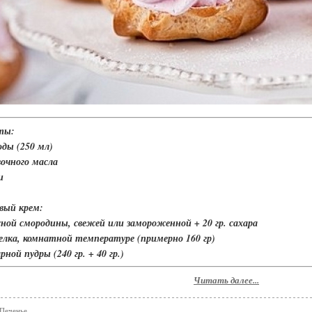
ты:
оды (250 мл)
вочного масла
и
вый крем:
асной смородины, свежей или замороженной + 20 гр. сахара
елка, комнатной температуре (примерно 160 гр)
арной пудры (240 гр. + 40 гр.)
Читать далее...
Печенье.