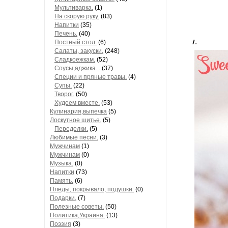
Мультиварка.
(1)
На скорую руку.
(83)
Напитки
(35)
Печень.
(40)
1.
Постный стол.
(6)
Салаты, закуски.
(248)
Сладкоежкам.
(52)
Соусы,аджика...
(37)
Специи и пряные травы.
(4)
Супы.
(22)
Творог.
(50)
Худеем вместе.
(53)
Кулинария,выпечка
(5)
Лоскутное шитье.
(5)
Переделки.
(5)
Любимые песни.
(3)
Мужчинам
(1)
Мужчинам
(0)
Музыка.
(0)
Напитки
(73)
Память.
(6)
Пледы, покрывало, подушки.
(0)
Подарки.
(7)
Полезные советы.
(50)
Политика,Украина.
(13)
Поэзия
(3)