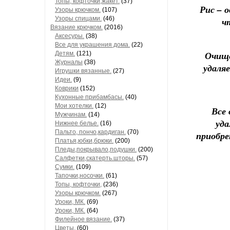
Топы, кофточки,жакет.
(37)
Рис – 
Узоры крючком.
(107)
Узоры спицами.
(46)
ч
Вязание крючком.
(2016)
Аксесуры.
(38)
Все для украшения дома.
(22)
Очище
Детям.
(121)
Журналы
(38)
удаля
Игрушки вязанные.
(27)
Идеи.
(9)
Коврики
(152)
Кухонные прибамбасы.
(40)
Мои хотелки.
(12)
Все 
Мужчинам.
(14)
уда
Нижнее белье.
(16)
Пальто, пончо,кардиган.
(70)
приобре
Платья,юбки,брюки.
(200)
Пледы,покрывало,подушки.
(200)
Салфетки,скатерть.шторы.
(57)
Сумки.
(109)
Тапочки,носочки.
(61)
Топы, кофточки,
(236)
Узоры крючком.
(267)
Уроки, МК.
(69)
Уроки, МК.
(64)
Филейное вязание.
(37)
Цветы.
(60)