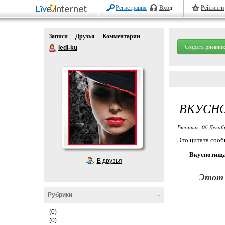
Регистрация
Вход
Рейтинги
Записи
Друзья
Комментарии
Создать дневник
ledi-ku
ВКУСНО
Вторник, 06 Декаб
Это цитата соо
Вкуснотища
В друзья
Этот 
Рубрики
-
(0)
(0)