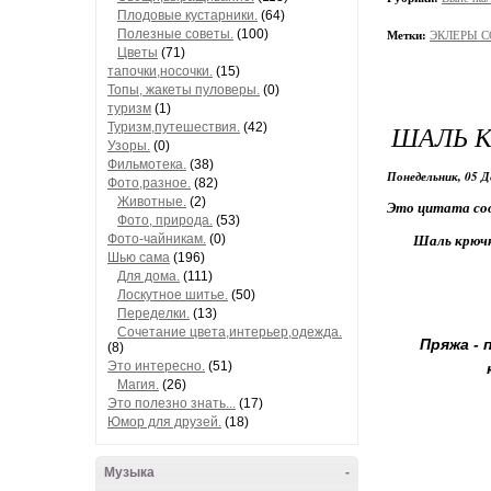
Плодовые кустарники.
(64)
Полезные советы.
(100)
Метки:
ЭКЛЕРЫ 
Цветы
(71)
тапочки,носочки.
(15)
Топы, жакеты пуловеры.
(0)
туризм
(1)
ШАЛЬ К
Туризм,путешествия.
(42)
Узоры.
(0)
Фильмотека.
(38)
Понедельник, 05 Д
Фото,разное.
(82)
Животные.
(2)
Это цитата со
Фото, природа.
(53)
Шаль крючк
Фото-чайникам.
(0)
Шью сама
(196)
Для дома.
(111)
Лоскутное шитье.
(50)
Переделки.
(13)
Сочетание цвета,интерьер,одежда.
Пряжа - 
(8)
Это интересно.
(51)
Магия.
(26)
Это полезно знать...
(17)
Юмор для друзей.
(18)
Музыка
-