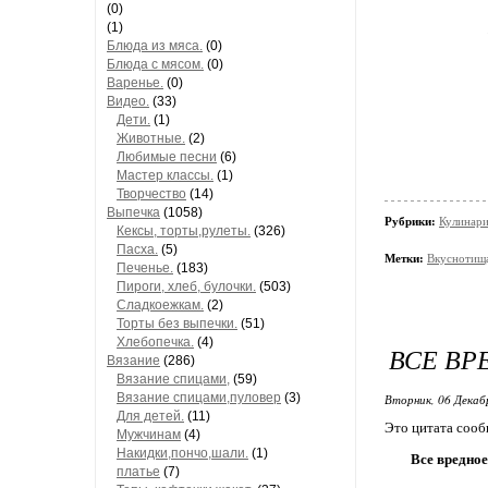
(0)
(1)
Блюда из мяса.
(0)
Блюда с мясом.
(0)
Варенье.
(0)
Видео.
(33)
Дети.
(1)
Животные.
(2)
Любимые песни
(6)
Мастер классы.
(1)
Творчество
(14)
Выпечка
(1058)
Рубрики:
Кулинари
Кексы, торты,рулеты.
(326)
Пасха.
(5)
Метки:
Вкуснотища
Печенье.
(183)
Пироги, хлеб, булочки.
(503)
Сладкоежкам.
(2)
Торты без выпечки.
(51)
Хлебопечка.
(4)
ВСЕ ВР
Вязание
(286)
Вязание спицами,
(59)
Вязание спицами,пуловер
(3)
Вторник, 06 Декаб
Для детей.
(11)
Это цитата соо
Мужчинам
(4)
Накидки,пончо,шали.
(1)
Все вредное
платье
(7)