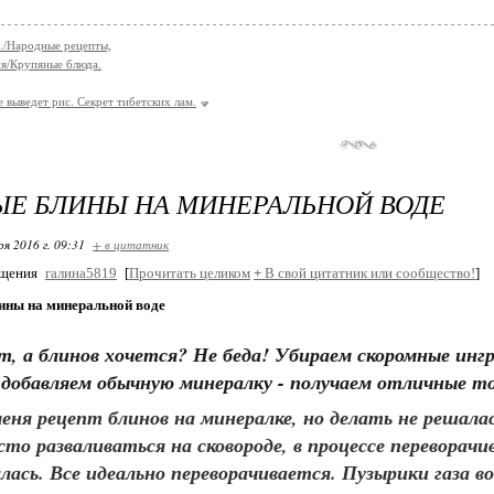
./Народные рецепты,
я/Крупяные блюда.
 выведет рис. Секрет тибетских лам.
Е БЛИНЫ НА МИНЕРАЛЬНОЙ ВОДЕ
ря 2016 г. 09:31
+ в цитатник
бщения
галина5819
[
Прочитать целиком
+
В свой цитатник или сообщество!
]
ины на минеральной воде
т, а блинов хочется? Не беда! Убираем скоромные ингр
добавляем обычную минералку - получаем отличные т
еня рецепт блинов на минералке, но делать не решала
сто разваливаться на сковороде, в процессе переворач
лась. Все идеально переворачивается. Пузырики газа 