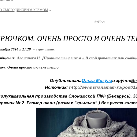
СО СМОРОДИНОВЫМ КРЕМОМ
РЮЧКОМ. ОЧЕНЬ ПРОСТО И ОЧЕНЬ ТЕ
екабря 2016 г. 21:29
+ в цитатник
общения
Авонаивка37
[
Прочитать целиком
+
В свой цитатник или сообщ
ом. Очень просто и очень тепло.
Опубликовала
Ольга Микула
в группе
Вя
Источник:
http://www.stranamam.ru/post/1
полукамвольная производства Слонимской ПКФ (Беларусь), 30%
крючок № 2. Размер шали (размах "крыльев" ) без учета кистей 