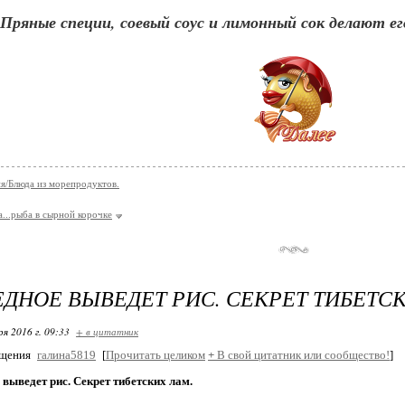
Пряные специи, соевый соус и лимонный сок делают 
я/Блюда из морепродуктов.
...рыба в сырной корочке
ЕДНОЕ ВЫВЕДЕТ РИС. СЕКРЕТ ТИБЕТС
ря 2016 г. 09:33
+ в цитатник
бщения
галина5819
[
Прочитать целиком
+
В свой цитатник или сообщество!
]
 выведет рис. Секрет тибетских лам.