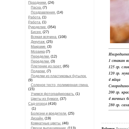
Праздники.
(24)
Пасха.
(7)
Поздравления.
(14)
Работа.
(1)
Работа.
(1)
Рукоделие.
(354)
Бисер.
(27)
Всякая всячина.
(108)
Декупаж.
(25)
Макраме.
(3)
Мозаика
(7)
Ингредиен
Переделки.
(12)
1 стакан в
Переделки.
(3)
125 гр. сли
Плетение из газет.
(85)
Подарки.
(7)
120 гр. мук
Поделки из пластиковых бутылок.
4 яйца
(9)
Смородино
Соленое тесто, полимерная глина.
(15)
200 гр. кр
Учимся фотографировать.
(1)
4 яичных б
Цветы из бумаги.
(37)
Сад-огород
(416)
280 гр. сах
(1)
Болезни и вредители.
(25)
Дизайн.
(19)
Комнатные цветы.
(46)
Овощи,выращивание.
(113)
Рубрики:
Выпечка/