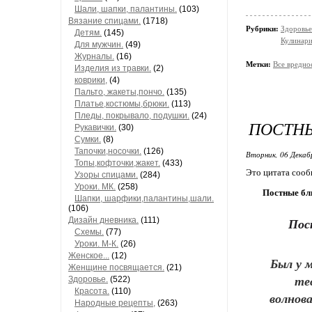
Шали, шапки, палантины.
(103)
Вязание спицами.
(1718)
Рубрики:
Здоровье
Детям.
(145)
Кулинари
Для мужчин.
(49)
Журналы.
(16)
Метки:
Все вредное
Изделия из травки.
(2)
коврики,
(4)
Пальто, жакеты,пончо.
(135)
Платье,костюмы,брюки.
(113)
Пледы, покрывало, подушки.
(24)
ПОСТНЫ
Рукавички.
(30)
Сумки.
(8)
Тапочки,носочки.
(126)
Вторник, 06 Декаб
Топы,кофточки,жакет.
(433)
Это цитата соо
Узоры спицами.
(284)
Уроки. МК.
(258)
Постные бл
Шапки, шарфики,палантины,шали.
(106)
Дизайн дневника.
(111)
Пос
Схемы.
(77)
Уроки. М-К.
(26)
Женское...
(12)
Был у м
Женщине посвящается.
(21)
те
Здоровье.
(522)
Красота.
(110)
волнова
Народные рецепты,
(263)