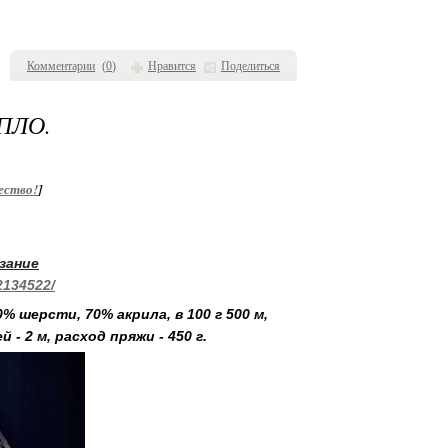
Комментарии
(
0
)
Нравится
Поделиться
ПЛО.
ество!
]
зание
2134522/
 шерсти, 70% акрила, в 100 г 500 м,
- 2 м, расход пряжи - 450 г.