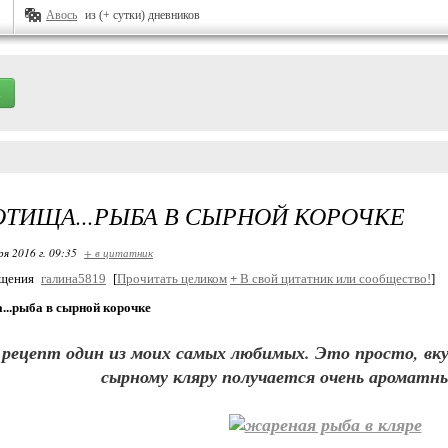
Авось
из (+ сутки) дневников
ТИЩА...РЫБА В СЫРНОЙ КОРОЧКЕ
ря 2016 г. 09:35
+ в цитатник
бщения
галина5819
[
Прочитать целиком
+
В свой цитатник или сообщество!
]
...рыба в сырной корочке
рецепт один из моих самых любимых. Это просто, вку
сырному кляру получается очень ароматн