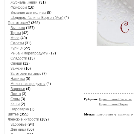
Журналы, книги.
(31)
Фриформ
(16)
Вязание для полных
(8)
Шедевры Галины Вертен (Аси)
(4)
Приготовим?
(365)
Выпечка
(157)
Торты
(42)
Мясо
(40)
Салаты
(31)
Курица
(22)
Рыба и морепродукты
(17)
Сладости
(13)
Овощи
(12)
Закуски
(10)
Заготовки на зиму
(7)
Напитки
(5)
Молочные продукты
(4)
Варенье
(4)
Паста
(3)
Супы
(3)
Рубрики:
Приготовим?/Выпечка
Каши
(2)
Приготовим?/Торты
Пароварка
(1)
Шитье
(355)
Метки:
приготовим
выпечка
Женские хитрости
(189)
Здоровье
(94)
Для лица
(50)