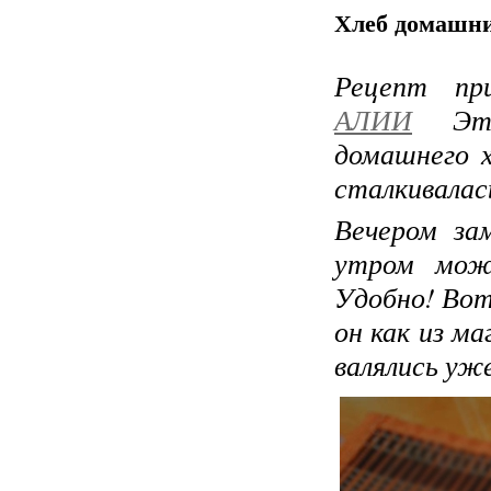
Хлеб домашний
Рецепт пр
АЛИИ
Это 
домашнего х
сталкивалас
Вечером за
утром мож
Удобно! Вот
он как из ма
валялись уже