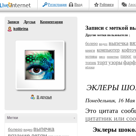
Регистрация
Вход
Рейтинги
Авос
Записи
Друзья
Комментарии
Записи с меткой в
kolibrina
Другие метки пользователя ↓
вя
выпечка
болеро
видео
компьютер
кофточ
книги
пирог
п
мотивы
пинетки
мясо
торт
узоры
фарф
топик
яблоки
ЭКЛЕРЫ ШО
В друзья
Понедельник, 16 Мая 
Это цитата соо
цитатник или со
Метки
-
выпечка
Эклеры шокол
болеро
видео
вязание
детям