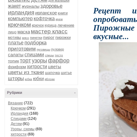
для малышки
здоровье
жакет
журналы
Рецепт и
ирландия
ирланское
книги
опробова
компьютер
кофточка
крем
крючком
Пирожные
лечение
крючок
курица
мастер класс
маска
лицо
вкусные...
пирог
пирожки
мотивы
пинетки
мясо
подборка
платье
приготовим
пуловер
пуговицы
салаты
спицами
спицы
тесто
торт
узоры
фарфор
топик
хитрости
цветы
фриформ
цветы из ткани
шапочка
шитье
шторы
юбки
юбка
яблоки
Рубрики
-
Вязание
(722)
Крючком
(291)
Ирландия
(168)
Спицами
(124)
Детям
(91)
Узоры, схемы
(69)
хитрости
(69)