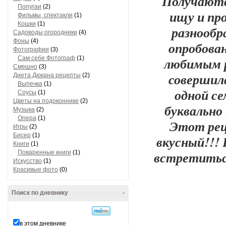
Получаются
Попугаи
(2)
ищу и пр
Фильмы, спектакли
(1)
Кошки
(1)
разнообра
Садоводы,огородники
(4)
Фоны
(4)
опробован
Фотографии
(3)
Сам себе Фотограф
(1)
любимым р
Смешно
(3)
совершил
Диета Дюкана рецепты
(2)
Выпечка
(1)
одной се
Соусы
(1)
Цветы на подоконнике
(2)
буквально
Музыка
(2)
Опера
(1)
Этот ре
Игры
(2)
Бисер
(1)
вкусный!!!
Книги
(1)
встретиться
Поваренные книги
(1)
Искусство
(1)
Красивые фото
(0)
Поиск по дневнику
-
в этом дневнике