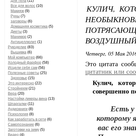
Для тела
(11)
КУЛИЧ, КОТ
Все для волос
(10)
Макияж
(9)
НЕОБЫКН
Руны
(7)
заговоры
(6)
Домашняя косметика
(5)
ПОТРЯС
Диеты
(3)
Маникюр
(2)
ВОЗДУШНЫЙ!
Антицеллюлит
(1)
Рукоделие
(83)
Четверг, 05 Мая 2016
Вышивка
(6)
Мой компьютер
(66)
Холодный фарфор
(58)
Это цитата соо
Исцели себя сам
(56)
цитатник или со
Полезные советы
(25)
Здоровье
(15)
Кулич, кото
Это интересно
(22)
Стройнеем
(21)
совершенно п
Вера
(20)
Настойки,ликеры,вина
(13)
Шпаргалки
(11)
Есть у
Аудиокниги
(8)
Психология
(8)
которому я
Как заработать в сети
(6)
вас его зн
Самопознание
(6)
Заготовки на зиму
(5)
Видео
(4)