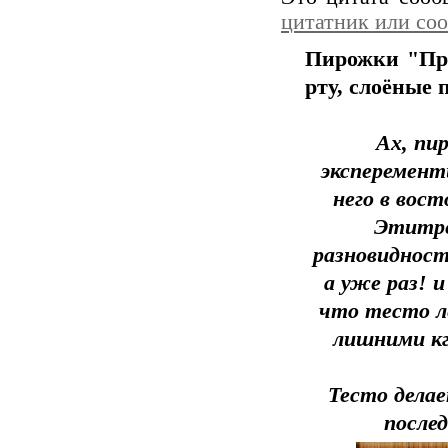
цитатник или со
Пирожки "Про
рту, слоёные 
Ах, пи
эксперемент
него в вост
Этитре
разновидност
а уже раз! 
что тесто лё
лишними кг
Тесто делае
после