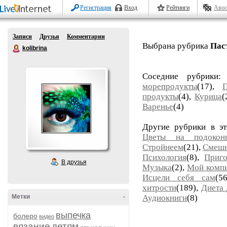
Регистрация
Вход
Рейтинги
Авос
Записи
Друзья
Комментарии
Выбрана рубрика
Пас
kolibrina
Соседние рубрики
морепродукты
(17),
П
продукты
(4),
Курица
(
Варенье
(4)
Другие рубрики в э
Цветы на подокон
Стройнеем
(21),
Смеш
Психология
(8),
Приго
В друзья
Музыка
(2),
Мой комп
Исцели себя сам
(5
хитрости
(189),
Диета
Метки
-
Аудиокниги
(8)
выпечка
болеро
видео
вязание
детям