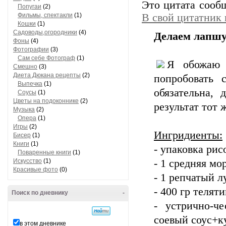
Это цитата соо
Попугаи
(2)
Фильмы, спектакли
(1)
В свой цитатник
Кошки
(1)
Садоводы,огородники
(4)
Делаем лапшу
Фоны
(4)
Фотографии
(3)
Сам себе Фотограф
(1)
Я обожаю 
Смешно
(3)
Диета Дюкана рецепты
(2)
попробовать 
Выпечка
(1)
обязательна, 
Соусы
(1)
Цветы на подоконнике
(2)
результат тот 
Музыка
(2)
Опера
(1)
Игры
(2)
Ингридиенты:
Бисер
(1)
Книги
(1)
- упаковка ри
Поваренные книги
(1)
Искусство
(1)
- 1 средняя мо
Красивые фото
(0)
- 1 репчатый л
- 400 гр телят
Поиск по дневнику
-
- устрично-ч
соевый соус+к
в этом дневнике