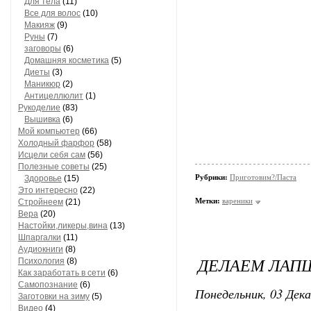
Для тела
(11)
Все для волос
(10)
Макияж
(9)
Руны
(7)
заговоры
(6)
Домашняя косметика
(5)
Диеты
(3)
Маникюр
(2)
Антицеллюлит
(1)
Рукоделие
(83)
Вышивка
(6)
Мой компьютер
(66)
Холодный фарфор
(58)
Исцели себя сам
(56)
Полезные советы
(25)
Рубрики:
Приготовим?/Паста
Здоровье
(15)
Это интересно
(22)
Метки:
вареники
Стройнеем
(21)
Вера
(20)
Настойки,ликеры,вина
(13)
Шпаргалки
(11)
Аудиокниги
(8)
ДЕЛАЕМ ЛАП
Психология
(8)
Как заработать в сети
(6)
Самопознание
(6)
Понедельник, 03 Дека
Заготовки на зиму
(5)
Видео
(4)