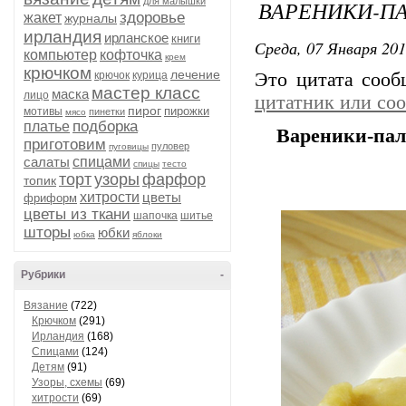
для малышки
ВАРЕНИКИ-П
здоровье
жакет
журналы
ирландия
ирланское
книги
Среда, 07 Января 201
компьютер
кофточка
крем
крючком
лечение
крючок
курица
Это цитата соо
мастер класс
маска
лицо
цитатник или со
пирог
пирожки
мотивы
пинетки
мясо
подборка
платье
Вареники-па
приготовим
пуловер
пуговицы
салаты
спицами
спицы
тесто
торт
узоры
фарфор
топик
хитрости
цветы
фриформ
цветы из ткани
шапочка
шитье
шторы
юбки
юбка
яблоки
Рубрики
-
Вязание
(722)
Крючком
(291)
Ирландия
(168)
Спицами
(124)
Детям
(91)
Узоры, схемы
(69)
хитрости
(69)