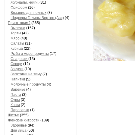
Журналы, книги.
(31)
Фриформ
(16)
Вязание для полных
(8)
Шедевры Галины Вертен (Аси)
(4)
Приготовим?
(365)
Выпечка
(157)
Торты
(42)
Мясо
(40)
Салаты
(31)
Курица
(22)
Рыба и морепродукты
(17)
Сладости
(13)
Овощи
(12)
Закуски
(10)
Заготовки на зиму
(7)
Напитки
(5)
Молочные продукты
(4)
Варенье
(4)
Паста
(3)
Супы
(3)
Каши
(2)
Пароварка
(1)
Шитье
(355)
Женские хитрости
(189)
Здоровье
(94)
Для лица
(50)