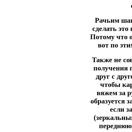
Рачьим шаг
сделать это 
Потому что о
вот по эт
Также не сов
получения 
друг с дру
чтобы ка
вяжем за 
образуется з
если з
(зеркальный
переднюю 