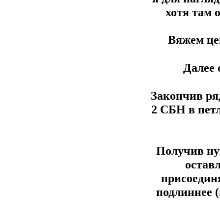
хотя там 
Вяжем цеп
Далее 
Закончив ряд
2 СБН в пет
Получив ну
остав
присоедин
подлиннее (