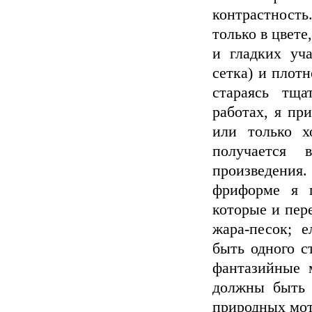
контрастность
только в цвете
и гладких уча
сетка) и плотн
стараясь тща
работах, я пр
или только х
получается 
произведения. 
фриформе я п
которые и пер
жара-песок; 
быть одного с
фантазийные м
должны быть 
природных моти