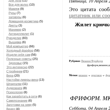
Пятница, 10 Апреля 2
Для тела
(11)
Все для волос
(10)
Это цитата соо
Макияж
(9)
Руны
(7)
цитатник или со
заговоры
(6)
Домашняя косметика
(5)
Жилет крючко
Диеты
(3)
Маникюр
(2)
Антицеллюлит
(1)
Рукоделие
(83)
Вышивка
(6)
Мой компьютер
(66)
Холодный фарфор
(58)
Исцели себя сам
(56)
Полезные советы
(25)
Рубрики:
Вязание/Фриформ
Здоровье
(15)
фриформ,вязание,
Это интересно
(22)
Стройнеем
(21)
Метки:
вязание
крючком
фр
Вера
(20)
Настойки,ликеры,вина
(13)
Шпаргалки
(11)
Аудиокниги
(8)
Психология
(8)
ФРИФОРМ. М
Как заработать в сети
(6)
Самопознание
(6)
Заготовки на зиму
(5)
Суббота, 04 Апреля 2
Видео
(4)