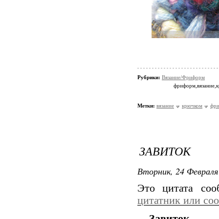
Рубрики:
Вязание/Фриформ
фриформ,вязание,
Метки:
вязание
крючком
фр
ЗАВИТОК
Вторник, 24 Февраля 
Это цитата со
цитатник или со
Завиток