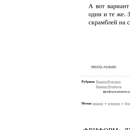
А вот вариант
одни и те же. 
скрамблей на 
читать дальше
Рубрики:
Вязание/Крючком
Вязание/Фриформ
фриформ,вязание,
Метки:
вязание
крючком
фр