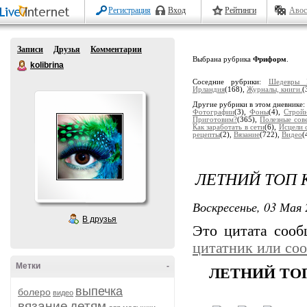
Регистрация
Вход
Рейтинги
Авос
Записи
Друзья
Комментарии
Выбрана рубрика
Фриформ
.
kolibrina
Соседние рубрики:
Шедевры 
Ирландия
(168),
Журналы, книги.
(
Другие рубрики в этом дневнике
Фотографии
(3),
Фоны
(4),
Строй
Приготовим?
(365),
Полезные сов
Как заработать в сети
(6),
Исцели 
рецепты
(2),
Вязание
(722),
Видео
(
ЛЕТНИЙ ТОП
Воскресенье, 03 Мая 
В друзья
Это цитата соо
цитатник или со
Метки
-
ЛЕТНИЙ ТО
выпечка
болеро
видео
вязание
детям