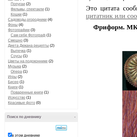
Попугаи
(2)
Это цитата соо
Фильмы, спектакли
(1)
Кошки
(1)
цитатник или со
Садоводы,огородники
(4)
Фоны
(4)
Фриформ. МК
Фотографии
(3)
Сам себе Фотограф
(1)
Смешно
(3)
Диета Дюкана рецепты
(2)
Выпечка
(1)
Соусы
(1)
Цветы на подоконнике
(2)
Музыка
(2)
Опера
(1)
Игры
(2)
Бисер
(1)
Книги
(1)
Поваренные книги
(1)
Искусство
(1)
Красивые фото
(0)
Поиск по дневнику
-
в этом дневнике