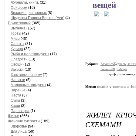
вещей
Журналы, книги.
(31)
Фриформ
(16)
Вязание для полных
(8)
Шедевры Галины Вертен (Аси)
(4)
Приготовим?
(365)
Выпечка
(157)
Торты
(42)
Мясо
(40)
Салаты
(31)
Курица
(22)
Рыба и морепродукты
(17)
Сладости
(13)
Рубрики:
Вязание/Журналы, книги
Овощи
(12)
Вязание/Фриформ
Закуски
(10)
фриформ,вязание,
Заготовки на зиму
(7)
Напитки
(5)
Молочные продукты
(4)
Метки:
вязание
крючком
фр
Варенье
(4)
Паста
(3)
Супы
(3)
Каши
(2)
Пароварка
(1)
ЖИЛЕТ КРЮЧ
Шитье
(355)
Женские хитрости
(189)
СХЕМАМИ
Здоровье
(94)
Для лица
(50)