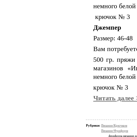
немного белой
крючок №
3
Джемпер
Размер:
46-48
Вам потребует
500
гр
.
пряж
магазинов «И
немного белой
крючок №
3
Читать далее 
Рубрики:
Вязание/Крючком
Вязание/Фриформ
фриформ,вязание,