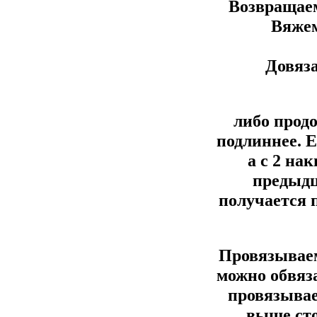
Возвращаем
Вяжем
Довяза
либо прод
подлиннее. Е
а с 2 на
предыдц
получается 
Провязываем
можно обвяз
провязывае
выше сто