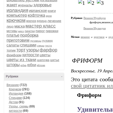
для малышки
здоровье
жакет
журналы
ирландия
ирланское
книги
компьютер
кофточка
крем
Рубрики:
Вязание/Фриформ
крючком
лечение
крючок
курица
фриформ,вязание,
мастер класс
маска
лицо
Вязание/Ирландия
пирог
пирожки
мотивы
пинетки
мясо
подборка
платье
Метки:
вязание
крючком
ирл
приготовим
пуловер
пуговицы
салаты
спицами
спицы
тесто
торт
узоры
фарфор
топик
хитрости
цветы
фриформ
ФРИФОРМ
цветы из ткани
шапочка
шитье
шторы
юбки
юбка
яблоки
Воскресенье, 19 Апре
Рубрики
-
Это цитата соо
свой цитатник и
Вязание
(722)
Крючком
(291)
Ирландия
(168)
Фриформ
Спицами
(124)
Детям
(91)
Удивител
Узоры, схемы
(69)
хитрости
(69)