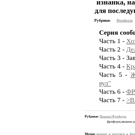
изнанка, н
для послед
Рубрики:
Фриформ
Серия сооб
Часть 1 -
Хо
Часть 2 -
Де
Часть 3 - За
Часть 4 -
Кр
Часть 5 -
Ж
вул"
Часть 6 -
ФР
Часть 7 -
>В
Рубрики:
Вязание/Фриформ
фриформ,вязание,
Метки:
вязание
крючком
фр