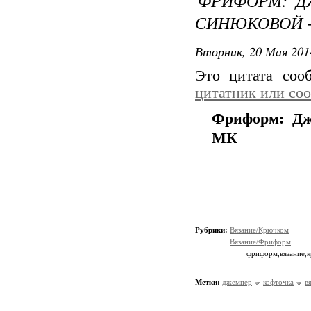
ФРИФОРМ: Д
СИНЮКОВОЙ 
Вторник, 20 Мая 201
Это цитата со
цитатник или со
Фриформ: Дж
МК
Рубрики:
Вязание/Крючком
Вязание/Фриформ
фриформ,вязание,
Метки:
джемпер
кофточка
в