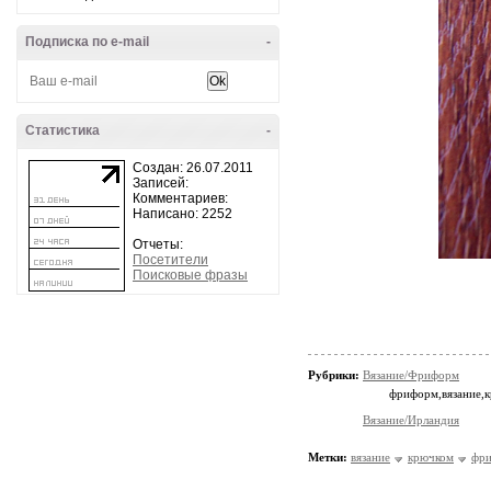
Подписка по e-mail
-
Статистика
-
Создан: 26.07.2011
Записей:
Комментариев:
Написано: 2252
Отчеты:
Посетители
Поисковые фразы
Рубрики:
Вязание/Фриформ
фриформ,вязание,
Вязание/Ирландия
Метки:
вязание
крючком
фр