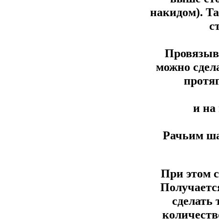
накидом). Та
с
Провязыва
можно сдела
протяг
и на
Рачьим ша
При этом 
Получается
сделать 
количеств