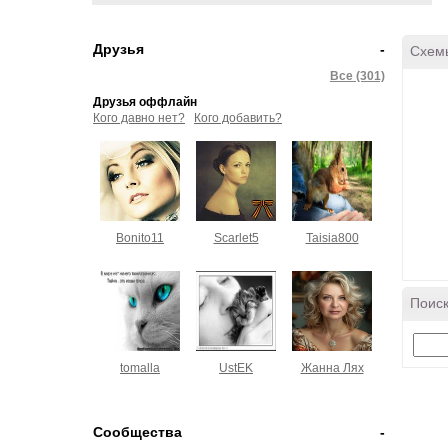
Друзья
-
Схем
Все (301)
Друзья оффлайн
Кого давно нет?
Кого добавить?
Bonito11
Scarlet5
Taisia800
Поиск
tomalla
UstEK
Жанна Лях
Сообщества
-