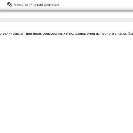
Авось
из (+ сутки) дневников
Дневник закрыт для неавторизованных и пользователей из черного списка.
За