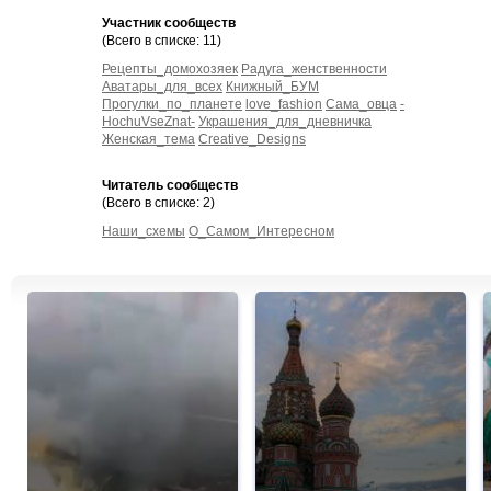
Участник сообществ
(Всего в списке: 11)
Рецепты_домохозяек
Радуга_женственности
Аватары_для_всех
Книжный_БУМ
Прогулки_по_планете
love_fashion
Сама_овца
-
HochuVseZnat-
Украшения_для_дневничка
Женская_тема
Creative_Designs
Читатель сообществ
(Всего в списке: 2)
Наши_схемы
О_Самом_Интересном