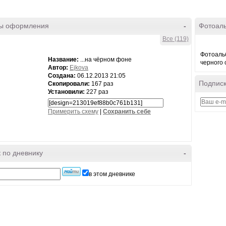
ы оформления
-
Фотоал
Все (119)
Фотоаль
Название:
...на чёрном фоне
черного 
Автор:
Ejkova
Создана:
06.12.2013 21:05
Подписк
Скопировали:
167 раз
Установили:
227 раз
Примерить схему
|
Cохранить себе
 по дневнику
-
в этом дневнике