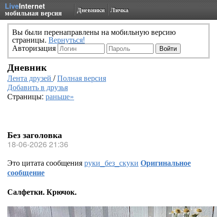
Live
Internet
Дневники
Личка
мобильная версия
Вы были перенаправлены на мобильную версию
страницы.
Вернуться!
Авторизация
Дневник
Лента друзей
/
Полная версия
Добавить в друзья
Страницы:
раньше»
Без заголовка
18-06-2026 21:36
Это цитата сообщения
руки_без_скуки
Оригинальное
сообщение
Салфетки. Крючок.