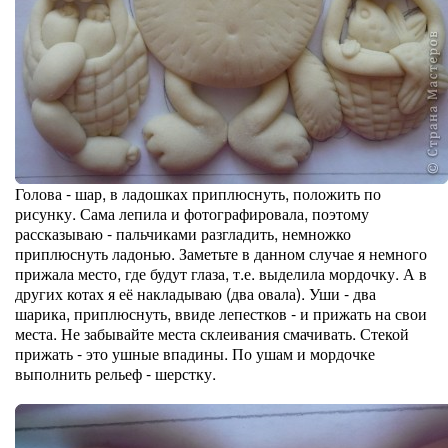
Голова - шар, в ладошках приплюснуть, положить по
рисунку. Сама лепила и фотографировала, поэтому
рассказываю - пальчиками разгладить, немножко
приплюснуть ладонью. Заметьте в данном случае я немного
прижала место, где будут глаза, т.е. выделила мордочку. А в
других котах я её накладываю (два овала). Уши - два
шарика, приплюснуть, ввиде лепестков - и прижать на свои
места. Не забывайте места склеивания смачивать. Стекой
прижать - это ушные впадины. По ушам и мордочке
выполнить рельеф - шерстку.