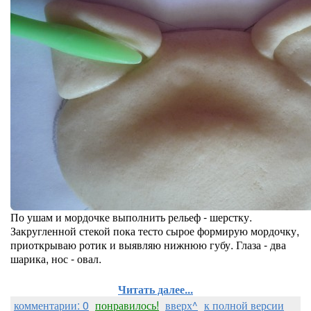
По ушам и мордочке выполнить рельеф - шерстку.
Закругленной стекой пока тесто сырое формирую мордочку,
приоткрываю ротик и выявляю нижнюю губу. Глаза - два
шарика, нос - овал.
Читать далее...
комментарии: 0
понравилось!
вверх^
к полной версии