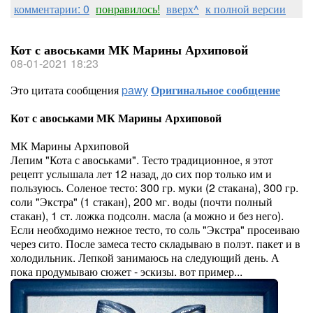
комментарии: 0
понравилось!
вверх^
к полной версии
Кот с авоськами МК Марины Архиповой
08-01-2021 18:23
Это цитата сообщения
pawy
Оригинальное сообщение
Кот с авоськами МК Марины Архиповой
МК Марины Архиповой
Лепим "Кота с авоськами". Тесто традиционное, я этот
рецепт услышала лет 12 назад, до сих пор только им и
пользуюсь. Соленое тесто: 300 гр. муки (2 стакана), 300 гр.
соли "Экстра" (1 стакан), 200 мг. воды (почти полный
стакан), 1 ст. ложка подсолн. масла (а можно и без него).
Если необходимо нежное тесто, то соль "Экстра" просеиваю
через сито. После замеса тесто складываю в полэт. пакет и в
холодильник. Лепкой занимаюсь на следующий день. А
пока продумываю сюжет - эскизы. вот пример...