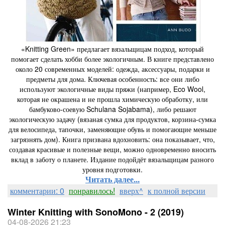
«Knitting Green» предлагает вязальщицам подход, который
помогает сделать хобби более экологичным. В книге представлено
около 20 современных моделей: одежда, аксессуары, подарки и
предметы для дома. Ключевая особенность: все они либо
используют экологичные виды пряжи (например, Eco Wool,
которая не окрашена и не прошла химическую обработку, или
бамбуково-соевую Schulana Sojabama), либо решают
экологическую задачу (вязаная сумка для продуктов, корзина-сумка
для велосипеда, тапочки, заменяющие обувь и помогающие меньше
загрязнять дом). Книга призвана вдохновить: она показывает, что,
создавая красивые и полезные вещи, можно одновременно вносить
вклад в заботу о планете. Издание подойдёт вязальщицам разного
уровня подготовки.
Читать далее...
комментарии: 0
понравилось!
вверх^
к полной версии
Winter Knitting with SonoMono - 2 (2019)
04-08-2026 21:23