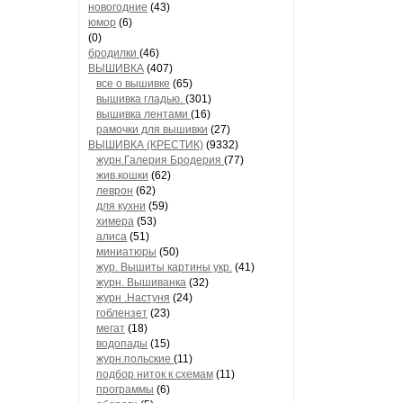
новогодние
(43)
юмор
(6)
(0)
бродилки
(46)
ВЫШИВКА
(407)
все о вышивке
(65)
вышивка гладью.
(301)
вышивка лентами
(16)
рамочки для вышивки
(27)
ВЫШИВКА (КРЕСТИК)
(9332)
журн.Галерия Бродерия
(77)
жив.кошки
(62)
леврон
(62)
для кухни
(59)
химера
(53)
алиса
(51)
миниатюры
(50)
жур. Вышиты картины укр.
(41)
журн. Вышиванка
(32)
журн .Настуня
(24)
гоблензет
(23)
мегат
(18)
водопады
(15)
журн.польские
(11)
подбор ниток к схемам
(11)
программы
(6)