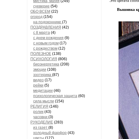
Это цитата соо
мистика, магия
(249)
суеверие
(54)
Вышивка кр
ОБО ВСЕМ
(22)
огород
(154)
на подоконнике
(7)
ПОЗДРАВЛЕНИЯ
(42)
с 8 марта
(4)
с днем рождения
(9)
с новым годом
(17)
с рождеством
(12)
ПОЛЕЗНОЕ
(138)
ПСИХОЛОГИЯ
(806)
биоэнергетика
(208)
эмоции
(108)
эзотерика
(87)
видео
(17)
рейки
(5)
медитации
(46)
психологическая защита
(60)
сила мысли
(154)
РЕЛИГИЯ
(146)
ролик
(43)
часовни
(3)
РУКОДЕЛИЕ
(283)
из газет
(8)
холодный фарфор
(43)
цветы
(127)