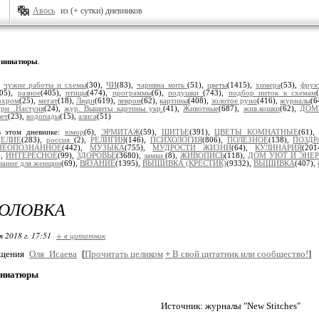
Авось
из (+ сутки) дневников
иниатюры
.
:
чужие работы и схемы
(30),
ЧИ
(83),
чаривна мить
(51),
цветы
(1415),
химера
(53),
фрук
205),
разное
(405),
птицы
(474),
программы
(6),
подушки
(743),
подбор ниток к схемам
охром
(25),
мегат
(18),
Люди
(619),
леврон
(62),
картины
(408),
золотое руно
(416),
журналы
(6
рн .Настуня
(24),
жур. Вышиты картины укр.
(41),
Животные
(687),
жив.кошки
(62),
ДОМ
зет
(23),
водопады
(15),
алиса
(51)
в этом дневнике:
юмор
(6),
ЭРМИТАЖ
(59),
ШИТЬЕ
(391),
ЦВЕТЫ КОМНАТНЫЕ
(61)
ДЕЛИЕ
(283),
россия
(2),
РЕЛИГИЯ
(146),
ПСИХОЛОГИЯ
(806),
ПОЛЕЗНОЕ
(138),
ПОЗДР
НЕОПОЗНАННОЕ
(442),
МУЗЫКА
(755),
МУДРОСТИ ЖИЗНИ
(64),
КУЛИНАРИЯ
(20
),
ИНТЕРЕСНОЕ
(99),
ЗДОРОВЬЕ
(3680),
замки
(8),
ЖИВОПИСЬ
(118),
ДОМ УЮТ И ЭНЕР
зание для женщин
(69),
ВЯЗАНИЕ
(1395),
ВЫШИВКА (КРЕСТИК)
(9332),
ВЫШИВКА
(407),
ГОЛОВКА
я 2018 г. 17:51
+ в цитатник
бщения
Оля_Исаева
[
Прочитать целиком
+
В свой цитатник или сообщество!
]
иниатюры
Источник: журналы "New Stitches"