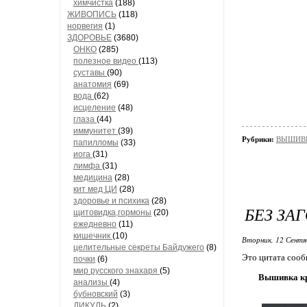
химчистка
(188)
ЖИВОПИСЬ
(118)
норвегия
(1)
ЗДОРОВЬЕ
(3680)
ОНКО
(285)
полезное видео
(113)
суставы
(90)
анатомия
(69)
вода
(62)
исцеление
(48)
глаза
(44)
иммунитет
(39)
Рубрики:
ВЫШИВК
папилломы
(33)
иога
(31)
лимфа
(31)
медицина
(28)
кит мед ЦИ
(28)
здоровье и психика
(28)
БЕЗ ЗА
щитовидка,гормоны
(20)
ежедневно
(11)
кишечник
(10)
Вторник, 12 Сентя
целительные секреты Байдужего
(8)
Это цитата соо
почки
(6)
мир русского знахаря
(5)
Вышивка кр
анализы
(4)
бубновский
(3)
ДИКУЛЬ
(2)