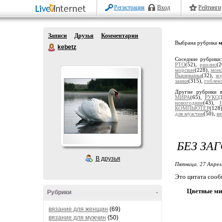
Регистрация
Вход
Рейтинги
Записи
Друзья
Комментарии
Выбрана рубрика
м
kebetz
Соседние рубрики
РТО
(52),
риолис
(
морские
(228),
мон
Вышиванка
(32),
жу
замки
(315),
гоблен
Другие рубрики 
МИРА
(65),
РУКО
новогодние
(43),
КОМПЬЮТЕР
(128
для мужчин
(50),
вя
БЕЗ ЗА
В друзья
Пятница, 27 Апрел
Это цитата соо
Цветные м
Рубрики
-
вязание для женщин
(69)
вязание для мужчин
(50)