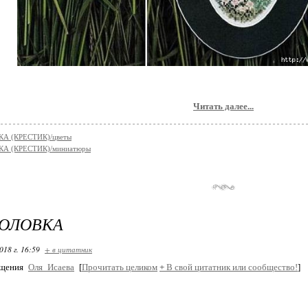
Читать далее...
А (КРЕСТИК)/цветы
А (КРЕСТИК)/миниатюры
ГОЛОВКА
018 г. 16:59
+ в цитатник
бщения
Оля_Исаева
[
Прочитать целиком
+
В свой цитатник или сообщество!
]