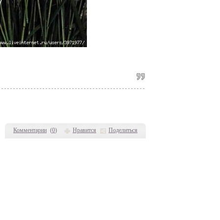
Комментарии
(
0
)
Нравится
Поделиться