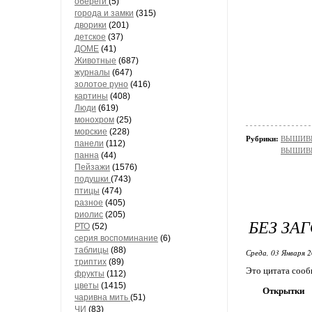
обереги
(5)
города и замки
(315)
дворики
(201)
детское
(37)
ДОМЕ
(41)
Животные
(687)
журналы
(647)
золотое руно
(416)
картины
(408)
Люди
(619)
монохром
(25)
морские
(228)
Рубрики:
ВЫШИВК
панели
(112)
ВЫШИВК
панна
(44)
Пейзажи
(1576)
подушки
(743)
птицы
(474)
разное
(405)
риолис
(205)
БЕЗ ЗА
РТО
(52)
серия воспоминание
(6)
таблицы
(88)
Среда, 03 Января 2
триптих
(89)
Это цитата соо
фрукты
(112)
цветы
(1415)
Открытки
чаривна мить
(51)
ЧИ
(83)