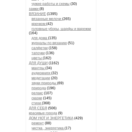
чужие работы и схемы
(30)
замки
(8)
ВЯЗАНИЕ
(1395)
вязанные мелочи
(265)
крючком
(42)
головные уборы, шарфы и варежки
(164)
для дома
(135)
журналы по вязанию
(51)
салфетки
(158)
тапочки
(136)
цветы
(162)
ДЛЯ ДУШИ
(1162)
мантры
(34)
аудиокниги
(32)
медитации
(20)
звуки природы
(69)
природа
(196)
релакс
(107)
сказки
(145)
стихи
(368)
ДЛЯ СЕБЯ
(506)
красивые города
(9)
ДОМ УЮТ И ЭНЕРГЕТИКА
(429)
ремонт
(88)
чистка , энергетика
(17)