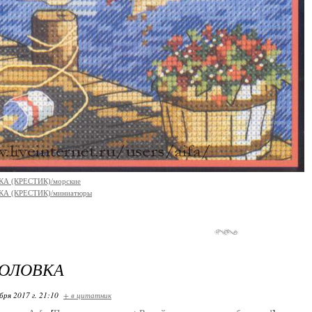
А (КРЕСТИК)/морские
А (КРЕСТИК)/миниатюры
ГОЛОВКА
бря 2017 г. 21:10
+ в цитатник