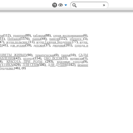
ты
(112),
триптих
(89),
таблицы
(88),
серия воспоминание
(6),
(11),
Пейзажи
(1576),
панна
(44),
панели
(112),
обереги
(5),
47),
журн.польские
(11),
журн.Галерия Бродерия
(77),
журн.
Е
(41),
для кухни
(59),
детское
(37),
дворики
(201),
города и
,
ЦВЕТЫ ЖИВЫЕ
(90),
тематическая
(0),
танцы
(10),
САДЫ
АВЛЕНИЯ
(42),
огород
(154),
ОБО ВСЕМ
(22),
норвегия
(1),
14),
КРАСОТА ПРИ РОДЫ
(293),
красивые города
(9),
ГЕТИКА
(429),
ДЛЯ СЕБЯ
(506),
ДЛЯ ДУШИ
(1162),
вязание
бродилки
(46),
(0)