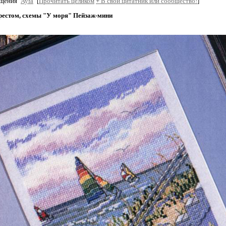
бщения
Ayfa
[
Прочитать целиком
+
В свой цитатник или сообщество!
]
естом, схемы "У моря" Пейзаж-мини