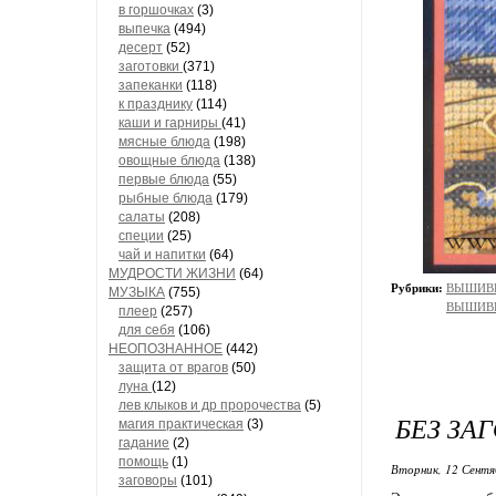
в горшочках
(3)
выпечка
(494)
десерт
(52)
заготовки
(371)
запеканки
(118)
к празднику
(114)
каши и гарниры
(41)
мясные блюда
(198)
овощные блюда
(138)
первые блюда
(55)
рыбные блюда
(179)
салаты
(208)
специи
(25)
чай и напитки
(64)
МУДРОСТИ ЖИЗНИ
(64)
Рубрики:
ВЫШИВК
МУЗЫКА
(755)
ВЫШИВК
плеер
(257)
для себя
(106)
НЕОПОЗНАННОЕ
(442)
защита от врагов
(50)
луна
(12)
лев клыков и др пророчества
(5)
БЕЗ ЗА
магия практическая
(3)
гадание
(2)
помощь
(1)
Вторник, 12 Сентя
заговоры
(101)