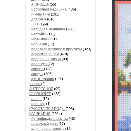
АЮРВЕДА
(55)
Восточная медицина
(436)
гимнастика
(191)
для себя
(648)
ЖКТ
(199)
народная медицина
(128)
настойки
(111)
неумывакин
(11)
норбеков
(17)
полезное питание и продукты
(323)
помоги себе сам
(478)
продление жиэни
(89)
простуда
(72)
советы
(138)
сосуды
(306)
фитотерапия
(111)
россия
(2)
ИНТЕРЕСНОЕ
(99)
КОМПЬЮТЕР
(128)
плеер
(13)
принтер
(1)
КРАСОТА ПРИ РОДЫ
(293)
КУЛИНАРИЯ
(2014)
бутерброды и закуски
(48)
на каждый день
(17)
кулинарные советы
(12)